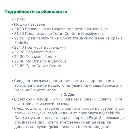
Подробности за обиколката
1.ДЕН
Нощно пътуване
21:00 Паркинг на летището Yenibosna Airport Avm
21:30 Пред входа на Torun Center в Mecidiyeköy
22:00 Пред паркинга на Службата за сключване на брак в 
Kadıköy
22:10 Под мост Бостанджи
22:20 Под мост Kartal
22:30 Под мост Pendik
22:40 Mc Donald’s в Çayırova
22:50 Пред Gebze Center
След като вземем ценните ни гости от определените 
точки, започваме нощното пътуване към Едва Харесвани 
Села на Егейско море.
2. Ден
Çiçekliköy – Измир - Birgi – Чакирага Конак – Ödemiş – Tire 
– Исторически музей на града
След нощното пътуване, в ранните часове на сутринта ще 
получим закуска, заобиколени от природата в Çiçekliköy. 
След закуската, нашата първа спирка е Birgi. Започваме да 
опознаваме Birgi, който е управленският център на 
династията Aydınoğulları, основан през периода на 