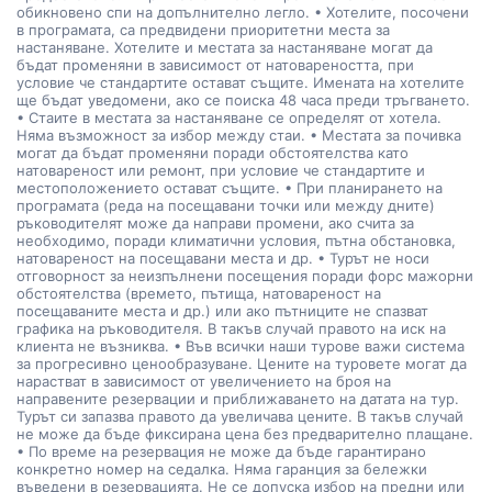
обикновено спи на допълнително легло. • Хотелите, посочени
в програмата, са предвидени приоритетни места за
настаняване. Хотелите и местата за настаняване могат да
бъдат променяни в зависимост от натовареността, при
условие че стандартите остават същите. Имената на хотелите
ще бъдат уведомени, ако се поиска 48 часа преди тръгването.
• Стаите в местата за настаняване се определят от хотела.
Няма възможност за избор между стаи. • Местата за почивка
могат да бъдат променяни поради обстоятелства като
натовареност или ремонт, при условие че стандартите и
местоположението остават същите. • При планирането на
програмата (реда на посещавани точки или между дните)
ръководителят може да направи промени, ако счита за
необходимо, поради климатични условия, пътна обстановка,
натовареност на посещавани места и др. • Турът не носи
отговорност за неизпълнени посещения поради форс мажорни
обстоятелства (времето, пътища, натовареност на
посещаваните места и др.) или ако пътниците не спазват
графика на ръководителя. В такъв случай правото на иск на
клиента не възниква. • Във всички наши турове важи система
за прогресивно ценообразуване. Цените на туровете могат да
нарастват в зависимост от увеличението на броя на
направените резервации и приближаването на датата на тур.
Турът си запазва правото да увеличава цените. В такъв случай
не може да бъде фиксирана цена без предварително плащане.
• По време на резервация не може да бъде гарантирано
конкретно номер на седалка. Няма гаранция за бележки
въведени в резервацията. Не се допуска избор на предни или