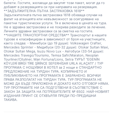
билети. Гостите, желаещи да закупят този пакет, могат да го
добавят в резервацията си при направата на резервация.
**ЗАДЪЛЖИТЕЛНА ПЪТНА ЗАСТРАХОВКА 1618**
Задължителната пътна застраховка 1618 обхваща случаи на
фалит на агенцията или невъзможност за осигуряване на
пакетни туристически услуги. Тя е включена в цената на тура.
Не е здравна застраховка и не покрива разходите за лечение.
Личните здравни застраховки са за сметка на гостите.
**НАШИТЕ ТРАНСПОРТНИ СРЕДСТВА** Транспортът в нашите
турове е класифициран в зависимост от броя на участниците,
както следва: - Минибуси (до 19 души): Volkswagen Crafter,
Mercedes Sprinter - Мидибуси (20-32 души): Otokar Sultan Maxi,
Otokar Sultan Mega, Isuzu Novo Lux - Автобуси (33-54 души):
Mercedes Travego/Tourismo, Temsa Safir/Maraton, Neoplan
Tourliner/Cityliner, Man Fortuna/Lions, Setra ТУРЪТ "EGENİN
KÖYLERİ BİRGİ TİRE ŞİRİNCE SEFERHİSAR URLA ALAÇATI" / ТУР
ПРОГРАМА С НОЩУВКИ В ХОТЕЛ за 2 нощи е СТАНДАРТНО
ПРЕДЛОЖЕНИЕ НА ТУРДАН ТУРА. КОПИРАНЕТО И
ПУБЛИКУВАНЕТО НА ПРОГРАМАТА Е ЗАБРАНЕНО. ВСИЧКИ
ПРАВА РАЗПОЛАГАТ НА ТУРДАН ТУРА. ТУР ПРОГРАМАТА НЕ
МОЖЕ ДА БЪДЕ ПРИЛОЖЕНА И ДОКАТО КАТО ОТГОВОР НЯМА.
ТУР ПРОГРАМИТЕ НИ СА ПОДГОТВЕНИ В СЪОТВЕТСТВИЕ С
ЗАКОН ЗА ЗАЩИТА НА ПОТРЕБИТЕЛИТЕ № 6502. НАЙ-НОВИЯТ
ИЗДАНИЯ ПРИНТ СЕ ОТХВЪРЛЯ ПРЕДИ ПО-ПРЕДИШНИ
ТАКИВА.