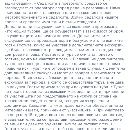
задни седалки. • Седалките в превозното средство се
разпределят от оператора според реда на резервация. Няма
възможност за възстановяване при възражения относно
местоположението на седалките. Всички седалки в нашите
превозни средства имат едни и същи стандарти. •
Допълнителни екскурзии, които са включени в програмата,
като нощни турове, ще се осъществяват в зависимост от броя
на участниците и наличния персонал. Допълнителните
екскурзии ще се провеждат дори и без участието на всичките
гости. Гостите, които не участват в допълнителните екскурзии,
ще бъдат насочвани от ръководителя към места за отдих или
центрове на града. Участието в тура се счита за прието от
гостите, които не участват в това. • В случай, че допълнителен
тур не се проведе по каквато и да е причина, клиентът няма
право на иск. Турът не е отговорен в такъв случай. • Цените на
допълнителните екскурзии могат да варират в зависимост от
периода. В такъв случай важи цената на допълнителната
екскурзия за периода, в който се осъществява турът, а не дата
на покупка. Гостът приема това при покупката на тура. • Турът
не носи отговорност за всякакви материални щети, причинени
от участниците при предоставянето на услуги от страна на
транспортни средства, хотели, заведения за хранене и
доставчици. Заведенията имат право да искат обезщетение за
материални щети, причинени от участниците. • При участието
на деца под 18 години, които не са ненавършили пълнолетие,
е задължително да се представи предварително разрешение
от един или двамата родители, ако те не пътуват с тях. •
Гостите, участващи в тура, трябва да носят с тях медицински