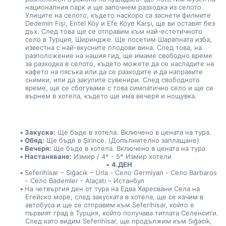
националния парк и ще започнем разходка из селото. 
Улиците на селото, където наскоро са заснети филмите 
Dedemin Fiși, Entel Köy и Efe Köye Karşı, ще ви оставят без 
дъх. След това ще се отправим към най-естетичното 
село в Турция, Шириндже. Ще посетим Шарапната изба, 
известна с най-вкусните плодови вина. След това, на 
разположение на нашия гид, ще имаме свободно време 
за разходка в селото, където можете да се насладите на 
кафето на пясъка или да се разходите и да направите 
снимки, или да закупите сувенири. След свободното 
време, ще се сбогуваме с това симпатично село и ще се 
върнем в хотела, където ще има вечеря и нощувка.
Закуска:
 Ще бъде в хотела. Включено в цената на тура.
Обяд:
 Ще бъде в Şirince. (Допълнително заплащане)
Вечеря:
 Ще бъде в хотела. Включено в цената на тура.
Настаняване:
 Измир / 4* - 5* Измир хотели
4.ДЕН
Seferihisar – Sığacık – Urla - Село Germiyan - Село Barbaros 
- Село Bademler - Alaçatı – Истанбул
На четвъртия ден от тура на Едва Харесвани Села на 
Егейско море, след закуската в хотела, ще се качим в 
автобуса и ще се отправим към Seferihisar, който е 
първият град в Турция, който получава титлата Селенcити. 
След като видим Seferihisar, ще продължим към Sığacık, 