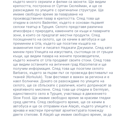
където много сериали и филми са заснети. Ще видим 
крепостта, построена от Султан Сюлейман, и ще се 
разхождаме по улиците с оригинални структури. Ще 
имаме свободно време за пазаруване на 
производствения пазар в крепостта. След това ще 
отидем в селото Bademler, където е основан първият 
селски театър в Турция. Селото представя различна 
атмосфера с природата, каменните си къщи и пазарните 
зони, в които се предлагат местни продукти. След 
посещението на селото, ще се качим в автобуса и ще 
преминем в Urla, където ще посетим къщата на 
знаменития поет и писател Неджати Джумали. След като 
минем през Улицата на изкуствата, състояща се от гръцки 
къщи, ще видим пазара на жените производители, 
където жените от Urla продават своите стоки. След това 
ще видим останките на античния град Klazomenai и ще 
получим информация. След това ще посетим селото 
Barbaros, където за първи път се провежда фестивалът на 
тканей (Korkuluk). Този фестивал е важен за региона и е 
наел болнички. Докато се разхождаме по улиците на 
селото, ще се сблъскате с различия, които допринасят за 
креативното мислене. След това ще отидем в Germiyan, 
единственото село в Турция, участващо в движението 
Slow Food. Ще имаме свободно време за красиви гледки 
сред цветята. След свободното време, ще се качим в 
автобуса и ще се отправим към Alaçatı, където улиците с 
арнава и мастери пречупват архитектурата помежду 
двете стилове. В Alaçatı ще имаме свободно време, за да 