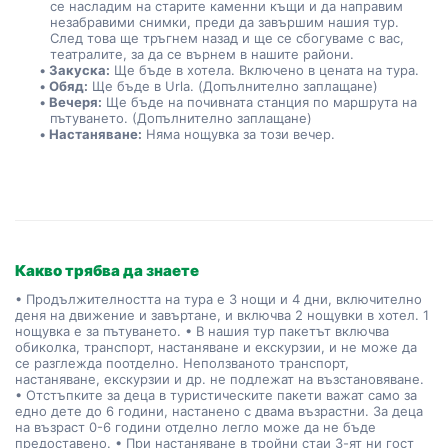
се насладим на старите каменни къщи и да направим 
незабравими снимки, преди да завършим нашия тур. 
След това ще тръгнем назад и ще се сбогуваме с вас, 
театралите, за да се върнем в нашите райони.
Закуска:
 Ще бъде в хотела. Включено в цената на тура.
Обяд:
 Ще бъде в Urla. (Допълнително заплащане)
Вечеря:
 Ще бъде на почивната станция по маршрута на 
пътуването. (Допълнително заплащане)
Настаняване:
 Няма нощувка за този вечер.
Какво трябва да знаете
• Продължителността на тура е 3 нощи и 4 дни, включително
деня на движение и завъртане, и включва 2 нощувки в хотел. 1
нощувка е за пътуването. • В нашия тур пакетът включва
обиколка, транспорт, настаняване и екскурзии, и не може да
се разглежда поотделно. Неползваното транспорт,
настаняване, екскурзии и др. не подлежат на възстановяване.
• Отстъпките за деца в туристическите пакети важат само за
едно дете до 6 години, настанено с двама възрастни. За деца
на възраст 0-6 години отделно легло може да не бъде
предоставено. • При настаняване в тройни стаи 3-ят ни гост