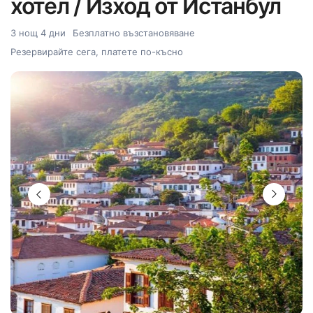
хотел / Изход от Истанбул
3 нощ 4 дни
Безплатно възстановяване
Резервирайте сега, платете по-късно