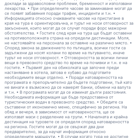
доклади за здравословни проблеми, бременност и използвани
лекарства. • При определените часове за заминаване могат да
се появят забавяния поради трафик, инциденти и т.н. •
Информацията относно очакваните часове на пристигане в
края на тура е ориентировъчна, и турът не носи отговорност за
закъснения, които могат да се случат поради форс мажорни
обстоятелства. • Гостите след края на тура ще бъдат оставени
на противоположната страна на определи дестинации. Моля,
не настоявайте на персонала за оставяне на различно място. •
Според закона за движението по пътищата, всички гости са
задължени да носят колани по време на пътуването, иначе
турът не носи отговорност. • Отговорността за всички лични
вещи в превозното средство по време на почивки и т.н. е на
гостите. • Първият ден на обиколката ще започне преди
настаняване в хотела, затова е хубаво да подготвите
необходимите вещи отделно. • Поради натовареността на
програмата е препоръчително да бъдете подготвени, тъй като
не винаги е възможно да се намерят банки, обмени на валута
и т.н. • В програмата могат да се изминат дълги разстояния.
Необходимата информация ще бъде предоставена от
туристическия водач в превозното средство. • Обедите са
съставени от икономично меню, специфично за региона. На
обяд и вечеря, в зависимост от натовареността, ще се
използват маси с разделение на групи. • Началната и крайна
дестинация на туровете се определя според натовареността
на региона. Гостите могат да се свържат два дни
предварително, за да научат информация относно
определените маршрути. • В случаи когато тура не достигне