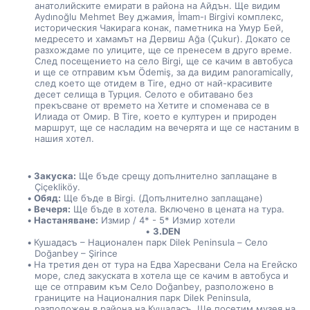
анатолийските емирати в района на Айдън. Ще видим 
Aydınoğlu Mehmet Bey джамия, İmam-ı Birgivi комплекс, 
историческия Чакирага конак, паметника на Умур Бей, 
медресето и хамамът на Дервиш Аğa (Çukur). Докато се 
разхождаме по улиците, ще се пренесем в друго време. 
След посещението на село Birgi, ще се качим в автобуса 
и ще се отправим към Ödemiş, за да видим panoramically, 
след което ще отидем в Tire, едно от най-красивите 
десет селища в Турция. Селото е обитавано без 
прекъсване от времето на Хетите и споменава се в 
Илиада от Омир. В Tire, което е културен и природен 
маршрут, ще се насладим на вечерята и ще се настаним в 
нашия хотел.
Закуска:
 Ще бъде срещу допълнително заплащане в 
Çiçekliköy.
Обяд:
 Ще бъде в Birgi. (Допълнително заплащане)
Вечеря:
 Ще бъде в хотела. Включено в цената на тура.
Настаняване:
 Измир / 4* - 5* Измир хотели
3.DEN
Кушадасъ – Национален парк Dilek Peninsula – Село 
Doğanbey – Şirince
На третия ден от тура на Едва Харесвани Села на Егейско 
море, след закуската в хотела ще се качим в автобуса и 
ще се отправим към Село Doğanbey, разположено в 
границите на Националния парк Dilek Peninsula, 
разположен в района на Кушадасъ. Ще посетим музея на 