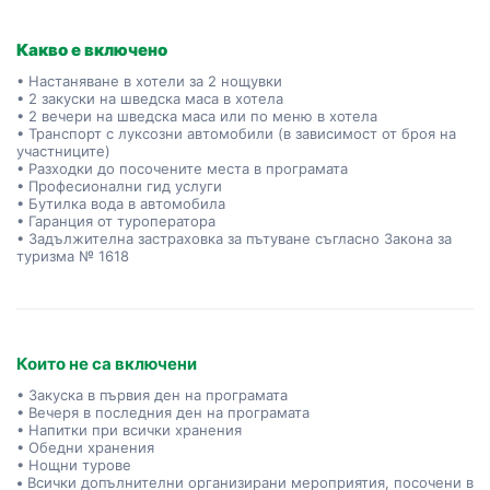
Какво е включено
• Настаняване в хотели за 2 нощувки
• 2 закуски на шведска маса в хотела
• 2 вечери на шведска маса или по меню в хотела
• Транспорт с луксозни автомобили (в зависимост от броя на
участниците)
• Разходки до посочените места в програмата
• Професионални гид услуги
• Бутилка вода в автомобила
• Гаранция от туроператора
• Задължителна застраховка за пътуване съгласно Закона за
туризма № 1618
Които не са включени
• Закуска в първия ден на програмата
• Вечеря в последния ден на програмата
• Напитки при всички хранения
• Обедни хранения
• Нощни турове
•
Всички допълнителни организирани мероприятия, посочени в