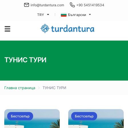
info@turdantura.com
+90 5451419534
TRY
Български
ТУНИС ТУРИ
Главна страница
ТУНИС ТУРИ
Бестселър
Бестселър