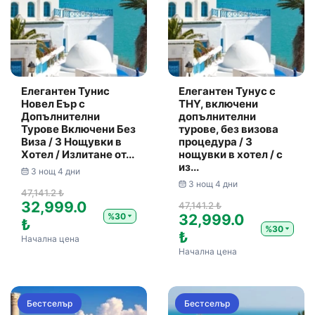
Елегантен Тунис
Елегантен Тунус с
Новел Еър с
THY, включени
Допълнителни
допълнителни
Турове Включени Без
турове, без визова
Виза / 3 Нощувки в
процедура / 3
Хотел / Излитане от...
нощувки в хотел / с
из...
3 нощ 4 дни
3 нощ 4 дни
47,141.2 ₺
32,999.0
47,141.2 ₺
%30
32,999.0
₺
%30
₺
Начална цена
Начална цена
Бестселър
Бестселър