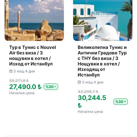
Тур в Тунис с Nouvel
Великолепна Тунис и
Air без виза / 3
Антични Градове Тур
нощувки в хотел /
с THY без виза / 3
Изход от Истанбул
Нощувки в хотел /
Изходящ от
3 нощ 4 дни
Истанбул
39,271.6 ₺
3 нощ 4 дни
27,490.0 ₺
%30
43,206.7 ₺
Начална цена
30,244.5
%30
₺
Начална цена