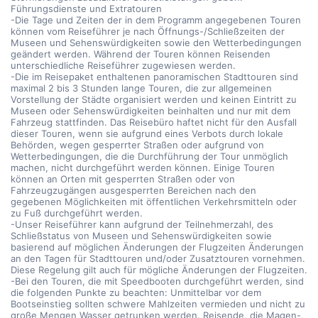
Führungsdienste und Extratouren
-Die Tage und Zeiten der in dem Programm angegebenen Touren
können vom Reiseführer je nach Öffnungs-/Schließzeiten der
Museen und Sehenswürdigkeiten sowie den Wetterbedingungen
geändert werden. Während der Touren können Reisenden
unterschiedliche Reiseführer zugewiesen werden.
-Die im Reisepaket enthaltenen panoramischen Stadttouren sind
maximal 2 bis 3 Stunden lange Touren, die zur allgemeinen
Vorstellung der Städte organisiert werden und keinen Eintritt zu
Museen oder Sehenswürdigkeiten beinhalten und nur mit dem
Fahrzeug stattfinden. Das Reisebüro haftet nicht für den Ausfall
dieser Touren, wenn sie aufgrund eines Verbots durch lokale
Behörden, wegen gesperrter Straßen oder aufgrund von
Wetterbedingungen, die die Durchführung der Tour unmöglich
machen, nicht durchgeführt werden können. Einige Touren
können an Orten mit gesperrten Straßen oder von
Fahrzeugzugängen ausgesperrten Bereichen nach den
gegebenen Möglichkeiten mit öffentlichen Verkehrsmitteln oder
zu Fuß durchgeführt werden.
-Unser Reiseführer kann aufgrund der Teilnehmerzahl, des
Schließstatus von Museen und Sehenswürdigkeiten sowie
basierend auf möglichen Änderungen der Flugzeiten Änderungen
an den Tagen für Stadttouren und/oder Zusatztouren vornehmen.
Diese Regelung gilt auch für mögliche Änderungen der Flugzeiten.
-Bei den Touren, die mit Speedbooten durchgeführt werden, sind
die folgenden Punkte zu beachten: Unmittelbar vor dem
Bootseinstieg sollten schwere Mahlzeiten vermieden und nicht zu
große Mengen Wasser getrunken werden. Reisende, die Magen-,