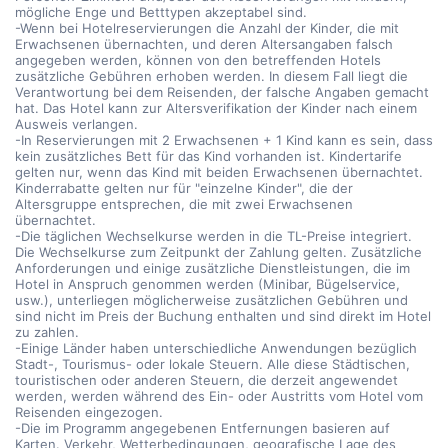
mögliche Enge und Betttypen akzeptabel sind.
-Wenn bei Hotelreservierungen die Anzahl der Kinder, die mit
Erwachsenen übernachten, und deren Altersangaben falsch
angegeben werden, können von den betreffenden Hotels
zusätzliche Gebühren erhoben werden. In diesem Fall liegt die
Verantwortung bei dem Reisenden, der falsche Angaben gemacht
hat. Das Hotel kann zur Altersverifikation der Kinder nach einem
Ausweis verlangen.
-In Reservierungen mit 2 Erwachsenen + 1 Kind kann es sein, dass
kein zusätzliches Bett für das Kind vorhanden ist. Kindertarife
gelten nur, wenn das Kind mit beiden Erwachsenen übernachtet.
Kinderrabatte gelten nur für "einzelne Kinder", die der
Altersgruppe entsprechen, die mit zwei Erwachsenen
übernachtet.
-Die täglichen Wechselkurse werden in die TL-Preise integriert.
Die Wechselkurse zum Zeitpunkt der Zahlung gelten. Zusätzliche
Anforderungen und einige zusätzliche Dienstleistungen, die im
Hotel in Anspruch genommen werden (Minibar, Bügelservice,
usw.), unterliegen möglicherweise zusätzlichen Gebühren und
sind nicht im Preis der Buchung enthalten und sind direkt im Hotel
zu zahlen.
-Einige Länder haben unterschiedliche Anwendungen bezüglich
Stadt-, Tourismus- oder lokale Steuern. Alle diese Städtischen,
touristischen oder anderen Steuern, die derzeit angewendet
werden, werden während des Ein- oder Austritts vom Hotel vom
Reisenden eingezogen.
-Die im Programm angegebenen Entfernungen basieren auf
Karten. Verkehr, Wetterbedingungen, geografische Lage des