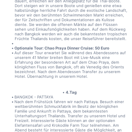
dauert, erreichen wir den Anlegeplatz für die Thai-Boote. 
Dort steigen wir in unsere Boote und genießen eine etwa 
halbstündige herrliche Fahrt durch die exotische Landschaft, 
bevor wir den berühmten Schwimmenden Markt erreichen, 
der für Zeitschriften und Dokumentationen als Kulisse 
diente. Sie werden die offenen Märkte auf den Flüssen 
sehen und Einkaufsmöglichkeiten haben. Auf dem Rückweg 
nach Bangkok werden wir auch die bekanntesten tropischen 
Früchte Thailands kosten, die unser Reiseführer bereitstellt.
Optionale Tour: Chao Praya Dinner Cruise: 50 Euro
Auf dieser Tour erwartet Sie während des Abendessens auf 
unserem 41 Meter breiten Boot mit Live-Musik eine 
Erfahrung der besonderen Art auf dem Chao Praya, dem 
königlichen Fluss von Bangkok, oft als Venedig des Orients 
bezeichnet. Nach dem Abendessen Transfer zu unserem 
Hotel. Übernachtung in unserem Hotel.
4.Tag
BANGKOK - PATTAYA
Nach dem Frühstück fahren wir nach Pattaya. Besuch einer 
weltberühmten Schmuckfabrik im Besitz der königlichen 
Familie und Ankunft in Pattaya, dem bekanntesten 
Unterhaltungsort Thailands. Transfer zu unserem Hotel und 
Freizeit. Interessierte Gäste können an der optionalen 
Elefantensafari und Krokodile Farm Tour teilnehmen. Am 
Abend besteht für interessierte Gäste die Möglichkeit, an 