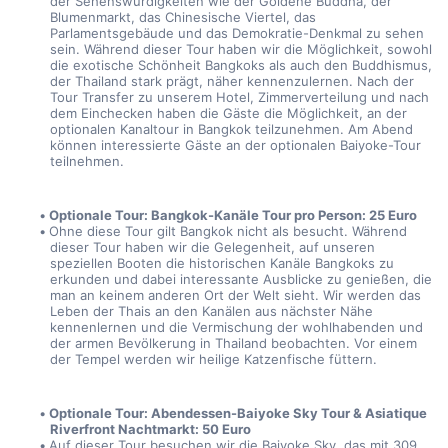
der Sehenswürdigkeiten wie der Goldene Buddha, der 
Blumenmarkt, das Chinesische Viertel, das 
Parlamentsgebäude und das Demokratie-Denkmal zu sehen 
sein. Während dieser Tour haben wir die Möglichkeit, sowohl 
die exotische Schönheit Bangkoks als auch den Buddhismus, 
der Thailand stark prägt, näher kennenzulernen. Nach der 
Tour Transfer zu unserem Hotel, Zimmerverteilung und nach 
dem Einchecken haben die Gäste die Möglichkeit, an der 
optionalen Kanaltour in Bangkok teilzunehmen. Am Abend 
können interessierte Gäste an der optionalen Baiyoke-Tour 
teilnehmen.
Optionale Tour: Bangkok-Kanäle Tour pro Person: 25 Euro 
Ohne diese Tour gilt Bangkok nicht als besucht. Während 
dieser Tour haben wir die Gelegenheit, auf unseren 
speziellen Booten die historischen Kanäle Bangkoks zu 
erkunden und dabei interessante Ausblicke zu genießen, die 
man an keinem anderen Ort der Welt sieht. Wir werden das 
Leben der Thais an den Kanälen aus nächster Nähe 
kennenlernen und die Vermischung der wohlhabenden und 
der armen Bevölkerung in Thailand beobachten. Vor einem 
der Tempel werden wir heilige Katzenfische füttern.
Optionale Tour: Abendessen-Baiyoke Sky Tour & Asiatique 
Riverfront Nachtmarkt: 50 Euro 
Auf dieser Tour besuchen wir die Baiyoke Sky, das mit 309 