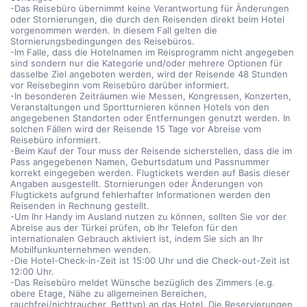
-Das Reisebüro übernimmt keine Verantwortung für Änderungen
oder Stornierungen, die durch den Reisenden direkt beim Hotel
vorgenommen werden. In diesem Fall gelten die
Stornierungsbedingungen des Reisebüros.
-Im Falle, dass die Hotelnamen im Reisprogramm nicht angegeben
sind sondern nur die Kategorie und/oder mehrere Optionen für
dasselbe Ziel angeboten werden, wird der Reisende 48 Stunden
vor Reisebeginn vom Reisebüro darüber informiert.
-In besonderen Zeiträumen wie Messen, Kongressen, Konzerten,
Veranstaltungen und Sportturnieren können Hotels von den
angegebenen Standorten oder Entfernungen genutzt werden. In
solchen Fällen wird der Reisende 15 Tage vor Abreise vom
Reisebüro informiert.
-Beim Kauf der Tour muss der Reisende sicherstellen, dass die im
Pass angegebenen Namen, Geburtsdatum und Passnummer
korrekt eingegeben werden. Flugtickets werden auf Basis dieser
Angaben ausgestellt. Stornierungen oder Änderungen von
Flugtickets aufgrund fehlerhafter Informationen werden den
Reisenden in Rechnung gestellt.
-Um Ihr Handy im Ausland nutzen zu können, sollten Sie vor der
Abreise aus der Türkei prüfen, ob Ihr Telefon für den
internationalen Gebrauch aktiviert ist, indem Sie sich an Ihr
Mobilfunkunternehmen wenden.
-Die Hotel-Check-in-Zeit ist 15:00 Uhr und die Check-out-Zeit ist
12:00 Uhr.
-Das Reisebüro meldet Wünsche bezüglich des Zimmers (e.g.
obere Etage, Nähe zu allgemeinen Bereichen,
rauchfrei/nichtraucher, Betttyp) an das Hotel. Die Reservierungen