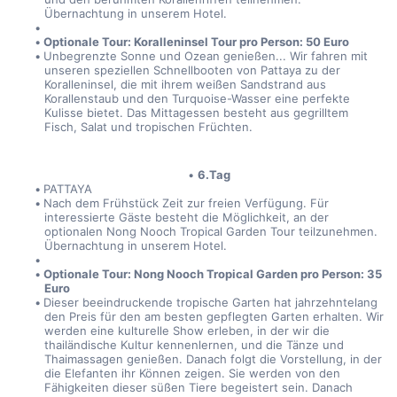
Übernachtung in unserem Hotel.
Optionale Tour: Koralleninsel Tour pro Person: 50 Euro
Unbegrenzte Sonne und Ozean genießen... Wir fahren mit 
unseren speziellen Schnellbooten von Pattaya zu der 
Koralleninsel, die mit ihrem weißen Sandstrand aus 
Korallenstaub und den Turquoise-Wasser eine perfekte 
Kulisse bietet. Das Mittagessen besteht aus gegrilltem 
Fisch, Salat und tropischen Früchten.
6.Tag
PATTAYA
Nach dem Frühstück Zeit zur freien Verfügung. Für 
interessierte Gäste besteht die Möglichkeit, an der 
optionalen Nong Nooch Tropical Garden Tour teilzunehmen. 
Übernachtung in unserem Hotel.
Optionale Tour: Nong Nooch Tropical Garden pro Person: 35 
Euro 
Dieser beeindruckende tropische Garten hat jahrzehntelang 
den Preis für den am besten gepflegten Garten erhalten. Wir 
werden eine kulturelle Show erleben, in der wir die 
thailändische Kultur kennenlernen, und die Tänze und 
Thaimassagen genießen. Danach folgt die Vorstellung, in der 
die Elefanten ihr Können zeigen. Sie werden von den 
Fähigkeiten dieser süßen Tiere begeistert sein. Danach 