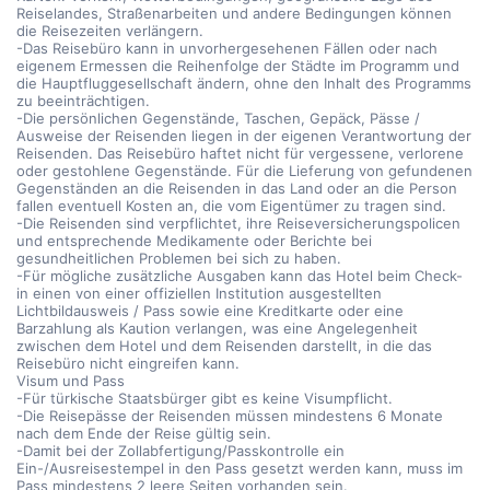
Reiselandes, Straßenarbeiten und andere Bedingungen können
die Reisezeiten verlängern.
-Das Reisebüro kann in unvorhergesehenen Fällen oder nach
eigenem Ermessen die Reihenfolge der Städte im Programm und
die Hauptfluggesellschaft ändern, ohne den Inhalt des Programms
zu beeinträchtigen.
-Die persönlichen Gegenstände, Taschen, Gepäck, Pässe /
Ausweise der Reisenden liegen in der eigenen Verantwortung der
Reisenden. Das Reisebüro haftet nicht für vergessene, verlorene
oder gestohlene Gegenstände. Für die Lieferung von gefundenen
Gegenständen an die Reisenden in das Land oder an die Person
fallen eventuell Kosten an, die vom Eigentümer zu tragen sind.
-Die Reisenden sind verpflichtet, ihre Reiseversicherungspolicen
und entsprechende Medikamente oder Berichte bei
gesundheitlichen Problemen bei sich zu haben.
-Für mögliche zusätzliche Ausgaben kann das Hotel beim Check-
in einen von einer offiziellen Institution ausgestellten
Lichtbildausweis / Pass sowie eine Kreditkarte oder eine
Barzahlung als Kaution verlangen, was eine Angelegenheit
zwischen dem Hotel und dem Reisenden darstellt, in die das
Reisebüro nicht eingreifen kann.
Visum und Pass
-Für türkische Staatsbürger gibt es keine Visumpflicht.
-Die Reisepässe der Reisenden müssen mindestens 6 Monate
nach dem Ende der Reise gültig sein.
-Damit bei der Zollabfertigung/Passkontrolle ein
Ein-/Ausreisestempel in den Pass gesetzt werden kann, muss im
Pass mindestens 2 leere Seiten vorhanden sein.