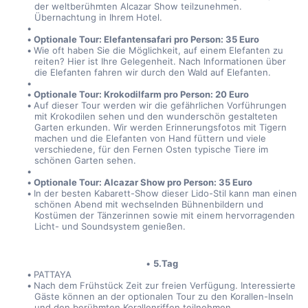
der weltberühmten Alcazar Show teilzunehmen. 
Übernachtung in Ihrem Hotel.  
Optionale Tour: Elefantensafari pro Person: 35 Euro  
Wie oft haben Sie die Möglichkeit, auf einem Elefanten zu 
reiten? Hier ist Ihre Gelegenheit. Nach Informationen über 
die Elefanten fahren wir durch den Wald auf Elefanten.
Optionale Tour: Krokodilfarm pro Person: 20 Euro
Auf dieser Tour werden wir die gefährlichen Vorführungen 
mit Krokodilen sehen und den wunderschön gestalteten 
Garten erkunden. Wir werden Erinnerungsfotos mit Tigern 
machen und die Elefanten von Hand füttern und viele 
verschiedene, für den Fernen Osten typische Tiere im 
schönen Garten sehen.
Optionale Tour: Alcazar Show pro Person: 35 Euro
In der besten Kabarett-Show dieser Lido-Stil kann man einen 
schönen Abend mit wechselnden Bühnenbildern und 
Kostümen der Tänzerinnen sowie mit einem hervorragenden 
Licht- und Soundsystem genießen.
5.Tag
PATTAYA
Nach dem Frühstück Zeit zur freien Verfügung. Interessierte 
Gäste können an der optionalen Tour zu den Korallen-Inseln 
und den berühmten Korallenriffen teilnehmen. 