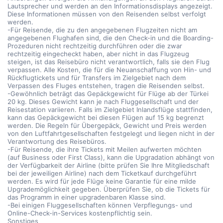
Lautsprecher und werden an den Informationsdisplays angezeigt.
Diese Informationen müssen von den Reisenden selbst verfolgt
werden.
-Für Reisende, die zu den angegebenen Flugzeiten nicht am
angegebenen Flughafen sind, die den Check-in und die Boarding-
Prozeduren nicht rechtzeitig durchführen oder die zwar
rechtzeitig eingecheckt haben, aber nicht in das Flugzeug
steigen, ist das Reisebüro nicht verantwortlich, falls sie den Flug
verpassen. Alle Kosten, die für die Neuanschaffung von Hin- und
Rückflugtickets und für Transfers im Zielgebiet nach dem
Verpassen des Fluges entstehen, tragen die Reisenden selbst.
-Gewöhnlich beträgt das Gepäckgewicht für Flüge ab der Türkei
20 kg. Dieses Gewicht kann je nach Fluggesellschaft und der
Reisestation variieren. Falls im Zielgebiet Inlandsflüge stattfinden,
kann das Gepäckgewicht bei diesen Flügen auf 15 kg begrenzt
werden. Die Regeln für Übergepäck, Gewicht und Preis werden
von den Luftfahrtgesellschaften festgelegt und liegen nicht in der
Verantwortung des Reisebüros.
-Für Reisende, die ihre Tickets mit Meilen aufwerten möchten
(auf Business oder First Class), kann die Upgradation abhängt von
der Verfügbarkeit der Airline (bitte prüfen Sie Ihre Mitgliedschaft
bei der jeweiligen Airline) nach dem Ticketkauf durchgeführt
werden. Es wird für jede Flüge keine Garantie für eine milde
Upgrademöglichkeit gegeben. Überprüfen Sie, ob die Tickets für
das Programm in einer upgradenbaren Klasse sind.
-Bei einigen Fluggesellschaften können Verpflegungs- und
Online-Check-in-Services kostenpflichtig sein.
Sonstiges