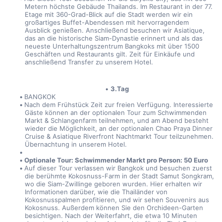
Metern höchste Gebäude Thailands. Im Restaurant in der 77. 
Etage mit 360-Grad-Blick auf die Stadt werden wir ein 
großartiges Buffet-Abendessen mit hervorragendem 
Ausblick genießen. Anschließend besuchen wir Asiatique, 
das an die historische Siam-Dynastie erinnert und als das 
neueste Unterhaltungszentrum Bangkoks mit über 1500 
Geschäften und Restaurants gilt. Zeit für Einkäufe und 
anschließend Transfer zu unserem Hotel.
3.Tag
BANGKOK
Nach dem Frühstück Zeit zur freien Verfügung. Interessierte 
Gäste können an der optionalen Tour zum Schwimmenden 
Markt & Schlangenfarm teilnehmen, und am Abend besteht 
wieder die Möglichkeit, an der optionalen Chao Praya Dinner 
Cruise & Asiatique Riverfront Nachtmarkt Tour teilzunehmen. 
Übernachtung in unserem Hotel.
Optionale Tour: Schwimmender Markt pro Person: 50 Euro
Auf dieser Tour verlassen wir Bangkok und besuchen zuerst 
die berühmte Kokosnuss-Farm in der Stadt Samut Songkram, 
wo die Siam-Zwillinge geboren wurden. Hier erhalten wir 
Informationen darüber, wie die Thailänder von 
Kokosnusspalmen profitieren, und wir sehen Souvenirs aus 
Kokosnuss. Außerdem können Sie den Orchideen-Garten 
besichtigen. Nach der Weiterfahrt, die etwa 10 Minuten 