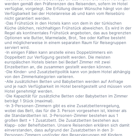
werden gemäß den Präferenzen des Reisenden, sofern im Hotel
verfügbar, vorgelegt. Die Erfüllung dieser Wünsche hängt von der
Verfügbarkeit bei der Hotelanreise ab und kann vom Reisebüro
nicht garantiert werden.
-Das Frühstück in den Hotels kann von dem in der türkischen
Küche üblichen, reichhaltigen Frühstück abweichen. Es wird in der
Regel als kontinentales Frühstück angeboten, das aus begrenzten
Optionen wie Butter, Marmelade, Brot, Tee oder Kaffee besteht
und möglicherweise in einem separaten Raum für Reisegruppen
serviert wird.
-In einigen Fällen kann anstelle eines Doppelzimmers ein
Doppelbett zur Verfügung gestellt werden. Die meisten
europäischen Hotels bieten bei Bedarf Zimmer mit zwei
Einzelbetten an, die zusammen gestellt werden können.
-Die Kinder- und Zusatzbettpolitik kann von jedem Hotel abhängig
von den Zimmerkategorien variieren.
-Alle zusätzlichen Betten und Babybetten werden auf Anfrage
und je nach Verfügbarkeit im Hotel bereitgestellt und müssen vom
Hotel genehmigt werden.
-Die Kapazität für zusätzliche Betten oder Babybetten im Zimmer
beträgt 1 Stück (maximal).
-In 3-Personen-Zimmern gibt es eine Zusatzbettenregelung,
wobei das Bett, das für die 3. Person vorgesehen ist, kleiner als
die Standardbetten ist. 3-Personen-Zimmer bestehen aus 1
großen Bett + 1 Zusatzbett. Die Zusatzbetten bestehen aus
Klapp- oder Behelfsbetten. Unsere Reisenden erklären sich damit
einverstanden, dass aufgrund der Zusatzbetten in den 3-
Personen-Zimmern und/oder den Reservierungen mit Kindern,