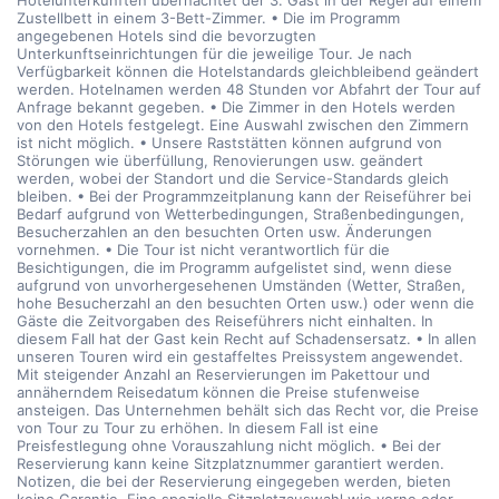
Hotelunterkünften übernachtet der 3. Gast in der Regel auf einem
Zustellbett in einem 3-Bett-Zimmer. • Die im Programm
angegebenen Hotels sind die bevorzugten
Unterkunftseinrichtungen für die jeweilige Tour. Je nach
Verfügbarkeit können die Hotelstandards gleichbleibend geändert
werden. Hotelnamen werden 48 Stunden vor Abfahrt der Tour auf
Anfrage bekannt gegeben. • Die Zimmer in den Hotels werden
von den Hotels festgelegt. Eine Auswahl zwischen den Zimmern
ist nicht möglich. • Unsere Raststätten können aufgrund von
Störungen wie überfüllung, Renovierungen usw. geändert
werden, wobei der Standort und die Service-Standards gleich
bleiben. • Bei der Programmzeitplanung kann der Reiseführer bei
Bedarf aufgrund von Wetterbedingungen, Straßenbedingungen,
Besucherzahlen an den besuchten Orten usw. Änderungen
vornehmen. • Die Tour ist nicht verantwortlich für die
Besichtigungen, die im Programm aufgelistet sind, wenn diese
aufgrund von unvorhergesehenen Umständen (Wetter, Straßen,
hohe Besucherzahl an den besuchten Orten usw.) oder wenn die
Gäste die Zeitvorgaben des Reiseführers nicht einhalten. In
diesem Fall hat der Gast kein Recht auf Schadensersatz. • In allen
unseren Touren wird ein gestaffeltes Preissystem angewendet.
Mit steigender Anzahl an Reservierungen im Pakettour und
annäherndem Reisedatum können die Preise stufenweise
ansteigen. Das Unternehmen behält sich das Recht vor, die Preise
von Tour zu Tour zu erhöhen. In diesem Fall ist eine
Preisfestlegung ohne Vorauszahlung nicht möglich. • Bei der
Reservierung kann keine Sitzplatznummer garantiert werden.
Notizen, die bei der Reservierung eingegeben werden, bieten