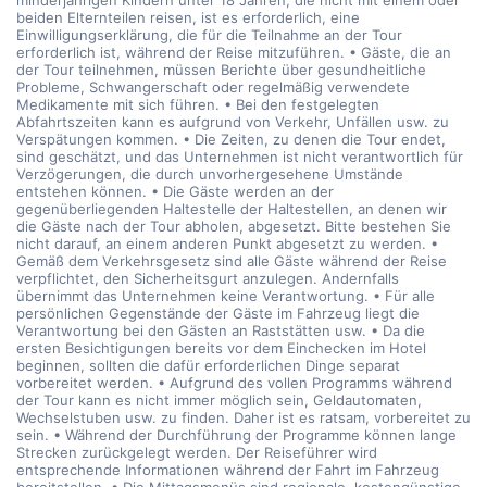
minderjährigen Kindern unter 18 Jahren, die nicht mit einem oder
beiden Elternteilen reisen, ist es erforderlich, eine
Einwilligungserklärung, die für die Teilnahme an der Tour
erforderlich ist, während der Reise mitzuführen. • Gäste, die an
der Tour teilnehmen, müssen Berichte über gesundheitliche
Probleme, Schwangerschaft oder regelmäßig verwendete
Medikamente mit sich führen. • Bei den festgelegten
Abfahrtszeiten kann es aufgrund von Verkehr, Unfällen usw. zu
Verspätungen kommen. • Die Zeiten, zu denen die Tour endet,
sind geschätzt, und das Unternehmen ist nicht verantwortlich für
Verzögerungen, die durch unvorhergesehene Umstände
entstehen können. • Die Gäste werden an der
gegenüberliegenden Haltestelle der Haltestellen, an denen wir
die Gäste nach der Tour abholen, abgesetzt. Bitte bestehen Sie
nicht darauf, an einem anderen Punkt abgesetzt zu werden. •
Gemäß dem Verkehrsgesetz sind alle Gäste während der Reise
verpflichtet, den Sicherheitsgurt anzulegen. Andernfalls
übernimmt das Unternehmen keine Verantwortung. • Für alle
persönlichen Gegenstände der Gäste im Fahrzeug liegt die
Verantwortung bei den Gästen an Raststätten usw. • Da die
ersten Besichtigungen bereits vor dem Einchecken im Hotel
beginnen, sollten die dafür erforderlichen Dinge separat
vorbereitet werden. • Aufgrund des vollen Programms während
der Tour kann es nicht immer möglich sein, Geldautomaten,
Wechselstuben usw. zu finden. Daher ist es ratsam, vorbereitet zu
sein. • Während der Durchführung der Programme können lange
Strecken zurückgelegt werden. Der Reiseführer wird
entsprechende Informationen während der Fahrt im Fahrzeug