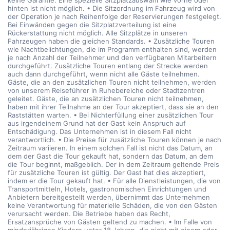
keine Garantie. Eine spezielle Sitzplatzauswahl wie vorne oder
hinten ist nicht möglich. • Die Sitzordnung im Fahrzeug wird von
der Operation je nach Reihenfolge der Reservierungen festgelegt.
Bei Einwänden gegen die Sitzplatzverteilung ist eine
Rückerstattung nicht möglich. Alle Sitzplätze in unseren
Fahrzeugen haben die gleichen Standards. • Zusätzliche Touren
wie Nachtbelichtungen, die im Programm enthalten sind, werden
je nach Anzahl der Teilnehmer und den verfügbaren Mitarbeitern
durchgeführt. Zusätzliche Touren entlang der Strecke werden
auch dann durchgeführt, wenn nicht alle Gäste teilnehmen.
Gäste, die an den zusätzlichen Touren nicht teilnehmen, werden
von unserem Reiseführer in Ruhebereiche oder Stadtzentren
geleitet. Gäste, die an zusätzlichen Touren nicht teilnehmen,
haben mit ihrer Teilnahme an der Tour akzeptiert, dass sie an den
Raststätten warten. • Bei Nichterfüllung einer zusätzlichen Tour
aus irgendeinem Grund hat der Gast kein Anspruch auf
Entschädigung. Das Unternehmen ist in diesem Fall nicht
verantwortlich. • Die Preise für zusätzliche Touren können je nach
Zeitraum variieren. In einem solchen Fall ist nicht das Datum, an
dem der Gast die Tour gekauft hat, sondern das Datum, an dem
die Tour beginnt, maßgeblich. Der in dem Zeitraum geltende Preis
für zusätzliche Touren ist gültig. Der Gast hat dies akzeptiert,
indem er die Tour gekauft hat. • Für alle Dienstleistungen, die von
Transportmitteln, Hotels, gastronomischen Einrichtungen und
Anbietern bereitgestellt werden, übernimmt das Unternehmen
keine Verantwortung für materielle Schäden, die von den Gästen
verursacht werden. Die Betriebe haben das Recht,
Ersatzansprüche von Gästen geltend zu machen. • Im Falle von