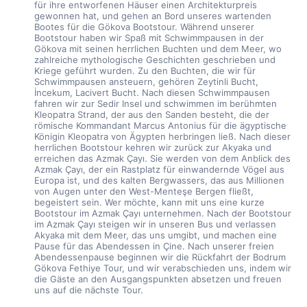
für ihre entworfenen Häuser einen Architekturpreis 
gewonnen hat, und gehen an Bord unseres wartenden 
Bootes für die Gökova Bootstour. Während unserer 
Bootstour haben wir Spaß mit Schwimmpausen in der 
Gökova mit seinen herrlichen Buchten und dem Meer, wo 
zahlreiche mythologische Geschichten geschrieben und 
Kriege geführt wurden. Zu den Buchten, die wir für 
Schwimmpausen ansteuern, gehören Zeytinli Bucht, 
İncekum, Lacivert Bucht. Nach diesen Schwimmpausen 
fahren wir zur Sedir Insel und schwimmen im berühmten 
Kleopatra Strand, der aus den Sanden besteht, die der 
römische Kommandant Marcus Antonius für die ägyptische 
Königin Kleopatra von Ägypten herbringen ließ. Nach dieser 
herrlichen Bootstour kehren wir zurück zur Akyaka und 
erreichen das Azmak Çayı. Sie werden von dem Anblick des 
Azmak Çayı, der ein Rastplatz für einwandernde Vögel aus 
Europa ist, und des kalten Bergwassers, das aus Millionen 
von Augen unter den West-Menteşe Bergen fließt, 
begeistert sein. Wer möchte, kann mit uns eine kurze 
Bootstour im Azmak Çayı unternehmen. Nach der Bootstour 
im Azmak Çayı steigen wir in unseren Bus und verlassen 
Akyaka mit dem Meer, das uns umgibt, und machen eine 
Pause für das Abendessen in Çine. Nach unserer freien 
Abendessenpause beginnen wir die Rückfahrt der Bodrum 
Gökova Fethiye Tour, und wir verabschieden uns, indem wir 
die Gäste an den Ausgangspunkten absetzen und freuen 
uns auf die nächste Tour.