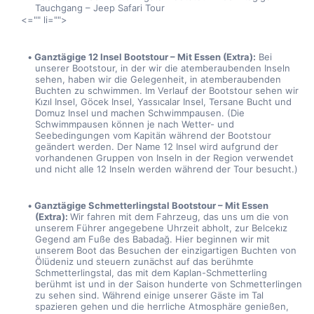
Tauchgang – Jeep Safari Tour
<="" li="">
Ganztägige 12 Insel Bootstour – Mit Essen (Extra):
 Bei 
unserer Bootstour, in der wir die atemberaubenden Inseln 
sehen, haben wir die Gelegenheit, in atemberaubenden 
Buchten zu schwimmen. Im Verlauf der Bootstour sehen wir 
Kızıl Insel, Göcek Insel, Yassıcalar Insel, Tersane Bucht und 
Domuz Insel und machen Schwimmpausen. (Die 
Schwimmpausen können je nach Wetter- und 
Seebedingungen vom Kapitän während der Bootstour 
geändert werden. Der Name 12 Insel wird aufgrund der 
vorhandenen Gruppen von Inseln in der Region verwendet 
und nicht alle 12 Inseln werden während der Tour besucht.)
Ganztägige Schmetterlingstal Bootstour – Mit Essen 
(Extra): 
Wir fahren mit dem Fahrzeug, das uns um die von 
unserem Führer angegebene Uhrzeit abholt, zur Belcekız 
Gegend am Fuße des Babadağ. Hier beginnen wir mit 
unserem Boot das Besuchen der einzigartigen Buchten von 
Ölüdeniz und steuern zunächst auf das berühmte 
Schmetterlingstal, das mit dem Kaplan-Schmetterling 
berühmt ist und in der Saison hunderte von Schmetterlingen 
zu sehen sind. Während einige unserer Gäste im Tal 
spazieren gehen und die herrliche Atmosphäre genießen, 