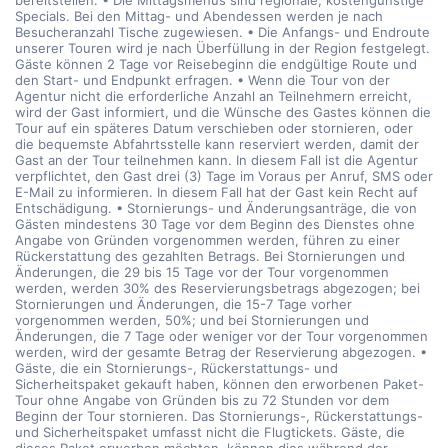
bereitstellen. • Die Mittagsmenüs sind regionale, kostengünstige
Specials. Bei den Mittag- und Abendessen werden je nach
Besucheranzahl Tische zugewiesen. • Die Anfangs- und Endroute
unserer Touren wird je nach Überfüllung in der Region festgelegt.
Gäste können 2 Tage vor Reisebeginn die endgültige Route und
den Start- und Endpunkt erfragen. • Wenn die Tour von der
Agentur nicht die erforderliche Anzahl an Teilnehmern erreicht,
wird der Gast informiert, und die Wünsche des Gastes können die
Tour auf ein späteres Datum verschieben oder stornieren, oder
die bequemste Abfahrtsstelle kann reserviert werden, damit der
Gast an der Tour teilnehmen kann. In diesem Fall ist die Agentur
verpflichtet, den Gast drei (3) Tage im Voraus per Anruf, SMS oder
E-Mail zu informieren. In diesem Fall hat der Gast kein Recht auf
Entschädigung. • Stornierungs- und Änderungsanträge, die von
Gästen mindestens 30 Tage vor dem Beginn des Dienstes ohne
Angabe von Gründen vorgenommen werden, führen zu einer
Rückerstattung des gezahlten Betrags. Bei Stornierungen und
Änderungen, die 29 bis 15 Tage vor der Tour vorgenommen
werden, werden 30% des Reservierungsbetrags abgezogen; bei
Stornierungen und Änderungen, die 15-7 Tage vorher
vorgenommen werden, 50%; und bei Stornierungen und
Änderungen, die 7 Tage oder weniger vor der Tour vorgenommen
werden, wird der gesamte Betrag der Reservierung abgezogen. •
Gäste, die ein Stornierungs-, Rückerstattungs- und
Sicherheitspaket gekauft haben, können den erworbenen Paket-
Tour ohne Angabe von Gründen bis zu 72 Stunden vor dem
Beginn der Tour stornieren. Das Stornierungs-, Rückerstattungs-
und Sicherheitspaket umfasst nicht die Flugtickets. Gäste, die