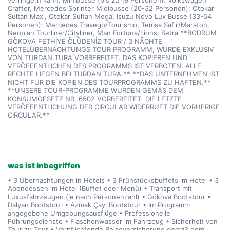
verringern kann. Minibusse (bis zu 19 Personen): Volkswagen
Crafter, Mercedes Sprinter Midibusse (20-32 Personen): Otokar
Sultan Maxi, Otokar Sultan Mega, Isuzu Novo Lux Busse (33-54
Personen): Mercedes Travego/Tourismo, Temsa Safir/Maraton,
Neoplan Tourliner/Cityliner, Man Fortuna/Lions, Setra **BODRUM
GÖKOVA FETHİYE ÖLÜDENİZ TOUR / 3 NÄCHTE
HOTELÜBERNACHTUNGS TOUR PROGRAMM, WURDE EXKLUSIV
VON TURDAN TURA VORBEREITET. DAS KOPIEREN UND
VERÖFFENTLICHEN DES PROGRAMMS IST VERBOTEN. ALLE
RECHTE LIEGEN BEI TURDAN TURA.** **DAS UNTERNEHMEN IST
NICHT FÜR DIE KOPIEN DES TOURPROGRAMMS ZU HAFTEN.**
**UNSERE TOUR-PROGRAMME WURDEN GEMÄß DEM
KONSUMGESETZ NR. 6502 VORBEREITET. DIE LETZTE
VERÖFFENTLICHUNG DER CIRCULAR WIDERRUFT DIE VORHERIGE
CIRCULAR.**
was ist inbegriffen
• 3 Übernachtungen in Hotels • 3 Frühstücksbuffets im Hotel • 3
Abendessen im Hotel (Buffet oder Menü) • Transport mit
Luxusfahrzeugen (je nach Personenzahl) • Gökova Bootstour •
Dalyan Bootstour • Azmak Çayı Bootstour • Im Programm
angegebene Umgebungsausflüge • Professionelle
Führungsdienste • Flaschenwasser im Fahrzeug • Sicherheit von
Tour zu Tour • Verpflichtende Reiseversicherung gemäß dem