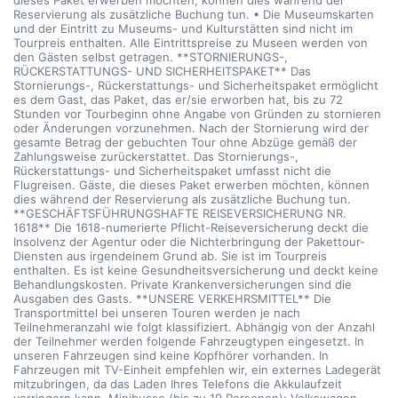
dieses Paket erwerben möchten, können dies während der
Reservierung als zusätzliche Buchung tun. • Die Museumskarten
und der Eintritt zu Museums- und Kulturstätten sind nicht im
Tourpreis enthalten. Alle Eintrittspreise zu Museen werden von
den Gästen selbst getragen. **STORNIERUNGS-,
RÜCKERSTATTUNGS- UND SICHERHEITSPAKET** Das
Stornierungs-, Rückerstattungs- und Sicherheitspaket ermöglicht
es dem Gast, das Paket, das er/sie erworben hat, bis zu 72
Stunden vor Tourbeginn ohne Angabe von Gründen zu stornieren
oder Änderungen vorzunehmen. Nach der Stornierung wird der
gesamte Betrag der gebuchten Tour ohne Abzüge gemäß der
Zahlungsweise zurückerstattet. Das Stornierungs-,
Rückerstattungs- und Sicherheitspaket umfasst nicht die
Flugreisen. Gäste, die dieses Paket erwerben möchten, können
dies während der Reservierung als zusätzliche Buchung tun.
**GESCHÄFTSFÜHRUNGSHAFTE REISEVERSICHERUNG NR.
1618** Die 1618-numerierte Pflicht-Reiseversicherung deckt die
Insolvenz der Agentur oder die Nichterbringung der Pakettour-
Diensten aus irgendeinem Grund ab. Sie ist im Tourpreis
enthalten. Es ist keine Gesundheitsversicherung und deckt keine
Behandlungskosten. Private Krankenversicherungen sind die
Ausgaben des Gasts. **UNSERE VERKEHRSMITTEL** Die
Transportmittel bei unseren Touren werden je nach
Teilnehmeranzahl wie folgt klassifiziert. Abhängig von der Anzahl
der Teilnehmer werden folgende Fahrzeugtypen eingesetzt. In
unseren Fahrzeugen sind keine Kopfhörer vorhanden. In
Fahrzeugen mit TV-Einheit empfehlen wir, ein externes Ladegerät
mitzubringen, da das Laden Ihres Telefons die Akkulaufzeit