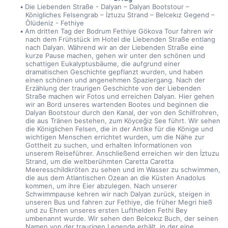
Die Liebenden Straße - Dalyan – Dalyan Bootstour – 
Königliches Felsengrab – İztuzu Strand – Belcekız Gegend – 
Ölüdeniz - Fethiye
Am dritten Tag der Bodrum Fethiye Gökova Tour fahren wir 
nach dem Frühstück im Hotel die Liebenden Straße entlang 
nach Dalyan. Während wir an der Liebenden Straße eine 
kurze Pause machen, gehen wir unter den schönen und 
schattigen Eukalyptusbäume, die aufgrund einer 
dramatischen Geschichte gepflanzt wurden, und haben 
einen schönen und angenehmen Spaziergang. Nach der 
Erzählung der traurigen Geschichte von der Liebenden 
Straße machen wir Fotos und erreichen Dalyan. Hier gehen 
wir an Bord unseres wartenden Bootes und beginnen die 
Dalyan Bootstour durch den Kanal, der von den Schilfrohren, 
die aus Tränen bestehen, zum Köyceğiz See führt. Wir sehen 
die Königlichen Felsen, die in der Antike für die Könige und 
wichtigen Menschen errichtet wurden, um die Nähe zur 
Gottheit zu suchen, und erhalten Informationen von 
unserem Reiseführer. Anschließend erreichen wir den İztuzu 
Strand, um die weltberühmten Caretta Caretta 
Meeresschildkröten zu sehen und im Wasser zu schwimmen, 
die aus dem Atlantischen Ozean an die Küsten Anadolus 
kommen, um ihre Eier abzulegen. Nach unserer 
Schwimmpause kehren wir nach Dalyan zurück, steigen in 
unseren Bus und fahren zur Fethiye, die früher Megri hieß 
und zu Ehren unseres ersten Lufthelden Fethi Bey 
umbenannt wurde. Wir sehen den Belcekız Buch, der seinen 
Namen von der traurigen Legende erhält, in der eine 