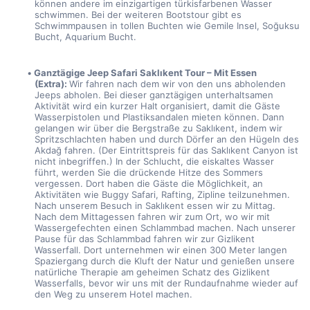
können andere im einzigartigen türkisfarbenen Wasser 
schwimmen. Bei der weiteren Bootstour gibt es 
Schwimmpausen in tollen Buchten wie Gemile Insel, Soğuksu 
Bucht, Aquarium Bucht.
Ganztägige Jeep Safari Saklıkent Tour – Mit Essen 
(Extra): 
Wir fahren nach dem wir von den uns abholenden 
Jeeps abholen. Bei dieser ganztägigen unterhaltsamen 
Aktivität wird ein kurzer Halt organisiert, damit die Gäste 
Wasserpistolen und Plastiksandalen mieten können. Dann 
gelangen wir über die Bergstraße zu Saklıkent, indem wir 
Spritzschlachten haben und durch Dörfer an den Hügeln des 
Akdağ fahren. (Der Eintrittspreis für das Saklıkent Canyon ist 
nicht inbegriffen.) In der Schlucht, die eiskaltes Wasser 
führt, werden Sie die drückende Hitze des Sommers 
vergessen. Dort haben die Gäste die Möglichkeit, an 
Aktivitäten wie Buggy Safari, Rafting, Zipline teilzunehmen. 
Nach unserem Besuch in Saklıkent essen wir zu Mittag. 
Nach dem Mittagessen fahren wir zum Ort, wo wir mit 
Wassergefechten einen Schlammbad machen. Nach unserer 
Pause für das Schlammbad fahren wir zur Gizlikent 
Wasserfall. Dort unternehmen wir einen 300 Meter langen 
Spaziergang durch die Kluft der Natur und genießen unsere 
natürliche Therapie am geheimen Schatz des Gizlikent 
Wasserfalls, bevor wir uns mit der Rundaufnahme wieder auf 
den Weg zu unserem Hotel machen.