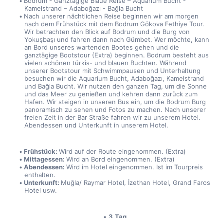
Bodrum - Ganztägige Blaue Reise – Aquarium Bucht - 
Kamelstrand – Adaboğazı - Bağla Bucht
Nach unserer nächtlichen Reise beginnen wir am morgen 
nach dem Frühstück mit dem Bodrum Gökova Fethiye Tour. 
Wir betrachten den Blick auf Bodrum und die Burg von 
Yokuşbaşı und fahren dann nach Gümbet. Wer möchte, kann 
an Bord unseres wartenden Bootes gehen und die 
ganztägige Bootstour (Extra) beginnen. Bodrum besteht aus 
vielen schönen türkis- und blauen Buchten. Während 
unserer Bootstour mit Schwimmpausen und Unterhaltung 
besuchen wir die Aquarium Bucht, Adaboğazı, Kamelstrand 
und Bağla Bucht. Wir nutzen den ganzen Tag, um die Sonne 
und das Meer zu genießen und kehren dann zurück zum 
Hafen. Wir steigen in unseren Bus ein, um die Bodrum Burg 
panoramisch zu sehen und Fotos zu machen. Nach unserer 
freien Zeit in der Bar Straße fahren wir zu unserem Hotel. 
Abendessen und Unterkunft in unserem Hotel.
Frühstück: 
Wird auf der Route eingenommen. (Extra)
Mittagessen: 
Wird an Bord eingenommen. (Extra)
Abendessen: 
Wird im Hotel eingenommen. Ist im Tourpreis 
enthalten.
Unterkunft: 
Muğla/ Raymar Hotel, İzethan Hotel, Grand Faros 
Hotel usw.
3.Tag