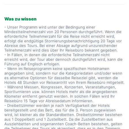
Was zu wissen
- Unser Programm wird unter der Bedingung einer
Mindestteilnehmerzahl von 20 Personen durchgeführt. Wenn die
erforderliche Teilnehmerzahl für die Reise nicht erreicht wird,
erfolgt die endgültige Stornierungsbenachrichtigung 20 Tage vor
Abreise des Tours. Bei einer Absage aufgrund unzureichender
Teilnehmerzahl wird dies über Ihr Reisebüro bekannt gegeben.
- In Fällen, in denen die erforderliche Teilnehmerzahl nicht
erreicht wird, der Tour aber dennoch durchgeführt wird, kann die
Führung auf Englisch erfolgen.
- Wenn im Reiseprogramm keine spezifischen Hotelnamen
angegeben sind, sondern nur die Kategoriedaten und/oder wenn
es alternative Optionen für dasselbe Reiseziel gibt, werden die
Hotels 48 Stunden vor Reiseantritt von Ihrem Reisebüro mitgeteilt.
- Während Messen, Kongressen, Konzerten, Veranstaltungen,
Sportturnieren usw. können Hotels mehr als die angegebenen
Kilometer entfernt genutzt werden. In solchen Fällen wird Ihr
Reisebüro 15 Tage vor Abreisedatum informieren.
- Dreibettzimmer werden je nach Verfügbarkeit der Hotels
bereitgestellt und das Bett, das für die 3. Person zugewiesen
wird, ist kleiner als die Standardbetten. Dreibettzimmer bestehen
aus 1 Doppelbett und 1 Zustellbett. Da die Zustellbetten aus
Ausziehbetten und sogenannten Coach-Betten bestehen, gelten
die Teilnehmer des Tours als akzeptiert, dass es in den Zimmern