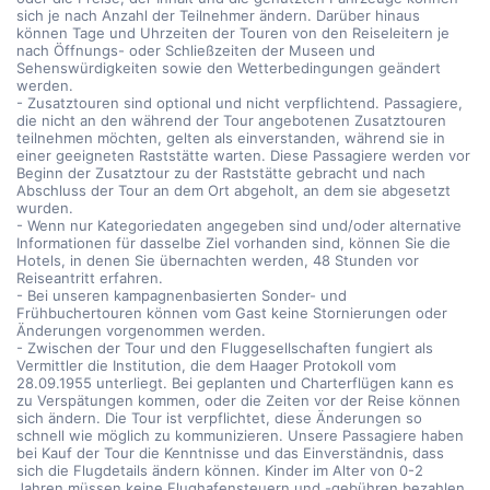
sich je nach Anzahl der Teilnehmer ändern. Darüber hinaus
können Tage und Uhrzeiten der Touren von den Reiseleitern je
nach Öffnungs- oder Schließzeiten der Museen und
Sehenswürdigkeiten sowie den Wetterbedingungen geändert
werden.
- Zusatztouren sind optional und nicht verpflichtend. Passagiere,
die nicht an den während der Tour angebotenen Zusatztouren
teilnehmen möchten, gelten als einverstanden, während sie in
einer geeigneten Raststätte warten. Diese Passagiere werden vor
Beginn der Zusatztour zu der Raststätte gebracht und nach
Abschluss der Tour an dem Ort abgeholt, an dem sie abgesetzt
wurden.
- Wenn nur Kategoriedaten angegeben sind und/oder alternative
Informationen für dasselbe Ziel vorhanden sind, können Sie die
Hotels, in denen Sie übernachten werden, 48 Stunden vor
Reiseantritt erfahren.
- Bei unseren kampagnenbasierten Sonder- und
Frühbuchertouren können vom Gast keine Stornierungen oder
Änderungen vorgenommen werden.
- Zwischen der Tour und den Fluggesellschaften fungiert als
Vermittler die Institution, die dem Haager Protokoll vom
28.09.1955 unterliegt. Bei geplanten und Charterflügen kann es
zu Verspätungen kommen, oder die Zeiten vor der Reise können
sich ändern. Die Tour ist verpflichtet, diese Änderungen so
schnell wie möglich zu kommunizieren. Unsere Passagiere haben
bei Kauf der Tour die Kenntnisse und das Einverständnis, dass
sich die Flugdetails ändern können. Kinder im Alter von 0-2
Jahren müssen keine Flughafensteuern und -gebühren bezahlen.