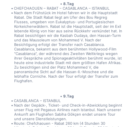
8.Tag
CHEFCHAOUEN – RABAT – CASABLANCA – ISTANBUL
Nach dem Frühstück im Hotel fahren wir in die Hauptstadt 
Rabat. Die Stadt Rabat liegt am Ufer des Bou Regreg 
Flusses, umgeben von Eukalyptus- und Portugiesischen 
Korkeichenwäldern. Rabat ist die Hauptstadt, seit der im Exil 
lebende König von hier aus seine Rückkehr verkündet hat. In 
Rabat besichtigen wir die Kasbah Oudaya, den Hassan-Turm 
und das Mausoleum von Mohammed V. Nach der 
Besichtigung erfolgt der Transfer nach Casablanca. 
Casablanca, bekannt aus dem berühmten Hollywood-Film 
"Casablanca", der während des Zweiten Weltkriegs wegen 
ihrer Gespräche und Spionageaktivitäten berühmt wurde, ist 
heute eine industrielle Stadt mit dem größten Hafen Afrikas. 
Zu besichtigen sind der Platz Mohammed V, die 
panoramische Sicht auf die Hassan-II.-Moschee und die 
lebhafte Corniche. Nach der Tour erfolgt der Transfer zum 
Flughafen.
9.Tag
CASABLANCA – ISTANBUL
Nach der Gepäck-, Ticket- und Check-in-Abwicklung beginnt 
unser Flug mit Pegasus Airlines nach Istanbul. Nach unserer 
Ankunft am Flughafen Sabiha Gökçen endet unsere Tour 
und unsere Dienstleistungen.
Route: Chefchaouen - Rabat 260 km (4 Stunden 30 