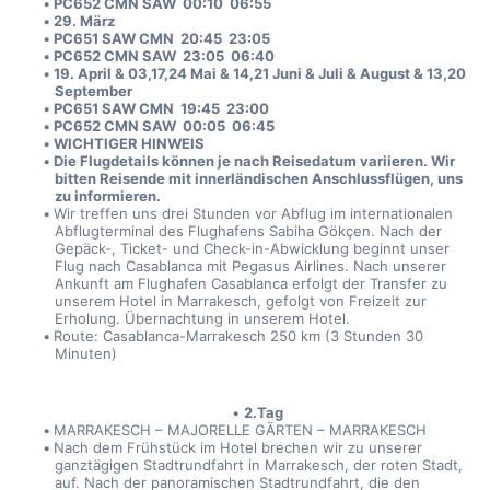
PC652 CMN SAW  00:10  06:55
29. März
PC651 SAW CMN  20:45  23:05
PC652 CMN SAW  23:05  06:40 
19. April & 03,17,24 Mai & 14,21 Juni & Juli & August & 13,20 
September
PC651 SAW CMN  19:45  23:00
PC652 CMN SAW  00:05  06:45  
WICHTIGER HINWEIS
Die Flugdetails können je nach Reisedatum variieren. Wir 
bitten Reisende mit innerländischen Anschlussflügen, uns 
zu informieren.
Wir treffen uns drei Stunden vor Abflug im internationalen 
Abflugterminal des Flughafens Sabiha Gökçen. Nach der 
Gepäck-, Ticket- und Check-in-Abwicklung beginnt unser 
Flug nach Casablanca mit Pegasus Airlines. Nach unserer 
Ankunft am Flughafen Casablanca erfolgt der Transfer zu 
unserem Hotel in Marrakesch, gefolgt von Freizeit zur 
Erholung. Übernachtung in unserem Hotel. 
Route: Casablanca-Marrakesch 250 km (3 Stunden 30 
Minuten)
2.Tag
MARRAKESCH – MAJORELLE GÄRTEN – MARRAKESCH
Nach dem Frühstück im Hotel brechen wir zu unserer 
ganztägigen Stadtrundfahrt in Marrakesch, der roten Stadt, 
auf. Nach der panoramischen Stadtrundfahrt, die den 