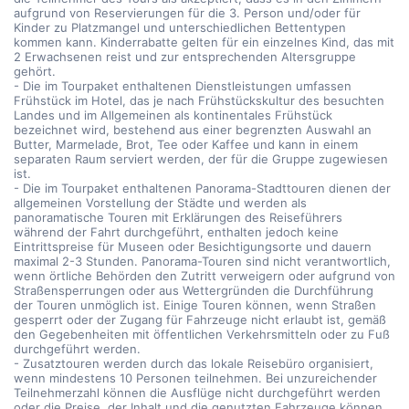
aufgrund von Reservierungen für die 3. Person und/oder für
Kinder zu Platzmangel und unterschiedlichen Bettentypen
kommen kann. Kinderrabatte gelten für ein einzelnes Kind, das mit
2 Erwachsenen reist und zur entsprechenden Altersgruppe
gehört.
- Die im Tourpaket enthaltenen Dienstleistungen umfassen
Frühstück im Hotel, das je nach Frühstückskultur des besuchten
Landes und im Allgemeinen als kontinentales Frühstück
bezeichnet wird, bestehend aus einer begrenzten Auswahl an
Butter, Marmelade, Brot, Tee oder Kaffee und kann in einem
separaten Raum serviert werden, der für die Gruppe zugewiesen
ist.
- Die im Tourpaket enthaltenen Panorama-Stadttouren dienen der
allgemeinen Vorstellung der Städte und werden als
panoramatische Touren mit Erklärungen des Reiseführers
während der Fahrt durchgeführt, enthalten jedoch keine
Eintrittspreise für Museen oder Besichtigungsorte und dauern
maximal 2-3 Stunden. Panorama-Touren sind nicht verantwortlich,
wenn örtliche Behörden den Zutritt verweigern oder aufgrund von
Straßensperrungen oder aus Wettergründen die Durchführung
der Touren unmöglich ist. Einige Touren können, wenn Straßen
gesperrt oder der Zugang für Fahrzeuge nicht erlaubt ist, gemäß
den Gegebenheiten mit öffentlichen Verkehrsmitteln oder zu Fuß
durchgeführt werden.
- Zusatztouren werden durch das lokale Reisebüro organisiert,
wenn mindestens 10 Personen teilnehmen. Bei unzureichender
Teilnehmerzahl können die Ausflüge nicht durchgeführt werden
oder die Preise, der Inhalt und die genutzten Fahrzeuge können