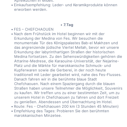
Apfelkuchen in Midelt.
Einkaufsempfehlung: Leder- und Keramikprodukte können 
erworben werden.
7.Tag
FES – CHEFCHAOUEN
Nach dem Frühstück im Hotel beginnen wir mit der 
Erkundung der Medina von Fes. Wir besuchen die 
monumentale Tür des Königspalastes Bab-el Makhzen und 
das angrenzende jüdische Viertel Mellah, bevor wir unsere 
Erkundung der labyrinthartigen Straßen der historischen 
Medina fortsetzen. Zu den Sehenswürdigkeiten gehören die 
Attarine-Medrese, die Karaouine-Universität, der Nejarine-
Platz und die Märkte für marokkanische Schmuck- und 
Kupferwaren sowie die Gerberei, in der noch heute 
traditionell mit Leder gearbeitet wird, nahe des Fes-Flusses. 
Danach fahren wir in die berühmte blaue Stadt 
Chefchaouen. Nach einem Spaziergang durch die blauen 
Straßen haben unsere Teilnehmer die Möglichkeit, Souvenirs 
zu kaufen. Wir treffen uns zu einer bestimmten Zeit, um zu 
unserem Hotel in Chefchaouen zu fahren und dort Freizeit 
zu genießen. Abendessen und Übernachtung im Hotel.
Route: Fes - Chefchaouen 200 km (3 Stunden 45 Minuten)
Empfehlung des Tages: Probieren Sie den berühmten 
marokkanischen Minzetee.