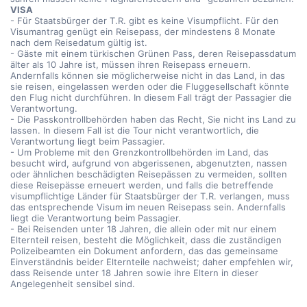
VISA
- Für Staatsbürger der T.R. gibt es keine Visumpflicht. Für den
Visumantrag genügt ein Reisepass, der mindestens 8 Monate
nach dem Reisedatum gültig ist.
- Gäste mit einem türkischen Grünen Pass, deren Reisepassdatum
älter als 10 Jahre ist, müssen ihren Reisepass erneuern.
Andernfalls können sie möglicherweise nicht in das Land, in das
sie reisen, eingelassen werden oder die Fluggesellschaft könnte
den Flug nicht durchführen. In diesem Fall trägt der Passagier die
Verantwortung.
- Die Passkontrollbehörden haben das Recht, Sie nicht ins Land zu
lassen. In diesem Fall ist die Tour nicht verantwortlich, die
Verantwortung liegt beim Passagier.
- Um Probleme mit den Grenzkontrollbehörden im Land, das
besucht wird, aufgrund von abgerissenen, abgenutzten, nassen
oder ähnlichen beschädigten Reisepässen zu vermeiden, sollten
diese Reisepässe erneuert werden, und falls die betreffende
visumpflichtige Länder für Staatsbürger der T.R. verlangen, muss
das entsprechende Visum im neuen Reisepass sein. Andernfalls
liegt die Verantwortung beim Passagier.
- Bei Reisenden unter 18 Jahren, die allein oder mit nur einem
Elternteil reisen, besteht die Möglichkeit, dass die zuständigen
Polizeibeamten ein Dokument anfordern, das das gemeinsame
Einverständnis beider Elternteile nachweist; daher empfehlen wir,
dass Reisende unter 18 Jahren sowie ihre Eltern in dieser
Angelegenheit sensibel sind.