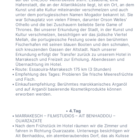
Hafenstadt, die an der Atlantikküste liegt, ist ein Ort, an dem 
Kunst und alte Kultur miteinander verschmelzen und auch 
unter dem portugiesischen Namen Mogador bekannt ist. Sie 
war Schauplatz von vielen Filmen, darunter Orson Welles' 
Othello und die bei Zuschauern beliebte Serie Game of 
Thrones. Bei unserer Erkundung der Stadt, in der Kunst und 
Kultur verschmelzen, besichtigen wir das jüdische Viertel 
Mellah, die portugiesische Festung sowie den berühmten 
Fischerhafen mit seinen blauen Booten und den schmalen, 
sich kreuzenden Gassen der Altstadt. Nach unserer 
Erkundung erfolgt der Transfer zurück zu unserem Hotel in 
Marrakesch und Freizeit zur Erholung. Abendessen und 
Übernachtung im Hotel.
Route: Essaouira-Marrakesch 175 km (3 Stunden)
Empfehlung des Tages: Probieren Sie frische Meeresfrüchte 
und Fisch.
Einkaufsempfehlung: Berühmtes marokkanisches Arganöl 
und auf Arganöl basierende Kosmetikprodukte können 
erworben werden.
4.Tag
MARRAKESCH – FILMSTUDIOS – AIT BENHADDOU – 
OUARZAZATE
Nach dem Frühstück im Hotel räumen wir die Zimmer und 
fahren in Richtung Ouarzazate. Unterwegs besichtigen wir 
Ait Benhaddou, ein atemberaubendes Dorf, das als Kulisse 