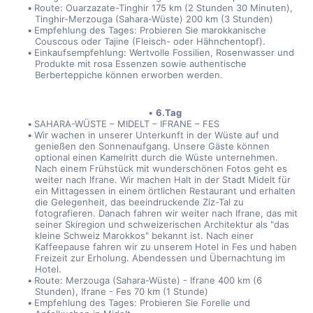
Route: Ouarzazate-Tinghir 175 km (2 Stunden 30 Minuten), 
Tinghir-Merzouga (Sahara-Wüste) 200 km (3 Stunden)
Empfehlung des Tages: Probieren Sie marokkanische 
Couscous oder Tajine (Fleisch- oder Hähnchentopf).
Einkaufsempfehlung: Wertvolle Fossilien, Rosenwasser und 
Produkte mit rosa Essenzen sowie authentische 
Berberteppiche können erworben werden.
6.Tag
SAHARA-WÜSTE – MIDELT – IFRANE – FES
Wir wachen in unserer Unterkunft in der Wüste auf und 
genießen den Sonnenaufgang. Unsere Gäste können 
optional einen Kamelritt durch die Wüste unternehmen. 
Nach einem Frühstück mit wunderschönen Fotos geht es 
weiter nach Ifrane. Wir machen Halt in der Stadt Midelt für 
ein Mittagessen in einem örtlichen Restaurant und erhalten 
die Gelegenheit, das beeindruckende Ziz-Tal zu 
fotografieren. Danach fahren wir weiter nach Ifrane, das mit 
seiner Skiregion und schweizerischen Architektur als "das 
kleine Schweiz Marokkos" bekannt ist. Nach einer 
Kaffeepause fahren wir zu unserem Hotel in Fes und haben 
Freizeit zur Erholung. Abendessen und Übernachtung im 
Hotel.
Route: Merzouga (Sahara-Wüste) - Ifrane 400 km (6 
Stunden), Ifrane - Fes 70 km (1 Stunde)
Empfehlung des Tages: Probieren Sie Forelle und 