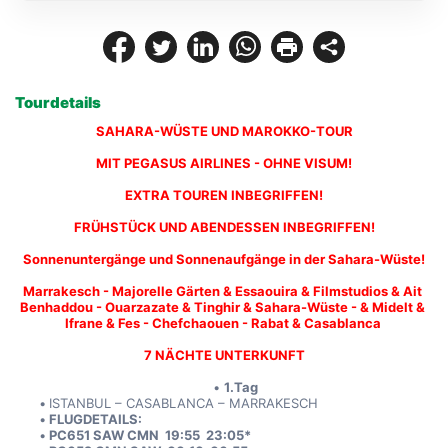
Tourdetails
SAHARA-WÜSTE UND MAROKKO-TOUR
MIT PEGASUS AIRLINES - OHNE VISUM!
EXTRA TOUREN INBEGRIFFEN!
FRÜHSTÜCK UND ABENDESSEN INBEGRIFFEN!
Sonnenuntergänge und Sonnenaufgänge in der Sahara-Wüste!
Marrakesch - Majorelle Gärten & Essaouira & Filmstudios & Ait 
Benhaddou - Ouarzazate & Tinghir & Sahara-Wüste - & Midelt & 
Ifrane & Fes - Chefchaouen - Rabat & Casablanca 
7 NÄCHTE UNTERKUNFT
1.Tag
ISTANBUL – CASABLANCA – MARRAKESCH
FLUGDETAILS:
PC651 SAW CMN  19:55  23:05*