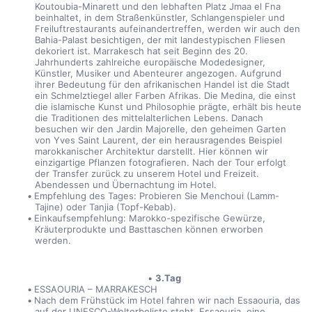
Koutoubia-Minarett und den lebhaften Platz Jmaa el Fna 
beinhaltet, in dem Straßenkünstler, Schlangenspieler und 
Freiluftrestaurants aufeinandertreffen, werden wir auch den 
Bahia-Palast besichtigen, der mit landestypischen Fliesen 
dekoriert ist. Marrakesch hat seit Beginn des 20. 
Jahrhunderts zahlreiche europäische Modedesigner, 
Künstler, Musiker und Abenteurer angezogen. Aufgrund 
ihrer Bedeutung für den afrikanischen Handel ist die Stadt 
ein Schmelztiegel aller Farben Afrikas. Die Medina, die einst 
die islamische Kunst und Philosophie prägte, erhält bis heute 
die Traditionen des mittelalterlichen Lebens. Danach 
besuchen wir den Jardin Majorelle, den geheimen Garten 
von Yves Saint Laurent, der ein herausragendes Beispiel 
marokkanischer Architektur darstellt. Hier können wir 
einzigartige Pflanzen fotografieren. Nach der Tour erfolgt 
der Transfer zurück zu unserem Hotel und Freizeit. 
Abendessen und Übernachtung im Hotel. 
Empfehlung des Tages: Probieren Sie Menchoui (Lamm-
Tajine) oder Tanjia (Topf-Kebab). 
Einkaufsempfehlung: Marokko-spezifische Gewürze, 
Kräuterprodukte und Basttaschen können erworben 
werden. 
3.Tag
ESSAOURIA – MARRAKESCH
Nach dem Frühstück im Hotel fahren wir nach Essaouria, das 
auf der UNESCO-Welterbeliste steht. Essaouria, eine 