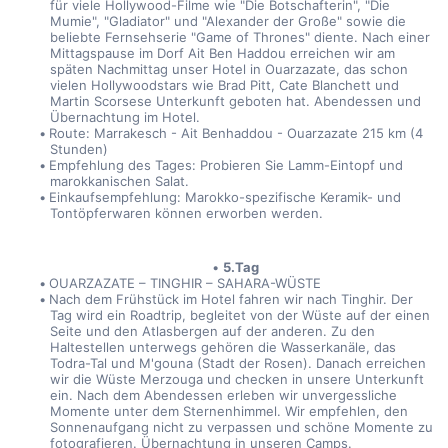
für viele Hollywood-Filme wie "Die Botschafterin", "Die 
Mumie", "Gladiator" und "Alexander der Große" sowie die 
beliebte Fernsehserie "Game of Thrones" diente. Nach einer 
Mittagspause im Dorf Ait Ben Haddou erreichen wir am 
späten Nachmittag unser Hotel in Ouarzazate, das schon 
vielen Hollywoodstars wie Brad Pitt, Cate Blanchett und 
Martin Scorsese Unterkunft geboten hat. Abendessen und 
Übernachtung im Hotel.
Route: Marrakesch - Ait Benhaddou - Ouarzazate 215 km (4 
Stunden)
Empfehlung des Tages: Probieren Sie Lamm-Eintopf und 
marokkanischen Salat.
Einkaufsempfehlung: Marokko-spezifische Keramik- und 
Tontöpferwaren können erworben werden.
5.Tag
OUARZAZATE – TINGHIR – SAHARA-WÜSTE
Nach dem Frühstück im Hotel fahren wir nach Tinghir. Der 
Tag wird ein Roadtrip, begleitet von der Wüste auf der einen 
Seite und den Atlasbergen auf der anderen. Zu den 
Haltestellen unterwegs gehören die Wasserkanäle, das 
Todra-Tal und M'gouna (Stadt der Rosen). Danach erreichen 
wir die Wüste Merzouga und checken in unsere Unterkunft 
ein. Nach dem Abendessen erleben wir unvergessliche 
Momente unter dem Sternenhimmel. Wir empfehlen, den 
Sonnenaufgang nicht zu verpassen und schöne Momente zu 
fotografieren. Übernachtung in unseren Camps.