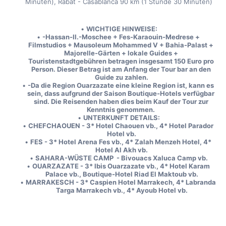
Minuten), Rabat - Casablanca 90 km (1 Stunde 30 Minuten)
WICHTIGE HINWEISE:
-Hassan-II.-Moschee + Fes-Karaouin-Medrese + 
Filmstudios + Mausoleum Mohammed V + Bahia-Palast + 
Majorelle-Gärten + lokale Guides + 
Touristenstadtgebühren betragen insgesamt 150 Euro pro 
Person. Dieser Betrag ist am Anfang der Tour bar an den 
Guide zu zahlen.
-Da die Region Ouarzazate eine kleine Region ist, kann es 
sein, dass aufgrund der Saison Boutique-Hotels verfügbar 
sind. Die Reisenden haben dies beim Kauf der Tour zur 
Kenntnis genommen. 
UNTERKUNFT DETAILS:
CHEFCHAOUEN - 3* Hotel Chaouen vb., 4* Hotel Parador 
Hotel vb.
FES - 3* Hotel Arena Fes vb., 4* Zalah Menzeh Hotel, 4* 
Hotel Al Akh vb.
SAHARA-WÜSTE CAMP  - Bivouacs Xaluca Camp vb.
OUARZAZATE - 3* Ibis Ouarzazate vb., 4* Hotel Karam 
Palace vb., Boutique-Hotel Riad El Maktoub vb.
MARRAKESCH - 3* Caspien Hotel Marrakech, 4* Labranda 
Targa Marrakech vb., 4* Ayoub Hotel vb.