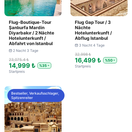
Flug-Boutique-Tour
Flug Gap Tour / 3
Şanlıurfa Mardin
Nächte
Diyarbakır / 2 Nächte
Hotelunterkunft /
Hotelunterkunft /
Abflug Istanbul
Abfahrt von Istanbul
3 Nacht 4 Tage
2 Nacht 3 Tage
32,998 ₺
16,499 ₺
23,075.4 ₺
%50
14,999 ₺
%35
Startpreis
Startpreis
Bestseller, Verkaufsschlager,
Spitzenreiter