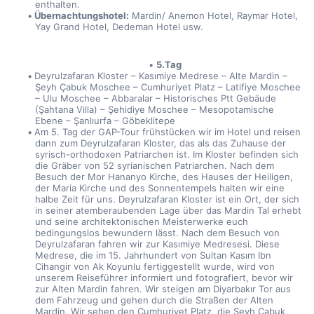
enthalten.
Übernachtungshotel:
 Mardin/ Anemon Hotel, Raymar Hotel, 
Yay Grand Hotel, Dedeman Hotel usw.
5.Tag
Deyrulzafaran Kloster – Kasımiye Medrese – Alte Mardin – 
Şeyh Çabuk Moschee – Cumhuriyet Platz – Latifiye Moschee 
– Ulu Moschee – Abbaralar – Historisches Ptt Gebäude 
(Şahtana Villa) – Şehidiye Moschee – Mesopotamische 
Ebene – Şanlıurfa – Göbeklitepe
Am 5. Tag der GAP-Tour frühstücken wir im Hotel und reisen 
dann zum Deyrulzafaran Kloster, das als das Zuhause der 
syrisch-orthodoxen Patriarchen ist. Im Kloster befinden sich 
die Gräber von 52 syrianischen Patriarchen. Nach dem 
Besuch der Mor Hananyo Kirche, des Hauses der Heiligen, 
der Maria Kirche und des Sonnentempels halten wir eine 
halbe Zeit für uns. Deyrulzafaran Kloster ist ein Ort, der sich 
in seiner atemberaubenden Lage über das Mardin Tal erhebt 
und seine architektonischen Meisterwerke euch 
bedingungslos bewundern lässt. Nach dem Besuch von 
Deyrulzafaran fahren wir zur Kasımiye Medresesi. Diese 
Medrese, die im 15. Jahrhundert von Sultan Kasım Ibn 
Cihangir von Ak Koyunlu fertiggestellt wurde, wird von 
unserem Reiseführer informiert und fotografiert, bevor wir 
zur Alten Mardin fahren. Wir steigen am Diyarbakır Tor aus 
dem Fahrzeug und gehen durch die Straßen der Alten 
Mardin. Wir sehen den Cumhuriyet Platz, die Şeyh Çabuk 