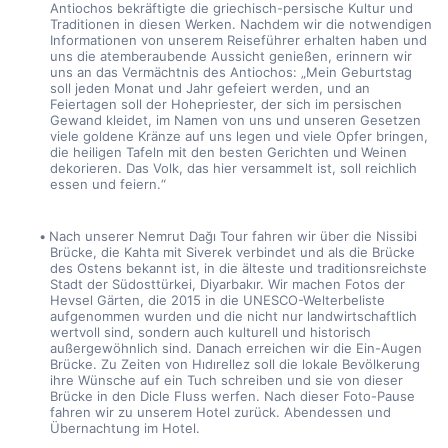
Antiochos bekräftigte die griechisch-persische Kultur und 
Traditionen in diesen Werken. Nachdem wir die notwendigen 
Informationen von unserem Reiseführer erhalten haben und 
uns die atemberaubende Aussicht genießen, erinnern wir 
uns an das Vermächtnis des Antiochos: „Mein Geburtstag 
soll jeden Monat und Jahr gefeiert werden, und an 
Feiertagen soll der Hohepriester, der sich im persischen 
Gewand kleidet, im Namen von uns und unseren Gesetzen 
viele goldene Kränze auf uns legen und viele Opfer bringen, 
die heiligen Tafeln mit den besten Gerichten und Weinen 
dekorieren. Das Volk, das hier versammelt ist, soll reichlich 
essen und feiern.“
Nach unserer Nemrut Dağı Tour fahren wir über die Nissibi 
Brücke, die Kahta mit Siverek verbindet und als die Brücke 
des Ostens bekannt ist, in die älteste und traditionsreichste 
Stadt der Südosttürkei, Diyarbakır. Wir machen Fotos der 
Hevsel Gärten, die 2015 in die UNESCO-Welterbeliste 
aufgenommen wurden und die nicht nur landwirtschaftlich 
wertvoll sind, sondern auch kulturell und historisch 
außergewöhnlich sind. Danach erreichen wir die Ein-Augen 
Brücke. Zu Zeiten von Hıdırellez soll die lokale Bevölkerung 
ihre Wünsche auf ein Tuch schreiben und sie von dieser 
Brücke in den Dicle Fluss werfen. Nach dieser Foto-Pause 
fahren wir zu unserem Hotel zurück. Abendessen und 
Übernachtung im Hotel.