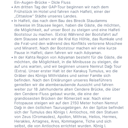
Ein-Augen-Brücke – Dicle Fluss
Am dritten Tag der GAP-Tour beginnen wir nach dem 
Frühstück im Hotel und fahren nach Halfeti, einer der 
„Cittaslow“ Städte unseres Landes.
In Halfeti, das nach dem Bau des Birecik Staudamms 
teilweise im Stausee liegen, haben die Gäste, die möchten, 
die Möglichkeit, auf unser Boot zu steigen und eine Halfeti 
Bootstour zu machen. (Extra) Während der Bootsfahrt auf 
dem Stausee sehen wir die Kral Kızı Höhle, das Rumkale und 
die Fırat-und den während des Konflikts verlorene Moschee 
und Minarett. Nach der Bootstour machen wir eine kurze 
Pause in Halfeti, dann fahren wir nach Adıyaman.
In der Kahta Region von Adıyaman besteht für die Gäste, die 
möchten, die Möglichkeit, in die Minibusse zu steigen, die 
auf uns warten, und wir beginnen unsere Nemrut Dağı Tour 
(Extra). Unser erster Halt ist der Karakuş Tumulus, wo die 
Gräber des Königs Mithridates und seiner Familie sich 
befinden. Nach den Erklärungen unseres Reiseführers 
genießen wir die atemberaubende Aussicht und fahren 
weiter zur 18 Jahrhunderte alten Cendere Brücke, die über 
den Cendere-Fluss gebaut wurde, die eine der 
grandiosesten Brücken der Römerzeit war. Nach einer 
Fotopause steigen wir auf den 2150 Meter hohen Nemrut 
Dağı in den östlichen Taurusgebirgen. An der Spitze befindet 
sich der Tumulus des Königs I. Antiochos, mit den Statuen 
von Zeus (Oromasdes), Apollon, Mithras, Helios, Hermes, 
Herakles, Artagnes, Ares, Kommagene, Tiche und sich 
selbst, die von Antiochos errichtet wurden. König I. 