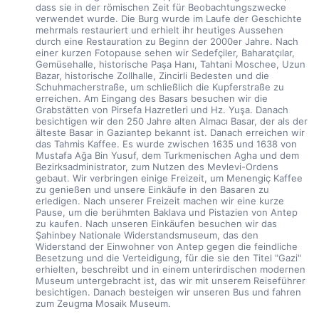
dass sie in der römischen Zeit für Beobachtungszwecke 
verwendet wurde. Die Burg wurde im Laufe der Geschichte 
mehrmals restauriert und erhielt ihr heutiges Aussehen 
durch eine Restauration zu Beginn der 2000er Jahre. Nach 
einer kurzen Fotopause sehen wir Sedefçiler, Baharatçılar, 
Gemüsehalle, historische Paşa Hanı, Tahtani Moschee, Uzun 
Bazar, historische Zollhalle, Zincirli Bedesten und die 
Schuhmacherstraße, um schließlich die Kupferstraße zu 
erreichen. Am Eingang des Basars besuchen wir die 
Grabstätten von Pirsefa Hazretleri und Hz. Yuşa. Danach 
besichtigen wir den 250 Jahre alten Almacı Basar, der als der 
älteste Basar in Gaziantep bekannt ist. Danach erreichen wir 
das Tahmis Kaffee. Es wurde zwischen 1635 und 1638 von 
Mustafa Ağa Bin Yusuf, dem Turkmenischen Agha und dem 
Bezirksadministrator, zum Nutzen des Mevlevi-Ordens 
gebaut. Wir verbringen einige Freizeit, um Menengiç Kaffee 
zu genießen und unsere Einkäufe in den Basaren zu 
erledigen. Nach unserer Freizeit machen wir eine kurze 
Pause, um die berühmten Baklava und Pistazien von Antep 
zu kaufen. Nach unseren Einkäufen besuchen wir das 
Şahinbey Nationale Widerstandsmuseum, das den 
Widerstand der Einwohner von Antep gegen die feindliche 
Besetzung und die Verteidigung, für die sie den Titel "Gazi" 
erhielten, beschreibt und in einem unterirdischen modernen 
Museum untergebracht ist, das wir mit unserem Reiseführer 
besichtigen. Danach besteigen wir unseren Bus und fahren 
zum Zeugma Mosaik Museum.