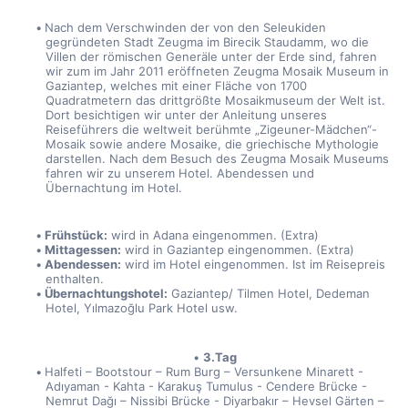
Nach dem Verschwinden der von den Seleukiden 
gegründeten Stadt Zeugma im Birecik Staudamm, wo die 
Villen der römischen Generäle unter der Erde sind, fahren 
wir zum im Jahr 2011 eröffneten Zeugma Mosaik Museum in 
Gaziantep, welches mit einer Fläche von 1700 
Quadratmetern das drittgrößte Mosaikmuseum der Welt ist. 
Dort besichtigen wir unter der Anleitung unseres 
Reiseführers die weltweit berühmte „Zigeuner-Mädchen“-
Mosaik sowie andere Mosaike, die griechische Mythologie 
darstellen. Nach dem Besuch des Zeugma Mosaik Museums 
fahren wir zu unserem Hotel. Abendessen und 
Übernachtung im Hotel.
Frühstück:
 wird in Adana eingenommen. (Extra)
Mittagessen:
 wird in Gaziantep eingenommen. (Extra)
Abendessen:
 wird im Hotel eingenommen. Ist im Reisepreis 
enthalten.
Übernachtungshotel:
 Gaziantep/ Tilmen Hotel, Dedeman 
Hotel, Yılmazoğlu Park Hotel usw.
3.Tag
Halfeti – Bootstour – Rum Burg – Versunkene Minarett - 
Adıyaman - Kahta - Karakuş Tumulus - Cendere Brücke - 
Nemrut Dağı – Nissibi Brücke - Diyarbakır – Hevsel Gärten – 