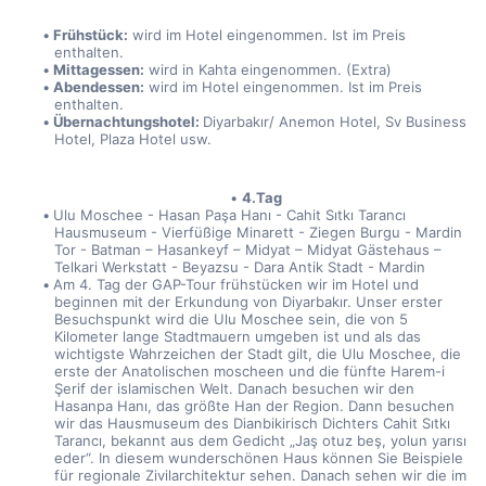
Frühstück:
 wird im Hotel eingenommen. Ist im Preis 
enthalten.
Mittagessen:
 wird in Kahta eingenommen. (Extra)
Abendessen:
 wird im Hotel eingenommen. Ist im Preis 
enthalten.
Übernachtungshotel: 
Diyarbakır/ Anemon Hotel, Sv Business 
Hotel, Plaza Hotel usw.
4.Tag
Ulu Moschee - Hasan Paşa Hanı - Cahit Sıtkı Tarancı 
Hausmuseum - Vierfüßige Minarett - Ziegen Burgu - Mardin 
Tor - Batman – Hasankeyf – Midyat – Midyat Gästehaus – 
Telkari Werkstatt - Beyazsu - Dara Antik Stadt - Mardin
Am 4. Tag der GAP-Tour frühstücken wir im Hotel und 
beginnen mit der Erkundung von Diyarbakır. Unser erster 
Besuchspunkt wird die Ulu Moschee sein, die von 5 
Kilometer lange Stadtmauern umgeben ist und als das 
wichtigste Wahrzeichen der Stadt gilt, die Ulu Moschee, die 
erste der Anatolischen moscheen und die fünfte Harem-i 
Şerif der islamischen Welt. Danach besuchen wir den 
Hasanpa Hanı, das größte Han der Region. Dann besuchen 
wir das Hausmuseum des Dianbikirisch Dichters Cahit Sıtkı 
Tarancı, bekannt aus dem Gedicht „Jaş otuz beş, yolun yarısı 
eder“. In diesem wunderschönen Haus können Sie Beispiele 
für regionale Zivilarchitektur sehen. Danach sehen wir die im 