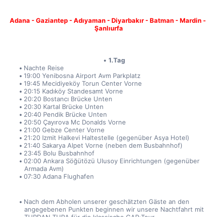
Adana - Gaziantep - Adıyaman - Diyarbakır - Batman - Mardin - 
Şanlıurfa
1.Tag
Nachte Reise
19:00 Yenibosna Airport Avm Parkplatz
19:45 Mecidiyeköy Torun Center Vorne
20:15 Kadıköy Standesamt Vorne
20:20 Bostancı Brücke Unten
20:30 Kartal Brücke Unten
20:40 Pendik Brücke Unten
20:50 Çayırova Mc Donalds Vorne
21:00 Gebze Center Vorne
21:20 Izmit Halkevi Haltestelle (gegenüber Asya Hotel)
21:40 Sakarya Alpet Vorne (neben dem Busbahnhof)
23:45 Bolu Busbahnhof
02:00 Ankara Söğütözü Ulusoy Einrichtungen (gegenüber 
Armada Avm)
07:30 Adana Flughafen
Nach dem Abholen unserer geschätzten Gäste an den 
angegebenen Punkten beginnen wir unsere Nachtfahrt mit 