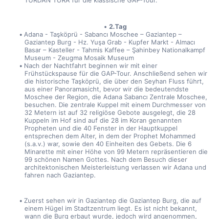
TURDAN TURA für die klassische GAP-Tour.
2.Tag
Adana - Taşköprü - Sabancı Moschee – Gaziantep – 
Gaziantep Burg - Hz. Yuşa Grab - Kupfer Markt - Almacı 
Basar – Kasteller - Tahmis Kaffee – Şahinbey Nationalkampf 
Museum - Zeugma Mosaik Museum
Nach der Nachtfahrt beginnen wir mit einer 
Frühstückspause für die GAP-Tour. Anschließend sehen wir 
die historische Taşköprü, die über den Seyhan Fluss führt, 
aus einer Panoramasicht, bevor wir die bedeutendste 
Moschee der Region, die Adana Sabancı Zentrale Moschee, 
besuchen. Die zentrale Kuppel mit einem Durchmesser von 
32 Metern ist auf 32 religiöse Gebote ausgelegt, die 28 
Kuppeln im Hof sind auf die 28 im Koran genannten 
Propheten und die 40 Fenster in der Hauptkuppel 
entsprechen dem Alter, in dem der Prophet Mohammed 
(s.a.v.) war, sowie den 40 Einheiten des Gebets. Die 6 
Minarette mit einer Höhe von 99 Metern repräsentieren die 
99 schönen Namen Gottes. Nach dem Besuch dieser 
architektonischen Meisterleistung verlassen wir Adana und 
fahren nach Gaziantep.
Zuerst sehen wir in Gaziantep die Gaziantep Burg, die auf 
einem Hügel im Stadtzentrum liegt. Es ist nicht bekannt, 
wann die Burg erbaut wurde, jedoch wird angenommen, 