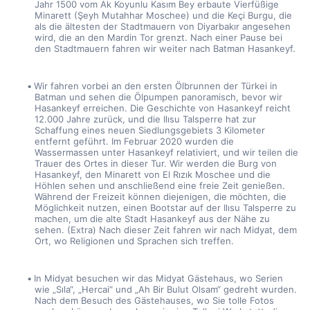
Jahr 1500 vom Ak Koyunlu Kasım Bey erbaute Vierfüßige 
Minarett (Şeyh Mutahhar Moschee) und die Keçi Burgu, die 
als die ältesten der Stadtmauern von Diyarbakır angesehen 
wird, die an den Mardin Tor grenzt. Nach einer Pause bei 
den Stadtmauern fahren wir weiter nach Batman Hasankeyf.
Wir fahren vorbei an den ersten Ölbrunnen der Türkei in 
Batman und sehen die Ölpumpen panoramisch, bevor wir 
Hasankeyf erreichen. Die Geschichte von Hasankeyf reicht 
12.000 Jahre zurück, und die Ilısu Talsperre hat zur 
Schaffung eines neuen Siedlungsgebiets 3 Kilometer 
entfernt geführt. Im Februar 2020 wurden die 
Wassermassen unter Hasankeyf relativiert, und wir teilen die 
Trauer des Ortes in dieser Tur. Wir werden die Burg von 
Hasankeyf, den Minarett von El Rızık Moschee und die 
Höhlen sehen und anschließend eine freie Zeit genießen. 
Während der Freizeit können diejenigen, die möchten, die 
Möglichkeit nutzen, einen Bootstar auf der Ilısu Talsperre zu 
machen, um die alte Stadt Hasankeyf aus der Nähe zu 
sehen. (Extra) Nach dieser Zeit fahren wir nach Midyat, dem 
Ort, wo Religionen und Sprachen sich treffen.
In Midyat besuchen wir das Midyat Gästehaus, wo Serien 
wie „Sıla“, „Hercai“ und „Ah Bir Bulut Olsam“ gedreht wurden. 
Nach dem Besuch des Gästehauses, wo Sie tolle Fotos 