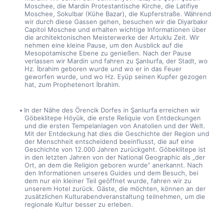
Moschee, die Mardin Protestantische Kirche, die Latifiye 
Moschee, Sokulbar (Kühe Bazar), die Kupferstraße. Während 
wir durch diese Gassen gehen, besuchen wir die Diyarbakır 
Capitol Moschee und erhalten wichtige Informationen über 
die architektonischen Meisterwerke der Artuklu Zeit. Wir 
nehmen eine kleine Pause, um den Ausblick auf die 
Mesopotamische Ebene zu genießen. Nach der Pause 
verlassen wir Mardin und fahren zu Şanlıurfa, der Stadt, wo 
Hz. İbrahim geboren wurde und wo er in das Feuer 
geworfen wurde, und wo Hz. Eyüp seinen Kupfer gezogen 
hat, zum Prophetenort İbrahim.
In der Nähe des Örencik Dorfes in Şanlıurfa erreichen wir 
Göbeklitepe Höyük, die erste Reliquie von Entdeckungen 
und die ersten Tempelanlagen von Anatolien und der Welt. 
Mit der Entdeckung hat dies die Geschichte der Region und 
der Menschheit entscheidend beeinflusst, die auf eine 
Geschichte von 12.000 Jahren zurückgeht. Göbeklitepe ist 
in den letzten Jahren von der National Geographic als „der 
Ort, an dem die Religion geboren wurde“ anerkannt. Nach 
den Informationen unseres Guides und dem Besuch, bei 
dem nur ein kleiner Teil geöffnet wurde, fahren wir zu 
unserem Hotel zurück. Gäste, die möchten, können an der 
zusätzlichen Kulturabendveranstaltung teilnehmen, um die 
regionale Kultur besser zu erleben.