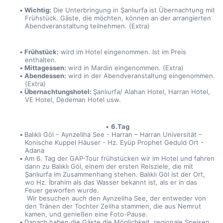
Wichtig:
 Die Unterbringung in Şanlıurfa ist Übernachtung mit 
Frühstück. Gäste, die möchten, können an der arrangierten 
Abendveranstaltung teilnehmen. (Extra)
Frühstück:
 wird im Hotel eingenommen. Ist im Preis 
enthalten.
Mittagessen:
 wird in Mardin eingenommen. (Extra)
Abendessen:
 wird in der Abendveranstaltung eingenommen. 
(Extra)
Übernachtungshotel: 
Şanlıurfa/ Alahan Hotel, Harran Hotel, 
VE Hotel, Dedeman Hotel usw.
6.Tag
Balıklı Göl – Aynzeliha See - Harran – Harran Universität – 
Konische Kuppel Häuser - Hz. Eyüp Prophet Geduld Ort - 
Adana
Am 6. Tag der GAP-Tour frühstücken wir im Hotel und fahren 
dann zu Balıklı Göl, einem der ersten Reisziele, die mit 
Şanlıurfa im Zusammenhang stehen. Balıklı Göl ist der Ort, 
wo Hz. İbrahim als das Wasser bekannt ist, als er in das 
Feuer geworfen wurde.
 Wir besuchen auch den Aynzeliha See, der entweder von 
den Tränen der Tochter Zeliha stammen, die aus Nemrut 
kamen, und genießen eine Foto-Pause.
Danach haben die Gäste die Möglichkeit, regionale Speisen 