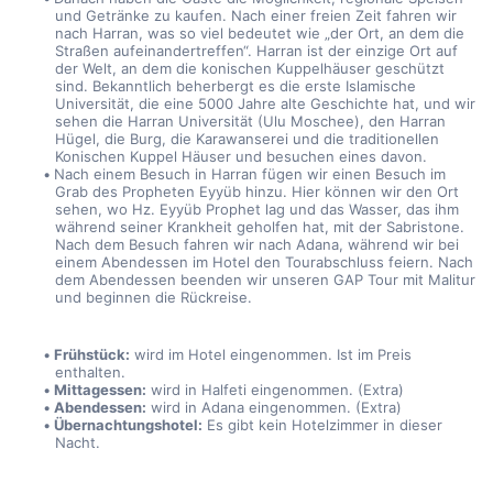
und Getränke zu kaufen. Nach einer freien Zeit fahren wir 
nach Harran, was so viel bedeutet wie „der Ort, an dem die 
Straßen aufeinandertreffen“. Harran ist der einzige Ort auf 
der Welt, an dem die konischen Kuppelhäuser geschützt 
sind. Bekanntlich beherbergt es die erste Islamische 
Universität, die eine 5000 Jahre alte Geschichte hat, und wir 
sehen die Harran Universität (Ulu Moschee), den Harran 
Hügel, die Burg, die Karawanserei und die traditionellen 
Konischen Kuppel Häuser und besuchen eines davon.
Nach einem Besuch in Harran fügen wir einen Besuch im 
Grab des Propheten Eyyüb hinzu. Hier können wir den Ort 
sehen, wo Hz. Eyyüb Prophet lag und das Wasser, das ihm 
während seiner Krankheit geholfen hat, mit der Sabristone. 
Nach dem Besuch fahren wir nach Adana, während wir bei 
einem Abendessen im Hotel den Tourabschluss feiern. Nach 
dem Abendessen beenden wir unseren GAP Tour mit Malitur 
und beginnen die Rückreise.
Frühstück:
 wird im Hotel eingenommen. Ist im Preis 
enthalten.
Mittagessen:
 wird in Halfeti eingenommen. (Extra)
Abendessen:
 wird in Adana eingenommen. (Extra)
Übernachtungshotel:
 Es gibt kein Hotelzimmer in dieser 
Nacht.