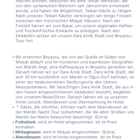
machen können, besuchen wir eine Telkari Werkstatt, die 
von den syrianischen Meistern seit Jahrzenten entwickelt 
wurde, und haben die Möglichkeit, Telkari-Käufe zu tätigen. 
Nach unseren Telkari-Käufen verbringen wir einige Freizeit 
zwischen den historischen Midyat Häusern. Nach der 
Freizeit fahren wir zum Basar, um unsere regionalen Kaffee- 
und Trockenfrüchte-Einkäufe zu erledigen. Nach den 
Einkäufen setzen wir unsere Dara Antik Stadt und Beyazsu-
Tour fort.
Wir erreichen Beyazsu, die von der Quelle im Süden von 
Midyat abläuft und im trockenen und baumlosen Geografien 
von Mardin liegt, eine Kaffeepause in Beyazsu genießen wir. 
Danach fahren wir zur Dara Antik Stadt. Dara Antik Stadt, die 
sich 30 km nordöstlich von Mardin in Oğuz-Dorf befindet, ist 
einer der bedeutendsten Siedlungsorte des oberen 
Mesopotamiens. Wir besichtigen Dara Antik Stadt, die aus in 
den Felsen eingeschnittenen Gebäuden besteht, begleitet 
von unserem Reiseführer. Danach fahren wir zu unserem 
Hotel zurück. Abendessen und Übernachtung im Hotel.
 * Gäste, die möchten, können nach dem Abendessen an 
der Mardin Nacht Tour teilnehmen, die die alten Straßen von 
Mardin bei Nacht beleuchtet besichtigt. (Extra)
Frühstück:
 wird im Hotel eingenommen. Ist im Preis 
enthalten.
Mittagessen:
 wird in Midyat eingenommen. (Extra)
Abendessen:
 wird im Hotel eingenommen. Ist im Preis 