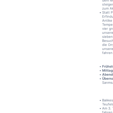
dem Mi
steige
zum Ak
Statt 
Erfind
Antike
Tempel
vier g
unserem
sieben
Besuch
die On
unsere
fahren
Frühst
Mittag
Abend
Überna
Sarıms
Balıkes
Teufel
Am 3. 
fahren