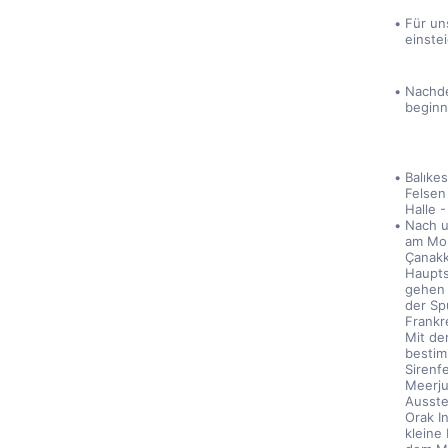
Für un
einstei
Nachde
beginn
Balıke
Felsen 
Halle -
Nach u
am Mor
Çanakk
Haupts
gehen 
der Sp
Frankr
Mit de
bestim
Sirenf
Meerju
Ausste
Orak In
kleine