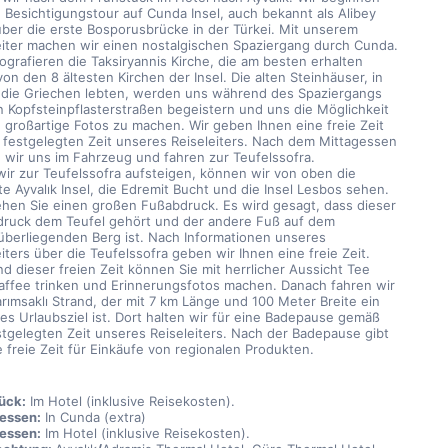
 Besichtigungstour auf Cunda Insel, auch bekannt als Alibey 
 über die erste Bosporusbrücke in der Türkei. Mit unserem 
eiter machen wir einen nostalgischen Spaziergang durch Cunda. 
ografieren die Taksiryannis Kirche, die am besten erhalten 
von den 8 ältesten Kirchen der Insel. Die alten Steinhäuser, in 
die Griechen lebten, werden uns während des Spaziergangs 
n Kopfsteinpflasterstraßen begeistern und uns die Möglichkeit 
 großartige Fotos zu machen. Wir geben Ihnen eine freie Zeit 
r festgelegten Zeit unseres Reiseleiters. Nach dem Mittagessen 
n wir uns im Fahrzeug und fahren zur Teufelssofra.
ir zur Teufelssofra aufsteigen, können wir von oben die 
e Ayvalık Insel, die Edremit Bucht und die Insel Lesbos sehen. 
ehen Sie einen großen Fußabdruck. Es wird gesagt, dass dieser 
ruck dem Teufel gehört und der andere Fuß auf dem 
berliegenden Berg ist. Nach Informationen unseres 
iters über die Teufelssofra geben wir Ihnen eine freie Zeit. 
d dieser freien Zeit können Sie mit herrlicher Aussicht Tee 
affee trinken und Erinnerungsfotos machen. Danach fahren wir 
rımsaklı Strand, der mit 7 km Länge und 100 Meter Breite ein 
tes Urlaubsziel ist. Dort halten wir für eine Badepause gemäß 
stgelegten Zeit unseres Reiseleiters. Nach der Badepause gibt 
e freie Zeit für Einkäufe von regionalen Produkten.
ück:
 Im Hotel (inklusive Reisekosten).
essen:
 In Cunda (extra)
essen:
 Im Hotel (inklusive Reisekosten).