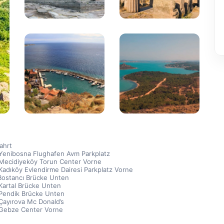
ahrt
Yenibosna Flughafen Avm Parkplatz
Mecidiyeköy Torun Center Vorne
Kadıköy Evlendirme Dairesi Parkplatz Vorne
Bostancı Brücke Unten
Kartal Brücke Unten
Pendik Brücke Unten
Çayırova Mc Donald’s
Gebze Center Vorne