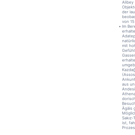
Alibey
Objekt
der la
beobac
von 15
Im Ber
erhalt
Adatep
natürl
mit ho
Gefühl
Gassen
erhalt
umgebe
Kazdağ
(Assos
Ankunf
aus un
Andesi
Athena
dorisc
Besuch
Ägäis 
Möglic
Sakız-
ist, f
Prozes