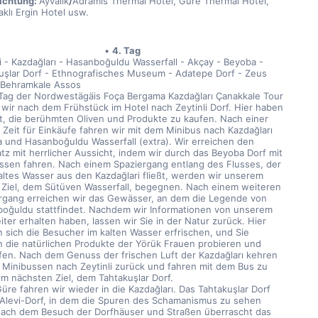
chtung: 
Ayvalık
/
Adramis Thermal Hotel, Güre Thermal Hotel, 
aklı Ergin Hotel usw.
4. Tag
li - Kazdağları - Hasanboğuldu Wasserfall - Akçay - Beyoba - 
uşlar Dorf - Ethnografisches Museum - Adatepe Dorf - Zeus 
- Behramkale Assos
Tag der Nordwestägäis Foça Bergama Kazdağları Çanakkale Tour 
 wir nach dem Frühstück im Hotel nach Zeytinli Dorf. Hier haben 
it, die berühmten Oliven und Produkte zu kaufen. Nach einer 
 Zeit für Einkäufe fahren wir mit dem Minibus nach Kazdağları 
 und Hasanboğuldu Wasserfall (extra). Wir erreichen den 
atz mit herrlicher Aussicht, indem wir durch das Beyoba Dorf mit 
ssen fahren. Nach einem Spaziergang entlang des Flusses, der 
kaltes Wasser aus den Kazdağlari fließt, werden wir unserem 
 Ziel, dem Sütüven Wasserfall, begegnen. Nach einem weiteren 
rgang erreichen wir das Gewässer, an dem die Legende von 
oğuldu stattfindet. Nachdem wir Informationen von unserem 
iter erhalten haben, lassen wir Sie in der Natur zurück. Hier 
 sich die Besucher im kalten Wasser erfrischen, und Sie 
 die natürlichen Produkte der Yörük Frauen probieren und 
fen. Nach dem Genuss der frischen Luft der Kazdağları kehren 
t Minibussen nach Zeytinli zurück und fahren mit dem Bus zu 
m nächsten Ziel, dem Tahtakuşlar Dorf.
üre fahren wir wieder in die Kazdağları. Das Tahtakuşlar Dorf 
n Alevi-Dorf, in dem die Spuren des Schamanismus zu sehen 
Nach dem Besuch der Dorfhäuser und Straßen überrascht das 