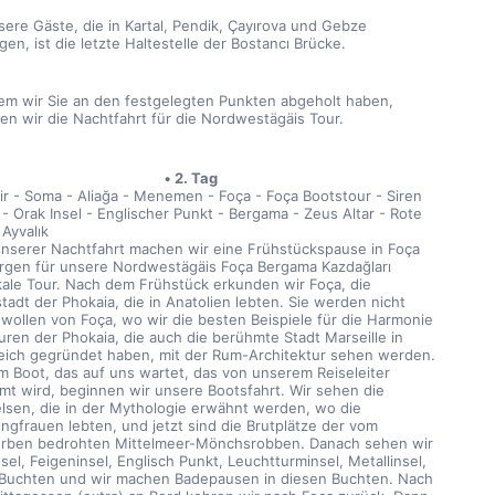
sere Gäste, die in Kartal, Pendik, Çayırova und Gebze 
gen, ist die letzte Haltestelle der Bostancı Brücke.
m wir Sie an den festgelegten Punkten abgeholt haben, 
en wir die Nachtfahrt für die Nordwestägäis Tour.
2. Tag
sir - Soma - Aliağa - Menemen - Foça - Foça Bootstour - Siren 
- Orak Insel - Englischer Punkt - Bergama - Zeus Altar - Rote 
 Ayvalık
nserer Nachtfahrt machen wir eine Frühstückspause in Foça 
gen für unsere Nordwestägäis Foça Bergama Kazdağları 
ale Tour. Nach dem Frühstück erkunden wir Foça, die 
tadt der Phokaia, die in Anatolien lebten. Sie werden nicht 
wollen von Foça, wo wir die besten Beispiele für die Harmonie 
uren der Phokaia, die auch die berühmte Stadt Marseille in 
eich gegründet haben, mit der Rum-Architektur sehen werden. 
m Boot, das auf uns wartet, das von unserem Reiseleiter 
mt wird, beginnen wir unsere Bootsfahrt. Wir sehen die 
elsen, die in der Mythologie erwähnt werden, wo die 
ngfrauen lebten, und jetzt sind die Brutplätze der vom 
rben bedrohten Mittelmeer-Mönchsrobben. Danach sehen wir 
sel, Feigeninsel, Englisch Punkt, Leuchtturminsel, Metallinsel, 
 Buchten und wir machen Badepausen in diesen Buchten. Nach 