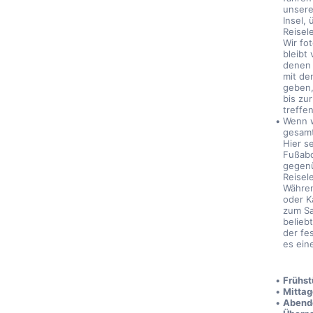
unsere
Insel,
Reisel
Wir fot
bleibt 
denen 
mit de
geben,
bis zu
treffe
Wenn w
gesamt
Hier s
Fußabd
gegenü
Reisele
Währen
oder K
zum Sa
belieb
der fe
es ein
Frühst
Mittag
Abend