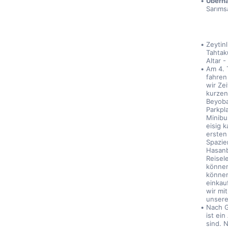
Überna
Sarıms
Zeytin
Tahtak
Altar 
Am 4. 
fahren
wir Ze
kurzen
Beyoba
Parkpl
Minibu
eisig 
ersten
Spazie
Hasanb
Reisele
können
können
einkau
wir mi
unsere
Nach G
ist ei
sind. 