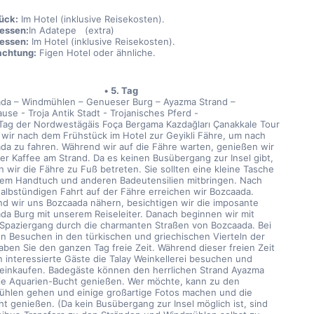
ück:
 Im Hotel (inklusive Reisekosten).
essen:
In Adatepe   (extra)
essen:
 Im Hotel (inklusive Reisekosten).
achtung:
 Figen Hotel oder ähnliche.
5. Tag
da – Windmühlen – Genueser Burg – Ayazma Strand – 
use - Troja Antik Stadt - Trojanisches Pferd -
Tag der Nordwestägäis Foça Bergama Kazdağları Çanakkale Tour 
 wir nach dem Frühstück im Hotel zur Geyikli Fähre, um nach 
da zu fahren. Während wir auf die Fähre warten, genießen wir 
er Kaffee am Strand. Da es keinen Busübergang zur Insel gibt, 
 wir die Fähre zu Fuß betreten. Sie sollten eine kleine Tasche 
nem Handtuch und anderen Badeutensilien mitbringen. Nach 
halbstündigen Fahrt auf der Fähre erreichen wir Bozcaada. 
d wir uns Bozcaada nähern, besichtigen wir die imposante 
da Burg mit unserem Reiseleiter. Danach beginnen wir mit 
Spaziergang durch die charmanten Straßen von Bozcaada. Bei 
n Besuchen in den türkischen und griechischen Vierteln der 
haben Sie den ganzen Tag freie Zeit. Während dieser freien Zeit 
 interessierte Gäste die Talay Weinkellerei besuchen und 
einkaufen. Badegäste können den herrlichen Strand Ayazma 
ie Aquarien-Bucht genießen. Wer möchte, kann zu den 
hlen gehen und einige großartige Fotos machen und die 
ht genießen. (Da kein Busübergang zur Insel möglich ist, sind 