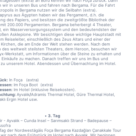
ttagessen (extra) an Bord kehren wir nach Foça zurück. Dann 
n wir in unseren Bus und fahren nach Bergama. Für die Fahrt 
ropolis in Bergama nutzen wir die Seilbahn (extra).
Papyrus aus Ägypten haben wir das Pergament, d.h. die 
ung des Papiers, und besitzen die zweitgrößte Bibliothek der 
 mit 200.000 Pergamenten. Bergama beherbergt 4 Theater, 
, ein Wasserversorgungssystem und den bedeutendsten der 
roßen Asklepione. Wir besichtigen diese wichtige Hauptstadt mit 
 Reiseleiter, einschließlich des Zeus Altars und einer der 
 Kirchen, die am Ende der Welt stehen werden. Nach dem 
 des weltweit steilsten Theaters, dem Heroon, besuchen wir 
yx-Werkstatt, um Informationen über die Steine zu erhalten und 
 Einkäufe zu machen. Danach treffen wir uns im Bus und 
 zu unserem Hotel. Abendessen und Übernachtung im Hotel.
ück:
 In Foça   (extra)
essen:
 Im Foça Boot  (extra)
essen:
 Im Hotel (inklusive Reisekosten).
chtung: 
Ayvalık
/
Adramis Thermal Hotel, Güre Thermal Hotel, 
aklı Ergin Hotel usw.
3. Tag
ir - Ayvalık – Cunda Insel – Sarımsaklı Strand – Badepause – 
ssofra
Tag der Nordwestägäis Foça Bergama Kazdağları Çanakkale Tour 
 wir nach dem Frühstück im Hotel nach Ayvalık. Wir beginnen 