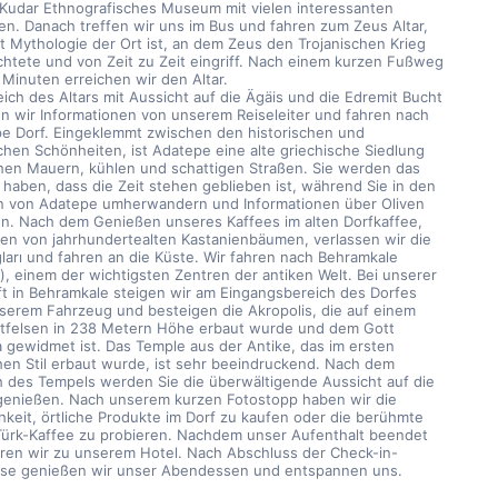
 Kudar Ethnografisches Museum mit vielen interessanten 
en. Danach treffen wir uns im Bus und fahren zum Zeus Altar, 
ut Mythologie der Ort ist, an dem Zeus den Trojanischen Krieg 
htete und von Zeit zu Zeit eingriff. Nach einem kurzen Fußweg 
 Minuten erreichen wir den Altar.
eich des Altars mit Aussicht auf die Ägäis und die Edremit Bucht 
en wir Informationen von unserem Reiseleiter und fahren nach 
e Dorf. Eingeklemmt zwischen den historischen und 
ichen Schönheiten, ist Adatepe eine alte griechische Siedlung 
hen Mauern, kühlen und schattigen Straßen. Sie werden das 
 haben, dass die Zeit stehen geblieben ist, während Sie in den 
 von Adatepe umherwandern und Informationen über Oliven 
en. Nach dem Genießen unseres Kaffees im alten Dorfkaffee, 
n von jahrhundertealten Kastanienbäumen, verlassen wir die 
ları und fahren an die Küste. Wir fahren nach Behramkale 
), einem der wichtigsten Zentren der antiken Welt. Bei unserer 
t in Behramkale steigen wir am Eingangsbereich des Dorfes 
serem Fahrzeug und besteigen die Akropolis, die auf einem 
tfelsen in 238 Metern Höhe erbaut wurde und dem Gott 
 gewidmet ist. Das Temple aus der Antike, das im ersten 
hen Stil erbaut wurde, ist sehr beeindruckend. Nach dem 
 des Tempels werden Sie die überwältigende Aussicht auf die 
genießen. Nach unserem kurzen Fotostopp haben wir die 
hkeit, örtliche Produkte im Dorf zu kaufen oder die berühmte 
Türk-Kaffee zu probieren. Nachdem unser Aufenthalt beendet 
ahren wir zu unserem Hotel. Nach Abschluss der Check-in-
se genießen wir unser Abendessen und entspannen uns.