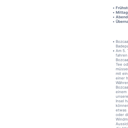
Frühst
Mittag
Abend
Übern
Bozcaa
Badepa
Am 5. 
fahren
Bozcaa
Tee od
müssen
mit ei
einer 
Währen
Bozcaa
einem 
unsere
Insel 
können
etwas 
oder d
Windmü
Aussic