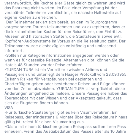
verantwortlich, die Rechte aller Gäste gleich zu wahren und wird
das Fahrzeug nicht warten. Im Falle einer Verspätung ist der
verspätete Teilnehmer verpflichtet, die nächste Haltestelle auf
eigene Kosten zu erreichen.
-Der Teilnehmer erklärt sich bereit, an den im Tourprogramm
vorgesehenen Touren teilzunehmen und zu akzeptieren, dass er
die lokal anfallenden Kosten für den Reiseführer, den Eintritt zu
Museen und historischen Stätten, die Stadtsteuern sowie evtl.
Kopfhörer-Audiosysteme im Voraus an die Reiseleitung zahlt. Der
Teilnehmer wurde diesbezüglich vollständig und umfassend
informiert.
-Sollten nur Kategorieinformationen angegeben werden oder
wenn es für dasselbe Reiseziel Alternativen gibt, können Sie die
Hotels 48 Stunden vor der Reise erfahren.
-TURDAN TURA ist ein Vermittler zwischen Airlines und
Passagieren und unterliegt dem Haager Protokoll vom 28.09.1955.
Es kann Risiken für Verspätungen bei geplanten und
Charterflügen geben oder bestehende Reisen und Flüge können
von den Zeiten abweichen. YURDAN TURA ist verpflichtet, diese
Änderungen umgehend zu melden. Unsere Passagiere haben das
Tourangebot mit dem Wissen und der Akzeptanz gekauft, dass
sich die Flugdaten ändern können.
VISA
-Für türkische Staatsbürger gibt es kein Visumverfahren. Ein
Reisepass, der mindestens 6 Monate über das Reisedatum hinaus
gültig ist, reicht für einen Visumantrag aus.
-Gäste mit einem türkischen grünen Reisepass sollten ihren Pass
erneuern, wenn das Ausgabedatum des Passes älter als 10 Jahre