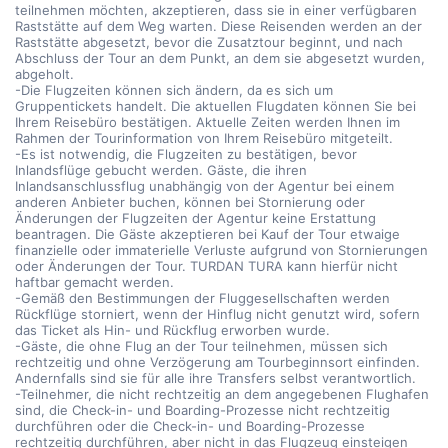
teilnehmen möchten, akzeptieren, dass sie in einer verfügbaren
Raststätte auf dem Weg warten. Diese Reisenden werden an der
Raststätte abgesetzt, bevor die Zusatztour beginnt, und nach
Abschluss der Tour an dem Punkt, an dem sie abgesetzt wurden,
abgeholt.
-Die Flugzeiten können sich ändern, da es sich um
Gruppentickets handelt. Die aktuellen Flugdaten können Sie bei
Ihrem Reisebüro bestätigen. Aktuelle Zeiten werden Ihnen im
Rahmen der Tourinformation von Ihrem Reisebüro mitgeteilt.
-Es ist notwendig, die Flugzeiten zu bestätigen, bevor
Inlandsflüge gebucht werden. Gäste, die ihren
Inlandsanschlussflug unabhängig von der Agentur bei einem
anderen Anbieter buchen, können bei Stornierung oder
Änderungen der Flugzeiten der Agentur keine Erstattung
beantragen. Die Gäste akzeptieren bei Kauf der Tour etwaige
finanzielle oder immaterielle Verluste aufgrund von Stornierungen
oder Änderungen der Tour. TURDAN TURA kann hierfür nicht
haftbar gemacht werden.
-Gemäß den Bestimmungen der Fluggesellschaften werden
Rückflüge storniert, wenn der Hinflug nicht genutzt wird, sofern
das Ticket als Hin- und Rückflug erworben wurde.
-Gäste, die ohne Flug an der Tour teilnehmen, müssen sich
rechtzeitig und ohne Verzögerung am Tourbeginnsort einfinden.
Andernfalls sind sie für alle ihre Transfers selbst verantwortlich.
-Teilnehmer, die nicht rechtzeitig an dem angegebenen Flughafen
sind, die Check-in- und Boarding-Prozesse nicht rechtzeitig
durchführen oder die Check-in- und Boarding-Prozesse
rechtzeitig durchführen, aber nicht in das Flugzeug einsteigen