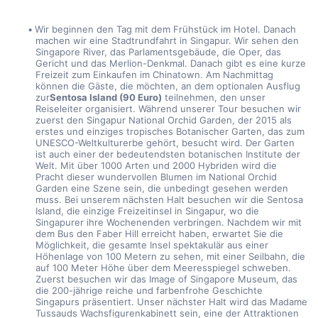
Wir beginnen den Tag mit dem Frühstück im Hotel. Danach 
machen wir eine Stadtrundfahrt in Singapur. Wir sehen den 
Singapore River, das Parlamentsgebäude, die Oper, das 
Gericht und das Merlion-Denkmal. Danach gibt es eine kurze 
Freizeit zum Einkaufen im Chinatown. Am Nachmittag 
können die Gäste, die möchten, an dem optionalen Ausflug 
zur
Sentosa Island (90 Euro)
 teilnehmen, den unser 
Reiseleiter organisiert. Während unserer Tour besuchen wir 
zuerst den Singapur National Orchid Garden, der 2015 als 
erstes und einziges tropisches Botanischer Garten, das zum 
UNESCO-Weltkulturerbe gehört, besucht wird. Der Garten 
ist auch einer der bedeutendsten botanischen Institute der 
Welt. Mit über 1000 Arten und 2000 Hybriden wird die 
Pracht dieser wundervollen Blumen im National Orchid 
Garden eine Szene sein, die unbedingt gesehen werden 
muss. Bei unserem nächsten Halt besuchen wir die Sentosa 
Island, die einzige Freizeitinsel in Singapur, wo die 
Singapurer ihre Wochenenden verbringen. Nachdem wir mit 
dem Bus den Faber Hill erreicht haben, erwartet Sie die 
Möglichkeit, die gesamte Insel spektakulär aus einer 
Höhenlage von 100 Metern zu sehen, mit einer Seilbahn, die 
auf 100 Meter Höhe über dem Meeresspiegel schweben. 
Zuerst besuchen wir das Image of Singapore Museum, das 
die 200-jährige reiche und farbenfrohe Geschichte 
Singapurs präsentiert. Unser nächster Halt wird das Madame 
Tussauds Wachsfigurenkabinett sein, eine der Attraktionen 