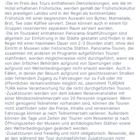
-Die im Preis des Tours enthaltenen Dienstleistungen, wie die im
Hotel erhaltenen Frühstücke, werden gemäß der Frühstückskultur
des jeweiligen Landes und in der Regel als kontinentales
Frühstück mit einer begrenzten Auswahl von Butter, Marmelade,
Brot, Tee oder Kaffee serviert. Diese können auch in einem für
Gruppen reservierten separaten Raum serviert werden.
-Die im Tourpaket enthaltenen Panorama-Stadtführungen sind
allgemein zur Einführung in die Städte gestaltet und finden in der
Regel mit einer maximalen Dauer von 2-3 Stunden statt, ohne den
Eintritt in Museen oder historische Stätten. Panorama-Touren, die
zusammen mit anderen im Programm aufgeführten Touren
stattfinden, werden möglicherweise nicht durchgeführt, wenn sie
von den örtlichen Behörden aufgrund von Sperrungen oder
aufgrund von Wetterbedingungen nicht erlaubt werden. Auch in
Fällen, in denen der Besuch aufgrund von geschlossenen Straßen
oder fehlendem Zugang zu Fahrzeugen nur zu Fuß oder mit
öffentlichen Verkehrsmitteln möglich ist, übernimmt TURDAN
TURA keine Verantwortung für die nicht durchgeführten Touren.
-Zusatztouren werden von dem lokalen Reiseveranstalter mit
einer Mindestteilnehmerzahl von 20 Personen organisiert. Wenn
nicht genügend Teilnehmer vorhanden sind, können die Touren
nicht stattfinden oder die Preise, Inhalte und verwendeten
Fahrzeuge können je nach Teilnehmerzahl variieren. Außerdem
können die Tage und Zeiten der Touren vom Reiseleiter je nach
Öffnungszeiten der Museen und archäologischen Stätten sowie
den Wetterbedingungen geändert werden.
-Zusatztouren sind freiwillig und nicht obligatorisch. Reisende, die
an den während der Tour durchgeführten Zusatztouren nicht