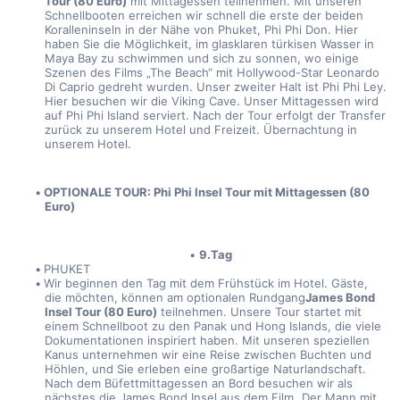
Tour (80 Euro)
 mit Mittagessen teilnehmen. Mit unseren 
Schnellbooten erreichen wir schnell die erste der beiden 
Koralleninseln in der Nähe von Phuket, Phi Phi Don. Hier 
haben Sie die Möglichkeit, im glasklaren türkisen Wasser in 
Maya Bay zu schwimmen und sich zu sonnen, wo einige 
Szenen des Films „The Beach“ mit Hollywood-Star Leonardo 
Di Caprio gedreht wurden. Unser zweiter Halt ist Phi Phi Ley. 
Hier besuchen wir die Viking Cave. Unser Mittagessen wird 
auf Phi Phi Island serviert. Nach der Tour erfolgt der Transfer 
zurück zu unserem Hotel und Freizeit. Übernachtung in 
unserem Hotel.
OPTIONALE TOUR: Phi Phi Insel Tour mit Mittagessen (80 
Euro)
9.Tag
PHUKET
Wir beginnen den Tag mit dem Frühstück im Hotel. Gäste, 
die möchten, können am optionalen Rundgang
James Bond 
Insel Tour (80 Euro)
 teilnehmen. Unsere Tour startet mit 
einem Schnellboot zu den Panak und Hong Islands, die viele 
Dokumentationen inspiriert haben. Mit unseren speziellen 
Kanus unternehmen wir eine Reise zwischen Buchten und 
Höhlen, und Sie erleben eine großartige Naturlandschaft. 
Nach dem Büfettmittagessen an Bord besuchen wir als 
nächstes die James Bond Insel aus dem Film „Der Mann mit 