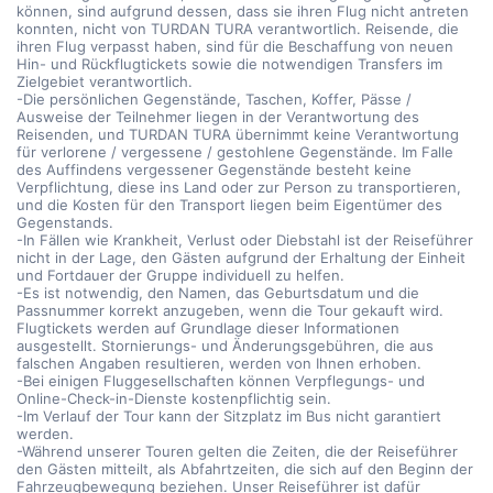
können, sind aufgrund dessen, dass sie ihren Flug nicht antreten
konnten, nicht von TURDAN TURA verantwortlich. Reisende, die
ihren Flug verpasst haben, sind für die Beschaffung von neuen
Hin- und Rückflugtickets sowie die notwendigen Transfers im
Zielgebiet verantwortlich.
-Die persönlichen Gegenstände, Taschen, Koffer, Pässe /
Ausweise der Teilnehmer liegen in der Verantwortung des
Reisenden, und TURDAN TURA übernimmt keine Verantwortung
für verlorene / vergessene / gestohlene Gegenstände. Im Falle
des Auffindens vergessener Gegenstände besteht keine
Verpflichtung, diese ins Land oder zur Person zu transportieren,
und die Kosten für den Transport liegen beim Eigentümer des
Gegenstands.
-In Fällen wie Krankheit, Verlust oder Diebstahl ist der Reiseführer
nicht in der Lage, den Gästen aufgrund der Erhaltung der Einheit
und Fortdauer der Gruppe individuell zu helfen.
-Es ist notwendig, den Namen, das Geburtsdatum und die
Passnummer korrekt anzugeben, wenn die Tour gekauft wird.
Flugtickets werden auf Grundlage dieser Informationen
ausgestellt. Stornierungs- und Änderungsgebühren, die aus
falschen Angaben resultieren, werden von Ihnen erhoben.
-Bei einigen Fluggesellschaften können Verpflegungs- und
Online-Check-in-Dienste kostenpflichtig sein.
-Im Verlauf der Tour kann der Sitzplatz im Bus nicht garantiert
werden.
-Während unserer Touren gelten die Zeiten, die der Reiseführer
den Gästen mitteilt, als Abfahrtzeiten, die sich auf den Beginn der
Fahrzeugbewegung beziehen. Unser Reiseführer ist dafür