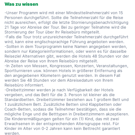
Was zu wissen
-Unser Programm wird mit einer Mindestteilnehmerzahl von 15
Personen durchgeführt. Sollte die Teilnehmerzahl für die Reise
nicht ausreichen, erfolgt die letzte Stornierungsbenachrichtigung
21 Tage vor Abreise der Tour. Bei zu geringer Teilnahme wird die
Stornierung der Tour über Ihr Reisebüro mitgeteilt.
-Falls die Tour trotz unzureichender Teilnehmerzahl durchgeführt
wird, kann eine englischsprachige Führung angeboten werden.
-Sollten in dem Tourprogramm keine Namen angegeben werden,
sondern nur Kategorieinformationen, oder wenn es für dasselbe
Reiseziel Alternativen gibt, werden die Hotels 48 Stunden vor der
Abreise der Reise von Ihrem Reisebüro mitgeteilt.
-In Zeiten von Messen, Kongressen, Konzerten, Veranstaltungen,
Sportturnieren usw. können Hotels in größerer Entfernung als
den angegebenen Kilometern genutzt werden. In diesem Fall
werden Sie 48 Stunden vor dem Abreisedatum von Ihrem
Reisebüro informiert.
-Dreibettzimmer werden je nach Verfügbarkeit der Hotels
vergeben, und das Bett für die 3. Person ist kleiner als die
Standardbetten. Dreibettzimmer bestehen aus 1 großem Bett und
1 zusätzlichem Bett. Zusätzliche Betten sind Klappbetten oder
Coach-Betten, sodass die Teilnehmer bestätigen, dass sie die
mögliche Enge und die Betttypen in Dreibettzimmern akzeptieren.
Die Kinderermäßigungen gelten für ein (1) Kind, das mit zwei
Erwachsenen in der entsprechenden Altersgruppe reist. Für
Kinder im Alter von 0-2 Jahren kann kein Bettrecht garantiert
werden.