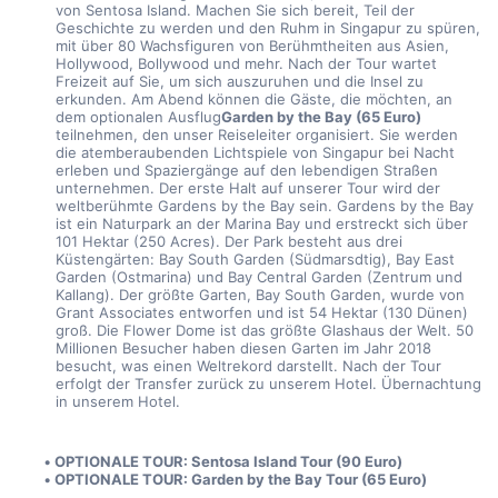
von Sentosa Island. Machen Sie sich bereit, Teil der 
Geschichte zu werden und den Ruhm in Singapur zu spüren, 
mit über 80 Wachsfiguren von Berühmtheiten aus Asien, 
Hollywood, Bollywood und mehr. Nach der Tour wartet 
Freizeit auf Sie, um sich auszuruhen und die Insel zu 
erkunden. Am Abend können die Gäste, die möchten, an 
dem optionalen Ausflug
Garden by the Bay (65 Euro)
teilnehmen, den unser Reiseleiter organisiert. Sie werden 
die atemberaubenden Lichtspiele von Singapur bei Nacht 
erleben und Spaziergänge auf den lebendigen Straßen 
unternehmen. Der erste Halt auf unserer Tour wird der 
weltberühmte Gardens by the Bay sein. Gardens by the Bay 
ist ein Naturpark an der Marina Bay und erstreckt sich über 
101 Hektar (250 Acres). Der Park besteht aus drei 
Küstengärten: Bay South Garden (Südmarsdtig), Bay East 
Garden (Ostmarina) und Bay Central Garden (Zentrum und 
Kallang). Der größte Garten, Bay South Garden, wurde von 
Grant Associates entworfen und ist 54 Hektar (130 Dünen) 
groß. Die Flower Dome ist das größte Glashaus der Welt. 50 
Millionen Besucher haben diesen Garten im Jahr 2018 
besucht, was einen Weltrekord darstellt. Nach der Tour 
erfolgt der Transfer zurück zu unserem Hotel. Übernachtung 
in unserem Hotel.
OPTIONALE TOUR: Sentosa Island Tour (90 Euro)
OPTIONALE TOUR: Garden by the Bay Tour (65 Euro)