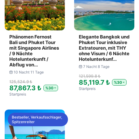
Phänomen Fernost
Elegante Bangkok und
Bali und Phuket Tour
Phuket Tour inklusive
mit Singapore Airlines
Extratouren, mit THY
/ 9 Nächte
ohne Visum / 6 Nächte
Hotelunterkunft /
Hotelunterkunf...
Abflug von...
7 Nacht 8 Tage
10 Nacht 11 Tage
121,599.8 ₺
85,119.7 ₺
125,524.9 ₺
%30
87,867.3 ₺
%30
Startpreis
Startpreis
Bestseller, Verkaufsschlager,
Spitzenreiter