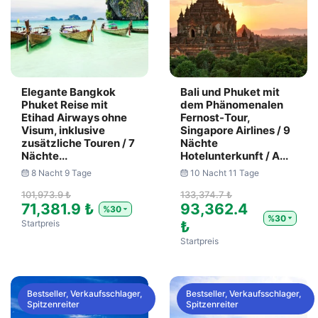
Elegante Bangkok
Bali und Phuket mit
Phuket Reise mit
dem Phänomenalen
Etihad Airways ohne
Fernost-Tour,
Visum, inklusive
Singapore Airlines / 9
zusätzliche Touren / 7
Nächte
Nächte...
Hotelunterkunft / A...
8 Nacht 9 Tage
10 Nacht 11 Tage
101,973.9 ₺
133,374.7 ₺
71,381.9 ₺
93,362.4
%30
%30
Startpreis
₺
Startpreis
Bestseller, Verkaufsschlager,
Bestseller, Verkaufsschlager,
Spitzenreiter
Spitzenreiter