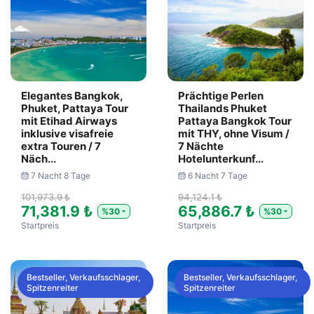
Elegantes Bangkok,
Prächtige Perlen
Phuket, Pattaya Tour
Thailands Phuket
mit Etihad Airways
Pattaya Bangkok Tour
inklusive visafreie
mit THY, ohne Visum /
extra Touren / 7
7 Nächte
Näch...
Hotelunterkunf...
7 Nacht 8 Tage
6 Nacht 7 Tage
101,973.9 ₺
94,124.1 ₺
71,381.9 ₺
65,886.7 ₺
%30
%30
Startpreis
Startpreis
Bestseller, Verkaufsschlager,
Bestseller, Verkaufsschlager,
Spitzenreiter
Spitzenreiter