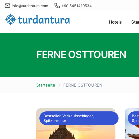
info@turdantura.com
+90 5451419534
Hotels
Sta
FERNE OSTTOUREN
Startseite
FERNE OSTTOUREN
Bestseller, Verkaufsschlager,
Best
Spitzenreiter
Spit