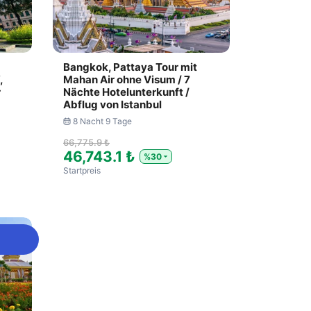
Bangkok, Pattaya Tour mit
,
Mahan Air ohne Visum / 7
r
Nächte Hotelunterkunft /
Abflug von Istanbul
8 Nacht 9 Tage
66,775.9 ₺
46,743.1 ₺
%30
Startpreis