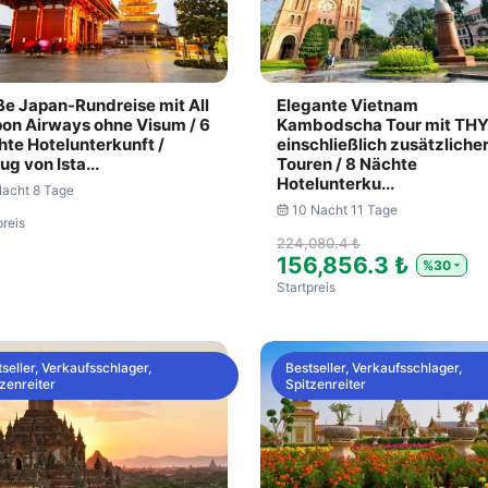
e Japan-Rundreise mit All
Elegante Vietnam
on Airways ohne Visum / 6
Kambodscha Tour mit THY
te Hotelunterkunft /
einschließlich zusätzliche
ug von Ista...
Touren / 8 Nächte
Hotelunterku...
Nacht 8 Tage
10 Nacht 11 Tage
preis
224,080.4 ₺
156,856.3 ₺
%30
Startpreis
seller, Verkaufsschlager,
Bestseller, Verkaufsschlager,
zenreiter
Spitzenreiter