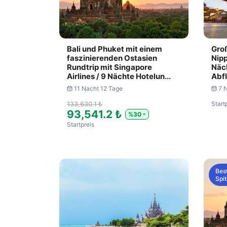
Bali und Phuket mit einem
Groß
faszinierenden Ostasien
Nipp
Rundtrip mit Singapore
Näch
Airlines / 9 Nächte Hotelun...
Abfl
11 Nacht 12 Tage
7 
133,630.1 ₺
Start
93,541.2 ₺
%30
Startpreis
Best
Spit