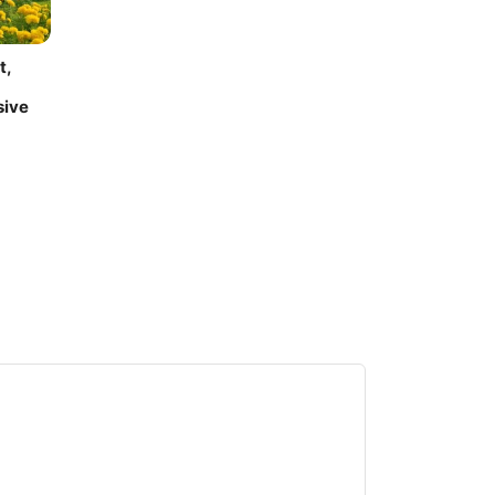
t,
sive