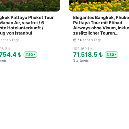
gkok Pattaya Phuket Tour
Elegantes Bangkok, Phuke
Mahan Air, visafrei / 6
Pattaya Tour mit Etihad
te Hotelunterkunft /
Airways ohne Visum, inklu
ug von Istanbul
zusätzlicher Touren...
Nacht 8 Tage
7 Nacht 8 Tage
06.2 ₺
102,169.1 ₺
,754.4 ₺
71,518.5 ₺
%30
%30
preis
Startpreis