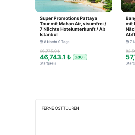
Super Promotions Pattaya
Ban
Tour mit Mahan Air, visumfrei /
mit 
7 Nächte Hotelunterkunft / Ab
Näch
Istanbul
Abfl
8 Nacht 9 Tage
7 
66,775.9 ₺
82,5
46,743.1 ₺
57
%30
Startpreis
Start
FERNE OSTTOUREN