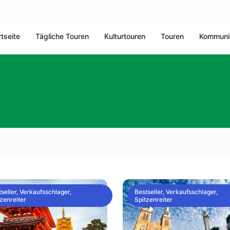
rtseite
Tägliche Touren
Kulturtouren
Touren
Kommuni
seller, Verkaufsschlager,
Bestseller, Verkaufsschlager,
zenreiter
Spitzenreiter