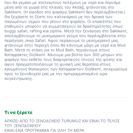
που θα γεμίσει με ατελείωτους πολέμους με νερό και περνάμε 
μέσα από τα χωριά στις πλαγιές του Akdağ, φτάνοντας στο 
Saklıkent. (Η είσοδος στο φαράγγι Saklıkent δεν περιλαμβάνεται.) 
Θα ξεχάσετε τη ζέστη του καλοκαιριού με την δροσιά των 
παγωμένων νερών που ρέουν στο φαράγγι. Οι επισκέπτες που 
επιθυμούν μπορούν να συμμετάσχουν σε δραστηριότητες όπως 
buggy safari, rafting και zipline. Μετά την ξενάγηση στο Saklıkent, 
απολαμβάνουμε το μεσημεριανό γεύμα που περιλαμβάνεται στην 
περιήγηση Jeep Safari. Αφού περάσουμε το μεσημεριανό μας, 
φτάνουμε στην περιοχή όπου θα κάνουμε μάχη με νερό και Mud 
Bath. Μετά τη στάση για το Mud Bath, πηγαίνουμε στους 
Καταρράκτες Gizlikent. Κάνουμε μια βόλτα των 300 μέτρων στο 
φαράγγι που εκθέτει τους διαφορετικούς τόνους της φύσης και 
αφού πραγματοποιήσουμε τη φυσική μας θεραπεία στους 
κρυμμένους θησαυρούς των Καταρρακτών Gizlikent, αναχωρούμε 
προς το ξενοδοχείο μας με την προγραμματισμένη ώρα 
συγκέντρωσης.
Τι να ξέρετε
ΑΡΧΙΖΕΙ ΑΠΟ ΤΟ ΞΕΝΟΔΟΧΕΙΟ TURUMUZ ΚΑΙ ΕΙΝΑΙ ΤΟ ΤΕΛΟΣ
ΤΟΥ ΞΕΝΟΔΟΧΕΙΟΥ
ΕΙΝΑΙ ΕΝΑ ΠΡΟΓΡΑΜΜΑ ΓΙΑ ΟΛΗ ΤΗ ΜΕΡΑ