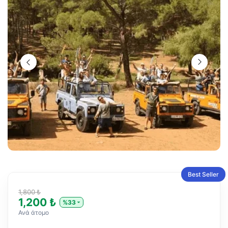
Best Seller
1,800 ₺
1,200 ₺
%33
Ανά άτομο