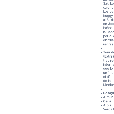
Saklıke
calor d
Los pa
buggy s
al Sakl
en Jee
baños 
la Cas
por el
disfrut
regresa
Tour d
(Extra)
tras re
intern
que lo
un “bu
el día
de la o
Medite
Desay
Almue
Cena:
Alojam
Verda P