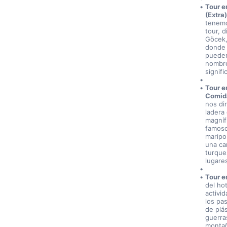
Tour e
(Extra)
tenemo
tour, d
Göcek, 
donde 
pueden
nombre 
signifi
Tour e
Comida
nos dir
ladera
magníf
famoso
maripo
una ca
turque
lugare
Tour e
del ho
activi
los pas
de plá
guerra
montañ