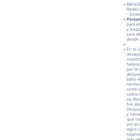
Bahía 
Reales
- Esta
Parape
para e
y lueg
esta a
desde e
En el 
desayu
nuestr
famoso
por la 
despué
baño e
hermos
como e
colina
se blo
fue ab
Despué
y hace
que no
por el
lagos 
lugare
más ce