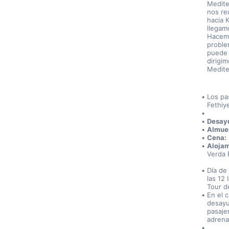
Medite
nos re
hacia 
llegam
Hacemo
proble
puede 
dirigi
Medite
Los pa
Fethiy
Desay
Almue
Cena:
Alojam
Verda P
Día de
las 12 
Tour d
En el 
desayu
pasaje
adrenal