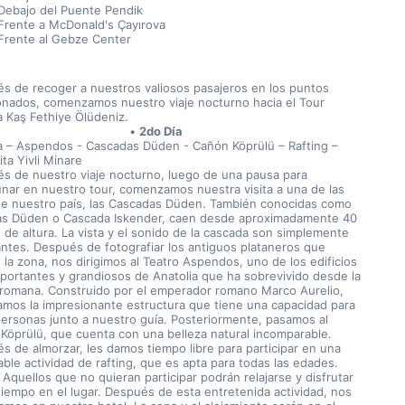
Debajo del Puente Pendik
Frente a McDonald's Çayırova
Frente al Gebze Center
s de recoger a nuestros valiosos pasajeros en los puntos 
nados, comenzamos nuestro viaje nocturno hacia el Tour 
a Kaş Fethiye Ölüdeniz.
2do Día
a – Aspendos - Cascadas Düden - Cañón Köprülü – Rafting – 
ta Yivli Minare
s de nuestro viaje nocturno, luego de una pausa para 
nar en nuestro tour, comenzamos nuestra visita a una de las 
de nuestro país, las Cascadas Düden. También conocidas como 
tas Düden o Cascada Iskender, caen desde aproximadamente 40 
 de altura. La vista y el sonido de la cascada son simplemente 
antes. Después de fotografiar los antiguos plataneros que 
 la zona, nos dirigimos al Teatro Aspendos, uno de los edificios 
portantes y grandiosos de Anatolia que ha sobrevivido desde la 
romana. Construido por el emperador romano Marco Aurelio, 
amos la impresionante estructura que tiene una capacidad para 
ersonas junto a nuestro guía. Posteriormente, pasamos al 
Köprülü, que cuenta con una belleza natural incomparable. 
s de almorzar, les damos tiempo libre para participar en una 
able actividad de rafting, que es apta para todas las edades. 
 Aquellos que no quieran participar podrán relajarse y disfrutar 
tiempo en el lugar. Después de esta entretenida actividad, nos 