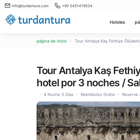
info@turdantura.com
+90 5451419534
Hoteles
pá
página de inicio
Tour Antalya Kaş Fethiye Ölüdeni
Tour Antalya Kaş Fethiy
hotel por 3 noches / S
4 Noche 5 Días
Reembolso Gratis
Reserve 