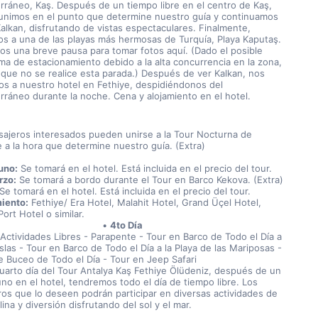
rráneo, Kaş. Después de un tiempo libre en el centro de Kaş, 
unimos en el punto que determine nuestro guía y continuamos 
Kalkan, disfrutando de vistas espectaculares. Finalmente, 
os a una de las playas más hermosas de Turquía, Playa Kaputaş. 
s una breve pausa para tomar fotos aquí. (Dado el posible 
ma de estacionamiento debido a la alta concurrencia en la zona, 
que no se realice esta parada.) Después de ver Kalkan, nos 
mos a nuestro hotel en Fethiye, despidiéndonos del 
rráneo durante la noche. Cena y alojamiento en el hotel.
sajeros interesados pueden unirse a la Tour Nocturna de 
e a la hora que determine nuestro guía. (Extra)
uno:
 Se tomará en el hotel. Está incluida en el precio del tour.
rzo:
 Se tomará a bordo durante el Tour en Barco Kekova. (Extra)
 Se tomará en el hotel. Está incluida en el precio del tour.
iento:
 Fethiye/ Era Hotel, Malahit Hotel, Grand Üçel Hotel, 
ort Hotel o similar.
4to Día
 Actividades Libres - Parapente - Tour en Barco de Todo el Día a 
Islas - Tour en Barco de Todo el Día a la Playa de las Mariposas - 
e Buceo de Todo el Día - Tour en Jeep Safari
cuarto día del Tour Antalya Kaş Fethiye Ölüdeniz, después de un 
no en el hotel, tendremos todo el día de tiempo libre. Los 
ros que lo deseen podrán participar en diversas actividades de 
ina y diversión disfrutando del sol y el mar.