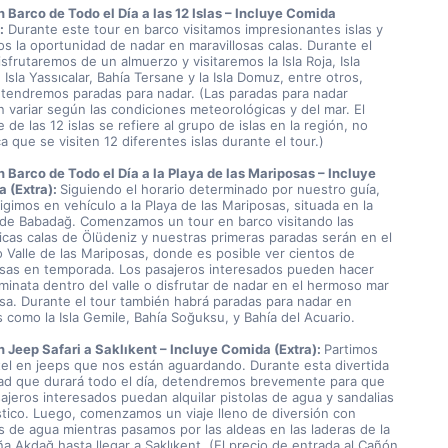
n Barco de Todo el Día a las 12 Islas – Incluye Comida 
:
 Durante este tour en barco visitamos impresionantes islas y 
s la oportunidad de nadar en maravillosas calas. Durante el 
isfrutaremos de un almuerzo y visitaremos la Isla Roja, Isla 
Isla Yassıcalar, Bahía Tersane y la Isla Domuz, entre otros, 
tendremos paradas para nadar. (Las paradas para nadar 
 variar según las condiciones meteorológicas y del mar. El 
de las 12 islas se refiere al grupo de islas en la región, no 
ca que se visiten 12 diferentes islas durante el tour.)
n Barco de Todo el Día a la Playa de las Mariposas – Incluye 
 (Extra): 
Siguiendo el horario determinado por nuestro guía, 
igimos en vehículo a la Playa de las Mariposas, situada en la 
 de Babadağ. Comenzamos un tour en barco visitando las 
icas calas de Ölüdeniz y nuestras primeras paradas serán en el 
 Valle de las Mariposas, donde es posible ver cientos de 
sas en temporada. Los pasajeros interesados pueden hacer 
minata dentro del valle o disfrutar de nadar en el hermoso mar 
sa. Durante el tour también habrá paradas para nadar en 
s como la Isla Gemile, Bahía Soğuksu, y Bahía del Acuario.
n Jeep Safari a Saklıkent – Incluye Comida (Extra): 
Partimos 
tel en jeeps que nos están aguardando. Durante esta divertida 
dad que durará todo el día, detendremos brevemente para que 
ajeros interesados puedan alquilar pistolas de agua y sandalias 
stico. Luego, comenzamos un viaje lleno de diversión con 
s de agua mientras pasamos por las aldeas en las laderas de la 
a Akdağ hasta llegar a Saklıkent. (El precio de entrada al Cañón 