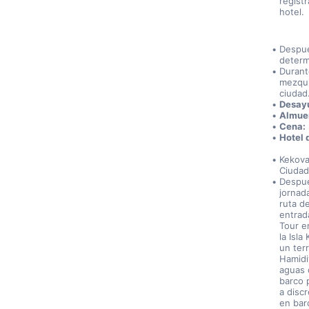
regist
hotel.
Despué
determ
Durant
mezquit
ciudad.
Desay
Almue
Cena:
Hotel 
Kekova
Ciudad
Despué
jornada
ruta d
entrad
Tour e
la Isl
un ter
Hamidi
aguas 
barco 
a disc
en barc