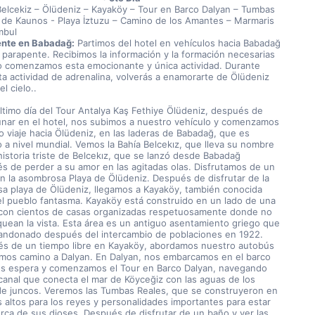
Belcekiz – Ölüdeniz – Kayaköy – Tour en Barco Dalyan – Tumbas 
 de Kaunos - Playa İztuzu – Camino de los Amantes – Marmaris 
mbul
nte en Babadağ:
 Partimos del hotel en vehículos hacia Babadağ 
l parapente. Recibimos la información y la formación necesarias 
o comenzamos esta emocionante y única actividad. Durante 
lta actividad de adrenalina, volverás a enamorarte de Ölüdeniz 
l cielo..
último día del Tour Antalya Kaş Fethiye Ölüdeniz, después de 
nar en el hotel, nos subimos a nuestro vehículo y comenzamos 
o viaje hacia Ölüdeniz, en las laderas de Babadağ, que es 
 a nivel mundial. Vemos la Bahía Belcekız, que lleva su nombre 
historia triste de Belcekız, que se lanzó desde Babadağ 
s de perder a su amor en las agitadas olas. Disfrutamos de un 
n la asombrosa Playa de Ölüdeniz. Después de disfrutar de la 
a playa de Ölüdeniz, llegamos a Kayaköy, también conocida 
l pueblo fantasma. Kayaköy está construido en un lado de una 
 con cientos de casas organizadas respetuosamente donde no 
quean la vista. Esta área es un antiguo asentamiento griego que 
andonado después del intercambio de poblaciones en 1922. 
s de un tiempo libre en Kayaköy, abordamos nuestro autobús 
mos camino a Dalyan. En Dalyan, nos embarcamos en el barco 
s espera y comenzamos el Tour en Barco Dalyan, navegando 
 canal que conecta el mar de Köyceğiz con las aguas de los 
de juncos. Veremos las Tumbas Reales, que se construyeron en 
s altos para los reyes y personalidades importantes para estar 
rca de sus dioses. Después de disfrutar de un baño y ver las 