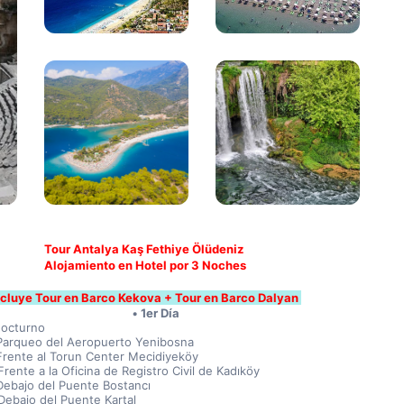
Tour Antalya Kaş Fethiye Ölüdeniz 
Alojamiento en Hotel por 3 Noches
ncluye Tour en Barco Kekova + Tour en Barco Dalyan 
1er Día
Nocturno
Parqueo del Aeropuerto Yenibosna
Frente al Torun Center Mecidiyeköy
rente a la Oficina de Registro Civil de Kadıköy
Debajo del Puente Bostancı
Debajo del Puente Kartal