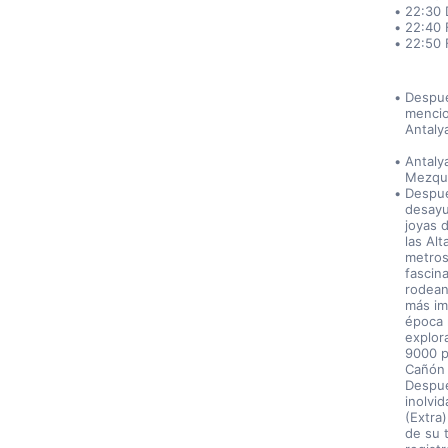
22:30 
22:40 
22:50 
Despué
mencio
Antaly
Antaly
Mezqui
Despué
desayu
joyas 
las Al
metros
fascin
rodean
más im
época 
explor
9000 p
Cañón 
Despué
inolvid
(Extra)
de su 