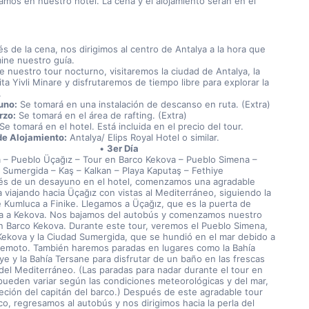
ramos en nuestro hotel. La cena y el alojamiento serán en el 
s de la cena, nos dirigimos al centro de Antalya a la hora que 
ine nuestro guía.
e nuestro tour nocturno, visitaremos la ciudad de Antalya, la 
a Yivli Minare y disfrutaremos de tiempo libre para explorar la 
 
uno:
 Se tomará en una instalación de descanso en ruta. (Extra)
rzo:
 Se tomará en el área de rafting. (Extra)
 Se tomará en el hotel. Está incluida en el precio del tour.
de Alojamiento:
 Antalya/ Elips Royal Hotel o similar.
3er Día
 – Pueblo Üçağız – Tour en Barco Kekova – Pueblo Simena – 
 Sumergida – Kaş – Kalkan – Playa Kaputaş – Fethiye
s de un desayuno en el hotel, comenzamos una agradable 
 viajando hacia Üçağız con vistas al Mediterráneo, siguiendo la 
e Kumluca a Finike. Llegamos a Üçağız, que es la puerta de 
a a Kekova. Nos bajamos del autobús y comenzamos nuestro 
n Barco Kekova. Durante este tour, veremos el Pueblo Simena, 
a Kekova y la Ciudad Sumergida, que se hundió en el mar debido a 
remoto. También haremos paradas en lugares como la Bahía 
ye y la Bahía Tersane para disfrutar de un baño en las frescas 
del Mediterráneo. (Las paradas para nadar durante el tour en 
pueden variar según las condiciones meteorológicas y del mar, 
reción del capitán del barco.) Después de este agradable tour 
o, regresamos al autobús y nos dirigimos hacia la perla del 