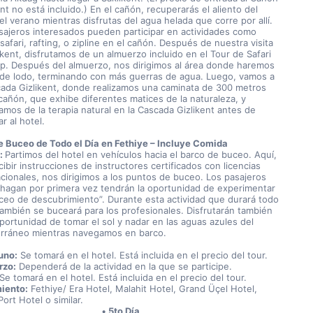
nt no está incluido.) En el cañón, recuperarás el aliento del 
el verano mientras disfrutas del agua helada que corre por allí. 
sajeros interesados pueden participar en actividades como 
afari, rafting, o zipline en el cañón. Después de nuestra visita 
ıkent, disfrutamos de un almuerzo incluido en el Tour de Safari 
p. Después del almuerzo, nos dirigimos al área donde haremos 
de lodo, terminando con más guerras de agua. Luego, vamos a 
cada Gizlikent, donde realizamos una caminata de 300 metros 
 cañón, que exhibe diferentes matices de la naturaleza, y 
amos de la terapia natural en la Cascada Gizlikent antes de 
r al hotel.
e Buceo de Todo el Día en Fethiye – Incluye Comida 
: 
Partimos del hotel en vehículos hacia el barco de buceo. Aquí, 
cibir instrucciones de instructores certificados con licencias 
acionales, nos dirigimos a los puntos de buceo. Los pasajeros 
 hagan por primera vez tendrán la oportunidad de experimentar 
ceo de descubrimiento”. Durante esta actividad que durará todo 
 también se buceará para los profesionales. Disfrutarán también 
portunidad de tomar el sol y nadar en las aguas azules del 
rráneo mientras navegamos en barco.
uno:
 Se tomará en el hotel. Está incluida en el precio del tour.
rzo:
 Dependerá de la actividad en la que se participe.
 Se tomará en el hotel. Está incluida en el precio del tour.
iento:
 Fethiye/ Era Hotel, Malahit Hotel, Grand Üçel Hotel, 
ort Hotel o similar.
5to Día