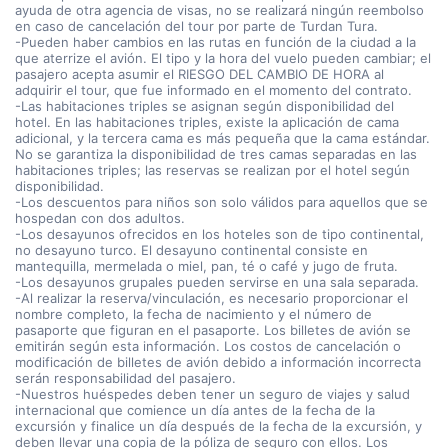
ayuda de otra agencia de visas, no se realizará ningún reembolso
en caso de cancelación del tour por parte de Turdan Tura.
-Pueden haber cambios en las rutas en función de la ciudad a la
que aterrize el avión. El tipo y la hora del vuelo pueden cambiar; el
pasajero acepta asumir el RIESGO DEL CAMBIO DE HORA al
adquirir el tour, que fue informado en el momento del contrato.
-Las habitaciones triples se asignan según disponibilidad del
hotel. En las habitaciones triples, existe la aplicación de cama
adicional, y la tercera cama es más pequeña que la cama estándar.
No se garantiza la disponibilidad de tres camas separadas en las
habitaciones triples; las reservas se realizan por el hotel según
disponibilidad.
-Los descuentos para niños son solo válidos para aquellos que se
hospedan con dos adultos.
-Los desayunos ofrecidos en los hoteles son de tipo continental,
no desayuno turco. El desayuno continental consiste en
mantequilla, mermelada o miel, pan, té o café y jugo de fruta.
-Los desayunos grupales pueden servirse en una sala separada.
-Al realizar la reserva/vinculación, es necesario proporcionar el
nombre completo, la fecha de nacimiento y el número de
pasaporte que figuran en el pasaporte. Los billetes de avión se
emitirán según esta información. Los costos de cancelación o
modificación de billetes de avión debido a información incorrecta
serán responsabilidad del pasajero.
-Nuestros huéspedes deben tener un seguro de viajes y salud
internacional que comience un día antes de la fecha de la
excursión y finalice un día después de la fecha de la excursión, y
deben llevar una copia de la póliza de seguro con ellos. Los