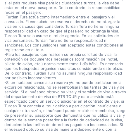
si el país requiere visa para los ciudadanos turcos, la visa debe
estar en el nuevo pasaporte. De lo contrario, la responsabilidad
recae en el pasajero.
-Turdan Tura actúa como intermediario entre el pasajero y el
consulado. El consulado se reserva el derecho de no otorgar la
visa en los casos que considere. Turdan Tura no tiene ninguna
responsabilidad en caso de que el pasajero no obtenga la visa.
Turdan Tura solo asume el rol de agencia. En las solicitudes de
visa personales, Turdan Tura no tiene responsabilidad ni
sanciones. Los consumidores han aceptado estas condiciones al
registrarse en el tour.
-Para los pasajeros que realicen su propia solicitud de visa, la
obtención de documentos necesarios (confirmación del hotel,
billete de avión, etc.) normalmente toma 1 día hábil. Es necesario
que los huéspedes organicen sus citas considerando este plazo.
De lo contrario, Turdan Tura no asumirá ninguna responsabilidad
por posibles inconvenientes.
-Si un huésped cancela su reserva y/o no puede participar en la
excursión relacionada, no se reembolsarán las tarifas de visa y de
servicio. Si el huésped obtuvo su visa y el servicio de visa a través
del departamento de visa de BTB TOUR y este servicio está
especificado como un servicio adicional en el contrato de viaje, si
Turdan Tura cancela el tour debido a participación insuficiente o
cualquier otra razón, el huésped puede recibir el reembolso, luego
de presentar su pasaporte que demuestra que no utilizó la visa, y
dentro de la semana posterior a la fecha de caducidad de la visa,
deduciendo las tarifas de derechos pagados a los consulados. Si
el huésped obtuvo su visa de manera independiente o con la