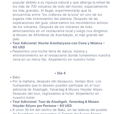
popular debido a su riqueza natural y que alberga la mitad de 
los más de 700 volcanes de lodo del mundo, especialmente 
los más grandes. Al llegar, experimentarás que te 
encuentras entre "los cráteres de la luna" en uno de los 
lugares más interesantes del planeta. Después de las 
explicaciones del guía, observamos los movimientos activos 
de los volcanes. Después de los volcanes de lodo, 
almorzaremos en un restaurante local y luego nos dirigimos 
al Museo de Alfombras de Azerbaiyán, el más grande del 
país.
Tour Adicional: Noche Azerbaiyana con Cena y Música – 
60 USD
Pasaremos una noche llena de danza, música y 
entretenimiento en el restaurante donde tomaremos nuestra 
cena en un menú fijo. Alojamiento en nuestro hotel.
Día 4
Bakú
Por la mañana, después del desayuno, tiempo libre. Los 
huéspedes que lo deseen pueden participar en el tour 
adicional de Atashgah, Yanardag & Museo Heydar Aliyev. 
Después del tour, regresamos al hotel. Alojamiento en 
nuestro hotel.
Tour Adicional: Tour de Atashgah, Yanardag & Museo 
Heydar Aliyev por Persona – 80 USD 
A unos 30 km del centro de Bakú, en las laderas del pueblo 
de Surakhani, se encuentra el Templo del Fuego Eterno 