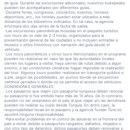
de guía. Durante las excursiones adicionales, nuestros huéspedes
pueden ser acompañados por diferentes guías.
-Durante ferias, congresos, conciertos, eventos, torneos
deportivos, etc., los hoteles pueden estar ubicados a más
distancia de los kilómetros indicados. En tal caso, la agencia
informará dos días antes de la fecha de salida.
-Las excursiones panorámicas incluidas en el paquete turístico
son tours de no más de 2-3 horas, organizados para la
presentación general de las ciudades y no incluyen entradas a
museos o sitios históricos con narración del guía desde el
vehículo.
-Los tours panorámicos y otros tours mencionados en el programa
pueden no realizarse en caso de que las autoridades locales
cierren los lugares a visitar, haya cierres de rutas debido a algún
evento, o las condiciones climáticas hagan imposible la realización
del tour. Algunos tours pueden realizarse en transporte público o
a pie, según las posibilidades, en puntos donde se encuentren
caminos cerrados o donde no se permita el acceso de vehículos.
CONDICIONES GENERALES
-Los pasajeros que viajen con pasaporte turquesa deben renovar
su pasaporte si fue emitido hace más de 10 años. De lo contrario,
pueden no ser aceptados en el país al que viajan y/o las aerolíneas
pueden no realizar su vuelo desde Turquía. En dicho caso, la
responsabilidad recae en el pasajero y la agencia Turdan Tura no
asumirá ninguna responsabilidad.
-Para evitar problemas en el control de aduanas en la frontera del
país a visitar debido a pasaportes rasgados, dañados, mojados o
con otro tipo de deterioro; dichos pasaportes deben renovarse y,