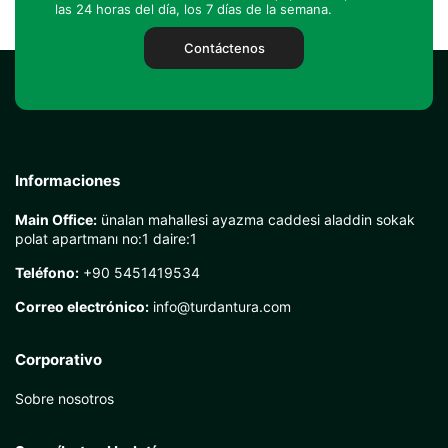
las 24 horas del día, los 7 días de la semana.
Contáctenos
Informaciones
Main Office:
ünalan mahallesi ayazma caddesi aladdin sokak
polat apartmanı no:1 daire:1
Teléfono:
+90 5451419534
Correo electrónico:
info@turdantura.com
Corporativo
Sobre nosotros