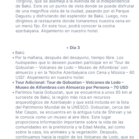
Torgoviy, que se asemeja a la Avenida de la Independencia 
de Bakú. Este es un punto de vista donde se puede disfrutar 
de una magnífica vista de la ciudad, pasando por el Parque 
Dagustu y disfrutando del esplendor de Bakú. Luego, nos 
dirigimos al restaurante donde tomaremos nuestra cena en 
un menú fijo. En este tour, podrá conocer la cocina 
azerbaiyana. Alojamiento en nuestro hotel.
Día 3
Bakú
Por la mañana, después del desayuno, tiempo libre. Los 
huéspedes que lo deseen pueden participar en el 'Tour de 
Qobustan – Volcanes de Lodo – Museo de Alfombras' con 
almuerzo y en la 'Noche Azerbaiyana con Cena y Música – 60 
USD'. Alojamiento en nuestro hotel.
Tour Adicional: Tour de Qobustan – Volcanes de Lodo – 
Museo de Alfombras con Almuerzo por Persona – 70 USD
Partimos hacia Gobustan, que se encuentra a unos 65 km al 
suroeste de Bakú, la región más rica en recursos 
arqueológicos de Azerbaiyán y que está incluida en la lista 
del Patrimonio Mundial de la UNESCO. Gobustan, cerca del 
Mar Caspio, se encuentra en la antigua ruta de Shirvan y se 
le conoce como un museo al aire libre. Este lugar 
proporciona información importante sobre la vida de las 
comunidades en la prehistoria y la Edad Media, así como 
sobre la caza, los animales y la vegetación. Después, 
continuamos hacia la región de los Volcanes de Lodo, que es 