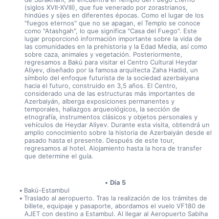
(siglos XVII-XVIII), que fue venerado por zorastrianos, 
hindúes y sijes en diferentes épocas. Como el lugar de los 
"fuegos eternos" que no se apagan, el Templo se conoce 
como "Atashgah", lo que significa "Casa del Fuego". Este 
lugar proporcionó información importante sobre la vida de 
las comunidades en la prehistoria y la Edad Media, así como 
sobre caza, animales y vegetación. Posteriormente, 
regresamos a Bakú para visitar el Centro Cultural Heydar 
Aliyev, diseñado por la famosa arquitecta Zaha Hadid, un 
símbolo del enfoque futurista de la sociedad azerbaiyana 
hacia el futuro, construido en 3,5 años. El Centro, 
considerado una de las estructuras más importantes de 
Azerbaiyán, alberga exposiciones permanentes y 
temporales, hallazgos arqueológicos, la sección de 
etnografía, instrumentos clásicos y objetos personales y 
vehículos de Heydar Aliyev. Durante esta visita, obtendrá un 
amplio conocimiento sobre la historia de Azerbaiyán desde el 
pasado hasta el presente. Después de este tour, 
regresamos al hotel. Alojamiento hasta la hora de transfer 
que determine el guía.
Día 5
Bakú-Estambul
Traslado al aeropuerto. Tras la realización de los trámites de 
billete, equipaje y pasaporte, abordamos el vuelo VF180 de 
AJET con destino a Estambul. Al llegar al Aeropuerto Sabiha 