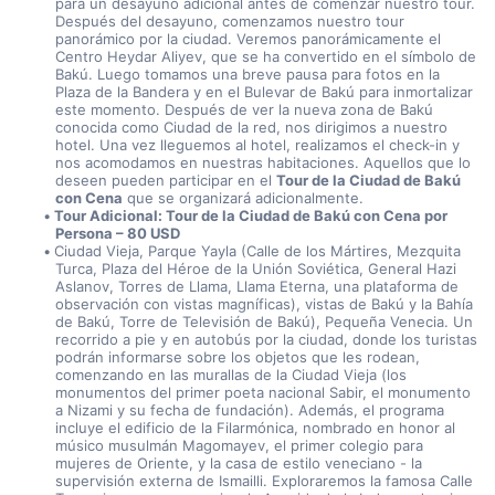
para un desayuno adicional antes de comenzar nuestro tour. 
Después del desayuno, comenzamos nuestro tour 
panorámico por la ciudad. Veremos panorámicamente el 
Centro Heydar Aliyev, que se ha convertido en el símbolo de 
Bakú. Luego tomamos una breve pausa para fotos en la 
Plaza de la Bandera y en el Bulevar de Bakú para inmortalizar 
este momento. Después de ver la nueva zona de Bakú 
conocida como Ciudad de la red, nos dirigimos a nuestro 
hotel. Una vez lleguemos al hotel, realizamos el check-in y 
nos acomodamos en nuestras habitaciones. Aquellos que lo 
deseen pueden participar en el 
Tour de la Ciudad de Bakú 
con Cena
 que se organizará adicionalmente.
Tour Adicional: Tour de la Ciudad de Bakú con Cena por 
Persona – 80 USD
Ciudad Vieja, Parque Yayla (Calle de los Mártires, Mezquita 
Turca, Plaza del Héroe de la Unión Soviética, General Hazi 
Aslanov, Torres de Llama, Llama Eterna, una plataforma de 
observación con vistas magníficas), vistas de Bakú y la Bahía 
de Bakú, Torre de Televisión de Bakú), Pequeña Venecia. Un 
recorrido a pie y en autobús por la ciudad, donde los turistas 
podrán informarse sobre los objetos que les rodean, 
comenzando en las murallas de la Ciudad Vieja (los 
monumentos del primer poeta nacional Sabir, el monumento 
a Nizami y su fecha de fundación). Además, el programa 
incluye el edificio de la Filarmónica, nombrado en honor al 
músico musulmán Magomayev, el primer colegio para 
mujeres de Oriente, y la casa de estilo veneciano - la 
supervisión externa de Ismailli. Exploraremos la famosa Calle 