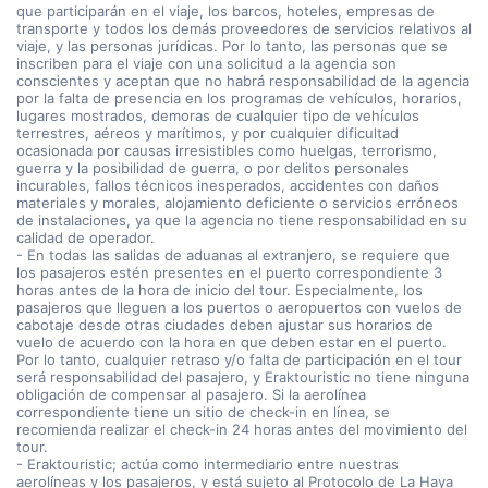
que participarán en el viaje, los barcos, hoteles, empresas de
transporte y todos los demás proveedores de servicios relativos al
viaje, y las personas jurídicas. Por lo tanto, las personas que se
inscriben para el viaje con una solicitud a la agencia son
conscientes y aceptan que no habrá responsabilidad de la agencia
por la falta de presencia en los programas de vehículos, horarios,
lugares mostrados, demoras de cualquier tipo de vehículos
terrestres, aéreos y marítimos, y por cualquier dificultad
ocasionada por causas irresistibles como huelgas, terrorismo,
guerra y la posibilidad de guerra, o por delitos personales
incurables, fallos técnicos inesperados, accidentes con daños
materiales y morales, alojamiento deficiente o servicios erróneos
de instalaciones, ya que la agencia no tiene responsabilidad en su
calidad de operador.
- En todas las salidas de aduanas al extranjero, se requiere que
los pasajeros estén presentes en el puerto correspondiente 3
horas antes de la hora de inicio del tour. Especialmente, los
pasajeros que lleguen a los puertos o aeropuertos con vuelos de
cabotaje desde otras ciudades deben ajustar sus horarios de
vuelo de acuerdo con la hora en que deben estar en el puerto.
Por lo tanto, cualquier retraso y/o falta de participación en el tour
será responsabilidad del pasajero, y Eraktouristic no tiene ninguna
obligación de compensar al pasajero. Si la aerolínea
correspondiente tiene un sitio de check-in en línea, se
recomienda realizar el check-in 24 horas antes del movimiento del
tour.
- Eraktouristic; actúa como intermediario entre nuestras
aerolíneas y los pasajeros, y está sujeto al Protocolo de La Haya