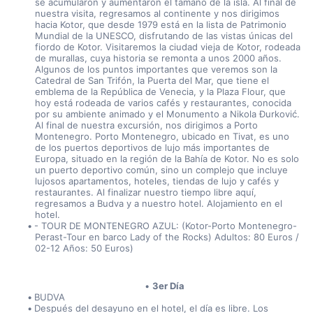
se acumularon y aumentaron el tamaño de la isla. Al final de 
nuestra visita, regresamos al continente y nos dirigimos 
hacia Kotor, que desde 1979 está en la lista de Patrimonio 
Mundial de la UNESCO, disfrutando de las vistas únicas del 
fiordo de Kotor. Visitaremos la ciudad vieja de Kotor, rodeada 
de murallas, cuya historia se remonta a unos 2000 años. 
Algunos de los puntos importantes que veremos son la 
Catedral de San Trifón, la Puerta del Mar, que tiene el 
emblema de la República de Venecia, y la Plaza Flour, que 
hoy está rodeada de varios cafés y restaurantes, conocida 
por su ambiente animado y el Monumento a Nikola Đurković. 
Al final de nuestra excursión, nos dirigimos a Porto 
Montenegro. Porto Montenegro, ubicado en Tivat, es uno 
de los puertos deportivos de lujo más importantes de 
Europa, situado en la región de la Bahía de Kotor. No es solo 
un puerto deportivo común, sino un complejo que incluye 
lujosos apartamentos, hoteles, tiendas de lujo y cafés y 
restaurantes. Al finalizar nuestro tiempo libre aquí, 
regresamos a Budva y a nuestro hotel. Alojamiento en el 
hotel.
- TOUR DE MONTENEGRO AZUL: (Kotor-Porto Montenegro-
Perast-Tour en barco Lady of the Rocks) Adultos: 80 Euros / 
02-12 Años: 50 Euros)
3er Día
BUDVA
Después del desayuno en el hotel, el día es libre. Los 