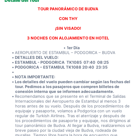
Detalle del Tour
TOUR PANORÁMICO DE BUDVA
CON THY
¡SIN VISADO!
3 NOCHES CON ALOJAMIENTO EN HOTEL
1er Día
AEROPUERTO DE ESTAMBUL – PODGORICA – BUDVA
DETALLES DEL VUELO:
ESTAMBUL - PODGORICA  TK1085  07:40  08:25
PODGORICA – ESTAMBUL TK1088 20:40  23:35
NOTA IMPORTANTE:
Los detalles del vuelo pueden cambiar según las fechas del 
tour. Pedimos a los pasajeros que compren billetes de 
conexión interna que se informen adecuadamente.
Recomendamos que se presente en el Terminal de Salidas 
Internacionales del Aeropuerto de Estambul al menos 3 
horas antes de su vuelo. Después de los procedimientos de 
equipaje y pasaporte, volamos a Podgorica con un vuelo 
regular de Turkish Airlines. Tras el aterrizaje y después de 
los procedimientos de pasaporte y equipaje, nos dirigimos al 
tour panorámico de Budva. Al llegar a Budva, realizaremos un 
breve paseo por la ciudad vieja de Budva, rodeada de 
murallas. Tiempo libre hasta la hora de encuentro que 