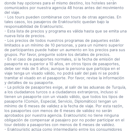
donde hay opciones para el mismo destino, los hoteles serán
comunicados por nuestra agencia 48 horas antes del movimiento
del viaje.
- Los tours pueden combinarse con tours de otras agencias. En
tales casos, los pasajeros de Eraktouristic quedan bajo la
responsabilidad de Eraktouristic.
- Esta lista de precios y programa es válida hasta que se emita una
nueva lista de precios.
- Los precios de todos nuestros programas de paquetes están
limitados a un mínimo de 10 personas, y para un número superior
de participantes puede haber un aumento en los precios para sus
grupos. Por favor, pregunte sobre los detalles de precios.
- En el caso de pasaportes normales, si la fecha de emisión del
pasaporte es superior a 10 años, en otros tipos de pasaportes,
debe ser más de 5 años; aunque la persona que participa en el
viaje tenga un visado válido, no podrá salir del país ni se podrá
tramitar el visado en el pasaporte. Por favor, revise la información
y detalles de su pasaporte.
- La policía de pasaportes exige, al salir de las aduanas de Turquía,
a los ciudadanos turcos o a ciudadanos extranjeros, incluso si
tienen un pasaporte con un visado válido, que todos los tipos de
pasaporte (Común, Especial, Servicio, Diplomático) tengan un
mínimo de 6 meses de validez a la fecha de viaje. Por esta razón,
los pasaportes con menos de 6 meses de validez no serán
aprobados por nuestra agencia. Eraktouristic no tiene ninguna
obligación de compensar al pasajero por no poder participar en el
tour debido a pasaportes con menos de 6 meses de validez.
- Eraktouristic actúa como intermediario entre los consumidores