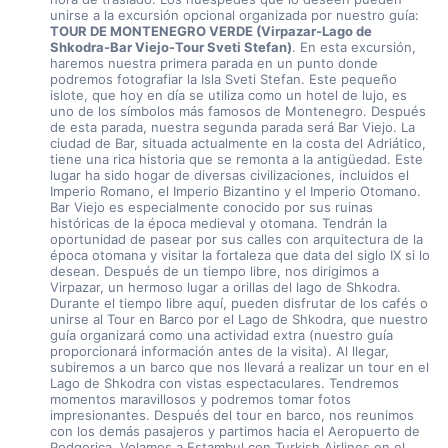
unirse a la excursión opcional organizada por nuestro guía: 
TOUR DE MONTENEGRO VERDE (Virpazar-Lago de 
Shkodra-Bar Viejo-Tour Sveti Stefan)
. En esta excursión, 
haremos nuestra primera parada en un punto donde 
podremos fotografiar la Isla Sveti Stefan. Este pequeño 
islote, que hoy en día se utiliza como un hotel de lujo, es 
uno de los símbolos más famosos de Montenegro. Después 
de esta parada, nuestra segunda parada será Bar Viejo. La 
ciudad de Bar, situada actualmente en la costa del Adriático, 
tiene una rica historia que se remonta a la antigüedad. Este 
lugar ha sido hogar de diversas civilizaciones, incluidos el 
Imperio Romano, el Imperio Bizantino y el Imperio Otomano. 
Bar Viejo es especialmente conocido por sus ruinas 
históricas de la época medieval y otomana. Tendrán la 
oportunidad de pasear por sus calles con arquitectura de la 
época otomana y visitar la fortaleza que data del siglo IX si lo 
desean. Después de un tiempo libre, nos dirigimos a 
Virpazar, un hermoso lugar a orillas del lago de Shkodra. 
Durante el tiempo libre aquí, pueden disfrutar de los cafés o 
unirse al Tour en Barco por el Lago de Shkodra, que nuestro 
guía organizará como una actividad extra (nuestro guía 
proporcionará información antes de la visita). Al llegar, 
subiremos a un barco que nos llevará a realizar un tour en el 
Lago de Shkodra con vistas espectaculares. Tendremos 
momentos maravillosos y podremos tomar fotos 
impresionantes. Después del tour en barco, nos reunimos 
con los demás pasajeros y partimos hacia el Aeropuerto de 
Podgorica. Volamos a Estambul con Turkish Airlines en el 