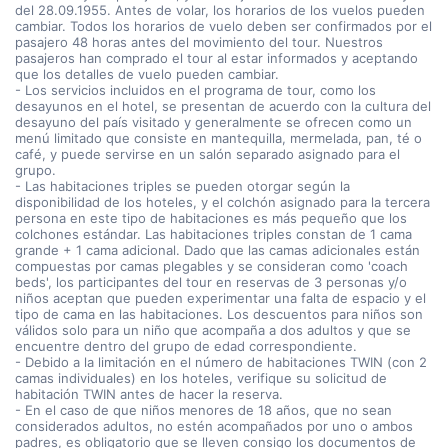
del 28.09.1955. Antes de volar, los horarios de los vuelos pueden
cambiar. Todos los horarios de vuelo deben ser confirmados por el
pasajero 48 horas antes del movimiento del tour. Nuestros
pasajeros han comprado el tour al estar informados y aceptando
que los detalles de vuelo pueden cambiar.
- Los servicios incluidos en el programa de tour, como los
desayunos en el hotel, se presentan de acuerdo con la cultura del
desayuno del país visitado y generalmente se ofrecen como un
menú limitado que consiste en mantequilla, mermelada, pan, té o
café, y puede servirse en un salón separado asignado para el
grupo.
- Las habitaciones triples se pueden otorgar según la
disponibilidad de los hoteles, y el colchón asignado para la tercera
persona en este tipo de habitaciones es más pequeño que los
colchones estándar. Las habitaciones triples constan de 1 cama
grande + 1 cama adicional. Dado que las camas adicionales están
compuestas por camas plegables y se consideran como 'coach
beds', los participantes del tour en reservas de 3 personas y/o
niños aceptan que pueden experimentar una falta de espacio y el
tipo de cama en las habitaciones. Los descuentos para niños son
válidos solo para un niño que acompaña a dos adultos y que se
encuentre dentro del grupo de edad correspondiente.
- Debido a la limitación en el número de habitaciones TWIN (con 2
camas individuales) en los hoteles, verifique su solicitud de
habitación TWIN antes de hacer la reserva.
- En el caso de que niños menores de 18 años, que no sean
considerados adultos, no estén acompañados por uno o ambos
padres, es obligatorio que se lleven consigo los documentos de