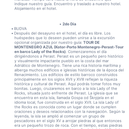
indique nuestro guía. Encuentro y traslado a nuestro hotel. 
Alojamiento en el hotel.
2do Día
BUDVA
Después del desayuno en el hotel, el día es libre. Los 
huéspedes que lo deseen pueden unirse a la excursión 
opcional organizada por nuestro guía:
 TOUR DE 
MONTENEGRO AZUL (Kotor-Porto Montenegro-Perast-Tour 
en barco Lady of the Rocks)
. Comenzaremos el día 
dirigiéndonos a Perast. Perast es un pequeño pero histórico 
y visualmente impactante pueblo en la costa del mar 
Adriático de Montenegro. Tiene una rica historia marítima y 
alberga muchos edificios e iglesias históricas de la época del 
Renacimiento. Los edificios de estilo barroco construidos 
principalmente en los siglos XVII y XVIII reflejan la riqueza 
histórica y cultural de Perast. Aquí podrás tomar fotos muy 
bonitas. Luego, cruzaremos en barco a la isla Lady of the 
Rocks, situada justo enfrente de Perast. La iglesia que se 
encuentra en esta isla, llamada Gospa od Škrpjela en el 
idioma local, fue construida en el siglo XVII. La isla Lady of 
the Rocks es conocida como un lugar donde se cumplen 
oraciones y deseos relacionados con la navegación. Según la 
leyenda, la isla se amplió al comenzar un grupo de 
pescadores en el siglo XV a arrojar piedras al que entonces 
era un pequeño trozo de roca. Con el tiempo, estas piedras 