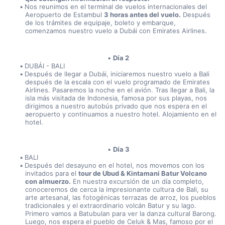
Nos reunimos en el terminal de vuelos internacionales del 
Aeropuerto de Estambul 
3 horas antes del vuelo.
 Después 
de los trámites de equipaje, boleto y embarque, 
comenzamos nuestro vuelo a Dubái con Emirates Airlines.
Día 2
DUBÁI - BALI
Después de llegar a Dubái, iniciaremos nuestro vuelo a Bali 
después de la escala con el vuelo programado de Emirates 
Airlines. Pasaremos la noche en el avión. Tras llegar a Bali, la 
isla más visitada de Indonesia, famosa por sus playas, nos 
dirigimos a nuestro autobús privado que nos espera en el 
aeropuerto y continuamos a nuestro hotel. Alojamiento en el 
hotel.
Día 3
BALI
Después del desayuno en el hotel, nos movemos con los 
invitados para el 
tour de Ubud & Kintamani Batur Volcano 
con almuerzo.
 En nuestra excursión de un día completo, 
conoceremos de cerca la impresionante cultura de Bali, su 
arte artesanal, las fotogénicas terrazas de arroz, los pueblos 
tradicionales y el extraordinario volcán Batur y su lago. 
Primero vamos a Batubulan para ver la danza cultural Barong. 
Luego, nos espera el pueblo de Celuk & Mas, famoso por el 