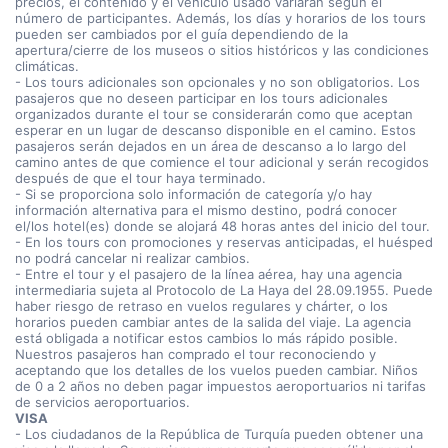
precios, el contenido y el vehículo usado variarán según el
número de participantes. Además, los días y horarios de los tours
pueden ser cambiados por el guía dependiendo de la
apertura/cierre de los museos o sitios históricos y las condiciones
climáticas.
- Los tours adicionales son opcionales y no son obligatorios. Los
pasajeros que no deseen participar en los tours adicionales
organizados durante el tour se considerarán como que aceptan
esperar en un lugar de descanso disponible en el camino. Estos
pasajeros serán dejados en un área de descanso a lo largo del
camino antes de que comience el tour adicional y serán recogidos
después de que el tour haya terminado.
- Si se proporciona solo información de categoría y/o hay
información alternativa para el mismo destino, podrá conocer
el/los hotel(es) donde se alojará 48 horas antes del inicio del tour.
- En los tours con promociones y reservas anticipadas, el huésped
no podrá cancelar ni realizar cambios.
- Entre el tour y el pasajero de la línea aérea, hay una agencia
intermediaria sujeta al Protocolo de La Haya del 28.09.1955. Puede
haber riesgo de retraso en vuelos regulares y chárter, o los
horarios pueden cambiar antes de la salida del viaje. La agencia
está obligada a notificar estos cambios lo más rápido posible.
Nuestros pasajeros han comprado el tour reconociendo y
aceptando que los detalles de los vuelos pueden cambiar. Niños
de 0 a 2 años no deben pagar impuestos aeroportuarios ni tarifas
de servicios aeroportuarios.
VISA
- Los ciudadanos de la República de Turquía pueden obtener una