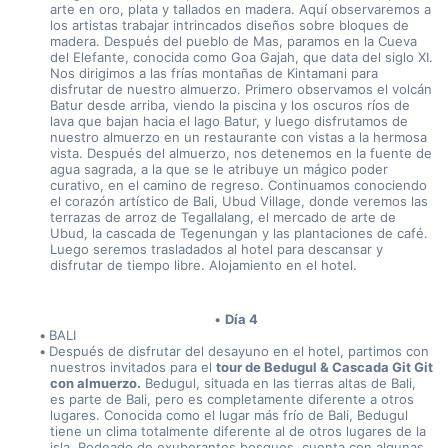
arte en oro, plata y tallados en madera. Aquí observaremos a 
los artistas trabajar intrincados diseños sobre bloques de 
madera. Después del pueblo de Mas, paramos en la Cueva 
del Elefante, conocida como Goa Gajah, que data del siglo XI. 
Nos dirigimos a las frías montañas de Kintamani para 
disfrutar de nuestro almuerzo. Primero observamos el volcán 
Batur desde arriba, viendo la piscina y los oscuros ríos de 
lava que bajan hacia el lago Batur, y luego disfrutamos de 
nuestro almuerzo en un restaurante con vistas a la hermosa 
vista. Después del almuerzo, nos detenemos en la fuente de 
agua sagrada, a la que se le atribuye un mágico poder 
curativo, en el camino de regreso. Continuamos conociendo 
el corazón artístico de Bali, Ubud Village, donde veremos las 
terrazas de arroz de Tegallalang, el mercado de arte de 
Ubud, la cascada de Tegenungan y las plantaciones de café. 
Luego seremos trasladados al hotel para descansar y 
disfrutar de tiempo libre. Alojamiento en el hotel.
Día 4
BALI
Después de disfrutar del desayuno en el hotel, partimos con 
nuestros invitados para el 
tour de Bedugul & Cascada Git Git 
con almuerzo.
 Bedugul, situada en las tierras altas de Bali, 
es parte de Bali, pero es completamente diferente a otros 
lugares. Conocida como el lugar más frío de Bali, Bedugul 
tiene un clima totalmente diferente al de otros lugares de la 
isla. Rodeado de exuberantes bosques, cuenta con algunas 