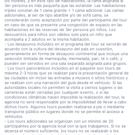
los hoteles, y en este tipo de habitaciones, la cama asignada al
3er persona es más pequeña que las estándar. Las habitaciones
triples constan de 1 cama grande + 1 cama adicional. Las camas
adicionales, al ser de tipo abatible y/o de sofá cama, se
considerarán como aceptación por parte del participante del tour
en caso de que se presente una congestión de espacio en las
habitaciones en las reservas de 3er persona y/o niños. Los
descuentos para niños son válidos solo para un niño que
acompaña a 2 adultos en la misma habitación.
- Los desayunos incluidos en el programa del tour se servirán de
acuerdo con la cultura del desayuno del país en cuestión,
generalmente en forma de desayuno continental que incluye una
selección limitada de mantequilla, mermelada, pan, té o café, y
pueden ser servidos en una sala separada asignada para grupos.
- Los tours panorámicos incluidos en el paquete son tours de
máxima 2-3 horas que se realizan para la presentación general de
las ciudades sin incluir las entradas a museos o sitios históricos y
se realizan con una narración del guía desde el vehículo. Si las
autoridades locales no permiten la visita a ciertos lugares o las
carreteras están cerradas por cualquier evento, o si las
condiciones climáticas hacen imposible la realización del tour, la
agencia no será responsable por la imposibilidad de llevar a cabo
dichos tours. Algunos tours pueden realizarse a pie o mediante
transporte público en lugares donde no se permite el acceso a
vehículos.
- Los tours adicionales se organizan con un mínimo de 20
participantes por la agencia local con la que trabajamos. Si no se
alcanza el número suficiente, los tours no se realizarán o los