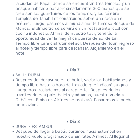
la ciudad de Kapal, donde se encuentran tres templos y un 
bosque habitado por aproximadamente 300 monos que se 
cree son los guardianes de los templos, y los célèbre 
Templos de Tanah Lot construidos sobre una roca en el 
océano. Luego, pasamos al mundialmente famoso Bosque de 
Monos. El almuerzo se servirá en un restaurante local con 
cocina indonesia. Al final de nuestro tour, tendrás la 
oportunidad de ver la magnífica puesta de sol de Bali. 
Tiempo libre para disfrutar del sol. Después del tour, regreso 
al hotel y tiempo libre para descansar. Alojamiento en el 
hotel.
Día 7
BALI - DUBÁI
Después del desayuno en el hotel, vaciar las habitaciones y 
tiempo libre hasta la hora de traslado que indicará su guía. 
Luego nos trasladamos al aeropuerto. Después de los 
trámites de equipaje, boleto y aduanas, nuestro vuelo a 
Dubái con Emirates Airlines se realizará. Pasaremos la noche 
en el avión.
Día 8
DUBÁI - ESTAMBUL
Después de llegar a Dubái, partimos hacia Estambul en 
nuestro vuelo programado de Emirates Airlines. Al llegar al 