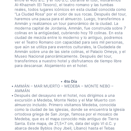
entre el 400 a.C. y el 106 d.C. Durante el tour, visitaremos 
Al-Khazneh (El Tesoro), el teatro romano y las tumbas 
reales, todos lugares icónicos en esta ciudad conocida como 
“La Ciudad Rosa” por el color de sus rocas. Después del tour, 
haremos una pausa para el almuerzo. Luego, transferimos a 
Ammán y realizamos un tour panorámico de la ciudad. La 
moderna capital de Jordania, Ammán, fue construida sobre 7 
colinas en la antigüedad, cubriendo hoy 19 colinas. En esta 
ciudad de mezcla entre lo moderno y lo antiguo, podremos 
ver el Teatro Romano con capacidad para seis mil personas, 
que aún se utiliza para eventos culturales, la Ciudadela de 
Ammán sobre una de las siete colinas, el Palacio Omeya, y el 
Museo Nacional panorámicamente. Después del tour, 
transferimos a nuestro hotel y disfrutamos de tiempo libre 
para descansar. Alojamiento en el hotel.
4to Día
AMMÁN – MAR MUERTO – MEDEBA – MONTE NEBO – 
AMMÁN
Después del desayuno en el hotel, nos dirigimos a una 
excursión a Medeba, Monte Nebo y el Mar Muerto con 
almuerzo incluido. Primero visitamos Medeba, conocida 
como la ciudad de las iglesias, donde se encuentra la iglesia 
ortodoxa griega de San Jorge, famosa por el mosaico de 
Medeba, que es el mapa conocido más antiguo de Tierra 
Santa. Este mapa, de 21,5x7 cm, data del siglo VI d.C. y 
abarca desde Byblos (hoy Jbeil, Líbano) hasta el Tebas 