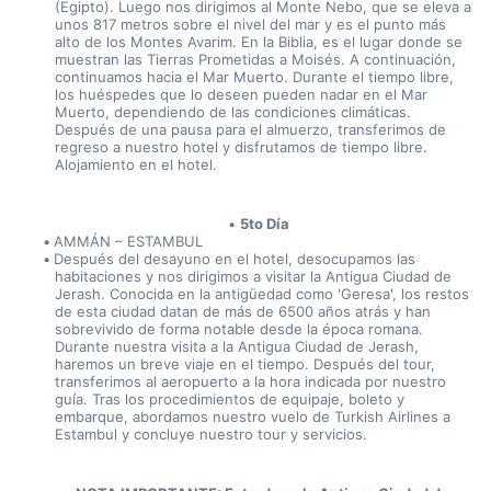
(Egipto). Luego nos dirigimos al Monte Nebo, que se eleva a 
unos 817 metros sobre el nivel del mar y es el punto más 
alto de los Montes Avarim. En la Biblia, es el lugar donde se 
muestran las Tierras Prometidas a Moisés. A continuación, 
continuamos hacia el Mar Muerto. Durante el tiempo libre, 
los huéspedes que lo deseen pueden nadar en el Mar 
Muerto, dependiendo de las condiciones climáticas. 
Después de una pausa para el almuerzo, transferimos de 
regreso a nuestro hotel y disfrutamos de tiempo libre. 
Alojamiento en el hotel.
5to Día
AMMÁN – ESTAMBUL
Después del desayuno en el hotel, desocupamos las 
habitaciones y nos dirigimos a visitar la Antigua Ciudad de 
Jerash. Conocida en la antigüedad como 'Geresa', los restos 
de esta ciudad datan de más de 6500 años atrás y han 
sobrevivido de forma notable desde la época romana. 
Durante nuestra visita a la Antigua Ciudad de Jerash, 
haremos un breve viaje en el tiempo. Después del tour, 
transferimos al aeropuerto a la hora indicada por nuestro 
guía. Tras los procedimientos de equipaje, boleto y 
embarque, abordamos nuestro vuelo de Turkish Airlines a 
Estambul y concluye nuestro tour y servicios.