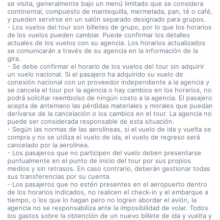
se visita, generalmente bajo un menú limitado que se considera
continental, compuesto de mantequilla, mermelada, pan, té o café,
y pueden servirse en un salón separado designado para grupos.
- Los vuelos del tour son billetes de grupo, por lo que los horarios
de los vuelos pueden cambiar. Puede confirmar los detalles
actuales de los vuelos con su agencia. Los horarios actualizados
se comunicarán a través de su agencia en la información de la
gira.
- Se debe confirmar el horario de los vuelos del tour sin adquirir
un vuelo nacional. Si el pasajero ha adquirido su vuelo de
conexión nacional con un proveedor independiente a la agencia y
se cancela el tour por la agencia o hay cambios en los horarios, no
podrá solicitar reembolso de ningún costo a la agencia. El pasajero
acepta de antemano las pérdidas materiales y morales que puedan
derivarse de la cancelación o los cambios en el tour. La agencia no
puede ser considerada responsable de esta situación.
- Según las normas de las aerolíneas, si el vuelo de ida y vuelta se
compra y no se utiliza el vuelo de ida, el vuelo de regreso será
cancelado por la aerolínea.
- Los pasajeros que no participen del vuelo deben presentarse
puntualmente en el punto de inicio del tour por sus propios
medios y sin retrasos. En caso contrario, deberán gestionar todas
sus transferencias por su cuenta.
- Los pasajeros que no estén presentes en el aeropuerto dentro
de los horarios indicados, no realicen el check-in y el embarque a
tiempo, o los que lo hagan pero no logren abordar el avión, la
agencia no se responsabiliza ante la imposibilidad de volar. Todos
los gastos sobre la obtención de un nuevo billete de ida y vuelta y