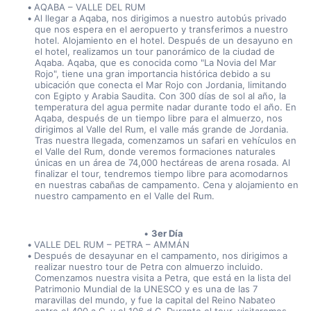
AQABA – VALLE DEL RUM
Al llegar a Aqaba, nos dirigimos a nuestro autobús privado 
que nos espera en el aeropuerto y transferimos a nuestro 
hotel. Alojamiento en el hotel. Después de un desayuno en 
el hotel, realizamos un tour panorámico de la ciudad de 
Aqaba. Aqaba, que es conocida como "La Novia del Mar 
Rojo", tiene una gran importancia histórica debido a su 
ubicación que conecta el Mar Rojo con Jordania, limitando 
con Egipto y Arabia Saudita. Con 300 días de sol al año, la 
temperatura del agua permite nadar durante todo el año. En 
Aqaba, después de un tiempo libre para el almuerzo, nos 
dirigimos al Valle del Rum, el valle más grande de Jordania. 
Tras nuestra llegada, comenzamos un safari en vehículos en 
el Valle del Rum, donde veremos formaciones naturales 
únicas en un área de 74,000 hectáreas de arena rosada. Al 
finalizar el tour, tendremos tiempo libre para acomodarnos 
en nuestras cabañas de campamento. Cena y alojamiento en 
nuestro campamento en el Valle del Rum.
3er Día
VALLE DEL RUM – PETRA – AMMÁN
Después de desayunar en el campamento, nos dirigimos a 
realizar nuestro tour de Petra con almuerzo incluido. 
Comenzamos nuestra visita a Petra, que está en la lista del 
Patrimonio Mundial de la UNESCO y es una de las 7 
maravillas del mundo, y fue la capital del Reino Nabateo 