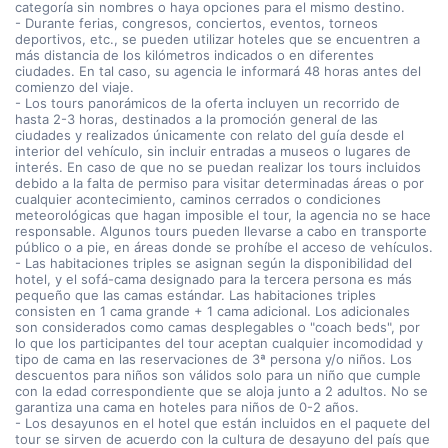
categoría sin nombres o haya opciones para el mismo destino.
- Durante ferias, congresos, conciertos, eventos, torneos
deportivos, etc., se pueden utilizar hoteles que se encuentren a
más distancia de los kilómetros indicados o en diferentes
ciudades. En tal caso, su agencia le informará 48 horas antes del
comienzo del viaje.
- Los tours panorámicos de la oferta incluyen un recorrido de
hasta 2-3 horas, destinados a la promoción general de las
ciudades y realizados únicamente con relato del guía desde el
interior del vehículo, sin incluir entradas a museos o lugares de
interés. En caso de que no se puedan realizar los tours incluidos
debido a la falta de permiso para visitar determinadas áreas o por
cualquier acontecimiento, caminos cerrados o condiciones
meteorológicas que hagan imposible el tour, la agencia no se hace
responsable. Algunos tours pueden llevarse a cabo en transporte
público o a pie, en áreas donde se prohíbe el acceso de vehículos.
- Las habitaciones triples se asignan según la disponibilidad del
hotel, y el sofá-cama designado para la tercera persona es más
pequeño que las camas estándar. Las habitaciones triples
consisten en 1 cama grande + 1 cama adicional. Los adicionales
son considerados como camas desplegables o "coach beds", por
lo que los participantes del tour aceptan cualquier incomodidad y
tipo de cama en las reservaciones de 3ª persona y/o niños. Los
descuentos para niños son válidos solo para un niño que cumple
con la edad correspondiente que se aloja junto a 2 adultos. No se
garantiza una cama en hoteles para niños de 0-2 años.
- Los desayunos en el hotel que están incluidos en el paquete del
tour se sirven de acuerdo con la cultura de desayuno del país que