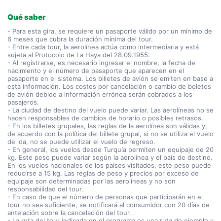
Qué saber
- Para esta gira, se requiere un pasaporte válido por un mínimo de
6 meses que cubra la duración mínima del tour.
- Entre cada tour, la aerolínea actúa como intermediaria y está
sujeta al Protocolo de La Haya del 28.09.1955.
- Al registrarse, es necesario ingresar el nombre, la fecha de
nacimiento y el número de pasaporte que aparecen en el
pasaporte en el sistema. Los billetes de avión se emiten en base a
esta información. Los costos por cancelación o cambio de boletos
de avión debido a información errónea serán cobrados a los
pasajeros.
- La ciudad de destino del vuelo puede variar. Las aerolíneas no se
hacen responsables de cambios de horario o posibles retrasos.
- En los billetes grupales, las reglas de la aerolínea son válidas y,
de acuerdo con la política del billete grupal, si no se utiliza el vuelo
de ida, no se puede utilizar el vuelo de regreso.
- En general, los vuelos desde Turquía permiten un equipaje de 20
kg. Este peso puede variar según la aerolínea y el país de destino.
En los vuelos nacionales de los países visitados, este peso puede
reducirse a 15 kg. Las reglas de peso y precios por exceso de
equipaje son determinadas por las aerolíneas y no son
responsabilidad del tour.
- En caso de que el número de personas que participarán en el
tour no sea suficiente, se notificará al consumidor con 20 días de
antelación sobre la cancelación del tour.
- La ruta del tour indicada en el programa es una ruta de ejemplo y