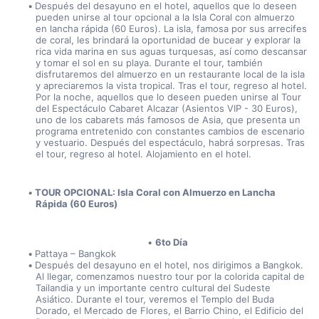
Después del desayuno en el hotel, aquellos que lo deseen 
pueden unirse al tour opcional a la Isla Coral con almuerzo 
en lancha rápida (60 Euros). La isla, famosa por sus arrecifes 
de coral, les brindará la oportunidad de bucear y explorar la 
rica vida marina en sus aguas turquesas, así como descansar 
y tomar el sol en su playa. Durante el tour, también 
disfrutaremos del almuerzo en un restaurante local de la isla 
y apreciaremos la vista tropical. Tras el tour, regreso al hotel. 
Por la noche, aquellos que lo deseen pueden unirse al Tour 
del Espectáculo Cabaret Alcazar (Asientos VIP - 30 Euros), 
uno de los cabarets más famosos de Asia, que presenta un 
programa entretenido con constantes cambios de escenario 
y vestuario. Después del espectáculo, habrá sorpresas. Tras 
el tour, regreso al hotel. Alojamiento en el hotel.
TOUR OPCIONAL: Isla Coral con Almuerzo en Lancha 
Rápida (60 Euros)
6to Día
Pattaya – Bangkok
Después del desayuno en el hotel, nos dirigimos a Bangkok. 
Al llegar, comenzamos nuestro tour por la colorida capital de 
Tailandia y un importante centro cultural del Sudeste 
Asiático. Durante el tour, veremos el Templo del Buda 
Dorado, el Mercado de Flores, el Barrio Chino, el Edificio del 