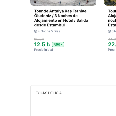
Tour de Antalya Kaş Fethiye
Tour
Ölüdeniz / 3 Noches de
Aloj
Alojamiento en Hotel / Salida
noch
desde Estambul
Est
4 Noche 5 Días
6 
25.0 ₺
44.0
12.5 ₺
22
%50
Precio inicial
Precio
TOURS DE LÍCIA