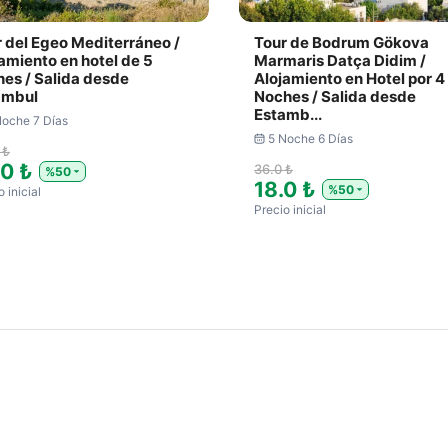
 del Egeo Mediterráneo /
Tour de Bodrum Gökova
amiento en hotel de 5
Marmaris Datça Didim /
es / Salida desde
Alojamiento en Hotel por 4
ambul
Noches / Salida desde
Estamb...
Noche 7 Días
5 Noche 6 Días
 ₺
.0 ₺
36.0 ₺
%50
18.0 ₺
%50
 inicial
Precio inicial