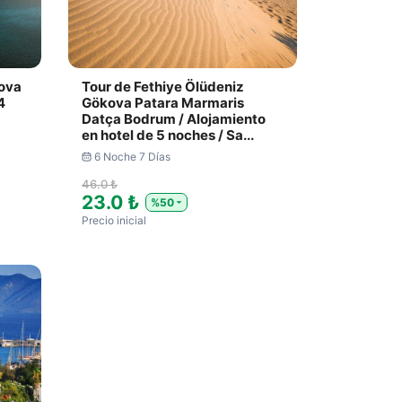
kova
Tour de Fethiye Ölüdeniz
4
Gökova Patara Marmaris
Datça Bodrum / Alojamiento
en hotel de 5 noches / Sa...
6 Noche 7 Días
46.0 ₺
23.0 ₺
%50
Precio inicial