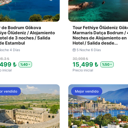
r de Bodrum Gökova
Tour Fethiye Ölüdeniz Gö
iye Ölüdeniz / Alojamiento
Marmaris Datça Bodrum / 
otel de 3 noches / Salida
Noches de Alojamiento en
de Estambul
Hotel / Salida desde...
Noche 4 Días
5 Noche 6 Días
98.3 ₺
30,998 ₺
,499 ₺
15,499 ₺
%40
%50
 inicial
Precio inicial
or vendido
Mejor vendido