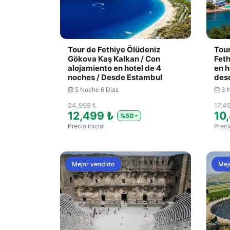
Tour de Fethiye Ölüdeniz
Tou
Gökova Kaş Kalkan / Con
Feth
alojamiento en hotel de 4
en h
noches / Desde Estambul
des
5 Noche 6 Días
3 
24,998 ₺
17,4
12,499 ₺
10
%50
Precio inicial
Precio
Mejor vendido
Mej