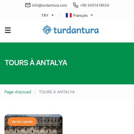
info@turdantura.com
+90 5451419534
TRY
Français
TOURS À ANTALYA
Page d'accueil
TOURS À ANTALYA
Vente rapide