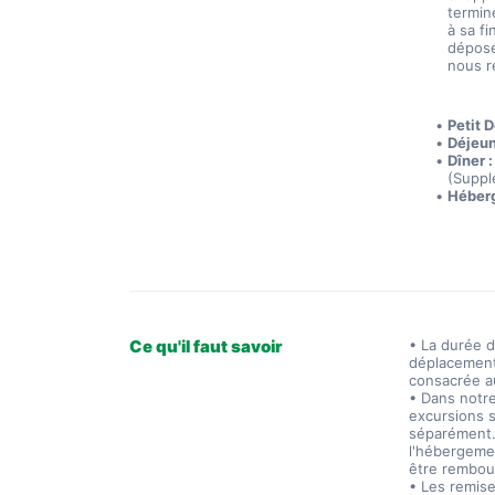
termin
à sa f
dépose
nous r
Petit D
Déjeun
Dîner :
(Suppl
Héber
Ce qu'il faut savoir
• La durée d
déplacement 
consacrée a
• Dans notre
excursions s
séparément. 
l'hébergeme
être rembou
• Les remise