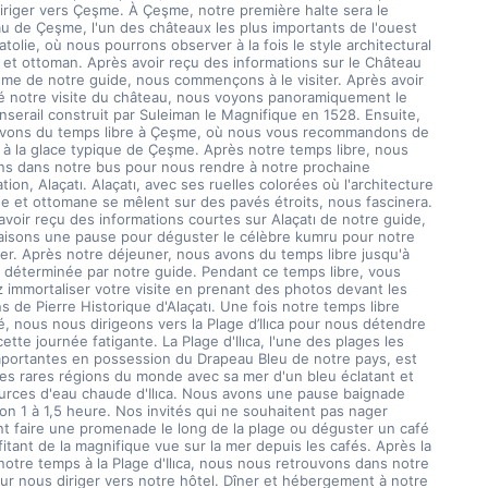
iriger vers Çeşme. À Çeşme, notre première halte sera le 
u de Çeşme, l'un des châteaux les plus importants de l'ouest 
atolie, où nous pourrons observer à la fois le style architectural 
 et ottoman. Après avoir reçu des informations sur le Château 
me de notre guide, nous commençons à le visiter. Après avoir 
é notre visite du château, nous voyons panoramiquement le 
nserail construit par Suleiman le Magnifique en 1528. Ensuite, 
vons du temps libre à Çeşme, où nous vous recommandons de 
 à la glace typique de Çeşme. Après notre temps libre, nous 
s dans notre bus pour nous rendre à notre prochaine 
tion, Alaçatı. Alaçatı, avec ses ruelles colorées où l'architecture 
e et ottomane se mêlent sur des pavés étroits, nous fascinera. 
avoir reçu des informations courtes sur Alaçatı de notre guide, 
aisons une pause pour déguster le célèbre kumru pour notre 
er. Après notre déjeuner, nous avons du temps libre jusqu'à 
e déterminée par notre guide. Pendant ce temps libre, vous 
 immortaliser votre visite en prenant des photos devant les 
 de Pierre Historique d'Alaçatı. Une fois notre temps libre 
é, nous nous dirigeons vers la Plage d’Ilıca pour nous détendre 
ette journée fatigante. La Plage d'Ilıca, l'une des plages les 
mportantes en possession du Drapeau Bleu de notre pays, est 
des rares régions du monde avec sa mer d'un bleu éclatant et 
urces d'eau chaude d'Ilıca. Nous avons une pause baignade 
on 1 à 1,5 heure. Nos invités qui ne souhaitent pas nager 
t faire une promenade le long de la plage ou déguster un café 
itant de la magnifique vue sur la mer depuis les cafés. Après la 
notre temps à la Plage d'Ilıca, nous nous retrouvons dans notre 
ur nous diriger vers notre hôtel. Dîner et hébergement à notre 