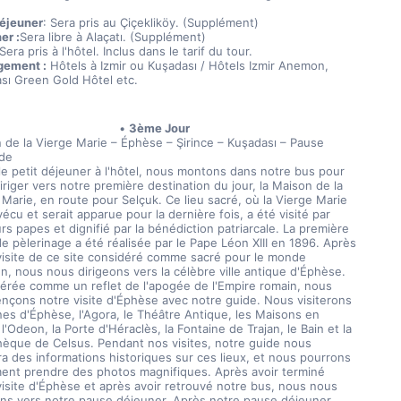
Déjeuner
: Sera pris au Çiçekliköy. (Supplément)
er :
Sera libre à Alaçatı. (Supplément)
 Sera pris à l'hôtel. Inclus dans le tarif du tour.
gement :
 Hôtels à Izmir ou Kuşadası / Hôtels Izmir Anemon, 
sı Green Gold Hôtel etc.
3ème Jour
 de la Vierge Marie – Éphèse – Şirince – Kuşadası – Pause 
de
le petit déjeuner à l'hôtel, nous montons dans notre bus pour 
riger vers notre première destination du jour, la Maison de la 
Marie, en route pour Selçuk. Ce lieu sacré, où la Vierge Marie 
vécu et serait apparue pour la dernière fois, a été visité par 
rs papes et dignifié par la bénédiction patriarcale. La première 
de pèlerinage a été réalisée par le Pape Léon XIII en 1896. Après 
visite de ce site considéré comme sacré pour le monde 
n, nous nous dirigeons vers la célèbre ville antique d'Éphèse. 
érée comme un reflet de l'apogée de l'Empire romain, nous 
çons notre visite d'Éphèse avec notre guide. Nous visiterons 
nes d'Éphèse, l'Agora, le Théâtre Antique, les Maisons en 
l'Odeon, la Porte d'Héraclès, la Fontaine de Trajan, le Bain et la 
thèque de Celsus. Pendant nos visites, notre guide nous 
a des informations historiques sur ces lieux, et nous pourrons 
ent prendre des photos magnifiques. Après avoir terminé 
visite d'Éphèse et après avoir retrouvé notre bus, nous nous 
ons vers notre pause déjeuner. Après notre pause déjeuner, 