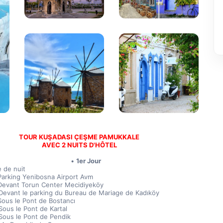
TOUR KUŞADASI ÇEŞME PAMUKKALE 
AVEC 2 NUITS D'HÔTEL 
1er Jour
 de nuit
Parking Yenibosna Airport Avm
Devant Torun Center Mecidiyeköy
Devant le parking du Bureau de Mariage de Kadıköy
Sous le Pont de Bostancı
Sous le Pont de Kartal
Sous le Pont de Pendik