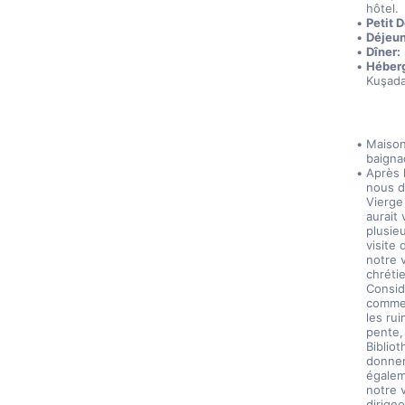
hôtel.
Petit 
Déjeun
Dîner:
Héber
Kuşada
Maison
baigna
Après 
nous di
Vierge 
aurait 
plusieu
visite 
notre 
chrétie
Consid
commen
les rui
pente, 
Biblio
donner
égalem
notre 
dirige