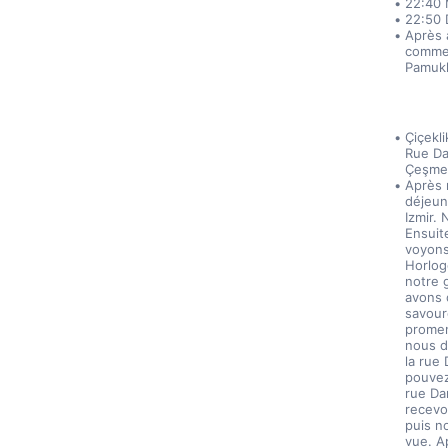
22:40 
22:50 
Après 
commen
Pamukk
Çiçekl
Rue Da
Çeşme –
Après 
déjeun
Izmir.
Ensuit
voyons 
Horloge
notre 
avons 
savoure
promen
nous d
la rue
pouvez
rue Da
recevo
puis n
vue. A