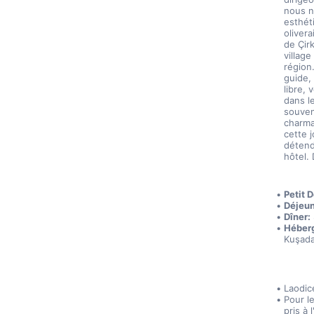
nous no
esthéti
oliver
de Çir
village
région.
guide,
libre,
dans l
souveni
charma
cette 
détend
hôtel.
Petit 
Déjeun
Dîner:
Héber
Kuşada
Laodic
Pour l
pris à 