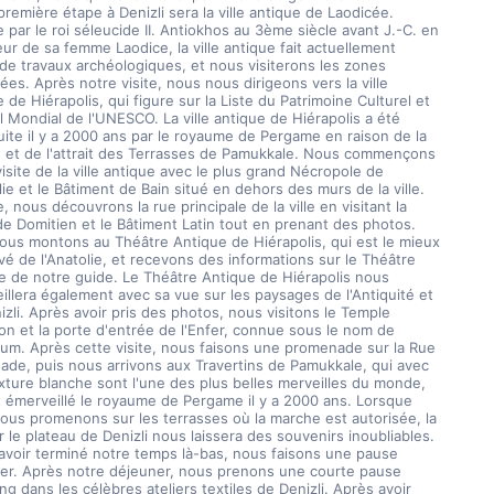
remière étape à Denizli sera la ville antique de Laodicée. 
par le roi séleucide II. Antiokhos au 3ème siècle avant J.-C. en 
ur de sa femme Laodice, la ville antique fait actuellement 
 de travaux archéologiques, et nous visiterons les zones 
ées. Après notre visite, nous nous dirigeons vers la ville 
 de Hiérapolis, qui figure sur la Liste du Patrimoine Culturel et 
 Mondial de l'UNESCO. La ville antique de Hiérapolis a été 
uite il y a 2000 ans par le royaume de Pergame en raison de la 
 et de l'attrait des Terrasses de Pamukkale. Nous commençons 
isite de la ville antique avec le plus grand Nécropole de 
lie et le Bâtiment de Bain situé en dehors des murs de la ville. 
, nous découvrons la rue principale de la ville en visitant la 
de Domitien et le Bâtiment Latin tout en prenant des photos. 
nous montons au Théâtre Antique de Hiérapolis, qui est le mieux 
vé de l'Anatolie, et recevons des informations sur le Théâtre 
e de notre guide. Le Théâtre Antique de Hiérapolis nous 
illera également avec sa vue sur les paysages de l'Antiquité et 
zli. Après avoir pris des photos, nous visitons le Temple 
lon et la porte d'entrée de l'Enfer, connue sous le nom de 
ium. Après cette visite, nous faisons une promenade sur la Rue 
ade, puis nous arrivons aux Travertins de Pamukkale, qui avec 
exture blanche sont l'une des plus belles merveilles du monde, 
t émerveillé le royaume de Pergame il y a 2000 ans. Lorsque 
ous promenons sur les terrasses où la marche est autorisée, la 
 le plateau de Denizli nous laissera des souvenirs inoubliables. 
avoir terminé notre temps là-bas, nous faisons une pause 
er. Après notre déjeuner, nous prenons une courte pause 
g dans les célèbres ateliers textiles de Denizli. Après avoir 