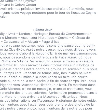
Mc Donald’s de Çayırova
Devant le Gebze Center
avoir pris nos précieux invités aux endroits déterminés, nous 
çons notre voyage nocturne pour le tour de Kuşadası Çeşme 
ale.
2ème Jour
iköy – Izmir – Kordon - Horloge - Bureau du Gouvernement – 
rio Moreno – Ascenseur Historique – Çeşme – Château de 
 Caravanserail – Alaçatı – Plage d'Ilıca
notre voyage nocturne, nous faisons une pause pour le petit-
er au Çiçekliköy. Après notre pause, nous nous dirigeons vers 
 Nous voyons d'abord le Kordon d'Izmir de manière panoramique. 
e, nous descendons de notre bus à la Place Konak, où nous 
l'Hôtel de Ville de l'extérieur, puis nous arrivons à la célèbre 
 d'Izmir. Ici, nous recevons des informations sur l'Horloge de 
guide et prenons notre photo de groupe en souvenir, puis nous 
du temps libre. Pendant ce temps libre, nos invités peuvent 
r leur café du matin à la Place Konak ou faire une courte 
ade au bord de la mer. Après la fin de notre temps libre, nous 
irigeons vers l'Ascenseur Historique d'Izmir. En marchant dans 
 Dario Moreno, pleine de nostalgie, calme et charmante, vous 
 prendre des photos colorées. Après notre promenade dans la 
rio Moreno, nous arrivons à l'Ascenseur Historique. Nous 
ns des informations sur l'Ascenseur Historique de notre guide, 
ous montons avec l'ascenseur pour prendre des photos de la 
près notre pause photo, nous montons dans notre bus pour 