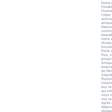
Notre p
Fondée 
l'honne
l'objet
autoris
antique
Naturel
constr
beauté
notre v
l'Anato
Ensuite
Porte 
Puis, 
préser
Antiqu
émerve
de Deni
d'Apol
Pluton
Colonn
leur t
qui on
nous n
vue sur
Après 
déjeun
shoppin