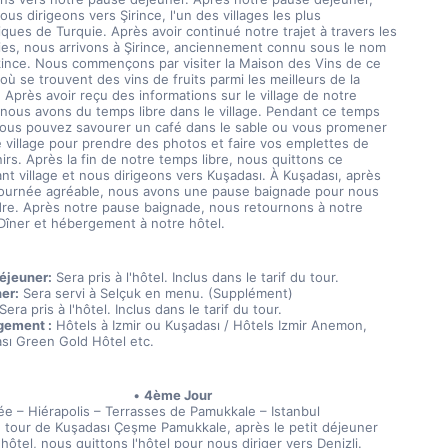
us dirigeons vers Şirince, l'un des villages les plus 
ques de Turquie. Après avoir continué notre trajet à travers les 
aies, nous arrivons à Şirince, anciennement connu sous le nom 
kince. Nous commençons par visiter la Maison des Vins de ce 
 où se trouvent des vins de fruits parmi les meilleurs de la 
 Après avoir reçu des informations sur le village de notre 
 nous avons du temps libre dans le village. Pendant ce temps 
 vous pouvez savourer un café dans le sable ou vous promener 
e village pour prendre des photos et faire vos emplettes de 
rs. Après la fin de notre temps libre, nous quittons ce 
nt village et nous dirigeons vers Kuşadası. À Kuşadası, après 
journée agréable, nous avons une pause baignade pour nous 
re. Après notre pause baignade, nous retournons à notre 
 Dîner et hébergement à notre hôtel.
Déjeuner:
 Sera pris à l'hôtel. Inclus dans le tarif du tour.
er:
 Sera servi à Selçuk en menu. (Supplément)
 Sera pris à l'hôtel. Inclus dans le tarif du tour.
gement :
 Hôtels à Izmir ou Kuşadası / Hôtels Izmir Anemon, 
sı Green Gold Hôtel etc.
4ème Jour
ée – Hiérapolis – Terrasses de Pamukkale – Istanbul
e tour de Kuşadası Çeşme Pamukkale, après le petit déjeuner 
l'hôtel, nous quittons l'hôtel pour nous diriger vers Denizli. 