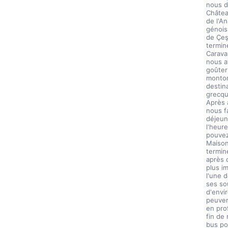
nous d
Châtea
de l'An
génois
de Çeş
termin
Carava
nous a
goûter
monton
destina
grecqu
Après 
nous f
déjeun
l'heur
pouvez
Maisons
termin
après c
plus i
l'une 
ses so
d'envir
peuven
en prof
fin de 
bus po