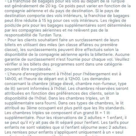
- La franchise de bagages pour les vols au départ de la Turquie
est généralement de 20 kg. Ce poids peut varier en fonction de la
compagnie aérienne et du pays de destination. Si le pays de
destination comporte des vols intérieurs, la franchise de bagages
peut être réduite à 15 kg pour ces vols intérieurs. Les règles de
poids/de prix pour les bagages supplémentaires sont déterminées
par les compagnies aériennes et ne relèvent pas de la
responsabilité de Turdan Tura.
- Pour les clients souhaitant faire un surclassement de leurs
billets en utilisant des miles (en classe affaires ou première
classe), les surclassements peuvent être effectués selon la
disponibilité de la compagnie aérienne après la billetterie. Aucune
garantie de surclassement n'est fournie pour chaque vol. Veuillez
vérifier si les billets des programmes sont dans une catégorie
pouvant être surclassée.
- L'heure d'enregistrement à l'hôtel pour l'hébergement est à
14h00, et l'heure de départ est à 12h00. Les demandes
concernant la chambre (étage élevé, chambre non-fumeur, type
de lit) seront informées à l'hôtel. Les chambres réservées seront
attribuées en fonction des préférences des clients, selon la
disponibilité de l'hôtel. Dans les chambres triples, un lit
supplémentaire sera fourni. Dans ces types de chambres, le lit
attribué au 3ème occupant est plus petit que les lits standards.
Les chambres triples se composent d'un grand lit + 1 lit
supplémentaire. Pour les réservations de 2 adultes + 1 enfant, il
se peut qu'il n'y ait pas de lit séparé pour l'enfant. Les tarifs pour
enfants ne sont valables que si l'enfant séjourne avec 2 adultes.
Les remises pour enfants s'appliquent uniquement à un « seul