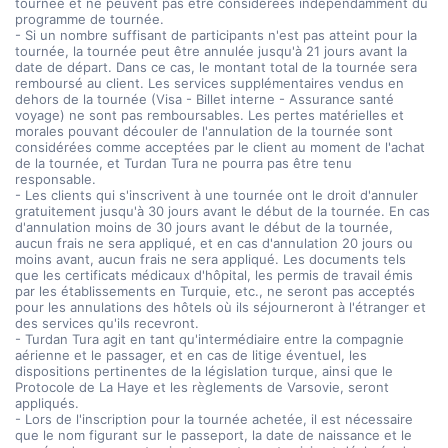
tournée et ne peuvent pas être considérées indépendamment du
programme de tournée.
- Si un nombre suffisant de participants n'est pas atteint pour la
tournée, la tournée peut être annulée jusqu'à 21 jours avant la
date de départ. Dans ce cas, le montant total de la tournée sera
remboursé au client. Les services supplémentaires vendus en
dehors de la tournée (Visa - Billet interne - Assurance santé
voyage) ne sont pas remboursables. Les pertes matérielles et
morales pouvant découler de l'annulation de la tournée sont
considérées comme acceptées par le client au moment de l'achat
de la tournée, et Turdan Tura ne pourra pas être tenu
responsable.
- Les clients qui s'inscrivent à une tournée ont le droit d'annuler
gratuitement jusqu'à 30 jours avant le début de la tournée. En cas
d'annulation moins de 30 jours avant le début de la tournée,
aucun frais ne sera appliqué, et en cas d'annulation 20 jours ou
moins avant, aucun frais ne sera appliqué. Les documents tels
que les certificats médicaux d'hôpital, les permis de travail émis
par les établissements en Turquie, etc., ne seront pas acceptés
pour les annulations des hôtels où ils séjourneront à l'étranger et
des services qu'ils recevront.
- Turdan Tura agit en tant qu'intermédiaire entre la compagnie
aérienne et le passager, et en cas de litige éventuel, les
dispositions pertinentes de la législation turque, ainsi que le
Protocole de La Haye et les règlements de Varsovie, seront
appliqués.
- Lors de l'inscription pour la tournée achetée, il est nécessaire
que le nom figurant sur le passeport, la date de naissance et le