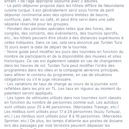
enfant » de l'âge approprié séjourne avec 2 adultes.
- Le petit-déjeuner proposé dans les hôtels diffère de l’abondante
cuisine turque. Il est généralement servi sous forme de petit
déjeuner continental avec des options limitées de beurre,
confiture, pain, thé ou café, et peut être servi dans une salle
séparée réservée pour les groupes.
- Pendant des périodes spéciales telles que des foires, des
congrès, des concerts, des événements, des tournois sportifs,
etc., les hôtels peuvent être situés à des distances supérieures à
celles indiquées. Dans ce cas, cela sera annoncé par Turdan Tura
15 jours avant la date de départ de la tournée.
- Notre guide peut modifier les jours des tournées en fonction du
nombre de participants et de la disponibilité des musées et sites
historiques. Ce cas est également valable en cas de changement
dans les heures de vol. Turdan Tura peut modifier l'ordre des
programmes dans les villes et la compagnie aérienne principale,
sans altérer le contenu du programme, en cas de situations
obligatoires ou s'il le juge nécessaire.
- Les variations de taux de change au cours de la journée sont
reflétées dans les prix en TL. Les taux en vigueur au moment du
paiement seront appliqués.
- Les types de véhicules utilisés dans nos tournées sont classés
en fonction du nombre de personnes comme suit. Les autobus
sont utilisés pour 25 à 46 personnes. (Mercedes Travego, etc.)
Les midibus sont utilisés pour 17 à 24 personnes (Isuzu Turkuaz,
etc.) Les minibus sont utilisés pour 8 à 16 personnes. (Mercedes
Sprinter, etc.) De plus, les temps d'attente aux postes de douane
lors des passages par voie terrestre peuvent dépasser les