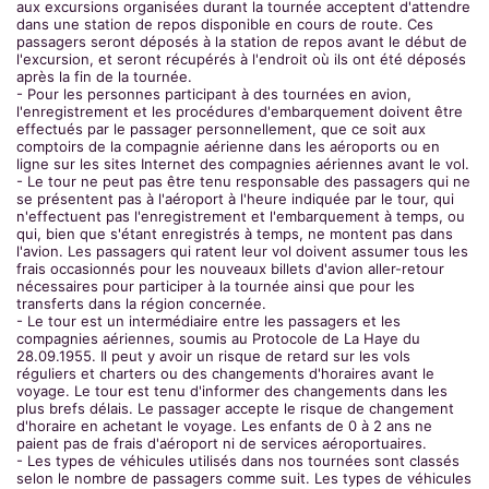
aux excursions organisées durant la tournée acceptent d'attendre
dans une station de repos disponible en cours de route. Ces
passagers seront déposés à la station de repos avant le début de
l'excursion, et seront récupérés à l'endroit où ils ont été déposés
après la fin de la tournée.
- Pour les personnes participant à des tournées en avion,
l'enregistrement et les procédures d'embarquement doivent être
effectués par le passager personnellement, que ce soit aux
comptoirs de la compagnie aérienne dans les aéroports ou en
ligne sur les sites Internet des compagnies aériennes avant le vol.
- Le tour ne peut pas être tenu responsable des passagers qui ne
se présentent pas à l'aéroport à l'heure indiquée par le tour, qui
n'effectuent pas l'enregistrement et l'embarquement à temps, ou
qui, bien que s'étant enregistrés à temps, ne montent pas dans
l'avion. Les passagers qui ratent leur vol doivent assumer tous les
frais occasionnés pour les nouveaux billets d'avion aller-retour
nécessaires pour participer à la tournée ainsi que pour les
transferts dans la région concernée.
- Le tour est un intermédiaire entre les passagers et les
compagnies aériennes, soumis au Protocole de La Haye du
28.09.1955. Il peut y avoir un risque de retard sur les vols
réguliers et charters ou des changements d'horaires avant le
voyage. Le tour est tenu d'informer des changements dans les
plus brefs délais. Le passager accepte le risque de changement
d'horaire en achetant le voyage. Les enfants de 0 à 2 ans ne
paient pas de frais d'aéroport ni de services aéroportuaires.
- Les types de véhicules utilisés dans nos tournées sont classés
selon le nombre de passagers comme suit. Les types de véhicules