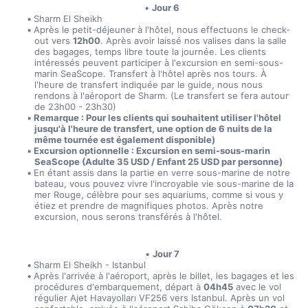
Jour 6
Sharm El Sheikh
Après le petit-déjeuner à l'hôtel, nous effectuons le check-
out vers 
12h00
. Après avoir laissé nos valises dans la salle 
des bagages, temps libre toute la journée. Les clients 
intéressés peuvent participer à l'excursion en semi-sous-
marin SeaScope. Transfert à l'hôtel après nos tours. À 
l'heure de transfert indiquée par le guide, nous nous 
rendons à l'aéroport de Sharm. (Le transfert se fera autour 
de 23h00 - 23h30)
Remarque : Pour les clients qui souhaitent utiliser l'hôtel 
jusqu'à l'heure de transfert, une option de 6 nuits de la 
même tournée est également disponible)
Excursion optionnelle : Excursion en semi-sous-marin 
SeaScope (Adulte 35 USD / Enfant 25 USD par personne)
En étant assis dans la partie en verre sous-marine de notre 
bateau, vous pouvez vivre l'incroyable vie sous-marine de la 
mer Rouge, célèbre pour ses aquariums, comme si vous y 
étiez et prendre de magnifiques photos. Après notre 
excursion, nous serons transférés à l'hôtel.
Jour 7
Sharm El Sheikh - Istanbul
Après l'arrivée à l'aéroport, après le billet, les bagages et les 
procédures d'embarquement, départ à 
04h45
 avec le vol 
régulier Ajet Havayolları VF256 vers Istanbul. Après un vol 