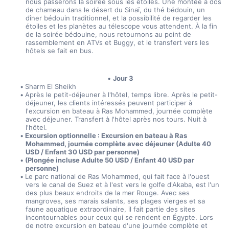
nous passerons la soirée sous les étoiles. Une montée à dos 
de chameau dans le désert du Sinaï, du thé bédouin, un 
dîner bédouin traditionnel, et la possibilité de regarder les 
étoiles et les planètes au télescope vous attendent. À la fin 
de la soirée bédouine, nous retournons au point de 
rassemblement en ATVs et Buggy, et le transfert vers les 
hôtels se fait en bus.
Jour 3
Sharm El Sheikh
Après le petit-déjeuner à l'hôtel, temps libre. Après le petit-
déjeuner, les clients intéressés peuvent participer à 
l'excursion en bateau à Ras Mohammed, journée complète 
avec déjeuner. Transfert à l'hôtel après nos tours. Nuit à 
l'hôtel. 
Excursion optionnelle : Excursion en bateau à Ras 
Mohammed, journée complète avec déjeuner (Adulte 40 
USD / Enfant 30 USD par personne)
(Plongée incluse Adulte 50 USD / Enfant 40 USD par 
personne)
Le parc national de Ras Mohammed, qui fait face à l'ouest 
vers le canal de Suez et à l'est vers le golfe d'Akaba, est l'un 
des plus beaux endroits de la mer Rouge. Avec ses 
mangroves, ses marais salants, ses plages vierges et sa 
faune aquatique extraordinaire, il fait partie des sites 
incontournables pour ceux qui se rendent en Égypte. Lors 
de notre excursion en bateau d'une journée complète et 