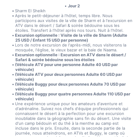
Jour 2
Sharm El Sheikh
Après le petit-déjeuner à l'hôtel, temps libre. Nous 
participons aux visites de la ville de Sharm et à l'excursion en 
ATV dans le désert / Safari & soirée bédouine sous les 
étoiles. Transfert à l'hôtel après nos tours. Nuit à l'hôtel.
Excursion optionnelle : Visite de la ville de Sharm (Adulte 
25 USD / Enfant 15 USD par personne)
Lors de notre excursion de l'après-midi, nous visiterons la 
mosquée, l'église, le vieux bazar et la baie de Naama.
Excursion optionnelle : Excursion en ATV dans le désert / 
Safari & soirée bédouine sous les étoiles 
(Véhicule ATV pour une personne Adulte 40 USD par 
véhicule)
(Véhicule ATV pour deux personnes Adulte 60 USD par 
véhicule)
(Véhicule Buggy pour deux personnes Adulte 70 USD par 
véhicule)
(Véhicule Buggy pour quatre personnes Adulte 110 USD par 
véhicule)
Une expérience unique pour les amateurs d'aventure et 
d'adrénaline. Suivez nos chefs d'équipe professionnels qui 
connaissent le désert à la perfection pour une excursion 
inoubliable dans la géographie sans fin du désert. Une visite 
d'un camp bédouin et du thé à la menthe au camp est 
incluse dans le prix. Ensuite, dans la seconde partie de la 
journée, nous atteindrons, en ATVs et Buggy, le camp où 