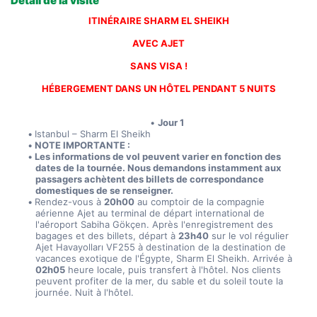
Détail de la visite
ITINÉRAIRE SHARM EL SHEIKH
AVEC AJET
SANS VISA !
HÉBERGEMENT DANS UN HÔTEL PENDANT 5 NUITS
Jour 1
Istanbul – Sharm El Sheikh
NOTE IMPORTANTE :
Les informations de vol peuvent varier en fonction des 
dates de la tournée. Nous demandons instamment aux 
passagers achètent des billets de correspondance 
domestiques de se renseigner.
Rendez-vous à 
20h00
 au comptoir de la compagnie 
aérienne Ajet au terminal de départ international de 
l'aéroport Sabiha Gökçen. Après l'enregistrement des 
bagages et des billets, départ à 
23h40
 sur le vol régulier 
Ajet Havayolları VF255 à destination de la destination de 
vacances exotique de l'Égypte, Sharm El Sheikh. Arrivée à 
02h05
 heure locale, puis transfert à l'hôtel. Nos clients 
peuvent profiter de la mer, du sable et du soleil toute la 
journée. Nuit à l'hôtel.