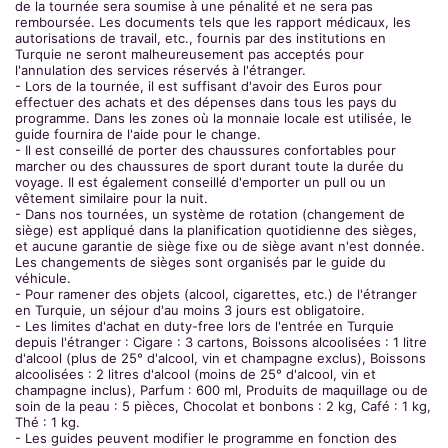
de la tournée sera soumise à une pénalité et ne sera pas
remboursée. Les documents tels que les rapport médicaux, les
autorisations de travail, etc., fournis par des institutions en
Turquie ne seront malheureusement pas acceptés pour
l'annulation des services réservés à l'étranger.
- Lors de la tournée, il est suffisant d'avoir des Euros pour
effectuer des achats et des dépenses dans tous les pays du
programme. Dans les zones où la monnaie locale est utilisée, le
guide fournira de l'aide pour le change.
- Il est conseillé de porter des chaussures confortables pour
marcher ou des chaussures de sport durant toute la durée du
voyage. Il est également conseillé d'emporter un pull ou un
vêtement similaire pour la nuit.
- Dans nos tournées, un système de rotation (changement de
siège) est appliqué dans la planification quotidienne des sièges,
et aucune garantie de siège fixe ou de siège avant n'est donnée.
Les changements de sièges sont organisés par le guide du
véhicule.
- Pour ramener des objets (alcool, cigarettes, etc.) de l'étranger
en Turquie, un séjour d'au moins 3 jours est obligatoire.
- Les limites d'achat en duty-free lors de l'entrée en Turquie
depuis l'étranger : Cigare : 3 cartons, Boissons alcoolisées : 1 litre
d'alcool (plus de 25° d'alcool, vin et champagne exclus), Boissons
alcoolisées : 2 litres d'alcool (moins de 25° d'alcool, vin et
champagne inclus), Parfum : 600 ml, Produits de maquillage ou de
soin de la peau : 5 pièces, Chocolat et bonbons : 2 kg, Café : 1 kg,
Thé : 1 kg.
- Les guides peuvent modifier le programme en fonction des