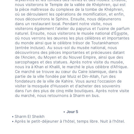
nous visiterons le Temple de la vallée de Khéphren, qui est 
la pièce maîtresse du complexe de la tombe de Khéphren, 
où se déroulaient les opérations de momification, et enfin, 
nous découvrirons le Sphinx. Ensuite, nous déjeunerons 
dans un restaurant local. Pendant notre visite, nous 
visiterons également l'atelier du papyrus et l'usine de parfum 
naturel. Ensuite, nous visiterons le musée national d'Égypte, 
où nous verrons les œuvres les plus célèbres et importantes 
du monde ainsi que le célèbre trésor de Toutankhamon 
(entrée incluse). Au sous-sol du musée national, nous 
découvrirons des pièces importantes et précieuses datant 
de l'Ancien, du Moyen et du Nouvel Empire, ainsi que des 
sarcophages et des statues. Après notre visite du musée, 
nous ira à Khan el Khalili, le marché le plus célèbre d'Afrique. 
Ce marché se trouve au cœur du Caire islamique, dans la 
partie de la ville fondée par Muiz el Din-Allah, l'un des 
fondateurs de la ville de Kahire. Vous aurez l'occasion de 
visiter la mosquée d'Hussein et d'acheter des souvenirs 
dans l'un des plus de cinq mille boutiques. Après notre visite 
du marché, nous retournons à Sharm en bus. 
Jour 5
Sharm El Sheikh
Après le petit-déjeuner à l'hôtel, temps libre. Nuit à l'hôtel. 