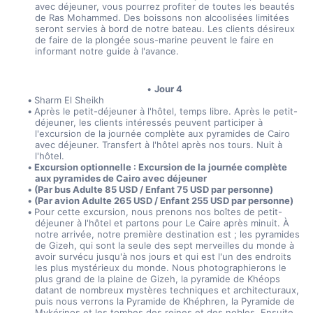
avec déjeuner, vous pourrez profiter de toutes les beautés 
de Ras Mohammed. Des boissons non alcoolisées limitées 
seront servies à bord de notre bateau. Les clients désireux 
de faire de la plongée sous-marine peuvent le faire en 
informant notre guide à l'avance.
Jour 4
Sharm El Sheikh
Après le petit-déjeuner à l'hôtel, temps libre. Après le petit-
déjeuner, les clients intéressés peuvent participer à 
l'excursion de la journée complète aux pyramides de Cairo 
avec déjeuner. Transfert à l'hôtel après nos tours. Nuit à 
l'hôtel.
Excursion optionnelle : Excursion de la journée complète 
aux pyramides de Cairo avec déjeuner
(Par bus Adulte 85 USD / Enfant 75 USD par personne)
(Par avion Adulte 265 USD / Enfant 255 USD par personne)
Pour cette excursion, nous prenons nos boîtes de petit-
déjeuner à l'hôtel et partons pour Le Caire après minuit. À 
notre arrivée, notre première destination est ; les pyramides 
de Gizeh, qui sont la seule des sept merveilles du monde à 
avoir survécu jusqu'à nos jours et qui est l'un des endroits 
les plus mystérieux du monde. Nous photographierons le 
plus grand de la plaine de Gizeh, la pyramide de Khéops 
datant de nombreux mystères techniques et architecturaux, 
puis nous verrons la Pyramide de Khéphren, la Pyramide de 
Mykérinos et les tombes des reines et des nobles. Ensuite, 