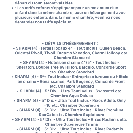
départ du tour, seront valables.
- Les tarifs enfants s'appliquent pour un maximum d'un 
enfant dans la même chambre, pour un hébergement avec 
plusieurs enfants dans la même chambre, veuillez nous 
demander nos tarifs spéciaux.
DÉTAILS D'HÉBERGEMENT :
SHARM (4) - Hôtels locaux 4* - Tout Inclus, Queen Beach, 
Oriental Rivoli, Tivoli, Dreams Vacation, Sharm Holiday etc. 
Chambre Standard
SHARM (4) - Hôtels en chaîne 4*/5* - Tout Inclus - 
Sheraton, Double Tree by Hilton, Barcelo, Concorde Sport 
etc. Chambre Standard
SHARM (4) - 5*+ Tout Inclus - Entreprises turques ou Hôtels 
en chaîne - Renaissance, Park Regency, Concorde Front 
etc. Chambre Standard
SHARM (4) - 5* Dlx. - Ultra Tout Inclus - Swissotel etc. 
Chambre Aqua Deluxe
SHARM (4) - 5* Dlx. - Ultra Tout Inclus - Rixos Adults Only 
+18 etc. Chambre Supérieure
SHARM (4) - 5* Dlx. - Ultra Tout Inclus - Rixos Premium 
SeaGate etc. Chambre Supérieure
SHARM (4) - 5* Dlx. - Ultra Tout Inclus - Rixos Radamis etc. 
Chambre Supérieure Tirana
SHARM (4) - 5* Dlx. - Ultra Tout Inclus - Rixos Radamis 