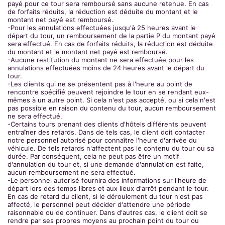
payé pour ce tour sera remboursé sans aucune retenue. En cas
de forfaits réduits, la réduction est déduite du montant et le
montant net payé est remboursé.
-Pour les annulations effectuées jusqu'à 25 heures avant le
départ du tour, un remboursement de la partie P du montant payé
sera effectué. En cas de forfaits réduits, la réduction est déduite
du montant et le montant net payé est remboursé.
-Aucune restitution du montant ne sera effectuée pour les
annulations effectuées moins de 24 heures avant le départ du
tour.
-Les clients qui ne se présentent pas à l'heure au point de
rencontre spécifié peuvent rejoindre le tour en se rendant eux-
mêmes à un autre point. Si cela n'est pas accepté, ou si cela n'est
pas possible en raison du contenu du tour, aucun remboursement
ne sera effectué.
-Certains tours prenant des clients d'hôtels différents peuvent
entraîner des retards. Dans de tels cas, le client doit contacter
notre personnel autorisé pour connaître l'heure d'arrivée du
véhicule. De tels retards n'affectent pas le contenu du tour ou sa
durée. Par conséquent, cela ne peut pas être un motif
d'annulation du tour et, si une demande d'annulation est faite,
aucun remboursement ne sera effectué.
-Le personnel autorisé fournira des informations sur l'heure de
départ lors des temps libres et aux lieux d'arrêt pendant le tour.
En cas de retard du client, si le déroulement du tour n'est pas
affecté, le personnel peut décider d'attendre une période
raisonnable ou de continuer. Dans d'autres cas, le client doit se
rendre par ses propres moyens au prochain point du tour ou