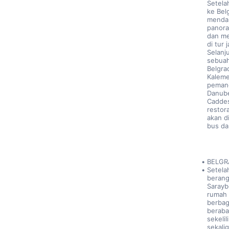
Setela
ke Bel
mendar
panora
dan mem
di tur 
Selanj
sebuah
Belgra
Kaleme
pemand
Danube.
Caddes
restor
akan d
bus da
BELGR
Setela
berang
Sarayb
rumah 
berbag
berabad
sekelil
sekalig