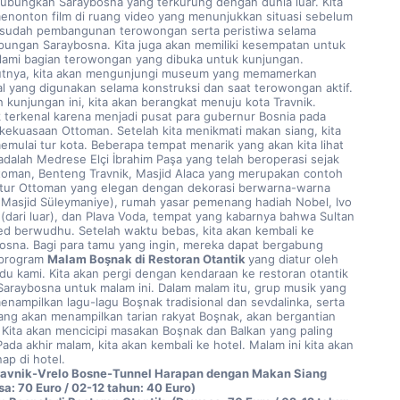
bungkan Saraybosna yang terkurung dengan dunia luar. Kita 
enonton film di ruang video yang menunjukkan situasi sebelum 
sudah pembangunan terowongan serta peristiwa selama 
ungan Saraybosna. Kita juga akan memiliki kesempatan untuk 
ami bagian terowongan yang dibuka untuk kunjungan. 
utnya, kita akan mengunjungi museum yang memamerkan 
al yang digunakan selama konstruksi dan saat terowongan aktif. 
h kunjungan ini, kita akan berangkat menuju kota Travnik. 
k terkenal karena menjadi pusat para gubernur Bosnia pada 
kekuasaan Ottoman. Setelah kita menikmati makan siang, kita 
emulai tur kota. Beberapa tempat menarik yang akan kita lihat 
 adalah Medrese Elçi İbrahim Paşa yang telah beroperasi sejak 
toman, Benteng Travnik, Masjid Alaca yang merupakan contoh 
ktur Ottoman yang elegan dengan dekorasi berwarna-warna 
(Masjid Süleymaniye), rumah yasar pemenang hadiah Nobel, Ivo 
 (dari luar), dan Plava Voda, tempat yang kabarnya bahwa Sultan 
 berwudhu. Setelah waktu bebas, kita akan kembali ke 
osna. Bagi para tamu yang ingin, mereka dapat bergabung 
program 
Malam Boşnak di Restoran Otantik 
yang diatur oleh 
u kami. Kita akan pergi dengan kendaraan ke restoran otantik 
Saraybosna untuk malam ini. Dalam malam itu, grup musik yang 
enampilkan lagu-lagu Boşnak tradisional dan sevdalinka, serta 
ang akan menampilkan tarian rakyat Boşnak, akan bergantian 
. Kita akan mencicipi masakan Boşnak dan Balkan yang paling 
Pada akhir malam, kita akan kembali ke hotel. Malam ini kita akan 
ap di hotel.
ravnik-Vrelo Bosne-Tunnel Harapan dengan Makan Siang 
a: 70 Euro / 02-12 tahun: 40 Euro)