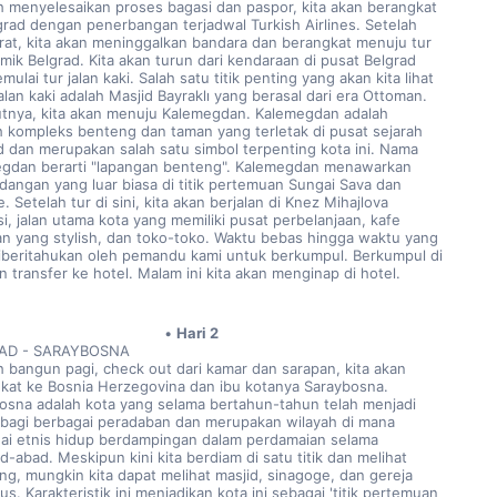
h menyelesaikan proses bagasi dan paspor, kita akan berangkat 
grad dengan penerbangan terjadwal Turkish Airlines. Setelah 
at, kita akan meninggalkan bandara dan berangkat menuju tur 
mik Belgrad. Kita akan turun dari kendaraan di pusat Belgrad 
ulai tur jalan kaki. Salah satu titik penting yang akan kita lihat 
jalan kaki adalah Masjid Bayraklı yang berasal dari era Ottoman. 
utnya, kita akan menuju Kalemegdan. Kalemegdan adalah 
 kompleks benteng dan taman yang terletak di pusat sejarah 
d dan merupakan salah satu simbol terpenting kota ini. Nama 
gdan berarti "lapangan benteng". Kalemegdan menawarkan 
angan yang luar biasa di titik pertemuan Sungai Sava dan 
 Setelah tur di sini, kita akan berjalan di Knez Mihajlova 
i, jalan utama kota yang memiliki pusat perbelanjaan, kafe 
an yang stylish, dan toko-toko. Waktu bebas hingga waktu yang 
iberitahukan oleh pemandu kami untuk berkumpul. Berkumpul di 
n transfer ke hotel. Malam ini kita akan menginap di hotel.
Hari 2
AD - SARAYBOSNA
h bangun pagi, check out dari kamar dan sarapan, kita akan 
kat ke Bosnia Herzegovina dan ibu kotanya Saraybosna. 
osna adalah kota yang selama bertahun-tahun telah menjadi 
bagi berbagai peradaban dan merupakan wilayah di mana 
ai etnis hidup berdampingan dalam perdamaian selama 
-abad. Meskipun kini kita berdiam di satu titik dan melihat 
ing, mungkin kita dapat melihat masjid, sinagoge, dan gereja 
us. Karakteristik ini menjadikan kota ini sebagai 'titik pertemuan 