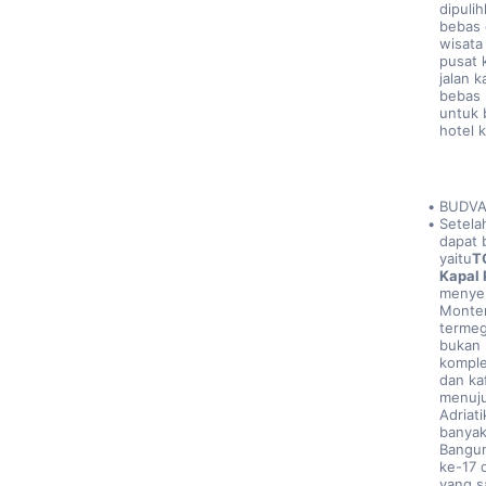
dipuli
bebas 
wisata
pusat 
jalan k
bebas 
untuk 
hotel k
BUDV
Setela
dapat 
yaitu
T
Kapal 
menyen
Monten
termega
bukan 
komple
dan kaf
menuju
Adriat
banyak
Bangun
ke-17 
yang s