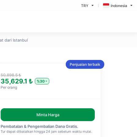
TRY
Indonesia
 dari Istanbul
Penjualan terbaik
50,898.5 ₺
35,629.1 ₺
%30
Per orang
Minta Harga
Pembatalan & Pengembalian Dana Gratis.
Tur dapat dibatalkan hingga 24 jam sebelum waktu mulai.