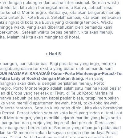
hkan dengan dukungan dan usaha internasional. Setelah waktu 
di Mostar, kita akan berangkat menuju Budva, sebuah resor 
 terkenal di Montenegro. Setibanya, kita akan bergerak menuju 
kota untuk tur kota Budva. Setelah sampai, kita akan melakukan 
aki singkat di kota tua Budva yang dikelilingi tembok. Waktu 
hingga waktu yang akan diberitahukan oleh pemandu kami 
berkumpul. Setelah waktu bebas berakhir, kita akan menuju 
ita. Malam ini kita akan menginap di hotel.
Hari 5
A
h bangun, hari kita bebas. Bagi para tamu yang ingin, mereka 
bergabung dalam tur ekstra yang diatur oleh pemandu kami, 
OUR MASMAVİ KARADAĞ (Kotor-Porto Montenegro-Perast-Tur 
Pulau Lady of Rocks) dengan Makan Siang.
 Hari yang 
angkan akan dimulai dengan perjalanan menuju Porto 
egro. Porto Montenegro adalah salah satu marina kapal pesiar 
h di Eropa yang terletak di Tivat, di Teluk Kotor. Marina ini 
hanya sebuah pelabuhan kapal pesiar biasa, tetapi merupakan 
ks yang memiliki apartemen mewah, hotel, toko-toko mewah, 
e serta restoran. Setelah kunjungan di sini, kita akan berangkat 
 Perast. Perast adalah sebuah kota kecil yang indah di tepi Laut 
ik di Montenegro, yang memiliki sejarah maritim yang kaya serta 
 bangunan dan gereja yang impresif dari periode Renaisans. 
an-bangunan berarsitektur Baroque yang dibangun pada abad 
dan ke-18 mencerminkan kekayaan sejarah dan budaya Perast 
ama. Di sini, Anda dapat mengambil foto yang sangat indah. 