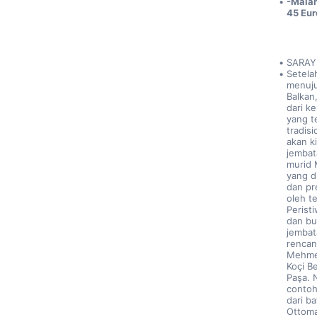
-Malam
45 Eur
SARAY
Setela
menuju
Balkan
dari k
yang t
tradisi
akan k
jembat
murid 
yang d
dan pr
oleh t
Perist
dan bu
jembat
rencana
Mehmet
Koçi B
Paşa. 
contoh
dari ba
Ottoma