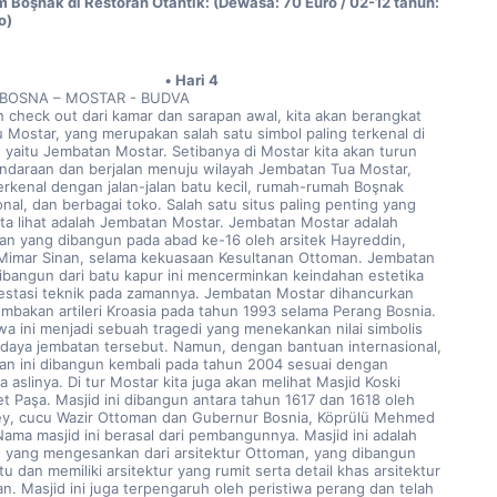
 Boşnak di Restoran Otantik: (Dewasa: 70 Euro / 02-12 tahun: 
o)
Hari 4
BOSNA – MOSTAR - BUDVA
h check out dari kamar dan sarapan awal, kita akan berangkat 
 Mostar, yang merupakan salah satu simbol paling terkenal di 
, yaitu Jembatan Mostar. Setibanya di Mostar kita akan turun 
endaraan dan berjalan menuju wilayah Jembatan Tua Mostar, 
erkenal dengan jalan-jalan batu kecil, rumah-rumah Boşnak 
onal, dan berbagai toko. Salah satu situs paling penting yang 
ita lihat adalah Jembatan Mostar. Jembatan Mostar adalah 
an yang dibangun pada abad ke-16 oleh arsitek Hayreddin, 
Mimar Sinan, selama kekuasaan Kesultanan Ottoman. Jembatan 
ibangun dari batu kapur ini mencerminkan keindahan estetika 
estasi teknik pada zamannya. Jembatan Mostar dihancurkan 
embakan artileri Kroasia pada tahun 1993 selama Perang Bosnia. 
iwa ini menjadi sebuah tragedi yang menekankan nilai simbolis 
daya jembatan tersebut. Namun, dengan bantuan internasional, 
an ini dibangun kembali pada tahun 2004 sesuai dengan 
 aslinya. Di tur Mostar kita juga akan melihat Masjid Koski 
 Paşa. Masjid ini dibangun antara tahun 1617 dan 1618 oleh 
ey, cucu Wazir Ottoman dan Gubernur Bosnia, Köprülü Mehmed 
Nama masjid ini berasal dari pembangunnya. Masjid ini adalah 
 yang mengesankan dari arsitektur Ottoman, yang dibangun 
tu dan memiliki arsitektur yang rumit serta detail khas arsitektur 
n. Masjid ini juga terpengaruh oleh peristiwa perang dan telah 