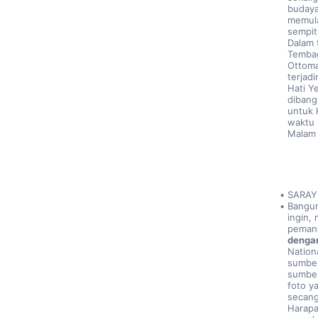
budaya'
memulai
sempit
Dalam t
Tembag
Ottoma
terjad
Hati Y
dibang
untuk 
waktu 
Malam 
SARAY
Bangun
ingin,
pemand
denga
Nation
sumber
sumber
foto y
secang
Harapa