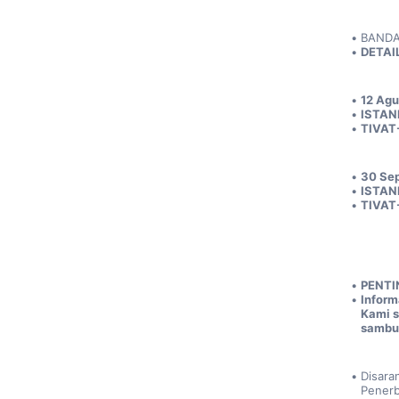
BANDA
DETAI
12 Agu
ISTAN
TIVAT
30 Se
ISTANB
TIVAT-
PENTI
Inform
Kami s
sambun
Disara
Penerb