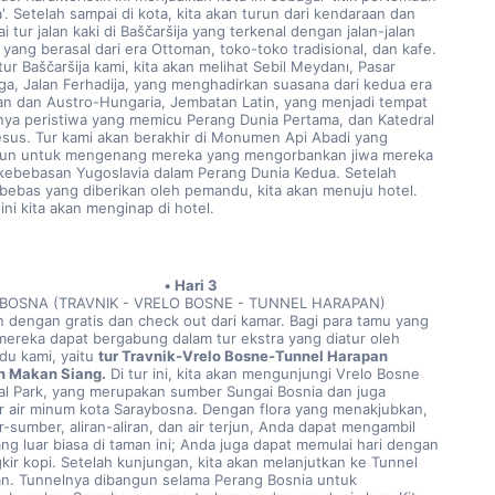
. Setelah sampai di kota, kita akan turun dari kendaraan dan 
 tur jalan kaki di Baščaršija yang terkenal dengan jalan-jalan 
 yang berasal dari era Ottoman, toko-toko tradisional, dan kafe. 
ur Baščaršija kami, kita akan melihat Sebil Meydanı, Pasar 
a, Jalan Ferhadija, yang menghadirkan suasana dari kedua era 
n dan Austro-Hungaria, Jembatan Latin, yang menjadi tempat 
inya peristiwa yang memicu Perang Dunia Pertama, dan Katedral 
esus. Tur kami akan berakhir di Monumen Api Abadi yang 
un untuk mengenang mereka yang mengorbankan jiwa mereka 
kebebasan Yugoslavia dalam Perang Dunia Kedua. Setelah 
bebas yang diberikan oleh pemandu, kita akan menuju hotel. 
ini kita akan menginap di hotel.
Hari 3
BOSNA (TRAVNIK - VRELO BOSNE - TUNNEL HARAPAN)
 dengan gratis dan check out dari kamar. Bagi para tamu yang 
 mereka dapat bergabung dalam tur ekstra yang diatur oleh 
u kami, yaitu 
tur Travnik-Vrelo Bosne-Tunnel Harapan 
n Makan Siang.
 Di tur ini, kita akan mengunjungi Vrelo Bosne 
al Park, yang merupakan sumber Sungai Bosnia dan juga 
 air minum kota Saraybosna. Dengan flora yang menakjubkan, 
-sumber, aliran-aliran, dan air terjun, Anda dapat mengambil 
ang luar biasa di taman ini; Anda juga dapat memulai hari dengan 
kir kopi. Setelah kunjungan, kita akan melanjutkan ke Tunnel 
n. Tunnelnya dibangun selama Perang Bosnia untuk 