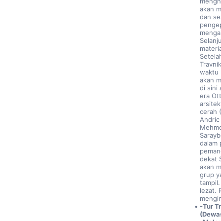
menghu
akan m
dan se
pengep
mengal
Selanj
materi
Setela
Travni
waktu 
akan m
di sini
era Ot
arsite
cerah 
Andric
Mehmed
Sarayb
dalam 
pemand
dekat 
akan m
grup y
tampil
lezat. 
mengin
-Tur T
(Dewas