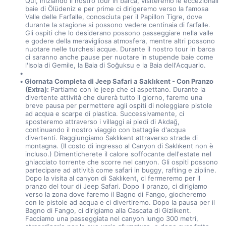
Qui, iniziando il nostro tour in barca, visiteremo le eccezionali 
baie di Ölüdeniz e per prime ci dirigeremo verso la famosa 
Valle delle Farfalle, conosciuta per il Papillon Tigre, dove 
durante la stagione si possono vedere centinaia di farfalle. 
Gli ospiti che lo desiderano possono passeggiare nella valle 
e godere della meravigliosa atmosfera, mentre altri possono 
nuotare nelle turchesi acque. Durante il nostro tour in barca 
ci saranno anche pause per nuotare in stupende baie come 
l'Isola di Gemile, la Baia di Soğuksu e la Baia dell'Acquario.
Giornata Completa di Jeep Safari a Saklıkent - Con Pranzo 
(Extra): 
Partiamo con le jeep che ci aspettano. Durante la 
divertente attività che durerà tutto il giorno, faremo una 
breve pausa per permettere agli ospiti di noleggiare pistole 
ad acqua e scarpe di plastica. Successivamente, ci 
sposteremo attraverso i villaggi ai piedi di Akdağ, 
continuando il nostro viaggio con battaglie d'acqua 
divertenti. Raggiungiamo Saklıkent attraverso strade di 
montagna. (Il costo di ingresso al Canyon di Saklıkent non è 
incluso.) Dimenticherete il calore soffocante dell'estate nel 
ghiacciato torrente che scorre nel canyon. Gli ospiti possono 
partecipare ad attività come safari in buggy, rafting e zipline. 
Dopo la visita al canyon di Saklıkent, ci fermeremo per il 
pranzo del tour di Jeep Safari. Dopo il pranzo, ci dirigiamo 
verso la zona dove faremo il Bagno di Fango, giocheremo 
con le pistole ad acqua e ci divertiremo. Dopo la pausa per il 
Bagno di Fango, ci dirigiamo alla Cascata di Gizlikent. 
Facciamo una passeggiata nel canyon lungo 300 metri, 