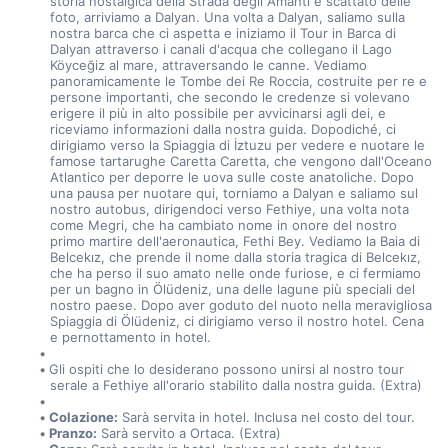
storia nostalgica della Strada degli Amanti e scattato delle 
foto, arriviamo a Dalyan. Una volta a Dalyan, saliamo sulla 
nostra barca che ci aspetta e iniziamo il Tour in Barca di 
Dalyan attraverso i canali d'acqua che collegano il Lago 
Köyceğiz al mare, attraversando le canne. Vediamo 
panoramicamente le Tombe dei Re Roccia, costruite per re e 
persone importanti, che secondo le credenze si volevano 
erigere il più in alto possibile per avvicinarsi agli dei, e 
riceviamo informazioni dalla nostra guida. Dopodiché, ci 
dirigiamo verso la Spiaggia di İztuzu per vedere e nuotare le 
famose tartarughe Caretta Caretta, che vengono dall'Oceano 
Atlantico per deporre le uova sulle coste anatoliche. Dopo 
una pausa per nuotare qui, torniamo a Dalyan e saliamo sul 
nostro autobus, dirigendoci verso Fethiye, una volta nota 
come Megri, che ha cambiato nome in onore del nostro 
primo martire dell'aeronautica, Fethi Bey. Vediamo la Baia di 
Belcekız, che prende il nome dalla storia tragica di Belcekız, 
che ha perso il suo amato nelle onde furiose, e ci fermiamo 
per un bagno in Ölüdeniz, una delle lagune più speciali del 
nostro paese. Dopo aver goduto del nuoto nella meravigliosa 
Spiaggia di Ölüdeniz, ci dirigiamo verso il nostro hotel. Cena 
e pernottamento in hotel.
Gli ospiti che lo desiderano possono unirsi al nostro tour 
serale a Fethiye all'orario stabilito dalla nostra guida. (Extra)
Colazione:
 Sarà servita in hotel. Inclusa nel costo del tour.
Pranzo:
 Sarà servito a Ortaca. (Extra)