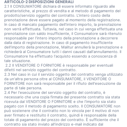
ARTICOLO-2 DISPOSIZIONI GENERALI
2.1 Il CONSUMATORE dichiara di essere informato riguardo alle
caratteristiche, al prezzo di vendita e al metodo di pagamento del
prodotto/servizio oggetto del contratto. L'intero costo della
prenotazione deve essere pagato al momento della registrazione.
In caso di mancato pagamento dell'intero importo, la prenotazione
non verrà effettuata. Tuttavia, nel caso in cui venga effettuata una
prenotazione con saldo insufficiente, il Consumatore sarà ritenuto
responsabile per l'intero importo della prenotazione a decorrere
dalla data di registrazione. In caso di pagamento insufficiente
dell'importo della prenotazione, Malitur annullerà la prenotazione e
richiederà al Consumatore tutti i danni causati dall'annullamento. Il
Consumatore ha effettuato l'acquisto essendo a conoscenza di
tale situazione.
2.2 Il VENDITORE O FORNITORE è responsabile per eventuali
difetti nel servizio oggetto del contratto.
2.3 Nel caso in cui il servizio oggetto del contratto venga utilizzato
da un'altra persona oltre al CONSUMATORE, il VENDITORE O
FORNITORE non sarà responsabile per il rifiuto dell'esecuzione da
parte di tale persona.
2.4 Per l'esecuzione del servizio oggetto del contratto, è
necessario che una copia firmata del presente contratto sia stata
ricevuta dal VENDITORE O FORNITORE e che l'importo sia stato
pagato con il metodo di pagamento scelto. Il CONSUMATORE non
può sostenere che il contratto non lo vincola per il motivo di non
aver firmato e restituito il contratto, quindi è responsabile della
totale di pagamento del prezzo del contratto. È sufficiente che il
contratto sia stato inviato all'indirizzo e-mail indicato dal