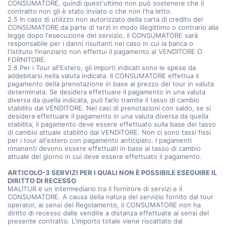
CONSUMATORE, quindi quest'ultimo non può sostenere che il
contratto non gli è stato inviato o che non l'ha letto.
2.5 In caso di utilizzo non autorizzato della carta di credito del
CONSUMATORE da parte di terzi in modo illegittimo o contrario alla
legge dopo l'esecuzione del servizio, il CONSUMATORE sarà
responsabile per i danni risultanti nel caso in cui la banca o
l'istituto finanziario non effettui il pagamento al VENDITORE O
FORNITORE.
2.6 Per i Tour all'Estero, gli importi indicati sono le spese da
addebitarsi nella valuta indicata. Il CONSUMATORE effettua il
pagamento della prenotazione in base al prezzo del tour in valuta
determinata. Se desidera effettuare il pagamento in una valuta
diversa da quella indicata, può farlo tramite il tasso di cambio
stabilito dal VENDITORE. Nei casi di prenotazioni con saldo, se si
desidera effettuare il pagamento in una valuta diversa da quella
stabilita, il pagamento deve essere effettuato sulla base del tasso
di cambio attuale stabilito dal VENDITORE. Non ci sono tassi fissi
per i tour all'estero con pagamento anticipato. I pagamenti
rimanenti devono essere effettuati in base al tasso di cambio
attuale del giorno in cui deve essere effettuato il pagamento.
ARTICOLO-3 SERVIZI PER I QUALI NON È POSSIBILE ESEGUIRE IL
DIRITTO DI RECESSO
MALİTUR è un intermediario tra il fornitore di servizi e il
CONSUMATORE. A causa della natura del servizio fornito dal tour
operator, ai sensi del Regolamento, il CONSUMATORE non ha
diritto di recesso dalle vendite a distanza effettuate ai sensi del
presente contratto. L'importo totale viene riscattato dal