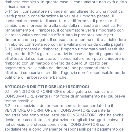
rimborso completo. In questo caso, il consumatore non avrà diritto
a risarcimento.
5-14 Se il consumatore richiede un annullamento o una modifica,
verrà presa in considerazione la valuta e l'importo pagato. Il
consumatore accetta di accettare la differenza di prezzo e di
cambio che si presenterà alla data della richiesta di modifica. Per
l'annullamento e il rimborso, il consumatore verrà rimborsato con
la stessa valuta con cui ha effettuato la prenotazione e per
l'importo che ha pagato. Il consumatore non ha diritto a richiedere
il rimborso confrontando con una valuta diversa da quella pagata.
5-15 Nei processi di rimborso, l'importo rimborsato sarà restituito
nel periodo di 7-14 giorni lavorativi in base al tipo di pagamento
effettuato dal consumatore. Il consumatore non può richiedere un
rimborso con un metodo diverso da quello utilizzato per il
pagamento. Nell'ambito dei rimborsi per pagamenti rateali
effettuati con carta di credito, l'agenzia non è responsabile per le
politiche di rimborso delle banche.
ARTICOLO-6 DIRITTI E OBBLIGHI RECIPROCI
6.1 Il VENDITORE O FORNITORE è obbligato a comunicare al
CONSUMATORE eventuali notifiche di annullamento nel più breve
tempo possibile.
6.2 Le disposizioni del presente contratto concordate tra il
VENDITORE O FORNITORE e il CONSUMATORE durante la
registrazione sono state lette dal CONSUMATORE, che ha anche
richiesto e accettato la registrazione degli altri soggetti coinvolti
nel servizio alle stesse condizioni. I CONSUMATORI sono
solidalmente e congiuntamente responsabili per il pagamento del