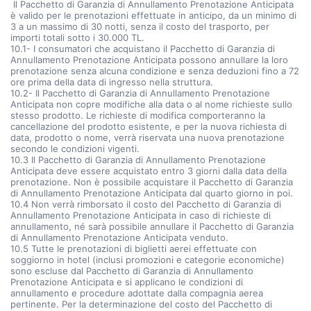
Il Pacchetto di Garanzia di Annullamento Prenotazione Anticipata
è valido per le prenotazioni effettuate in anticipo, da un minimo di
3 a un massimo di 30 notti, senza il costo del trasporto, per
importi totali sotto i 30.000 TL.
10.1- I consumatori che acquistano il Pacchetto di Garanzia di
Annullamento Prenotazione Anticipata possono annullare la loro
prenotazione senza alcuna condizione e senza deduzioni fino a 72
ore prima della data di ingresso nella struttura.
10.2- Il Pacchetto di Garanzia di Annullamento Prenotazione
Anticipata non copre modifiche alla data o al nome richieste sullo
stesso prodotto. Le richieste di modifica comporteranno la
cancellazione del prodotto esistente, e per la nuova richiesta di
data, prodotto o nome, verrà riservata una nuova prenotazione
secondo le condizioni vigenti.
10.3 Il Pacchetto di Garanzia di Annullamento Prenotazione
Anticipata deve essere acquistato entro 3 giorni dalla data della
prenotazione. Non è possibile acquistare il Pacchetto di Garanzia
di Annullamento Prenotazione Anticipata dal quarto giorno in poi.
10.4 Non verrà rimborsato il costo del Pacchetto di Garanzia di
Annullamento Prenotazione Anticipata in caso di richieste di
annullamento, né sarà possibile annullare il Pacchetto di Garanzia
di Annullamento Prenotazione Anticipata venduto.
10.5 Tutte le prenotazioni di biglietti aerei effettuate con
soggiorno in hotel (inclusi promozioni e categorie economiche)
sono escluse dal Pacchetto di Garanzia di Annullamento
Prenotazione Anticipata e si applicano le condizioni di
annullamento e procedure adottate dalla compagnia aerea
pertinente. Per la determinazione del costo del Pacchetto di