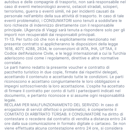
autobus e delle compagnie di trasporto, non sarà responsabile nel
caso di eventi meteorologici avversi, ostacoli stradali, scioperi,
terrorismo, guerra o eventi simili, né per incidenti causati da
personale nell'ambito della sua attività di trasporto. In caso di tale
eventi problematici, i CONSUMATORI sono tenuti a soddisfare le
loro richieste di indennizzo direttamente con il responsabile
principale. L’Agenzia di Viaggi sarà tenuta a rispondere solo per gli
importi non recuperabili dai responsabili principali.
11-13. Per tutto ciò che non è esplicitamente menzionato nel
presente contratto si applicheranno le disposizioni della legge
1618, 4077, 4288, 2634, le convenzioni di IATA, IHA, UFTAA, il
Codice dell'Aviazione Civile, e le leggi internazionali a cui la Turchia
aderiscono così come i regolamenti, direttive e altre normative
correlate.
Le parti hanno redatto la presente voucher e contratto di
pacchetto turistico in due copie, firmate dai rispettivi delegati,
accettando il contenuto e accettando tutte le condizioni. Le parti
riconoscono e accettano congiuntamente le loro obbligazioni e
impegni sottoscrivendo la loro accettazione. L'ospite ha accettato
di firmare il contratto per conto di tutti i partecipanti indicati nel
documento, e pertanto riconosce e si assume ogni responsabilità
legale.
RECLAMI PER MALFUNZIONAMENTO DEL SERVIZIO: In caso di
erogazione di servizi difettosi o problematici, è competente il
COMITATO DI ARBITRATO TÜRSAB. Il CONSUMATORE ha diritto di
contestare o recedere dal contratto di vendita a distanza entro 24
ore dalla sua comunicazione in formato digitale o cartaceo. Se non
viene effettuata alcuna contestazione entro 24 ore, si considera