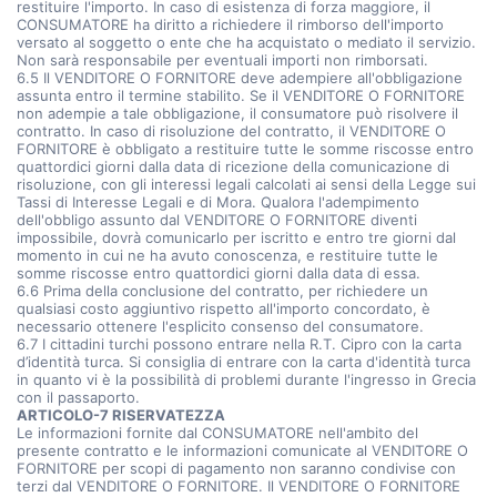
restituire l'importo. In caso di esistenza di forza maggiore, il
CONSUMATORE ha diritto a richiedere il rimborso dell'importo
versato al soggetto o ente che ha acquistato o mediato il servizio.
Non sarà responsabile per eventuali importi non rimborsati.
6.5 Il VENDITORE O FORNITORE deve adempiere all'obbligazione
assunta entro il termine stabilito. Se il VENDITORE O FORNITORE
non adempie a tale obbligazione, il consumatore può risolvere il
contratto. In caso di risoluzione del contratto, il VENDITORE O
FORNITORE è obbligato a restituire tutte le somme riscosse entro
quattordici giorni dalla data di ricezione della comunicazione di
risoluzione, con gli interessi legali calcolati ai sensi della Legge sui
Tassi di Interesse Legali e di Mora. Qualora l'adempimento
dell'obbligo assunto dal VENDITORE O FORNITORE diventi
impossibile, dovrà comunicarlo per iscritto e entro tre giorni dal
momento in cui ne ha avuto conoscenza, e restituire tutte le
somme riscosse entro quattordici giorni dalla data di essa.
6.6 Prima della conclusione del contratto, per richiedere un
qualsiasi costo aggiuntivo rispetto all'importo concordato, è
necessario ottenere l'esplicito consenso del consumatore.
6.7 I cittadini turchi possono entrare nella R.T. Cipro con la carta
d’identità turca. Si consiglia di entrare con la carta d'identità turca
in quanto vi è la possibilità di problemi durante l'ingresso in Grecia
con il passaporto.
ARTICOLO-7 RISERVATEZZA
Le informazioni fornite dal CONSUMATORE nell'ambito del
presente contratto e le informazioni comunicate al VENDITORE O
FORNITORE per scopi di pagamento non saranno condivise con
terzi dal VENDITORE O FORNITORE. Il VENDITORE O FORNITORE