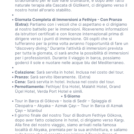
straordinario per le sue varie sfumature, e dopo aver fatto 
naturale terapia alla Cascata di Gizlikent, ci dirigiamo verso il 
nostro hotel all'orario stabilito.
Giornata Completa di Immersioni a Fethiye - Con Pranzo 
(Extra): 
Partiamo con i veicoli che ci aspettano e ci dirigiamo 
al nostro battello per le immersioni. Riceveremo informazioni 
da istruttori certificati e con licenze internazionali prima di 
dirigere verso i punti di immersione. Gli ospiti che si 
tufferanno per la prima volta avranno l'opportunità di fare un 
"discovery diving." Durante l'attività di immersioni prevista 
per tutta la giornata, ci sarà anche la possibilità di immersioni 
per i professionisti. Durante il viaggio in barca, possiamo 
goderci il sole e nuotare nelle acque blu del Mediterraneo.
Colazione:
 Sarà servita in hotel. Inclusa nel costo del tour.
Pranzo:
 Sarà servito liberamente. (Extra)
Cena:
 Sarà servita in hotel. Inclusa nel costo del tour.
Pernottamento:
 Fethiye/ Era Hotel, Malahit Hotel, Grand 
Üçel Hotel, Verda Port Hotel e simili.
5 Giorno
Tour in Barca di Gökova – Isola di Sedir – Spiaggia di 
Cleopatra – Akyaka – Azmak Çayı – Tour in Barca di Azmak 
Çayı – Istanbul
Il giorno finale del nostro Tour di Bodrum Fethiye Gökova, 
dopo aver fatto colazione in hotel, ci dirigiamo verso Kargı. 
Alla fine del nostro viaggio, siamo arrivati nella famosa 
località di Akyaka, premiata per la sua architettura, e saliamo 