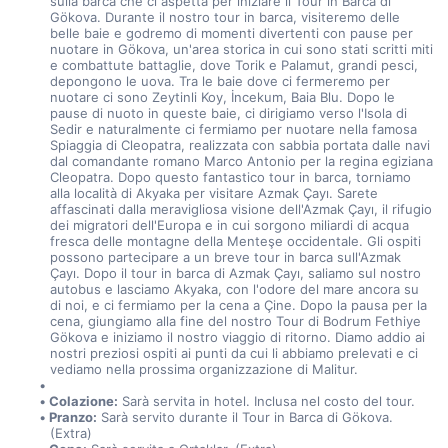
sulla barca che ci aspetta per iniziare il Tour in Barca di 
Gökova. Durante il nostro tour in barca, visiteremo delle 
belle baie e godremo di momenti divertenti con pause per 
nuotare in Gökova, un'area storica in cui sono stati scritti miti 
e combattute battaglie, dove Torik e Palamut, grandi pesci, 
depongono le uova. Tra le baie dove ci fermeremo per 
nuotare ci sono Zeytinli Koy, İncekum, Baia Blu. Dopo le 
pause di nuoto in queste baie, ci dirigiamo verso l'Isola di 
Sedir e naturalmente ci fermiamo per nuotare nella famosa 
Spiaggia di Cleopatra, realizzata con sabbia portata dalle navi 
dal comandante romano Marco Antonio per la regina egiziana 
Cleopatra. Dopo questo fantastico tour in barca, torniamo 
alla località di Akyaka per visitare Azmak Çayı. Sarete 
affascinati dalla meravigliosa visione dell'Azmak Çayı, il rifugio 
dei migratori dell'Europa e in cui sorgono miliardi di acqua 
fresca delle montagne della Menteşe occidentale. Gli ospiti 
possono partecipare a un breve tour in barca sull'Azmak 
Çayı. Dopo il tour in barca di Azmak Çayı, saliamo sul nostro 
autobus e lasciamo Akyaka, con l'odore del mare ancora su 
di noi, e ci fermiamo per la cena a Çine. Dopo la pausa per la 
cena, giungiamo alla fine del nostro Tour di Bodrum Fethiye 
Gökova e iniziamo il nostro viaggio di ritorno. Diamo addio ai 
nostri preziosi ospiti ai punti da cui li abbiamo prelevati e ci 
vediamo nella prossima organizzazione di Malitur.
Colazione:
 Sarà servita in hotel. Inclusa nel costo del tour.
Pranzo:
 Sarà servito durante il Tour in Barca di Gökova. 
(Extra)