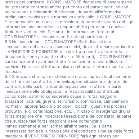
prezzo del contratto. Il CONSUMATORE riconosce di essere parte
del presente contratto anche per conto dei partecipanti indicati
nel Voucher, dichiarando di informarli riguardo all'informativa
preliminare prevista dalla normativa applicabile. Il CONSUMATORE
è responsabile per qualsiasi omissione riguardante questo obbligo
informativo, assumendosi la responsabilità per danni a qualsiasi
titolo derivanti da ciò. Pertanto, le informazioni fornite al
CONSUMATORE si considerano fornite ai partecipanti.
6.3 Nel caso in cui il CONSUMATORE rifiuti di accettare
l'esecuzione del servizio a causa di vizi, deve informare per iscritto
il VENDITORE O FORNITORE e la struttura ricettiva, fornendo la
documentazione probante del vizio. Altrimenti, il CONSUMATORE
sarà considerato aver accettato l'esecuzione e aver utilizzato il
servizio. Non sarà effettuato alcun rimborso. L'intero importo sarà
riscosso.
6.4 Situazioni che non esistevano o erano impreviste al momento
della firma del contratto, che sviluppano situazioni al di fuori del
controllo delle parti, rendendo impossibile in tutto o in parte
l'esecuzione delle obbligazioni e responsabilità contrattuali
concordate, saranno considerate cause di forza maggiore
(catastrofi naturali, guerra, terrorismo, sommosse, cambiamenti
normativi, appropriazioni o scioperi, blocchi, guasti nei processi
produttivi e di comunicazione, ecc.). In caso di insorgenza di una
forza maggiore che impedisca l'esecuzione del contratto, la parte
che subisce tale forza maggiore deve comunicarlo
immediatamente e per iscritto all'altra parte. Se la parte
interessata richiede la risoluzione del contratto a causa della forza
maggiore, il VENDITORE O FORNITORE farà ogni sforzo per