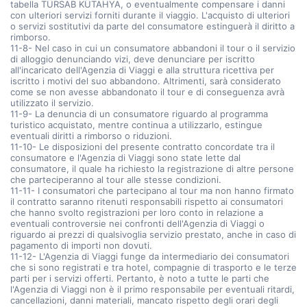
tabella TÜRSAB KÜTAHYA, o eventualmente compensare i danni
con ulteriori servizi forniti durante il viaggio. L'acquisto di ulteriori
o servizi sostitutivi da parte del consumatore estinguerà il diritto a
rimborso.
11-8- Nel caso in cui un consumatore abbandoni il tour o il servizio
di alloggio denunciando vizi, deve denunciare per iscritto
all'incaricato dell'Agenzia di Viaggi e alla struttura ricettiva per
iscritto i motivi del suo abbandono. Altrimenti, sarà considerato
come se non avesse abbandonato il tour e di conseguenza avrà
utilizzato il servizio.
11-9- La denuncia di un consumatore riguardo al programma
turistico acquistato, mentre continua a utilizzarlo, estingue
eventuali diritti a rimborso o riduzioni.
11-10- Le disposizioni del presente contratto concordate tra il
consumatore e l'Agenzia di Viaggi sono state lette dal
consumatore, il quale ha richiesto la registrazione di altre persone
che parteciperanno al tour alle stesse condizioni.
11-11- I consumatori che partecipano al tour ma non hanno firmato
il contratto saranno ritenuti responsabili rispetto ai consumatori
che hanno svolto registrazioni per loro conto in relazione a
eventuali controversie nei confronti dell'Agenzia di Viaggi o
riguardo ai prezzi di qualsivoglia servizio prestato, anche in caso di
pagamento di importi non dovuti.
11-12- L'Agenzia di Viaggi funge da intermediario dei consumatori
che si sono registrati e tra hotel, compagnie di trasporto e le terze
parti per i servizi offerti. Pertanto, è noto a tutte le parti che
l'Agenzia di Viaggi non è il primo responsabile per eventuali ritardi,
cancellazioni, danni materiali, mancato rispetto degli orari degli