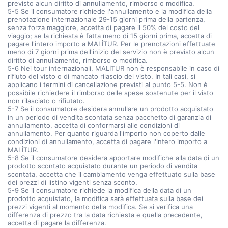
previsto alcun diritto di annullamento, rimborso o modifica.
5-5 Se il consumatore richiede l'annullamento e la modifica della
prenotazione internazionale 29-15 giorni prima della partenza,
senza forza maggiore, accetta di pagare il 50% del costo del
viaggio; se la richiesta è fatta meno di 15 giorni prima, accetta di
pagare l'intero importo a MALİTUR. Per le prenotazioni effettuate
meno di 7 giorni prima dell'inizio del servizio non è previsto alcun
diritto di annullamento, rimborso o modifica.
5-6 Nei tour internazionali, MALİTUR non è responsabile in caso di
rifiuto del visto o di mancato rilascio del visto. In tali casi, si
applicano i termini di cancellazione previsti al punto 5-5. Non è
possibile richiedere il rimborso delle spese sostenute per il visto
non rilasciato o rifiutato.
5-7 Se il consumatore desidera annullare un prodotto acquistato
in un periodo di vendita scontata senza pacchetto di garanzia di
annullamento, accetta di conformarsi alle condizioni di
annullamento. Per quanto riguarda l'importo non coperto dalle
condizioni di annullamento, accetta di pagare l'intero importo a
MALİTUR.
5-8 Se il consumatore desidera apportare modifiche alla data di un
prodotto scontato acquistato durante un periodo di vendita
scontata, accetta che il cambiamento venga effettuato sulla base
dei prezzi di listino vigenti senza sconto.
5-9 Se il consumatore richiede la modifica della data di un
prodotto acquistato, la modifica sarà effettuata sulla base dei
prezzi vigenti al momento della modifica. Se si verifica una
differenza di prezzo tra la data richiesta e quella precedente,
accetta di pagare la differenza.