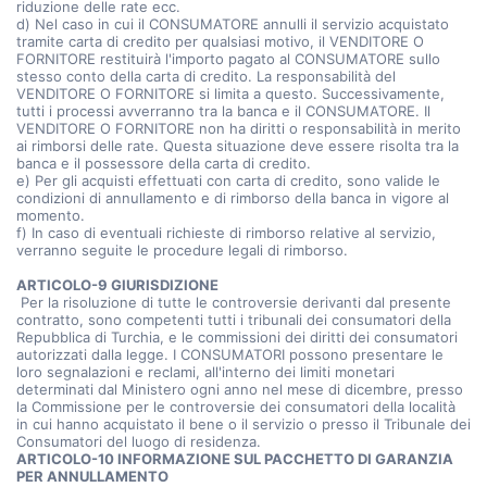
riduzione delle rate ecc.
d) Nel caso in cui il CONSUMATORE annulli il servizio acquistato
tramite carta di credito per qualsiasi motivo, il VENDITORE O
FORNITORE restituirà l'importo pagato al CONSUMATORE sullo
stesso conto della carta di credito. La responsabilità del
VENDITORE O FORNITORE si limita a questo. Successivamente,
tutti i processi avverranno tra la banca e il CONSUMATORE. Il
VENDITORE O FORNITORE non ha diritti o responsabilità in merito
ai rimborsi delle rate. Questa situazione deve essere risolta tra la
banca e il possessore della carta di credito.
e) Per gli acquisti effettuati con carta di credito, sono valide le
condizioni di annullamento e di rimborso della banca in vigore al
momento.
f) In caso di eventuali richieste di rimborso relative al servizio,
verranno seguite le procedure legali di rimborso.
ARTICOLO-9 GIURISDIZIONE
Per la risoluzione di tutte le controversie derivanti dal presente
contratto, sono competenti tutti i tribunali dei consumatori della
Repubblica di Turchia, e le commissioni dei diritti dei consumatori
autorizzati dalla legge. I CONSUMATORI possono presentare le
loro segnalazioni e reclami, all'interno dei limiti monetari
determinati dal Ministero ogni anno nel mese di dicembre, presso
la Commissione per le controversie dei consumatori della località
in cui hanno acquistato il bene o il servizio o presso il Tribunale dei
Consumatori del luogo di residenza.
ARTICOLO-10 INFORMAZIONE SUL PACCHETTO DI GARANZIA
PER ANNULLAMENTO