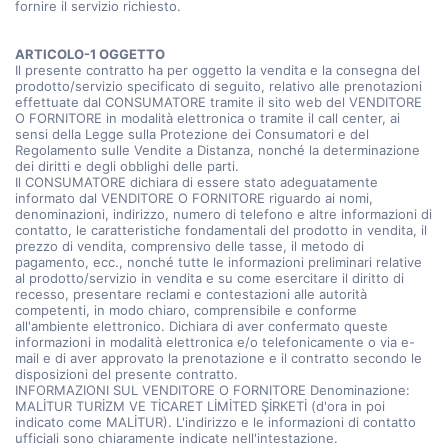
fornire il servizio richiesto.
ARTICOLO-1 OGGETTO
Il presente contratto ha per oggetto la vendita e la consegna del
prodotto/servizio specificato di seguito, relativo alle prenotazioni
effettuate dal CONSUMATORE tramite il sito web del VENDITORE
O FORNITORE in modalità elettronica o tramite il call center, ai
sensi della Legge sulla Protezione dei Consumatori e del
Regolamento sulle Vendite a Distanza, nonché la determinazione
dei diritti e degli obblighi delle parti.
Il CONSUMATORE dichiara di essere stato adeguatamente
informato dal VENDITORE O FORNITORE riguardo ai nomi,
denominazioni, indirizzo, numero di telefono e altre informazioni di
contatto, le caratteristiche fondamentali del prodotto in vendita, il
prezzo di vendita, comprensivo delle tasse, il metodo di
pagamento, ecc., nonché tutte le informazioni preliminari relative
al prodotto/servizio in vendita e su come esercitare il diritto di
recesso, presentare reclami e contestazioni alle autorità
competenti, in modo chiaro, comprensibile e conforme
all'ambiente elettronico. Dichiara di aver confermato queste
informazioni in modalità elettronica e/o telefonicamente o via e-
mail e di aver approvato la prenotazione e il contratto secondo le
disposizioni del presente contratto.
INFORMAZIONI SUL VENDITORE O FORNITORE Denominazione:
MALİTUR TURİZM VE TİCARET LİMİTED ŞİRKETİ (d'ora in poi
indicato come MALİTUR). L'indirizzo e le informazioni di contatto
ufficiali sono chiaramente indicate nell'intestazione.