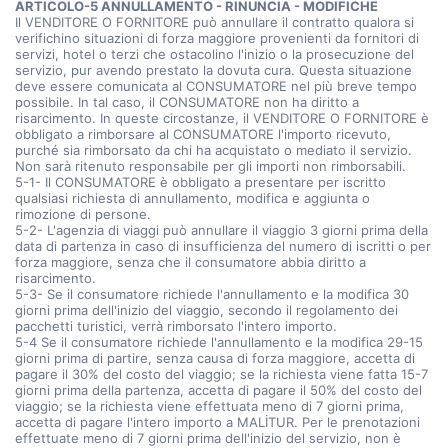
ARTICOLO-5 ANNULLAMENTO - RINUNCIA - MODIFICHE
Il VENDITORE O FORNITORE può annullare il contratto qualora si
verifichino situazioni di forza maggiore provenienti da fornitori di
servizi, hotel o terzi che ostacolino l'inizio o la prosecuzione del
servizio, pur avendo prestato la dovuta cura. Questa situazione
deve essere comunicata al CONSUMATORE nel più breve tempo
possibile. In tal caso, il CONSUMATORE non ha diritto a
risarcimento. In queste circostanze, il VENDITORE O FORNITORE è
obbligato a rimborsare al CONSUMATORE l'importo ricevuto,
purché sia rimborsato da chi ha acquistato o mediato il servizio.
Non sarà ritenuto responsabile per gli importi non rimborsabili.
5-1- Il CONSUMATORE è obbligato a presentare per iscritto
qualsiasi richiesta di annullamento, modifica e aggiunta o
rimozione di persone.
5-2- L'agenzia di viaggi può annullare il viaggio 3 giorni prima della
data di partenza in caso di insufficienza del numero di iscritti o per
forza maggiore, senza che il consumatore abbia diritto a
risarcimento.
5-3- Se il consumatore richiede l'annullamento e la modifica 30
giorni prima dell'inizio del viaggio, secondo il regolamento dei
pacchetti turistici, verrà rimborsato l'intero importo.
5-4 Se il consumatore richiede l'annullamento e la modifica 29-15
giorni prima di partire, senza causa di forza maggiore, accetta di
pagare il 30% del costo del viaggio; se la richiesta viene fatta 15-7
giorni prima della partenza, accetta di pagare il 50% del costo del
viaggio; se la richiesta viene effettuata meno di 7 giorni prima,
accetta di pagare l'intero importo a MALİTUR. Per le prenotazioni
effettuate meno di 7 giorni prima dell'inizio del servizio, non è