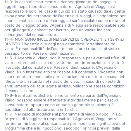
11-3- In caso di smarrimento o danneggiamento dei bagagli o
oggetti appartenenti al consumatore, l'Agenzia di Viaggi sarà
responsabile solo nel caso in cui ciò sia stato causato da evidente
colpa grave del personale dell'Agenzia di Viaggi, e l'indennizzo per
i beni immobili smarriti o danneggiati sarà calcolato come metà del
costo del viaggio totale. L'Agenzia di Viaggi sarà responsabile solo
per gli oggetti dichiarati per iscritto, con un valore indicato,
consegnati dal consumatore.
11-4- NON SONO INCLUSI NEI SERVIZI LE OPERAZIONI E I SERVIZI
DI VISTO. L'Agenzia di Viaggi non garantisce l'ottenimento del
visto. È responsabilità dell'ospite soddisfare i requisiti di visto e
passaporto del Paese di destinazione.
11-5- L'Agenzia di Viaggi non è responsabile per eventuali rifiuti di
visto o ritardi nel rilascio del visto nei tour internazionali. Il visto è
rilasciato dal consolato del Paese di destinazione. L'Agenzia di
Viaggi è un intermediario tra l'ospite e il consolato. L'Agenzia non
sarà ritenuta responsabile per l'annullamento del tour a causa del
rifiuto o di un ritardo nel rilascio del visto. In caso di richiesta di
annullamento del tour legata al visto, validano le stesse condizioni
di cancellazione.
11-6- Eventuali notifiche di annullamento da parte dell'Agenzia di
Viaggi possono essere effettuate individualmente per ciascun
consumatore, oppure come annuncio generale su almeno 2
quotidiani ad alta tiratura editi in Turchia.
11-7- Nel caso di modifiche al programma di viaggio dopo l'inizio,
l'Agenzia di Viaggi sarà responsabile. L'Agenzia di Viaggi potrà
fornire un rimborso al consumatore per modifiche significative del
programma che a lui nuocciono, secondo i principi previsti dalla