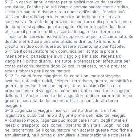
5-10 In caso di annullamento per qualsiasi motivo del servizio
acquistato, l'ospite può utilizzare la somma pagata come credito.
L'importo pagato è riscontrato a nome dell'ospite. L'ospite può
utilizzare il credito aperto in un altro periodo per un servizio
successivo. Durante le operazioni di apertura della prenotazione e
del credito, si applica quanto pagato. Quando l'ospite desidera
utilizzare il proprio credito, accetta di pagare la differenza se
l'importo del servizio ricevuto è superiore a quello accantonato. Se
desidera effettuare una prenotazione di importo inferiore, il
credito residuo continuerà ad essere accantonato per l'ospite.
5-11 Se il consumatore non comunica per iscritto la propria
intenzione di partecipare a un viaggio già iniziato, l'agenzia di
viaggi ha il diritto di annullare tutte le prenotazioni effettuate per
conto del consumatore dopo 24 ore. In tal caso, non è previsto
alcun rimborso per il consumatore.
5-12 Cause di forza maggiore: Se condizioni meteorologiche
avverse, ostacoli stradali, scioperi, terrorismo, guerra, possibilità di
guerra, questioni tecniche impreviste ostacolano l'inizio o la
prosecuzione del viaggio, saranno accettate come forze maggiori
dalle parti. Anche la morte del viaggiatore o di un parente di primo
grado dimostrata da documenti ufficiali è considerata forza
maggiore.
5-13 L'agenzia di viaggi si riserva il diritto di annullare i tour
registrati o pubblicati fino a 3 giorni prima dell'inizio del viaggio.
Allo stesso modo, l'agenzia può modificare i nomi degli hotel e i
mezzi di trasporto, così come l'itinerario di visita ai luoghi indicati
nel programma. Se il consumatore non accetta queste modifiche e
annullamenti, ha il diritto di annullare la prenotazione e ricevere il