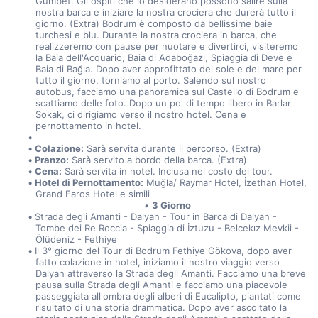
Gümbet. Gli ospiti che lo desiderano possono salire sulla 
nostra barca e iniziare la nostra crociera che durerà tutto il 
giorno. (Extra) Bodrum è composto da bellissime baie 
turchesi e blu. Durante la nostra crociera in barca, che 
realizzeremo con pause per nuotare e divertirci, visiteremo 
la Baia dell'Acquario, Baia di Adaboğazı, Spiaggia di Deve e 
Baia di Bağla. Dopo aver approfittato del sole e del mare per 
tutto il giorno, torniamo al porto. Salendo sul nostro 
autobus, facciamo una panoramica sul Castello di Bodrum e 
scattiamo delle foto. Dopo un po' di tempo libero in Barlar 
Sokak, ci dirigiamo verso il nostro hotel. Cena e 
pernottamento in hotel.
Colazione:
 Sarà servita durante il percorso. (Extra)
Pranzo:
 Sarà servito a bordo della barca. (Extra)
Cena:
 Sarà servita in hotel. Inclusa nel costo del tour.
Hotel di Pernottamento:
 Muğla/ Raymar Hotel, İzethan Hotel, 
Grand Faros Hotel e simili
3 Giorno
Strada degli Amanti - Dalyan - Tour in Barca di Dalyan - 
Tombe dei Re Roccia - Spiaggia di İztuzu - Belcekız Mevkii - 
Ölüdeniz - Fethiye
Il 3° giorno del Tour di Bodrum Fethiye Gökova, dopo aver 
fatto colazione in hotel, iniziamo il nostro viaggio verso 
Dalyan attraverso la Strada degli Amanti. Facciamo una breve 
pausa sulla Strada degli Amanti e facciamo una piacevole 
passeggiata all'ombra degli alberi di Eucalipto, piantati come 
risultato di una storia drammatica. Dopo aver ascoltato la 