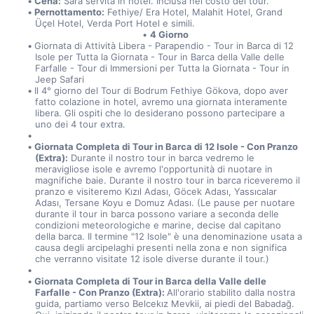
Cena:
 Sarà servita in hotel. Inclusa nel costo del tour.
Pernottamento:
 Fethiye/ Era Hotel, Malahit Hotel, Grand 
Üçel Hotel, Verda Port Hotel e simili.
4 Giorno
Giornata di Attività Libera - Parapendio - Tour in Barca di 12 
Isole per Tutta la Giornata - Tour in Barca della Valle delle 
Farfalle - Tour di Immersioni per Tutta la Giornata - Tour in 
Jeep Safari
Il 4° giorno del Tour di Bodrum Fethiye Gökova, dopo aver 
fatto colazione in hotel, avremo una giornata interamente 
libera. Gli ospiti che lo desiderano possono partecipare a 
uno dei 4 tour extra.
Giornata Completa di Tour in Barca di 12 Isole - Con Pranzo 
(Extra):
 Durante il nostro tour in barca vedremo le 
meravigliose isole e avremo l'opportunità di nuotare in 
magnifiche baie. Durante il nostro tour in barca riceveremo il 
pranzo e visiteremo Kızıl Adası, Göcek Adası, Yassıcalar 
Adası, Tersane Koyu e Domuz Adası. (Le pause per nuotare 
durante il tour in barca possono variare a seconda delle 
condizioni meteorologiche e marine, decise dal capitano 
della barca. Il termine "12 Isole" è una denominazione usata a 
causa degli arcipelaghi presenti nella zona e non significa 
che verranno visitate 12 isole diverse durante il tour.)
Giornata Completa di Tour in Barca della Valle delle 
Farfalle - Con Pranzo (Extra): 
All'orario stabilito dalla nostra 
guida, partiamo verso Belcekız Mevkii, ai piedi del Babadağ. 