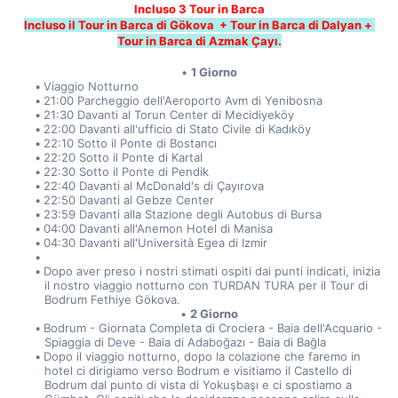
Incluso 3 Tour in Barca
Incluso il Tour in Barca di Gökova  + Tour in Barca di Dalyan + 
Tour in Barca di Azmak Çayı.
1 Giorno
Viaggio Notturno
21:00 Parcheggio dell'Aeroporto Avm di Yenibosna
21:30 Davanti al Torun Center di Mecidiyeköy
22:00 Davanti all'ufficio di Stato Civile di Kadıköy
22:10 Sotto il Ponte di Bostancı
22:20 Sotto il Ponte di Kartal
22:30 Sotto il Ponte di Pendik
22:40 Davanti al McDonald's di Çayırova
22:50 Davanti al Gebze Center
23:59 Davanti alla Stazione degli Autobus di Bursa
04:00 Davanti all'Anemon Hotel di Manisa
04:30 Davanti all'Università Egea di Izmir
Dopo aver preso i nostri stimati ospiti dai punti indicati, inizia 
il nostro viaggio notturno con TURDAN TURA per il Tour di 
Bodrum Fethiye Gökova.
2 Giorno
Bodrum - Giornata Completa di Crociera - Baia dell'Acquario - 
Spiaggia di Deve - Baia di Adaboğazı - Baia di Bağla
Dopo il viaggio notturno, dopo la colazione che faremo in 
hotel ci dirigiamo verso Bodrum e visitiamo il Castello di 
Bodrum dal punto di vista di Yokuşbaşı e ci spostiamo a 