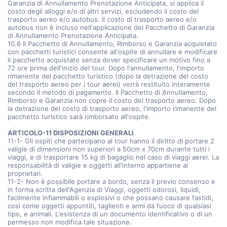
Garanzia di Annullamento Prenotazione Anticipata, si applica il
costo degli alloggi e/o di altri servizi, escludendo il costo del
trasporto aereo e/o autobus. Il costo di trasporto aereo e/o
autobus non è incluso nell'applicazione del Pacchetto di Garanzia
di Annullamento Prenotazione Anticipata.
10.6 Il Pacchetto di Annullamento, Rimborso e Garanzia acquistato
con pacchetti turistici consente all'ospite di annullare e modificare
il pacchetto acquistato senza dover specificare un motivo fino a
72 ore prima dell'inizio del tour. Dopo l'annullamento, l'importo
rimanente del pacchetto turistico (dopo la detrazione del costo
del trasporto aereo per i tour aerei) verrà restituito interamente
secondo il metodo di pagamento. Il Pacchetto di Annullamento,
Rimborso e Garanzia non copre il costo del trasporto aereo. Dopo
la detrazione del costo di trasporto aereo, l'importo rimanente del
pacchetto turistico sarà rimborsato all'ospite.
ARTICOLO-11 DISPOSIZIONI GENERALI
11-1- Gli ospiti che partecipano al tour hanno il diritto di portare 2
valigie di dimensioni non superiori a 50cm x 70cm durante tutti i
viaggi, e di trasportare 15 kg di bagaglio nel caso di viaggi aerei. La
responsabilità di valigie e oggetti all'interno appartiene ai
proprietari.
11-2- Non è possibile portare a bordo, senza il previo consenso e
in forma scritta dell'Agenzia di Viaggi, oggetti odorosi, liquidi,
facilmente infiammabili o esplosivi o che possano causare fastidi,
così come oggetti appuntiti, taglienti e armi da fuoco di qualsiasi
tipo, e animali. L'esistenza di un documento identificativo o di un
permesso non modifica tale situazione.