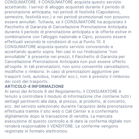
CONSUMATORE. Il CONSUMATORE acquista questo servizio
accettando. I servizi di alloggio acquistati durante il periodo di
prenotazione anticipata, nei periodi di festività (Capodanno,
semestre, festività ecc.) e nei periodi promozionali non possono
essere annullati. Tuttavia, se il CONSUMATORE ha acquistato il
Pacchetto di Garanzia di Cancellazione Prenotazione Anticipata
durante il periodo di prenotazione anticipata e le offerte estive in
combinazione con l'alloggio nazionale e Cipro, possono essere
effettuati secondo le condizioni di cui al Punto 10. Il
CONSUMATORE acquista questo servizio conoscendo e
accettando quanto sopra. Nei casi in cui l'indicazione "non
annullabile" è presente nei prezzi, il Pacchetto di Garanzia per
Cancellazione Prenotazione Anticipata non può essere offerto
all'ospite. In tali prenotazioni, non sono consentite cancellazioni,
modifiche o rimborsi. In caso di prenotazioni aggiuntive per
trasporti (voli, autobus, transfer ecc.), non è previsto il rimborso
dei costi del trasporto.
ARTICOLO-4 INFORMAZIONE
Ai sensi del Articolo 6 del Regolamento, il CONSUMATORE è
tenuto a controllare il modulo di informazione che contiene tutti i
dettagli pertinenti alla data, al prezzo, al prodotto, al concetto,
ecc. del servizio selezionato durante l'acquisto della prenotazione
effettuata tramite il sito web o Call Center e a confermarlo
digitalmente dopo la transazione di vendita. La mancata
esecuzione di questo controllo e di dare la conferma digitale non
renderà responsabile il VENDITORE. Le conferme vengono
registrate in formato elettronico.