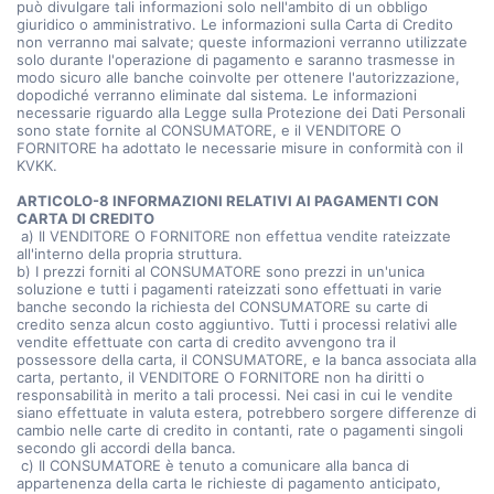
può divulgare tali informazioni solo nell'ambito di un obbligo
giuridico o amministrativo. Le informazioni sulla Carta di Credito
non verranno mai salvate; queste informazioni verranno utilizzate
solo durante l'operazione di pagamento e saranno trasmesse in
modo sicuro alle banche coinvolte per ottenere l'autorizzazione,
dopodiché verranno eliminate dal sistema. Le informazioni
necessarie riguardo alla Legge sulla Protezione dei Dati Personali
sono state fornite al CONSUMATORE, e il VENDITORE O
FORNITORE ha adottato le necessarie misure in conformità con il
KVKK.
ARTICOLO-8 INFORMAZIONI RELATIVI AI PAGAMENTI CON
CARTA DI CREDITO
a) Il VENDITORE O FORNITORE non effettua vendite rateizzate
all'interno della propria struttura.
b) I prezzi forniti al CONSUMATORE sono prezzi in un'unica
soluzione e tutti i pagamenti rateizzati sono effettuati in varie
banche secondo la richiesta del CONSUMATORE su carte di
credito senza alcun costo aggiuntivo. Tutti i processi relativi alle
vendite effettuate con carta di credito avvengono tra il
possessore della carta, il CONSUMATORE, e la banca associata alla
carta, pertanto, il VENDITORE O FORNITORE non ha diritti o
responsabilità in merito a tali processi. Nei casi in cui le vendite
siano effettuate in valuta estera, potrebbero sorgere differenze di
cambio nelle carte di credito in contanti, rate o pagamenti singoli
secondo gli accordi della banca.
c) Il CONSUMATORE è tenuto a comunicare alla banca di
appartenenza della carta le richieste di pagamento anticipato,