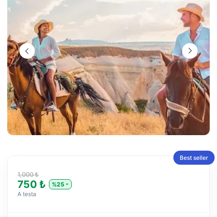
Best seller
1,000 ₺
750 ₺
%25
A testa