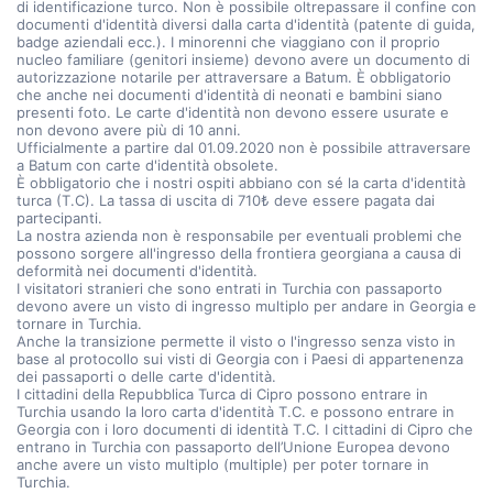
di identificazione turco. Non è possibile oltrepassare il confine con
documenti d'identità diversi dalla carta d'identità (patente di guida,
badge aziendali ecc.). I minorenni che viaggiano con il proprio
nucleo familiare (genitori insieme) devono avere un documento di
autorizzazione notarile per attraversare a Batum. È obbligatorio
che anche nei documenti d'identità di neonati e bambini siano
presenti foto. Le carte d'identità non devono essere usurate e
non devono avere più di 10 anni.
Ufficialmente a partire dal 01.09.2020 non è possibile attraversare
a Batum con carte d'identità obsolete.
È obbligatorio che i nostri ospiti abbiano con sé la carta d'identità
turca (T.C). La tassa di uscita di 710₺ deve essere pagata dai
partecipanti.
La nostra azienda non è responsabile per eventuali problemi che
possono sorgere all'ingresso della frontiera georgiana a causa di
deformità nei documenti d'identità.
I visitatori stranieri che sono entrati in Turchia con passaporto
devono avere un visto di ingresso multiplo per andare in Georgia e
tornare in Turchia.
Anche la transizione permette il visto o l'ingresso senza visto in
base al protocollo sui visti di Georgia con i Paesi di appartenenza
dei passaporti o delle carte d'identità.
I cittadini della Repubblica Turca di Cipro possono entrare in
Turchia usando la loro carta d'identità T.C. e possono entrare in
Georgia con i loro documenti di identità T.C. I cittadini di Cipro che
entrano in Turchia con passaporto dell’Unione Europea devono
anche avere un visto multiplo (multiple) per poter tornare in
Turchia.