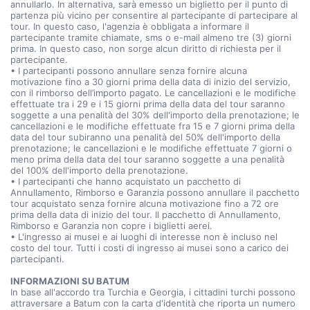
annullarlo. In alternativa, sarà emesso un biglietto per il punto di
partenza più vicino per consentire al partecipante di partecipare al
tour. In questo caso, l'agenzia è obbligata a informare il
partecipante tramite chiamate, sms o e-mail almeno tre (3) giorni
prima. In questo caso, non sorge alcun diritto di richiesta per il
partecipante.
• I partecipanti possono annullare senza fornire alcuna
motivazione fino a 30 giorni prima della data di inizio del servizio,
con il rimborso dell’importo pagato. Le cancellazioni e le modifiche
effettuate tra i 29 e i 15 giorni prima della data del tour saranno
soggette a una penalità del 30% dell'importo della prenotazione; le
cancellazioni e le modifiche effettuate fra 15 e 7 giorni prima della
data del tour subiranno una penalità del 50% dell'importo della
prenotazione; le cancellazioni e le modifiche effettuate 7 giorni o
meno prima della data del tour saranno soggette a una penalità
del 100% dell'importo della prenotazione.
• I partecipanti che hanno acquistato un pacchetto di
Annullamento, Rimborso e Garanzia possono annullare il pacchetto
tour acquistato senza fornire alcuna motivazione fino a 72 ore
prima della data di inizio del tour. Il pacchetto di Annullamento,
Rimborso e Garanzia non copre i biglietti aerei.
• L'ingresso ai musei e ai luoghi di interesse non è incluso nel
costo del tour. Tutti i costi di ingresso ai musei sono a carico dei
partecipanti.
INFORMAZIONI SU BATUM
In base all'accordo tra Turchia e Georgia, i cittadini turchi possono
attraversare a Batum con la carta d'identità che riporta un numero