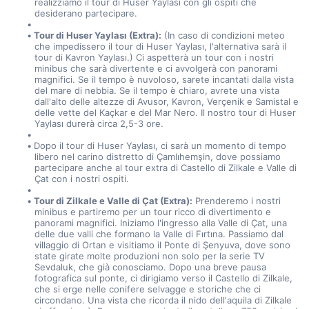
realizziamo il tour di Huser Yaylası con gli ospiti che 
desiderano partecipare.
Tour di Huser Yaylası (Extra):
 (In caso di condizioni meteo 
che impedissero il tour di Huser Yaylası, l'alternativa sarà il 
tour di Kavron Yaylası.) Ci aspetterà un tour con i nostri 
minibus che sarà divertente e ci avvolgerà con panorami 
magnifici. Se il tempo è nuvoloso, sarete incantati dalla vista 
del mare di nebbia. Se il tempo è chiaro, avrete una vista 
dall'alto delle altezze di Avusor, Kavron, Verçenik e Samistal e 
delle vette del Kaçkar e del Mar Nero. Il nostro tour di Huser 
Yaylası durerà circa 2,5-3 ore.
Dopo il tour di Huser Yaylası, ci sarà un momento di tempo 
libero nel carino distretto di Çamlıhemşin, dove possiamo 
partecipare anche al tour extra di Castello di Zilkale e Valle di 
Çat con i nostri ospiti.
Tour di Zilkale e Valle di Çat (Extra):
 Prenderemo i nostri 
minibus e partiremo per un tour ricco di divertimento e 
panorami magnifici. Iniziamo l'ingresso alla Valle di Çat, una 
delle due valli che formano la Valle di Fırtına. Passiamo dal 
villaggio di Ortan e visitiamo il Ponte di Şenyuva, dove sono 
state girate molte produzioni non solo per la serie TV 
Sevdaluk, che già conosciamo. Dopo una breve pausa 
fotografica sul ponte, ci dirigiamo verso il Castello di Zilkale, 
che si erge nelle conifere selvagge e storiche che ci 
circondano. Una vista che ricorda il nido dell'aquila di Zilkale 