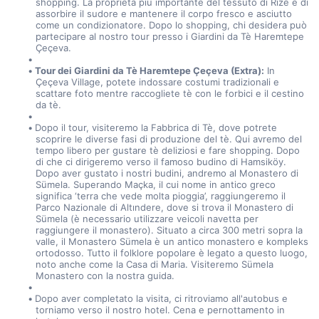
shopping. La proprietà più importante del tessuto di Rize è di 
assorbire il sudore e mantenere il corpo fresco e asciutto 
come un condizionatore. Dopo lo shopping, chi desidera può 
partecipare al nostro tour presso i Giardini da Tè Haremtepe 
Çeçeva.
Tour dei Giardini da Tè Haremtepe Çeçeva (Extra):
 In 
Çeçeva Village, potete indossare costumi tradizionali e 
scattare foto mentre raccogliete tè con le forbici e il cestino 
da tè.
Dopo il tour, visiteremo la Fabbrica di Tè, dove potrete 
scoprire le diverse fasi di produzione del tè. Qui avremo del 
tempo libero per gustare tè deliziosi e fare shopping. Dopo 
di che ci dirigeremo verso il famoso budino di Hamsiköy. 
Dopo aver gustato i nostri budini, andremo al Monastero di 
Sümela. Superando Maçka, il cui nome in antico greco 
significa ‘terra che vede molta pioggia’, raggiungeremo il 
Parco Nazionale di Altındere, dove si trova il Monastero di 
Sümela (è necessario utilizzare veicoli navetta per 
raggiungere il monastero). Situato a circa 300 metri sopra la 
valle, il Monastero Sümela è un antico monastero e kompleks 
ortodosso. Tutto il folklore popolare è legato a questo luogo, 
noto anche come la Casa di Maria. Visiteremo Sümela 
Monastero con la nostra guida.
Dopo aver completato la visita, ci ritroviamo all'autobus e 
torniamo verso il nostro hotel. Cena e pernottamento in 