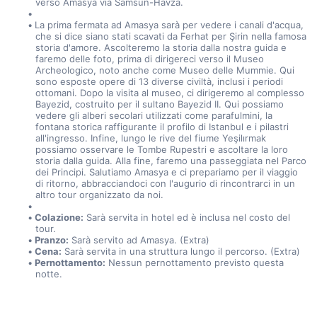
verso Amasya via Samsun-Havza.
La prima fermata ad Amasya sarà per vedere i canali d'acqua, 
che si dice siano stati scavati da Ferhat per Şirin nella famosa 
storia d'amore. Ascolteremo la storia dalla nostra guida e 
faremo delle foto, prima di dirigereci verso il Museo 
Archeologico, noto anche come Museo delle Mummie. Qui 
sono esposte opere di 13 diverse civiltà, inclusi i periodi 
ottomani. Dopo la visita al museo, ci dirigeremo al complesso 
Bayezid, costruito per il sultano Bayezid II. Qui possiamo 
vedere gli alberi secolari utilizzati come parafulmini, la 
fontana storica raffigurante il profilo di Istanbul e i pilastri 
all'ingresso. Infine, lungo le rive del fiume Yeşilırmak 
possiamo osservare le Tombe Rupestri e ascoltare la loro 
storia dalla guida. Alla fine, faremo una passeggiata nel Parco 
dei Principi. Salutiamo Amasya e ci prepariamo per il viaggio 
di ritorno, abbracciandoci con l'augurio di rincontrarci in un 
altro tour organizzato da noi.
Colazione:
 Sarà servita in hotel ed è inclusa nel costo del 
tour.
Pranzo:
 Sarà servito ad Amasya. (Extra)
Cena:
 Sarà servita in una struttura lungo il percorso. (Extra)
Pernottamento:
 Nessun pernottamento previsto questa 
notte.