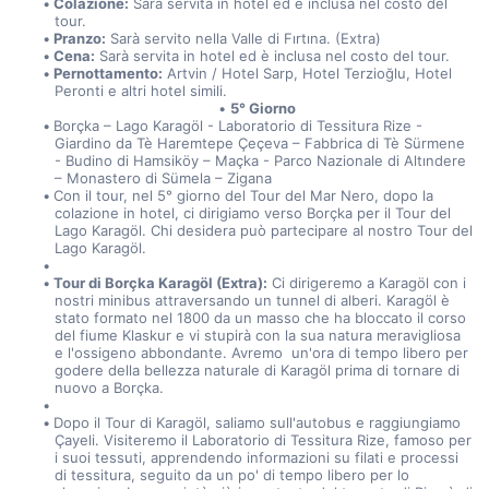
Colazione:
 Sarà servita in hotel ed è inclusa nel costo del 
tour.
Pranzo:
 Sarà servito nella Valle di Fırtına. (Extra)
Cena:
 Sarà servita in hotel ed è inclusa nel costo del tour.
Pernottamento:
 Artvin / Hotel Sarp, Hotel Terzioğlu, Hotel 
Peronti e altri hotel simili.
5° Giorno
Borçka – Lago Karagöl - Laboratorio di Tessitura Rize - 
Giardino da Tè Haremtepe Çeçeva – Fabbrica di Tè Sürmene 
- Budino di Hamsiköy – Maçka - Parco Nazionale di Altındere 
– Monastero di Sümela – Zigana
Con il tour, nel 5° giorno del Tour del Mar Nero, dopo la 
colazione in hotel, ci dirigiamo verso Borçka per il Tour del 
Lago Karagöl. Chi desidera può partecipare al nostro Tour del 
Lago Karagöl.
Tour di Borçka Karagöl (Extra):
 Ci dirigeremo a Karagöl con i 
nostri minibus attraversando un tunnel di alberi. Karagöl è 
stato formato nel 1800 da un masso che ha bloccato il corso 
del fiume Klaskur e vi stupirà con la sua natura meravigliosa 
e l'ossigeno abbondante. Avremo  un'ora di tempo libero per 
godere della bellezza naturale di Karagöl prima di tornare di 
nuovo a Borçka.
Dopo il Tour di Karagöl, saliamo sull'autobus e raggiungiamo 
Çayeli. Visiteremo il Laboratorio di Tessitura Rize, famoso per 
i suoi tessuti, apprendendo informazioni su filati e processi 
di tessitura, seguito da un po' di tempo libero per lo 