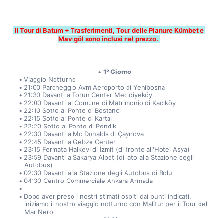
 Il Tour di Batum + Trasferimenti, Tour delle Pianure Kümbet e 
Mavigöl sono inclusi nel prezzo. 
1° Giorno
Viaggio Notturno
21:00 Parcheggio Avm Aeroporto di Yenibosna
21:30 Davanti a Torun Center Mecidiyeköy
22:00 Davanti al Comune di Matrimonio di Kadıköy
22:10 Sotto al Ponte di Bostancı
22:15 Sotto al Ponte di Kartal
22:20 Sotto al Ponte di Pendik
22:30 Davanti a Mc Donalds di Çayırova
22:45 Davanti a Gebze Center
23:15 Fermata Halkevi di İzmit (di fronte all'Hotel Asya)
23:59 Davanti a Sakarya Alpet (di lato alla Stazione degli 
Autobus)
02:30 Davanti alla Stazione degli Autobus di Bolu
04:30 Centro Commerciale Ankara Armada
Dopo aver preso i nostri stimati ospiti dai punti indicati, 
iniziamo il nostro viaggio notturno con Malitur per il Tour del 
Mar Nero.