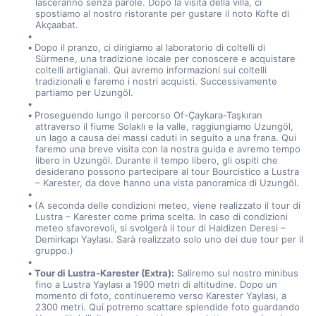
lasceranno senza parole. Dopo la visita della villa, ci 
spostiamo al nostro ristorante per gustare il noto Kofte di 
Akçaabat.
Dopo il pranzo, ci dirigiamo al laboratorio di coltelli di 
Sürmene, una tradizione locale per conoscere e acquistare 
coltelli artigianali. Qui avremo informazioni sui coltelli 
tradizionali e faremo i nostri acquisti. Successivamente 
partiamo per Uzungöl.
Proseguendo lungo il percorso Of-Çaykara-Taşkıran 
attraverso il fiume Solaklı e la valle, raggiungiamo Uzungöl, 
un lago a causa dei massi caduti in seguito a una frana. Qui 
faremo una breve visita con la nostra guida e avremo tempo 
libero in Uzungöl. Durante il tempo libero, gli ospiti che 
desiderano possono partecipare al tour Bourcistico a Lustra 
– Karester, da dove hanno una vista panoramica di Uzungöl.
(A seconda delle condizioni meteo, viene realizzato il tour di 
Lustra – Karester come prima scelta. In caso di condizioni 
meteo sfavorevoli, si svolgerà il tour di Haldizen Deresi – 
Demirkapı Yaylası. Sarà realizzato solo uno dei due tour per il 
gruppo.)
Tour di Lustra-Karester (Extra):
 Saliremo sul nostro minibus 
fino a Lustra Yaylası a 1900 metri di altitudine. Dopo un 
momento di foto, continueremo verso Karester Yaylası, a 
2300 metri. Qui potremo scattare splendide foto guardando 