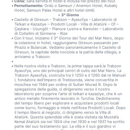
Cena:
 Sarà servita in hotel e inclusa nel prezzo del tour.
Pernottamento:
 Ordù o Samsun / Anemon Hotel, Kubaliç 
Hotel, Samsun Palas Hotel e altri hotel simili.
3° Giorno
Castello di Giresun - Trabzon – Ayasofya - Laboratorio di 
Telkari e Kazaziye – Prodotti Locali - Villa di Atatürk – Of – 
Çaykara - Uzungöl – Pianure Lustra e Karester – Laboratorio 
di Coltellini di Sürmene - Rize
Con il tour, iniziamo il 3° Giorno del Tour del Mar Nero, dopo 
la colazione in hotel, raggiungiamo Giresun passando per 
Piraziz e Bulancak. Vediamo panoramicamente il Castello di 
Giresun, la capitale della nocciola e la patria della ciliegia, e 
arriviamo a Trabzon.
Nella nostra visita a Trabzon, la prima tappa sarà la Trabzon 
Ayasofya, uno dei principali centri di culto del Mar Nero. La 
Trabzon Ayasofya, costruita tra il 1250 e il 1260 dal re Manuel 
I, fondatore dell'Impero di Trebisonda, viene convertita in 
moschea nel 1584 per ordine di Sultan Murad III. Dopo la 
spiegazione della guida, ci dirigeremo verso il nostro 
laboratorio per scoprire l'arte di telkari e kazaziye, che è un 
antico metallo finemente lavorato in Turchia. Dedicheremo 
del tempo libero per esplorare e acquistare prodotti locali 
come burro, formaggio e miele nell'Area Prodotti Locali. Dopo 
il tempo libero al negozio, ci dirigiamo verso la Villa di 
Atatürk. Questa splendida villa è stata visitata da Mustafa 
Kemal Atatürk sia nel 1924 che nel 1930 e nel 1937 ha scritto 
parte del suo testamento qui. La villa e il suo giardino vi 