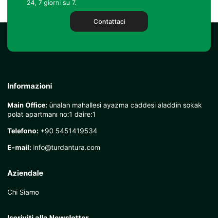
24, 7 giorni su 7.
Contattaci
Informazioni
Main Office:
ünalan mahallesi ayazma caddesi aladdin sokak
polat apartmanı no:1 daire:1
Telefono:
+90 5451419534
E-mail:
info@turdantura.com
Aziendale
Chi Siamo
Iscriviti alla Newsletter