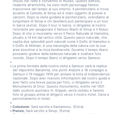
chiuso nel 1999 e convertito in museo. Questo edificio, 
risalente all'antichità, ha visto molti personaggi famosi 
trascorrere del tempo al suo interno. Il penitenziario si trova 
accanto al Castello di Sinop ed è stato oggetto di poesie e 
canzoni. Dopo la visita guidata al penitenziario, scendiamo al 
lungomare di Sinop e chi desidera può partecipare a un tour 
in barca (extra). Dopo il tour in barca, ci dirigiamo al nostro 
ristorante per assaporare il famoso Manti di Sinop e il Nokul. 
Dopo di che ci muoviamo verso il Parco Naturale di Hamsilos, 
situato a 14 km dal centro città. Questo parco naturale, che 
ospita due splendidi porti naturali come il Golfo di Hamsilos e 
il Golfo di Akliman, è una meraviglia della natura con le sue 
aree boschive e la ricca biodiversità. Durante il tempo libero 
possiamo godere della bellezza naturale e scattare foto 
ricordo. Dopo il tempo libero ci dirigiamo verso Samsun.
La prima fermata della nostra visita a Samsun sarà la replica 
del Vaporetto Bandırma, che portò Atatürk e 18 compagni a 
Samsun il 19 maggio 1919 per avviare la lotta di indipendenza 
nazionale. Dopo aver ricevuto informazioni dal nostro guida e 
aver fatto una breve pausa per foto, ci dirigiamo verso il 
Monumento di Onur. Questo monumento, eretto nel 1931 
dallo scultore austriaco H. Krippel, verrà visitato e faremo 
foto di gruppo prima di dirigerci verso il nostro hotel. Cena e 
pernottamento in hotel.
Colazione:
 Sarà servita a Kastamonu. (Extra)
Pranzo:
 Sarà servito a Sinop. (Extra)