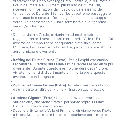
vi affascinerà. Dopo aver raggiunto il castello, a 750 metri sul 
livello del mare e a 100 metri più in alto del fiume Çat, 
riceveremo informazioni dal nostro guida e avremo del 
tempo libero. Durante il tempo libero, potremo passeggiare 
tra il castello e scattare foto magnifiche con il paesaggio 
verde. La nostra visita a Zilkale terminerà e ci dirigeremo 
verso Çamlıhemşin.
Dopo la visita a Zilkale, ci riuniremo al nostro autobus e 
raggiungeremo il nostro stabilimento nella Valle di Fırtına. Qui 
avremo del tempo libero per gustare piatti tipici come 
Muhlama, Laz Böreği e trota; inoltre, partecipare alle attività 
adrenaliniche e divertenti.
Rafting nel Fiume Fırtına (Extra):
 Per gli ospiti che amano 
l'adrenalina, il rafting sul Fiume Fırtına rende l'esperienza più 
divertente. Durante questo evento che dura circa 1,5 ore, 
vivrete momenti di divertimento e immortalerete queste 
avventure con fotografie.
Zipline nel Fiume Fırtına (Extra):
 Potete divertirvi saltando 
da una parte all'altra del Fiume Fırtına con cavi d'acciaio.
Altalena Gigante (Extra):
 Un'esperienza adrenalinica 
sull'altalena, che viene tirata e poi spinta sopra il Fiume 
Fırtına utilizzando cavi d'acciaio.
Dopo le attività nella Valle di Fırtına, ci dirigiamo verso l'hotel 
a Hopa. Dopo la cena in hotel, ci prepariamo per il nostro 