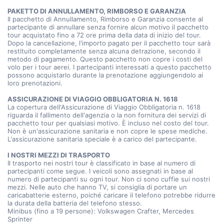
PAKETTO DI ANNULLAMENTO, RIMBORSO E GARANZIA
Il pacchetto di Annullamento, Rimborso e Garanzia consente al
partecipante di annullare senza fornire alcun motivo il pacchetto
tour acquistato fino a 72 ore prima della data di inizio del tour.
Dopo la cancellazione, l'importo pagato per il pacchetto tour sarà
restituito completamente senza alcuna detrazione, secondo il
metodo di pagamento. Questo pacchetto non copre i costi del
volo per i tour aerei. I partecipanti interessati a questo pacchetto
possono acquistarlo durante la prenotazione aggiungendolo ai
loro prenotazioni.
ASSICURAZIONE DI VIAGGIO OBBLIGATORIA N. 1618
La copertura dell'Assicurazione di Viaggio Obbligatoria n. 1618
riguarda il fallimento dell'agenzia o la non fornitura dei servizi di
pacchetto tour per qualsiasi motivo. È incluso nel costo del tour.
Non è un'assicurazione sanitaria e non copre le spese mediche.
L'assicurazione sanitaria speciale è a carico del partecipante.
I NOSTRI MEZZI DI TRASPORTO
Il trasporto nei nostri tour è classificato in base al numero di
partecipanti come segue. I veicoli sono assegnati in base al
numero di partecipanti su ogni tour. Non ci sono cuffie sui nostri
mezzi. Nelle auto che hanno TV, si consiglia di portare un
caricabatterie esterno, poiché caricare il telefono potrebbe ridurre
la durata della batteria del telefono stesso.
Minibus (fino a 19 persone): Volkswagen Crafter, Mercedes
Sprinter