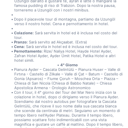
Uzungöl dall'alto e gustare tè, ayran e latte o mangiare la 
famosa pudding di riso di Trabzon. Dopo la nostra pausa, 
torneremo a Uzungöl con i nostri minibus.
Dopo il piacevole tour di montagna, partiamo da Uzungöl 
verso il nostro hotel. Cena e pernottamento in hotel.
Colazione:
 Sarà servita in hotel ed è inclusa nel costo del 
tour.
Pranzo:
 Sarà servito ad Akçaabat. (Extra)
Cena:
 Sarà servita in hotel ed è inclusa nel costo del tour.
Pernottamento:
 Rize/ Naliya Hotel, Hayde Hotel Ayder, 
Zafran Hotel Ayder, Ayder Ümit Hotel, Patika Hotel e altri 
hotel simili.
4° Giorno
Pianura Ayder – Cascata Gelintülü – Pianura Huser – Valle di 
Fırtına - Castello di Zilkale – Valle di Çat – Batum – Castello di 
Gonia (Apsaros) – Fiume Çoruh – Moschea Orta – Piazza – 
Chiesa di San Nicola (Chiesa di Babbo Natale) – Chiesa 
Apostolica Armena - Orologio Astronomico
Con il tour, il 4° giorno del Tour del Mar Nero inizia con la 
colazione in hotel, dopo ci dirigiamo verso il Pianura Ayder. 
Scendiamo dal nostro autobus per fotografare la Cascata 
Gelintülü, che riceve il suo nome dalla sua cascata bianca 
che scende da centinaia di metri. Seguiamo un momento di 
tempo libero nell'Ayder Plateau. Durante il tempo libero, 
possiamo scattare foto indimenticabili con una vista 
magnifica e gustare un caffè al mattino. Dopo il tempo libero, 