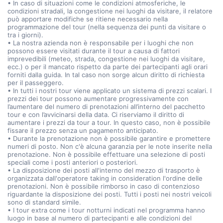
• In caso di situazioni come le condizioni atmosferiche, le
condizioni stradali, la congestione nei luoghi da visitare, il relatore
può apportare modifiche se ritiene necessario nella
programmazione del tour (nella sequenza dei punti da visitare o
tra i giorni).
• La nostra azienda non è responsabile per i luoghi che non
possono essere visitati durante il tour a causa di fattori
imprevedibili (meteo, strada, congestione nei luoghi da visitare,
ecc.) o per il mancato rispetto da parte dei partecipanti agli orari
forniti dalla guida. In tal caso non sorge alcun diritto di richiesta
per il passeggero.
• In tutti i nostri tour viene applicato un sistema di prezzi scalari. I
prezzi dei tour possono aumentare progressivamente con
l’aumentare del numero di prenotazioni all’interno del pacchetto
tour e con l’avvicinarsi della data. Ci riserviamo il diritto di
aumentare i prezzi da tour a tour. In questo caso, non è possibile
fissare il prezzo senza un pagamento anticipato.
• Durante la prenotazione non è possibile garantire e promettere
numeri di posto. Non c'è alcuna garanzia per le note inserite nella
prenotazione. Non è possibile effettuare una selezione di posti
speciali come i posti anteriori o posteriori.
• La disposizione dei posti all'interno del mezzo di trasporto è
organizzata dall'operatore taking in consideration l'ordine delle
prenotazioni. Non è possibile rimborso in caso di contenzioso
riguardante la disposizione dei posti. Tutti i posti nei nostri veicoli
sono di standard simile.
• I tour extra come i tour notturni indicati nel programma hanno
luogo in base al numero di partecipanti e alle condizioni del