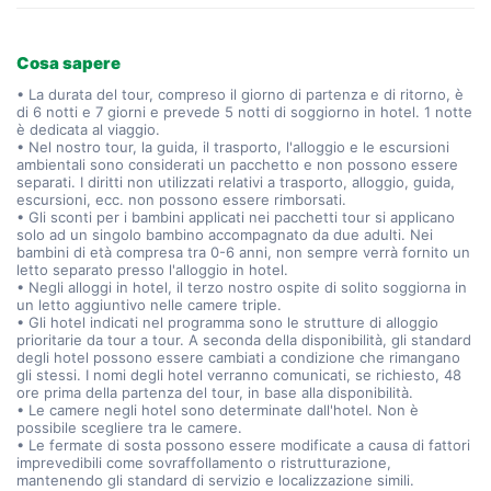
Cosa sapere
• La durata del tour, compreso il giorno di partenza e di ritorno, è
di 6 notti e 7 giorni e prevede 5 notti di soggiorno in hotel. 1 notte
è dedicata al viaggio.
• Nel nostro tour, la guida, il trasporto, l'alloggio e le escursioni
ambientali sono considerati un pacchetto e non possono essere
separati. I diritti non utilizzati relativi a trasporto, alloggio, guida,
escursioni, ecc. non possono essere rimborsati.
• Gli sconti per i bambini applicati nei pacchetti tour si applicano
solo ad un singolo bambino accompagnato da due adulti. Nei
bambini di età compresa tra 0-6 anni, non sempre verrà fornito un
letto separato presso l'alloggio in hotel.
• Negli alloggi in hotel, il terzo nostro ospite di solito soggiorna in
un letto aggiuntivo nelle camere triple.
• Gli hotel indicati nel programma sono le strutture di alloggio
prioritarie da tour a tour. A seconda della disponibilità, gli standard
degli hotel possono essere cambiati a condizione che rimangano
gli stessi. I nomi degli hotel verranno comunicati, se richiesto, 48
ore prima della partenza del tour, in base alla disponibilità.
• Le camere negli hotel sono determinate dall'hotel. Non è
possibile scegliere tra le camere.
• Le fermate di sosta possono essere modificate a causa di fattori
imprevedibili come sovraffollamento o ristrutturazione,
mantenendo gli standard di servizio e localizzazione simili.