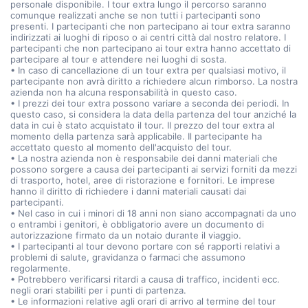
personale disponibile. I tour extra lungo il percorso saranno
comunque realizzati anche se non tutti i partecipanti sono
presenti. I partecipanti che non partecipano ai tour extra saranno
indirizzati ai luoghi di riposo o ai centri città dal nostro relatore. I
partecipanti che non partecipano ai tour extra hanno accettato di
partecipare al tour e attendere nei luoghi di sosta.
• In caso di cancellazione di un tour extra per qualsiasi motivo, il
partecipante non avrà diritto a richiedere alcun rimborso. La nostra
azienda non ha alcuna responsabilità in questo caso.
• I prezzi dei tour extra possono variare a seconda dei periodi. In
questo caso, si considera la data della partenza del tour anziché la
data in cui è stato acquistato il tour. Il prezzo del tour extra al
momento della partenza sarà applicabile. Il partecipante ha
accettato questo al momento dell'acquisto del tour.
• La nostra azienda non è responsabile dei danni materiali che
possono sorgere a causa dei partecipanti ai servizi forniti da mezzi
di trasporto, hotel, aree di ristorazione e fornitori. Le imprese
hanno il diritto di richiedere i danni materiali causati dai
partecipanti.
• Nel caso in cui i minori di 18 anni non siano accompagnati da uno
o entrambi i genitori, è obbligatorio avere un documento di
autorizzazione firmato da un notaio durante il viaggio.
• I partecipanti al tour devono portare con sé rapporti relativi a
problemi di salute, gravidanza o farmaci che assumono
regolarmente.
• Potrebbero verificarsi ritardi a causa di traffico, incidenti ecc.
negli orari stabiliti per i punti di partenza.
• Le informazioni relative agli orari di arrivo al termine del tour