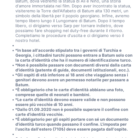
Batum, dova vedremo la statua di Ali e Nino, una storia 
d'amore immortalata nei film. Dopo aver incontrato la statua, 
visiteremo la Torre dell'Alfabeto di Batum alta 130 metri, un 
simbolo della libertà per il popolo georgiano. Infine, avremo 
tempo libero lungo il Lungomare di Batum. Dopo il tempo 
libero, ci dirigiamo verso Sarp per tornare indietro, dove 
possiamo fare shopping nel duty-free durante il ritorno. 
Completiamo le procedure d'uscita e ci dirigiamo verso il 
nostro hotel.
*In base all'accordo stipulato tra i governi di Turchia e 
Georgia, i cittadini turchi possono entrare a Batum solo con 
la carta d'identità che ha il numero di identificazione turco.
*Non è possibile passare con documenti diversi dalla carta 
d'identità (patente di guida, documenti istituzionali, ecc.).
*Gli ospiti di età inferiore ai 18 anni che viaggiano senza i 
genitori devono avere un permesso notarile per passare a 
Batum.
*È obbligatorio che le carte d'identità abbiano una foto, 
comprese quelle di neonati e bambini.
*Le carte d'identità devono essere valide e non possono 
essere più vecchie di 10 anni.
*Dallo 01.09.2020 non è possibile superare il confine con 
carte d'identità vecchie.
*È obbligatorio per gli ospiti portare con sé un documento 
d'identità turco quando passano il confine. L'imposta per 
l'uscita dall'estero (710₺) deve essere pagata dall'ospite.