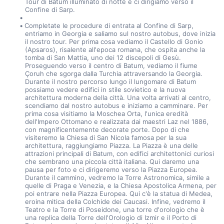
Tour di Batum illuminato di notte e ci dirigiamo verso il 
Confine di Sarp.
Completate le procedure di entrata al Confine di Sarp, 
entriamo in Georgia e saliamo sul nostro autobus, dove inizia 
il nostro tour. Per prima cosa vediamo il Castello di Gonio 
(Apsaros), risalente all'epoca romana, che ospita anche la 
tomba di San Mattia, uno dei 12 discepoli di Gesù. 
Proseguendo verso il centro di Batum, vediamo il fiume 
Çoruh che sgorga dalla Turchia attraversando la Georgia. 
Durante il nostro percorso lungo il lungomare di Batum 
possiamo vedere edifici in stile sovietico e la nuova 
architettura moderna della città. Una volta arrivati al centro, 
scendiamo dal nostro autobus e iniziamo a camminare. Per 
prima cosa visitiamo la Moschea Orta, l'unica eredità 
dell'Impero Ottomano e realizzata dai maestri Laz nel 1886, 
con magnificentemente decorate porte. Dopo di che 
visiteremo la Chiesa di San Nicola famosa per la sua 
architettura, raggiungiamo Piazza. La Piazza è una delle 
attrazioni principali di Batum, con edifici architettonici curiosi 
che sembrano una piccola città italiana. Qui daremo una 
pausa per foto e ci dirigeremo verso la Piazza Europea. 
Durante il cammino, vedremo la Torre Astronomica, simile a 
quelle di Praga e Venezia, e la Chiesa Apostolica Armena, per 
poi entrare nella Piazza Europea. Qui c'è la statua di Medea, 
eroina mitica della Colchide dei Caucasi. Infine, vedremo il 
Teatro e la Torre di Poseidone, una torre d'orologio che è 
una replica della Torre dell'Orologio di Izmir e il Porto di 