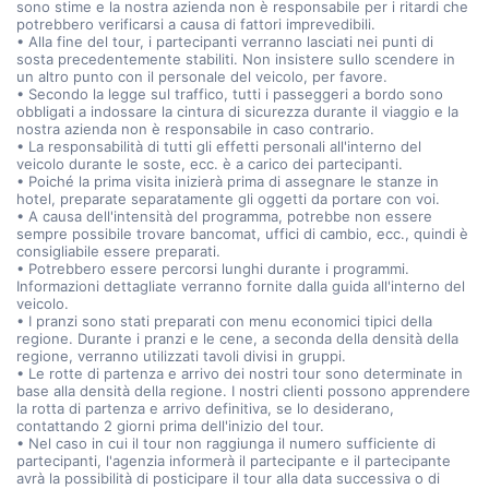
sono stime e la nostra azienda non è responsabile per i ritardi che
potrebbero verificarsi a causa di fattori imprevedibili.
• Alla fine del tour, i partecipanti verranno lasciati nei punti di
sosta precedentemente stabiliti. Non insistere sullo scendere in
un altro punto con il personale del veicolo, per favore.
• Secondo la legge sul traffico, tutti i passeggeri a bordo sono
obbligati a indossare la cintura di sicurezza durante il viaggio e la
nostra azienda non è responsabile in caso contrario.
• La responsabilità di tutti gli effetti personali all'interno del
veicolo durante le soste, ecc. è a carico dei partecipanti.
• Poiché la prima visita inizierà prima di assegnare le stanze in
hotel, preparate separatamente gli oggetti da portare con voi.
• A causa dell'intensità del programma, potrebbe non essere
sempre possibile trovare bancomat, uffici di cambio, ecc., quindi è
consigliabile essere preparati.
• Potrebbero essere percorsi lunghi durante i programmi.
Informazioni dettagliate verranno fornite dalla guida all'interno del
veicolo.
• I pranzi sono stati preparati con menu economici tipici della
regione. Durante i pranzi e le cene, a seconda della densità della
regione, verranno utilizzati tavoli divisi in gruppi.
• Le rotte di partenza e arrivo dei nostri tour sono determinate in
base alla densità della regione. I nostri clienti possono apprendere
la rotta di partenza e arrivo definitiva, se lo desiderano,
contattando 2 giorni prima dell'inizio del tour.
• Nel caso in cui il tour non raggiunga il numero sufficiente di
partecipanti, l'agenzia informerà il partecipante e il partecipante
avrà la possibilità di posticipare il tour alla data successiva o di