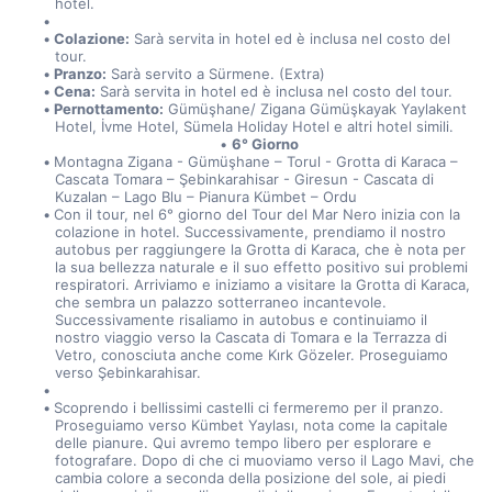
hotel.
Colazione:
 Sarà servita in hotel ed è inclusa nel costo del 
tour.
Pranzo:
 Sarà servito a Sürmene. (Extra)
Cena:
 Sarà servita in hotel ed è inclusa nel costo del tour.
Pernottamento:
 Gümüşhane/ Zigana Gümüşkayak Yaylakent 
Hotel, İvme Hotel, Sümela Holiday Hotel e altri hotel simili.
6° Giorno
Montagna Zigana - Gümüşhane – Torul - Grotta di Karaca – 
Cascata Tomara – Şebinkarahisar - Giresun - Cascata di 
Kuzalan – Lago Blu – Pianura Kümbet – Ordu
Con il tour, nel 6° giorno del Tour del Mar Nero inizia con la 
colazione in hotel. Successivamente, prendiamo il nostro 
autobus per raggiungere la Grotta di Karaca, che è nota per 
la sua bellezza naturale e il suo effetto positivo sui problemi 
respiratori. Arriviamo e iniziamo a visitare la Grotta di Karaca, 
che sembra un palazzo sotterraneo incantevole. 
Successivamente risaliamo in autobus e continuiamo il 
nostro viaggio verso la Cascata di Tomara e la Terrazza di 
Vetro, conosciuta anche come Kırk Gözeler. Proseguiamo 
verso Şebinkarahisar.
Scoprendo i bellissimi castelli ci fermeremo per il pranzo. 
Proseguiamo verso Kümbet Yaylası, nota come la capitale 
delle pianure. Qui avremo tempo libero per esplorare e 
fotografare. Dopo di che ci muoviamo verso il Lago Mavi, che 
cambia colore a seconda della posizione del sole, ai piedi 