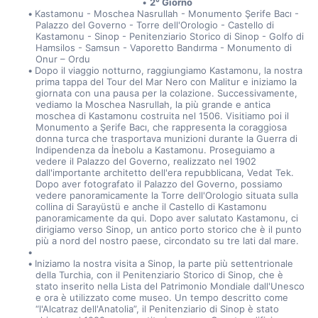
2° Giorno
Kastamonu - Moschea Nasrullah - Monumento Şerife Bacı - 
Palazzo del Governo - Torre dell'Orologio - Castello di 
Kastamonu - Sinop - Penitenziario Storico di Sinop - Golfo di 
Hamsilos - Samsun - Vaporetto Bandırma - Monumento di 
Onur – Ordu
Dopo il viaggio notturno, raggiungiamo Kastamonu, la nostra 
prima tappa del Tour del Mar Nero con Malitur e iniziamo la 
giornata con una pausa per la colazione. Successivamente, 
vediamo la Moschea Nasrullah, la più grande e antica 
moschea di Kastamonu costruita nel 1506. Visitiamo poi il 
Monumento a Şerife Bacı, che rappresenta la coraggiosa 
donna turca che trasportava munizioni durante la Guerra di 
Indipendenza da İnebolu a Kastamonu. Proseguiamo a 
vedere il Palazzo del Governo, realizzato nel 1902 
dall'importante architetto dell'era repubblicana, Vedat Tek. 
Dopo aver fotografato il Palazzo del Governo, possiamo 
vedere panoramicamente la Torre dell'Orologio situata sulla 
collina di Sarayüstü e anche il Castello di Kastamonu 
panoramicamente da qui. Dopo aver salutato Kastamonu, ci 
dirigiamo verso Sinop, un antico porto storico che è il punto 
più a nord del nostro paese, circondato su tre lati dal mare.
Iniziamo la nostra visita a Sinop, la parte più settentrionale 
della Turchia, con il Penitenziario Storico di Sinop, che è 
stato inserito nella Lista del Patrimonio Mondiale dall'Unesco 
e ora è utilizzato come museo. Un tempo descritto come 
“l'Alcatraz dell'Anatolia”, il Penitenziario di Sinop è stato 