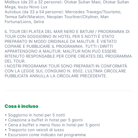
Midibus (da 20 a 32 persone): Otokar Sultan Maxi, Otokar Sultan
Mega, Isuzu Novo Lux
Autobus (da 33 a 54 persone): Mercedes Travego/Tourismo,
Temsa Safir/Maraton, Neoplan Tourliner/Cityliner, Man
Fortuna/Lions, Setra
IL TOUR DEI PLATEA DEL MAR NERO E BATUM / PROGRAMMA DI
TOUR CON SOGGIORNO IN HOTEL PER 5 NOTTI È STATO
PREPARATO IN MODO ORIGINALE DA MALITUR. È VIETATO
COPIARE E PUBBLICARE IL PROGRAMMA. TUTTI I DIRITTI
APPARTENGONO A MALITUR. MALITUR NON PUÒ ESSERE
RITENUTO RESPONSABILE PER COPIE CREATES DEL PROGRAMMA
DEL TOUR.
I NOSTRI PROGRAMMI TOUR SONO PREPARATI IN CONFORMITÀ
CON LA LEGGE SUL CONSUMO N. 6502. L'ULTIMA CIRCOLARE
PUBBLICATA ANNULLA LA CIRCOLARE PRECEDENTE.
Cosa è incluso
• Soggiorno in hotel per 5 notti
• Colazione a buffet in hotel per 5 giorni
• Cena a buffet o menù fisso in hotel per 5 giorni
• Trasporto con veicoli di lusso
• Escursioni come indicato nel programma