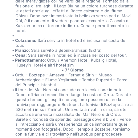
delle meravigliose colline verdi della regione. Formato dalla 
fusione di tre laghi, il Lago Blu ha un colore turchese durante 
le estati grazie agli effetti di Rocce calcaree e del fiume 
Göksu. Dopo aver immortalato la bellezza senza pari di Mavi 
Göl, è il momento di vedere panoramicamente la Cascata di 
Kuzalan prima di tornare indietro. Cena e pernottamento in 
hotel.
Colazione:
 Sarà servita in hotel ed è inclusa nel costo del 
tour.
Pranzo:
 Sarà servito a Şebinkarahisar. (Extra)
Cena:
 Sarà servita in hotel ed è inclusa nel costo del tour.
Pernottamento:
 Ordu / Anemon Hotel, Kubaliç Hotel, 
Hüseyin Hotel e altri hotel simili.
7° Giorno
Ordu - Boztepe - Amasya - Ferhat e Şirin – Museo 
Archeologico – Fiume Yeşilırmak – Tombe Rupestri – Parco 
dei Principi - Istanbul
Il tour del Mar Nero si conclude con la colazione in hotel. 
Dopo, offriamo tempo libero lungo la costa di Ordu. Durante 
questo tempo, gli ospiti che vogliono possono usare la 
funivia per raggiungere Boztepe. La funivia di Boztepe sale a 
530 metri in soli 7 minuti. Una volta arrivati in cima, sarete 
accolti da una vista mozzafiato del Mar Nero e di Ordu. 
Sarete circondati da splendidi paesaggi dove il blu e il verde 
si intrecciano e sarà un'esperienza unica immortalare quei 
momenti con fotografie. Dopo il tempo a Boztepe, torniamo 
con la funivia e ci ritroviamo nell’autobus per procedere 