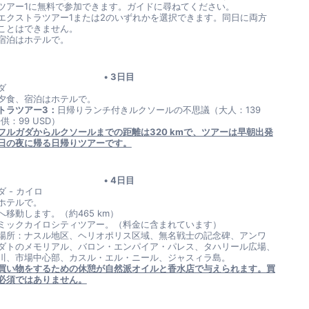
ツアー1に無料で参加できます。ガイドに尋ねてください。
エクストラツアー1または2のいずれかを選択できます。同日に両方
ことはできません。
宿泊はホテルで。
3日目
ダ
夕食、宿泊はホテルで。
トラツアー3：
日帰りランチ付きルクソールの不思議（大人：139 
子供：99 USD）
フルガダからルクソールまでの距離は320 kmで、ツアーは早朝出発
日の夜に帰る日帰りツアーです。
4日目
 - カイロ
ホテルで。
へ移動します。（約465 km）
ミックカイロシティツアー。（料金に含まれています）
場所：ナスル地区、ヘリオポリス区域、無名戦士の記念碑、アンワ
ダトのメモリアル、バロン・エンパイア・パレス、タハリール広場、
川、市場中心部、カスル・エル・ニール、ジャスィラ島。
買い物をするための休憩が自然派オイルと香水店で与えられます。買
必須ではありません。