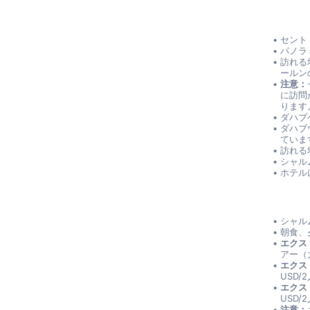
セント
パノラ
訪れる
ールン
注意：
に訪問
ります
ダハブ
ダハブ
ていま
訪れる
シャル
ホテル
シャル
朝食、
エクス
アー（大
エクス
USD/
エクス
USD/
注意：