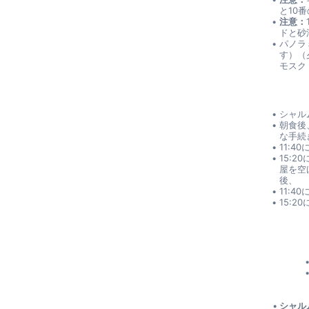
と10
注意：
ドと砂
パノラ
す）（
モスク
シャル
朝食後
な手続
11:
15:
屋を空
後、
11:
15:
シャル