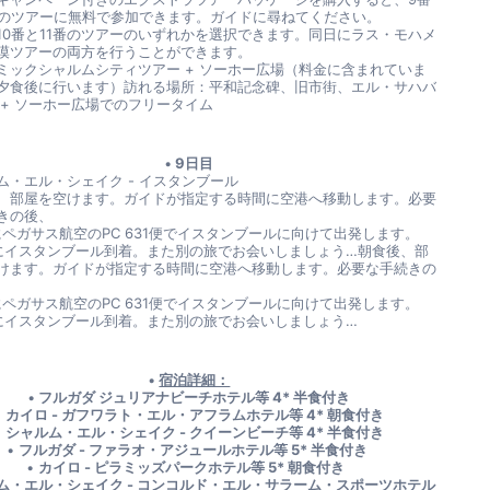
番のツアーに無料で参加できます。ガイドに尋ねてください。
10番と11番のツアーのいずれかを選択できます。同日にラス・モハメ
漠ツアーの両方を行うことができます。
ミックシャルムシティツアー + ソーホー広場（料金に含まれていま
夕食後に行います）訪れる場所：平和記念碑、旧市街、エル・サハバ
 + ソーホー広場でのフリータイム
9日目
ム・エル・シェイク - イスタンブール
、部屋を空けます。ガイドが指定する時間に空港へ移動します。必要
きの後、
40にペガサス航空のPC 631便でイスタンブールに向けて出発します。
20にイスタンブール到着。また別の旅でお会いしましょう…朝食後、部
けます。ガイドが指定する時間に空港へ移動します。必要な手続きの
40にペガサス航空のPC 631便でイスタンブールに向けて出発します。
20にイスタンブール到着。また別の旅でお会いしましょう…
宿泊詳細：
フルガダ ジュリアナビーチホテル等 4* 半食付き
カイロ - ガフワラト・エル・アフラムホテル等 4* 朝食付き
シャルム・エル・シェイク - クイーンビーチ等 4* 半食付き
フルガダ - ファラオ・アジュールホテル等 5* 半食付き 
カイロ - ピラミッズパークホテル等 5* 朝食付き  
ム・エル・シェイク - コンコルド・エル・サラーム・スポーツホテル