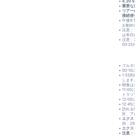
4.20 
重要な
ツアー
接続便
午後9
お勧め
注意：
は本日
注意：
00:2
フルガ
00:
1:5
します
朝食は
11:
トラツ
12:
12:
訪れる
区、ア
エクス
供：29
エクス
注意：