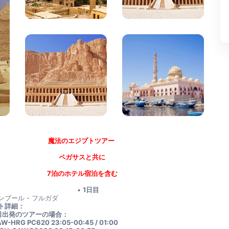
魔法のエジプトツアー 
ペガサスと共に
7泊のホテル宿泊を含む
1日目
ンブール - フルガダ
ト詳細：
1日出発のツアーの場合：
SAW-HRG PC620 23:05-00:45 / 01:00