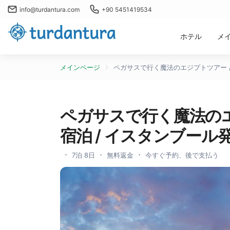
info@turdantura.com
+90 5451419534
ホテル
メ
メインページ
ペガサスで行く魔法のエジプトツアー /
ペガサスで行く魔法のエ
宿泊 / イスタンブール
7泊 8日
無料返金
今すぐ予約、後で支払う