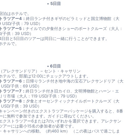
5日目
宿泊はホテルで。
トラツアー4：
終日ランチ付きギザのピラミッドと国立博物館（大
9 USD/子供：79 USD）
トラツアー5：
ナイルでの夕食付きショーのボートクルーズ（大人：
SD/子供：39 USD）
4日目と5日目のツアーは同日に一緒に行うことができます。
ホテルで。
6日目
（アレクサンドリア） – セント・キャサリン
ホテルで。部屋は12:00にチェックアウトします。
トラツアー6：
日帰りランチ付き地中海の宝石アレクサンドリア（大
 USD/子供：69 USD）
トラツアー7：
終日ランチ付き旧カイロ、文明博物館とハーン・エ
リ市場（大人：119 USD/子供：79 USD）
トラツアー8：
夕食とオーセンティックナイルボートクルーズ（大
 USD/子供：39 USD）
キャンペーン付きのエクストラツアーパッケージを購入すると、8番
ーに無料で参加できます。ガイドに尋ねてください。
エクストラツアー6または7のいずれかを選択できます。アレクサン
ツアーには最小15名の参加者が必要です。
・キャサリンへの移動。（約460 km） （この夜はバスで過ごしま