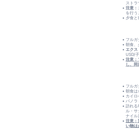
ストラ
注意：
を行う
夕食と
フルガ
朝食、
エクス
USD/
注意：
し、同
フルガダ
朝食は
カイロ
パノラ
訪れる
ル・サ
ナイル
注意：
い物は