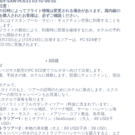
SSH-SAW PC633 03:15-06:55
注意：
の日時によってフライト情報は変更される場合があります。国内線の
を購入されたお客様は、必ずご確認ください。
:15にはイスタンブール・サビハ・ギョクチェン空港に到着することを
します。
フライトの都合により、到着時に部屋を確保するため、ホテルの予約
から開始されます。
3月23日および3月24日に出発するツアーは、PC 624便で
5/02:05に実施されます。
2日目
ダ
10にペガサス航空のPC 622便でフルガダへ向けて出発します。
5到着。手続きの後、ホテルに移動します。部屋にチェックインし、宿泊
。
ホテルで。
00にガイドのもと、ツアーの説明のためにホテルに集合します。エクス
アーの割引キャンペーンもお見逃しなく。
00にホテルで昼食を取ります。
45にパノラミックフルガダシティツアー（料金に含まれています）。
場所：エル・ダハール地区、マリーナ地区、サール・ハシーシュ地
ル・ミナ・モスク、セント・メアリー・コプト教会、魚市場。
トラツアー1：
セミサブマリン（SeaScope）（大人：49 USD/子
 USD）
トラツアー2：
本物の潜水艦（大人：69 USD/子供：39 USD）
キャンペーン付きのエクストラツアーパッケージを購入すると、エク