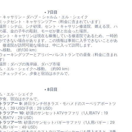
7日目
・キャサリン – ダハブ – シャルム・エル・シェイク
ミックセント・キャサリンツアー（料金に含まれています）
場所：シナ山、シナ砂漠、セント・キャサリン修道院、燃える茨、ハ
の墓、金の子牛の彫刻、モーゼが妻と出会った場所。
セント・キャサリンは現在も稼働している修道院であるため、一時的
ができない場合があります。この情報は事前に入手できないことがあ
。修道院が訪問可能な場合は、中に入って訪問します。
へ移動。（約130 km）
ウォーキングツアーとアリバーバレストランでの昼食（料金に含まれ
す）
場所：ダハブの海岸線、ダハブ市場
ム・エル・シェイクへ移動。（約90 km）
にチェックイン。夕食と宿泊はホテルで。
8日目
ム・エル・シェイク
夕食、宿泊はホテルで。
トラツアー
9
: 終日ランチ付きラス・モハメドのスーペリアボートツ
人：39 USD/子供：29 USD）
トラツアー
10
: 砂漠のサンセットATVサファリ（1人用ATV：19 
2人用ATV：29 USD）
トラツアー11
: 砂漠のサンセットバギーサファリ（1人用バギー：29 
2人用バギー：49 USD）
キャンペーン付きのエクストラツアーパッケージを購入すると、9番