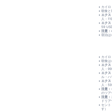
カイロ
朝食と
エクス
人：11
エクス
59 U
注意：
宿泊は
カイロ
朝食は
エクス
人：99
エクス
ル・ハリ
エクス
人：59
注意：
のツア
注意：
ドリア
セント
す）