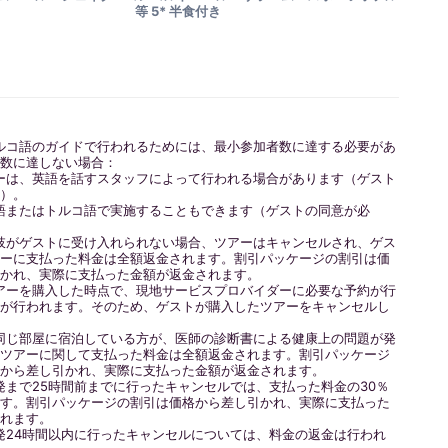
等 5* 半食付き
ルコ語のガイドで行われるためには、最小参加者数に達する必要があ
の数に達しない場合：
ーは、英語を話すスタッフによって行われる場合があります（ゲスト
要）。
語またはトルコ語で実施することもできます（ゲストの同意が必
肢がゲストに受け入れられない場合、ツアーはキャンセルされ、ゲス
アーに支払った料金は全額返金されます。割引パッケージの割引は価
引かれ、実際に支払った金額が返金されます。
アーを購入した時点で、現地サービスプロバイダーに必要な予約が行
いが行われます。そのため、ゲストが購入したツアーをキャンセルし
同じ部屋に宿泊している方が、医師の診断書による健康上の問題が発
、ツアーに関して支払った料金は全額返金されます。割引パッケージ
格から差し引かれ、実際に支払った金額が返金されます。
発まで25時間前までに行ったキャンセルでは、支払った料金の30％
ます。割引パッケージの割引は価格から差し引かれ、実際に支払った
されます。
発24時間以内に行ったキャンセルについては、料金の返金は行われ