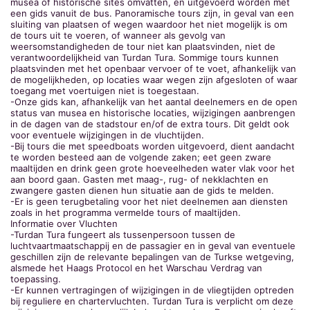
musea of historische sites omvatten, en uitgevoerd worden met
een gids vanuit de bus. Panoramische tours zijn, in geval van een
sluiting van plaatsen of wegen waardoor het niet mogelijk is om
de tours uit te voeren, of wanneer als gevolg van
weersomstandigheden de tour niet kan plaatsvinden, niet de
verantwoordelijkheid van Turdan Tura. Sommige tours kunnen
plaatsvinden met het openbaar vervoer of te voet, afhankelijk van
de mogelijkheden, op locaties waar wegen zijn afgesloten of waar
toegang met voertuigen niet is toegestaan.
-Onze gids kan, afhankelijk van het aantal deelnemers en de open
status van musea en historische locaties, wijzigingen aanbrengen
in de dagen van de stadstour en/of de extra tours. Dit geldt ook
voor eventuele wijzigingen in de vluchtijden.
-Bij tours die met speedboats worden uitgevoerd, dient aandacht
te worden besteed aan de volgende zaken; eet geen zware
maaltijden en drink geen grote hoeveelheden water vlak voor het
aan boord gaan. Gasten met maag-, rug- of nekklachten en
zwangere gasten dienen hun situatie aan de gids te melden.
-Er is geen terugbetaling voor het niet deelnemen aan diensten
zoals in het programma vermelde tours of maaltijden.
Informatie over Vluchten
-Turdan Tura fungeert als tussenpersoon tussen de
luchtvaartmaatschappij en de passagier en in geval van eventuele
geschillen zijn de relevante bepalingen van de Turkse wetgeving,
alsmede het Haags Protocol en het Warschau Verdrag van
toepassing.
-Er kunnen vertragingen of wijzigingen in de vliegtijden optreden
bij reguliere en chartervluchten. Turdan Tura is verplicht om deze