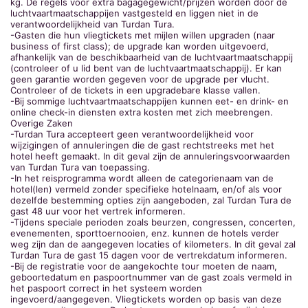
kg. De regels voor extra bagagegewicht/prijzen worden door de
luchtvaartmaatschappijen vastgesteld en liggen niet in de
verantwoordelijkheid van Turdan Tura.
-Gasten die hun vliegtickets met mijlen willen upgraden (naar
business of first class); de upgrade kan worden uitgevoerd,
afhankelijk van de beschikbaarheid van de luchtvaartmaatschappij
(controleer of u lid bent van de luchtvaartmaatschappij). Er kan
geen garantie worden gegeven voor de upgrade per vlucht.
Controleer of de tickets in een upgradebare klasse vallen.
-Bij sommige luchtvaartmaatschappijen kunnen eet- en drink- en
online check-in diensten extra kosten met zich meebrengen.
Overige Zaken
-Turdan Tura accepteert geen verantwoordelijkheid voor
wijzigingen of annuleringen die de gast rechtstreeks met het
hotel heeft gemaakt. In dit geval zijn de annuleringsvoorwaarden
van Turdan Tura van toepassing.
-In het reisprogramma wordt alleen de categorienaam van de
hotel(len) vermeld zonder specifieke hotelnaam, en/of als voor
dezelfde bestemming opties zijn aangeboden, zal Turdan Tura de
gast 48 uur voor het vertrek informeren.
-Tijdens speciale perioden zoals beurzen, congressen, concerten,
evenementen, sporttoernooien, enz. kunnen de hotels verder
weg zijn dan de aangegeven locaties of kilometers. In dit geval zal
Turdan Tura de gast 15 dagen voor de vertrekdatum informeren.
-Bij de registratie voor de aangekochte tour moeten de naam,
geboortedatum en paspoortnummer van de gast zoals vermeld in
het paspoort correct in het systeem worden
ingevoerd/aangegeven. Vliegtickets worden op basis van deze