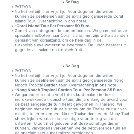
5e Dag
PATTAYA
Na het ontbijt is er vrije tijd. Voor degenen die willen, 
kunnen ze deelnemen aan de extra georganiseerde Coral 
Island Tour. Overnachting in ons hotel.
-Coral Island Tour Per Persoon: 50 Euro
Geniet van onbegrensde zon en oceaan. We gaan met onze 
speciale snelboten naar Coral Island, met zijn witte stranden 
gemaakt van koraalzand, om de hele dag in de 
turkooisblauwe wateren te zwemmen. De lunch bestaat uit 
gegrilde vis, salade en tropisch fruit.
6e Dag
PATTAYA
Na het ontbijt is er vrije tijd. Voor degenen die willen, 
kunnen ze deelnemen aan de extra georganiseerde Nong 
Nooch Tropical Garden tour. Overnachting in ons hotel.
-Nong Nooch Tropical Garden Tour: Per Persoon 35 Euro 
We garanderen dat u veel foto's kunt maken in deze 
indrukwekkende tropische tuin, die jarenlang de award voor 
de best aangelegde tuin heeft gewonnen in Thailand. We 
beginnen met een culturele show om de Thaise cultuur van 
dichtbij te leren kennen. Na de Thaise dans en de Muay Thai 
show, kijken we naar de prachtige voorstelling van de 
olifanten. U zult niet geloven wat deze schattige dieren 
kunnen. Vervolgens verkennen we de betoverende tuin en 
de speciale sectie met talloze orchideeën.