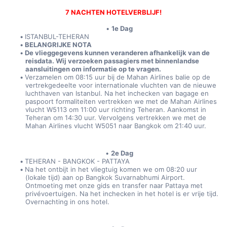
7 NACHTEN HOTELVERBLIJF!
1e Dag
ISTANBUL-TEHERAN
BELANGRIJKE NOTA
De vlieggegevens kunnen veranderen afhankelijk van de 
reisdata. Wij verzoeken passagiers met binnenlandse 
aansluitingen om informatie op te vragen.
Verzamelen om 08:15 uur bij de Mahan Airlines balie op de 
vertrekgedeelte voor internationale vluchten van de nieuwe 
luchthaven van Istanbul. Na het inchecken van bagage en 
paspoort formaliteiten vertrekken we met de Mahan Airlines 
vlucht W5113 om 11:00 uur richting Teheran. Aankomst in 
Teheran om 14:30 uur. Vervolgens vertrekken we met de 
Mahan Airlines vlucht W5051 naar Bangkok om 21:40 uur.
2e Dag
TEHERAN - BANGKOK - PATTAYA
Na het ontbijt in het vliegtuig komen we om 08:20 uur 
(lokale tijd) aan op Bangkok Suvarnabhumi Airport. 
Ontmoeting met onze gids en transfer naar Pattaya met 
privévoertuigen. Na het inchecken in het hotel is er vrije tijd. 
Overnachting in ons hotel.