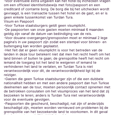
-Voor eventuele extra uitgaven kan het hotel bij inchecken vragen
om een officieel identiteitsbewijs met foto/paspoort en een
creditcard of contante borg. De borg die bij het uitchecken wordt
gevraagd, is een transactie tussen het hotel en de gast, en er is
geen enkele tussenkomst van Turdan Tura.
Visum en Paspoort
-Voor Turkse staatsburgers geldt geen visumplicht.
-De paspoorten van onze gasten moeten minimaal 6 maanden
geldig zijn vanaf de datum van beëindiging van de reis.
-Voor douane-overgangen/grensposten moet er minimaal 2 lege
pagina's in uw paspoort zijn zodat een stempel voor binnen- en
buitengang kan worden geplaatst.
-Het feit dat er geen visumplicht is voor het betreden van de
landen in deze tour betekent niet dat men het recht heeft om het
land binnen of buiten te gaan; de grenspolitie heeft het recht om
iemand de toegang tot het land te weigeren of iemand te
verhinderen het land te verlaten, en Turdan Tura is niet
verantwoordelijk voor dit, de verantwoordelijkheid ligt bij de
reiziger.
-Gasten die geen Turkse staatsburger zijn of die een dubbele
nationaliteit hebben en met een andere paspoort dan hun Turkse
deelnemen aan de tour, moeten persoonlijk contact opnemen met
de betrokken consulaten om het visumproces van het land dat zij
bezoeken te leren; anders is Turdan Tura niet verantwoordelijk
voor de eventuele gevolgen.
-Paspoorten die gescheurd, beschadigd, nat zijn of anderzijds
beschadigd zijn, moeten worden vernieuwd om problemen bij de
grenspolitie van het bezoekende land te voorkomen. In dit geval