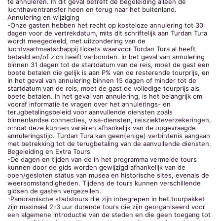
te annuleren. In dit geval betreft de begeleiding alleen de
luchthaventransfer heen en terug naar het buitenland.
Annulering en wijziging
-Onze gasten hebben het recht op kosteloze annulering tot 30
dagen voor de vertrekdatum, mits dit schriftelijk aan Turdan Tura
wordt meegedeeld, met uitzondering van de
luchtvaartmaatschappij tickets waarvoor Turdan Tura al heeft
betaald en/of zich heeft verbonden. In het geval van annulering
binnen 31 dagen tot de startdatum van de reis, moet de gast een
boete betalen die gelijk is aan P% van de resterende tourprijs, en
in het geval van annulering binnen 15 dagen of minder tot de
startdatum van de reis, moet de gast de volledige tourprijs als
boete betalen. In het geval van annulering, is het belangrijk om
vooraf informatie te vragen over het annulerings- en
terugbetalingsbeleid voor aanvullende diensten zoals
binnenlandse connecties, visa-diensten, reisziekteverzekeringen,
omdat deze kunnen variëren afhankelijk van de opgevraagde
annuleringstijd. Turdan Tura kan geen(enige) verbintenis aangaan
met betrekking tot de terugbetaling van de aanvullende diensten.
Begeleiding en Extra Tours
-De dagen en tijden van de in het programma vermelde tours
kunnen door de gids worden gewijzigd afhankelijk van de
open/gesloten status van musea en historische sites, evenals de
weersomstandigheden. Tijdens de tours kunnen verschillende
gidsen de gasten vergezellen.
-Panoramische stadstours die zijn inbegrepen in het tourpakket
zijn maximaal 2-3 uur durende tours die zijn georganiseerd voor
een algemene introductie van de steden en die geen toegang tot