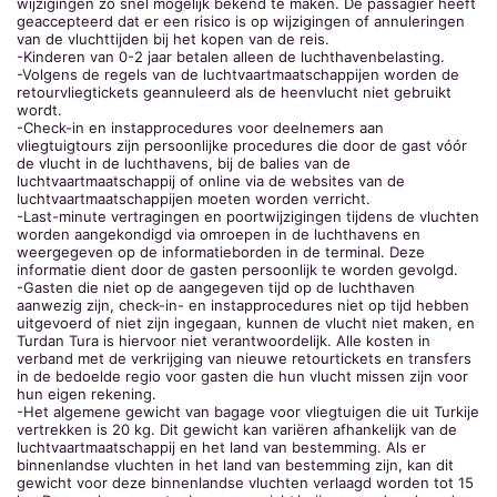
wijzigingen zo snel mogelijk bekend te maken. De passagier heeft
geaccepteerd dat er een risico is op wijzigingen of annuleringen
van de vluchttijden bij het kopen van de reis.
-Kinderen van 0-2 jaar betalen alleen de luchthavenbelasting.
-Volgens de regels van de luchtvaartmaatschappijen worden de
retourvliegtickets geannuleerd als de heenvlucht niet gebruikt
wordt.
-Check-in en instapprocedures voor deelnemers aan
vliegtuigtours zijn persoonlijke procedures die door de gast vóór
de vlucht in de luchthavens, bij de balies van de
luchtvaartmaatschappij of online via de websites van de
luchtvaartmaatschappijen moeten worden verricht.
-Last-minute vertragingen en poortwijzigingen tijdens de vluchten
worden aangekondigd via omroepen in de luchthavens en
weergegeven op de informatieborden in de terminal. Deze
informatie dient door de gasten persoonlijk te worden gevolgd.
-Gasten die niet op de aangegeven tijd op de luchthaven
aanwezig zijn, check-in- en instapprocedures niet op tijd hebben
uitgevoerd of niet zijn ingegaan, kunnen de vlucht niet maken, en
Turdan Tura is hiervoor niet verantwoordelijk. Alle kosten in
verband met de verkrijging van nieuwe retourtickets en transfers
in de bedoelde regio voor gasten die hun vlucht missen zijn voor
hun eigen rekening.
-Het algemene gewicht van bagage voor vliegtuigen die uit Turkije
vertrekken is 20 kg. Dit gewicht kan variëren afhankelijk van de
luchtvaartmaatschappij en het land van bestemming. Als er
binnenlandse vluchten in het land van bestemming zijn, kan dit
gewicht voor deze binnenlandse vluchten verlaagd worden tot 15