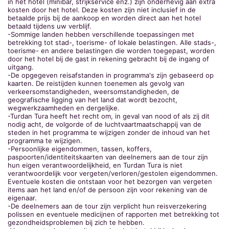
in het hotel (minibar, strijkservice enz.) zijn onderhevig aan extra
kosten door het hotel. Deze kosten zijn niet inclusief in de
betaalde prijs bij de aankoop en worden direct aan het hotel
betaald tijdens uw verblijf.
-Sommige landen hebben verschillende toepassingen met
betrekking tot stad-, toerisme- of lokale belastingen. Alle stads-,
toerisme- en andere belastingen die worden toegepast, worden
door het hotel bij de gast in rekening gebracht bij de ingang of
uitgang.
-De opgegeven reisafstanden in programma's zijn gebaseerd op
kaarten. De reistijden kunnen toenemen als gevolg van
verkeersomstandigheden, weersomstandigheden, de
geografische ligging van het land dat wordt bezocht,
wegwerkzaamheden en dergelijke.
-Turdan Tura heeft het recht om, in geval van nood of als zij dit
nodig acht, de volgorde of de luchtvaartmaatschappij van de
steden in het programma te wijzigen zonder de inhoud van het
programma te wijzigen.
-Persoonlijke eigendommen, tassen, koffers,
paspoorten/identiteitskaarten van deelnemers aan de tour zijn
hun eigen verantwoordelijkheid, en Turdan Tura is niet
verantwoordelijk voor vergeten/verloren/gestolen eigendommen.
Eventuele kosten die ontstaan voor het bezorgen van vergeten
items aan het land en/of de persoon zijn voor rekening van de
eigenaar.
-De deelnemers aan de tour zijn verplicht hun reisverzekering
polissen en eventuele medicijnen of rapporten met betrekking tot
gezondheidsproblemen bij zich te hebben.