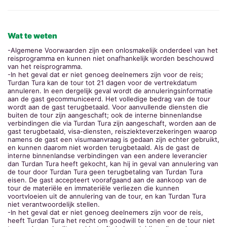
Wat te weten
-Algemene Voorwaarden zijn een onlosmakelijk onderdeel van het
reisprogramma en kunnen niet onafhankelijk worden beschouwd
van het reisprogramma.
-In het geval dat er niet genoeg deelnemers zijn voor de reis;
Turdan Tura kan de tour tot 21 dagen voor de vertrekdatum
annuleren. In een dergelijk geval wordt de annuleringsinformatie
aan de gast gecommuniceerd. Het volledige bedrag van de tour
wordt aan de gast terugbetaald. Voor aanvullende diensten die
buiten de tour zijn aangeschaft; ook de interne binnenlandse
verbindingen die via Turdan Tura zijn aangeschaft, worden aan de
gast terugbetaald, visa-diensten, reisziekteverzekeringen waarop
namens de gast een visumaanvraag is gedaan zijn echter gebruikt,
en kunnen daarom niet worden terugbetaald. Als de gast de
interne binnenlandse verbindingen van een andere leverancier
dan Turdan Tura heeft gekocht, kan hij in geval van annulering van
de tour door Turdan Tura geen terugbetaling van Turdan Tura
eisen. De gast accepteert voorafgaand aan de aankoop van de
tour de materiële en immateriële verliezen die kunnen
voortvloeien uit de annulering van de tour, en kan Turdan Tura
niet verantwoordelijk stellen.
-In het geval dat er niet genoeg deelnemers zijn voor de reis,
heeft Turdan Tura het recht om goodwill te tonen en de tour niet