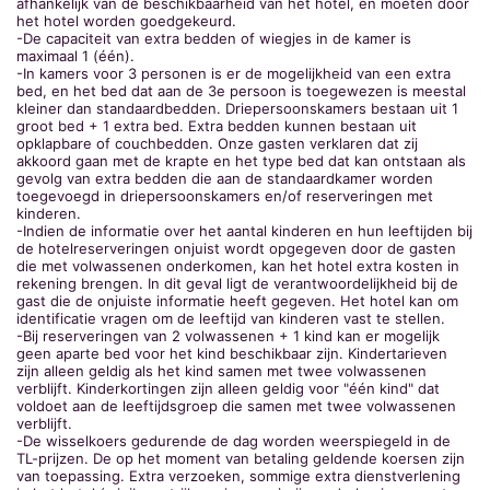
afhankelijk van de beschikbaarheid van het hotel, en moeten door
het hotel worden goedgekeurd.
-De capaciteit van extra bedden of wiegjes in de kamer is
maximaal 1 (één).
-In kamers voor 3 personen is er de mogelijkheid van een extra
bed, en het bed dat aan de 3e persoon is toegewezen is meestal
kleiner dan standaardbedden. Driepersoonskamers bestaan uit 1
groot bed + 1 extra bed. Extra bedden kunnen bestaan uit
opklapbare of couchbedden. Onze gasten verklaren dat zij
akkoord gaan met de krapte en het type bed dat kan ontstaan als
gevolg van extra bedden die aan de standaardkamer worden
toegevoegd in driepersoonskamers en/of reserveringen met
kinderen.
-Indien de informatie over het aantal kinderen en hun leeftijden bij
de hotelreserveringen onjuist wordt opgegeven door de gasten
die met volwassenen onderkomen, kan het hotel extra kosten in
rekening brengen. In dit geval ligt de verantwoordelijkheid bij de
gast die de onjuiste informatie heeft gegeven. Het hotel kan om
identificatie vragen om de leeftijd van kinderen vast te stellen.
-Bij reserveringen van 2 volwassenen + 1 kind kan er mogelijk
geen aparte bed voor het kind beschikbaar zijn. Kindertarieven
zijn alleen geldig als het kind samen met twee volwassenen
verblijft. Kinderkortingen zijn alleen geldig voor "één kind" dat
voldoet aan de leeftijdsgroep die samen met twee volwassenen
verblijft.
-De wisselkoers gedurende de dag worden weerspiegeld in de
TL-prijzen. De op het moment van betaling geldende koersen zijn
van toepassing. Extra verzoeken, sommige extra dienstverlening