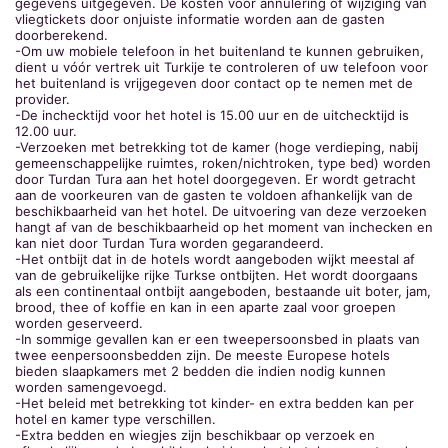
gegevens uitgegeven. De kosten voor annulering of wijziging van
vliegtickets door onjuiste informatie worden aan de gasten
doorberekend.
-Om uw mobiele telefoon in het buitenland te kunnen gebruiken,
dient u vóór vertrek uit Turkije te controleren of uw telefoon voor
het buitenland is vrijgegeven door contact op te nemen met de
provider.
-De inchecktijd voor het hotel is 15.00 uur en de uitchecktijd is
12.00 uur.
-Verzoeken met betrekking tot de kamer (hoge verdieping, nabij
gemeenschappelijke ruimtes, roken/nichtroken, type bed) worden
door Turdan Tura aan het hotel doorgegeven. Er wordt getracht
aan de voorkeuren van de gasten te voldoen afhankelijk van de
beschikbaarheid van het hotel. De uitvoering van deze verzoeken
hangt af van de beschikbaarheid op het moment van inchecken en
kan niet door Turdan Tura worden gegarandeerd.
-Het ontbijt dat in de hotels wordt aangeboden wijkt meestal af
van de gebruikelijke rijke Turkse ontbijten. Het wordt doorgaans
als een continentaal ontbijt aangeboden, bestaande uit boter, jam,
brood, thee of koffie en kan in een aparte zaal voor groepen
worden geserveerd.
-In sommige gevallen kan er een tweepersoonsbed in plaats van
twee eenpersoonsbedden zijn. De meeste Europese hotels
bieden slaapkamers met 2 bedden die indien nodig kunnen
worden samengevoegd.
-Het beleid met betrekking tot kinder- en extra bedden kan per
hotel en kamer type verschillen.
-Extra bedden en wiegjes zijn beschikbaar op verzoek en