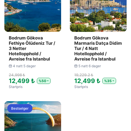
Bodrum Gökova
Bodrum Gökova
Fethiye Ölüdeniz Tur /
Marmaris Datça Didim
3 Netter
Tur / 4 Natt
Hotellopphold /
Hotellopphold /
Avreise fra Istanbul
Avreise fra Istanbul
4 natt 5 dager
5 natt 6 dager
24,998 ₺
19,229.2 ₺
12,499 ₺
12,499 ₺
%50
%35
Startpris
Startpris
Bestselger