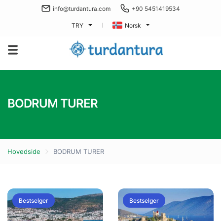
info@turdantura.com
+90 5451419534
TRY
Norsk
BODRUM TURER
Hovedside
BODRUM TURER
Bestselger
Bestselger