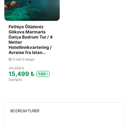
Fethiye Ölüdeniz
Gökova Marmaris
Datça Bodrum Tur / 4
Netter
Hotellinnkvartering /
Avreise fra Istan...
5 natt 6 dager
30,998 ₺
15,499 ₺
%50
Startpris
BODRUM TURER