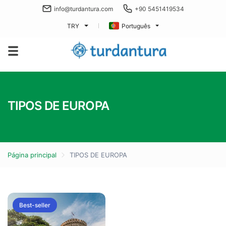
info@turdantura.com
+90 5451419534
TRY
Português
TIPOS DE EUROPA
Página principal
TIPOS DE EUROPA
Best-seller