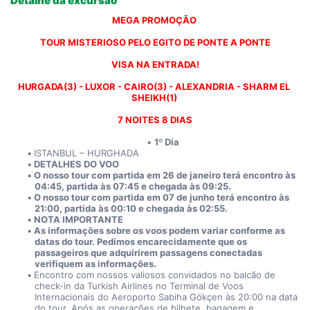
Detalhe da excursão
MEGA PROMOÇÃO 
TOUR MISTERIOSO PELO EGITO DE PONTE A PONTE
VISA NA ENTRADA!
HURGADA(3) - LUXOR - CAIRO(3) - ALEXANDRIA - SHARM EL 
SHEIKH(1) 
7 NOITES 8 DIAS
1º Dia
ISTANBUL – HURGHADA
DETALHES DO VOO
O nosso tour com partida em 26 de janeiro terá encontro às 
04:45, partida às 07:45 e chegada às 09:25.
O nosso tour com partida em 07 de junho terá encontro às 
21:00, partida às 00:10 e chegada às 02:55.
NOTA IMPORTANTE
As informações sobre os voos podem variar conforme as 
datas do tour. Pedimos encarecidamente que os 
passageiros que adquirirem passagens conectadas 
verifiquem as informações. 
Encontro com nossos valiosos convidados no balcão de 
check-in da Turkish Airlines no Terminal de Voos 
Internacionais do Aeroporto Sabiha Gökçen às 20:00 na data 
do tour. Após as operações de bilhete, bagagem e 