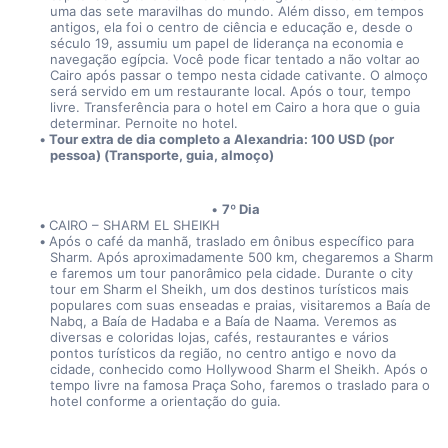
uma das sete maravilhas do mundo. Além disso, em tempos 
antigos, ela foi o centro de ciência e educação e, desde o 
século 19, assumiu um papel de liderança na economia e 
navegação egípcia. Você pode ficar tentado a não voltar ao 
Cairo após passar o tempo nesta cidade cativante. O almoço 
será servido em um restaurante local. Após o tour, tempo 
livre. Transferência para o hotel em Cairo a hora que o guia 
determinar. Pernoite no hotel.
Tour extra de dia completo a Alexandria: 100 USD (por 
pessoa) (Transporte, guia, almoço)
7º Dia
CAIRO – SHARM EL SHEIKH
Após o café da manhã, traslado em ônibus específico para 
Sharm. Após aproximadamente 500 km, chegaremos a Sharm 
e faremos um tour panorâmico pela cidade. Durante o city 
tour em Sharm el Sheikh, um dos destinos turísticos mais 
populares com suas enseadas e praias, visitaremos a Baía de 
Nabq, a Baía de Hadaba e a Baía de Naama. Veremos as 
diversas e coloridas lojas, cafés, restaurantes e vários 
pontos turísticos da região, no centro antigo e novo da 
cidade, conhecido como Hollywood Sharm el Sheikh. Após o 
tempo livre na famosa Praça Soho, faremos o traslado para o 
hotel conforme a orientação do guia.