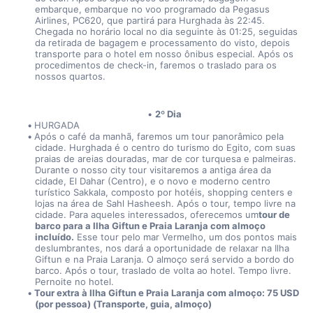
embarque, embarque no voo programado da Pegasus 
Airlines, PC620, que partirá para Hurghada às 22:45. 
Chegada no horário local no dia seguinte às 01:25, seguidas 
da retirada de bagagem e processamento do visto, depois 
transporte para o hotel em nosso ônibus especial. Após os 
procedimentos de check-in, faremos o traslado para os 
nossos quartos.  
2º Dia
HURGADA
Após o café da manhã, faremos um tour panorâmico pela 
cidade. Hurghada é o centro do turismo do Egito, com suas 
praias de areias douradas, mar de cor turquesa e palmeiras. 
Durante o nosso city tour visitaremos a antiga área da 
cidade, El Dahar (Centro), e o novo e moderno centro 
turístico Sakkala, composto por hotéis, shopping centers e 
lojas na área de Sahl Hasheesh. Após o tour, tempo livre na 
cidade. Para aqueles interessados, oferecemos um
tour de 
barco para a Ilha Giftun e Praia Laranja com almoço 
incluído.
 Esse tour pelo mar Vermelho, um dos pontos mais 
deslumbrantes, nos dará a oportunidade de relaxar na Ilha 
Giftun e na Praia Laranja. O almoço será servido a bordo do 
barco. Após o tour, traslado de volta ao hotel. Tempo livre. 
Pernoite no hotel.
Tour extra à Ilha Giftun e Praia Laranja com almoço: 75 USD 
(por pessoa) (Transporte, guia, almoço)