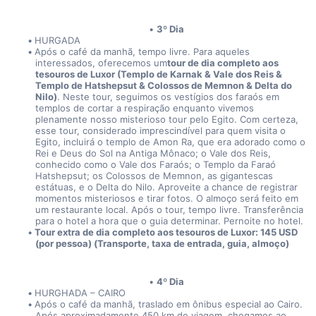
3º Dia
HURGADA
Após o café da manhã, tempo livre. Para aqueles 
interessados, oferecemos um
tour de dia completo aos 
tesouros de Luxor (Templo de Karnak & Vale dos Reis & 
Templo de Hatshepsut & Colossos de Memnon & Delta do 
Nilo)
. Neste tour, seguimos os vestígios dos faraós em 
templos de cortar a respiração enquanto vivemos 
plenamente nosso misterioso tour pelo Egito. Com certeza, 
esse tour, considerado imprescindível para quem visita o 
Egito, incluirá o templo de Amon Ra, que era adorado como o 
Rei e Deus do Sol na Antiga Mônaco; o Vale dos Reis, 
conhecido como o Vale dos Faraós; o Templo da Faraó 
Hatshepsut; os Colossos de Memnon, as gigantescas 
estátuas, e o Delta do Nilo. Aproveite a chance de registrar 
momentos misteriosos e tirar fotos. O almoço será feito em 
um restaurante local. Após o tour, tempo livre. Transferência 
para o hotel a hora que o guia determinar. Pernoite no hotel.
Tour extra de dia completo aos tesouros de Luxor: 145 USD 
(por pessoa) (Transporte, taxa de entrada, guia, almoço)
4º Dia
HURGHADA – CAIRO
Após o café da manhã, traslado em ônibus especial ao Cairo. 
Após aproximadamente 450 km de viagem, chegamos ao 