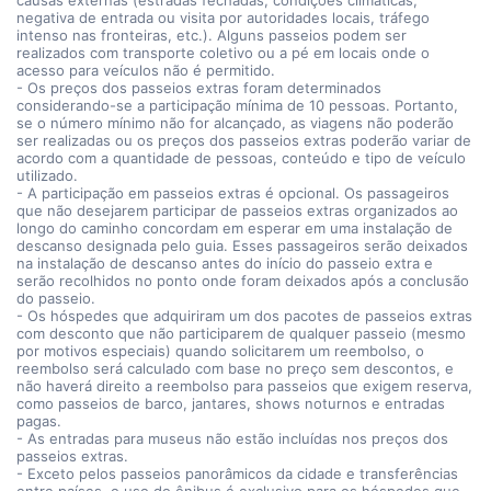
causas externas (estradas fechadas, condições climáticas,
negativa de entrada ou visita por autoridades locais, tráfego
intenso nas fronteiras, etc.). Alguns passeios podem ser
realizados com transporte coletivo ou a pé em locais onde o
acesso para veículos não é permitido.
- Os preços dos passeios extras foram determinados
considerando-se a participação mínima de 10 pessoas. Portanto,
se o número mínimo não for alcançado, as viagens não poderão
ser realizadas ou os preços dos passeios extras poderão variar de
acordo com a quantidade de pessoas, conteúdo e tipo de veículo
utilizado.
- A participação em passeios extras é opcional. Os passageiros
que não desejarem participar de passeios extras organizados ao
longo do caminho concordam em esperar em uma instalação de
descanso designada pelo guia. Esses passageiros serão deixados
na instalação de descanso antes do início do passeio extra e
serão recolhidos no ponto onde foram deixados após a conclusão
do passeio.
- Os hóspedes que adquiriram um dos pacotes de passeios extras
com desconto que não participarem de qualquer passeio (mesmo
por motivos especiais) quando solicitarem um reembolso, o
reembolso será calculado com base no preço sem descontos, e
não haverá direito a reembolso para passeios que exigem reserva,
como passeios de barco, jantares, shows noturnos e entradas
pagas.
- As entradas para museus não estão incluídas nos preços dos
passeios extras.
- Exceto pelos passeios panorâmicos da cidade e transferências