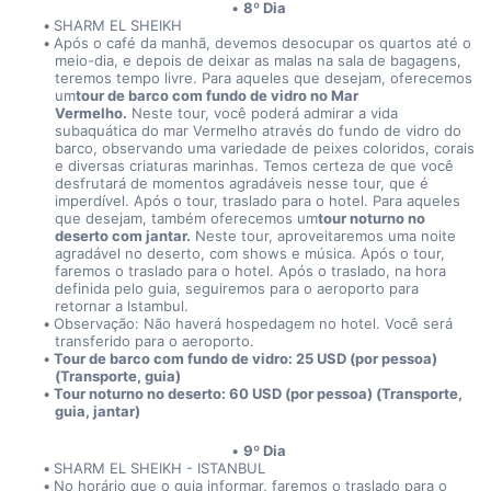
8º Dia
SHARM EL SHEIKH
Após o café da manhã, devemos desocupar os quartos até o 
meio-dia, e depois de deixar as malas na sala de bagagens, 
teremos tempo livre. Para aqueles que desejam, oferecemos 
um
tour de barco com fundo de vidro no Mar 
Vermelho.
 Neste tour, você poderá admirar a vida 
subaquática do mar Vermelho através do fundo de vidro do 
barco, observando uma variedade de peixes coloridos, corais 
e diversas criaturas marinhas. Temos certeza de que você 
desfrutará de momentos agradáveis nesse tour, que é 
imperdível. Após o tour, traslado para o hotel. Para aqueles 
que desejam, também oferecemos um
tour noturno no 
deserto com jantar.
 Neste tour, aproveitaremos uma noite 
agradável no deserto, com shows e música. Após o tour, 
faremos o traslado para o hotel. Após o traslado, na hora 
definida pelo guia, seguiremos para o aeroporto para 
retornar a Istambul. 
Observação: Não haverá hospedagem no hotel. Você será 
transferido para o aeroporto. 
Tour de barco com fundo de vidro: 25 USD (por pessoa) 
(Transporte, guia)
Tour noturno no deserto: 60 USD (por pessoa) (Transporte, 
guia, jantar)
9º Dia
SHARM EL SHEIKH - ISTANBUL
No horário que o guia informar, faremos o traslado para o 