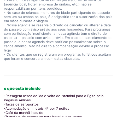
contrário, nossa agência ou outros prestadores de serviços
(agência local, hotel, empresa de ônibus, etc.) não se
responsabilizam por itens perdidos.
- No caso de crianças menores de idade participando do passeio
sem um ou ambos os pais, é obrigatório ter a autorização dos pais
em mãos durante a viagem.
- Nossa agência se reserva o direito de cancelar ou alterar a data
do passeio com aviso prévio aos seus hóspedes. Para programas
com participação insuficiente, a nossa agência tem o direito de
cancelar o passeio com aviso prévio. Em caso de cancelamento do
passeio, a nossa agência deve notificar pessoalmente sobre o
cancelamento. Não há direito a compensação devido a processo
legal.
- Os clientes que se registraram em programas turísticos aceitam
que leram e concordaram com estas cláusulas.
o que está incluído
-Passagem aérea de ida e volta de Istambul para o Egito pela
Pegasus Airlines
-Taxas de aeroportos
-Acomodação em hotéis 4* por 7 noites
-Café da manhã incluído
-Transfers de aeroporto para hotel e vice-versa