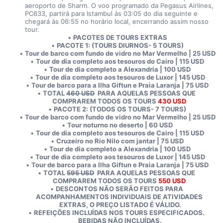
aeroporto de Sharm. O voo programado da Pegasus Airlines, 
PC633, partirá para Istambul às 03:05 do dia seguinte e 
chegará às 06:55 no horário local, encerrando assim nosso 
tour. 
PACOTES DE TOURS EXTRAS
PACOTE 1: (TOURS DIURNOS- 5 TOURS)
Tour de barco com fundo de vidro no Mar Vermelho | 25 USD
Tour de dia completo aos tesouros do Cairo | 115 USD
Tour de dia completo a Alexandria | 100 USD
Tour de dia completo aos tesouros de Luxor | 145 USD
Tour de barco para a Ilha Giftun e Praia Laranja | 75 USD
TOTAL 
460 USD
  PARA AQUELAS PESSOAS QUE 
COMPRAREM TODOS OS TOURS 
430 USD
PACOTE 2: (TODOS OS TOURS- 7 TOURS)
Tour de barco com fundo de vidro no Mar Vermelho | 25 USD
Tour noturno no deserto | 60 USD
Tour de dia completo aos tesouros de Cairo | 115 USD
Cruzeiro no Rio Nilo com jantar | 75 USD
Tour de dia completo a Alexandria | 100 USD
Tour de dia completo aos tesouros de Luxor | 145 USD
Tour de barco para a Ilha Giftun e Praia Laranja | 75 USD
TOTAL 
595 USD
  PARA AQUELAS PESSOAS QUE 
COMPRAREM TODOS OS TOURS 
550 USD
DESCONTOS NÃO SERÃO FEITOS PARA 
ACOMPANHAMENTOS INDIVIDUAIS DE ATIVIDADES 
EXTRAS, O PREÇO LISTADO É VÁLIDO.
REFEIÇÕES INCLUÍDAS NOS TOURS ESPECIFICADOS. 
BEBIDAS NÃO INCLUÍDAS.