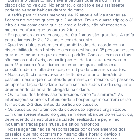
- Durante o passeio, não haverá bebidas quentes ou frias à
disposição no veículo. No entanto, o capitão e seu assistente
poderão vender bebidas dentro do carro.
- A tarifa para crianças menores de 12 anos é válida apenas se
ficarem no mesmo quarto que 2 adultos. Em um quarto triplo; o 3º
leito é uma cama extra que se abre e fecha, não oferecendo o
mesmo conforto que os outros 2 leitos.
- Em passeios extras, crianças de 0 a 2 anos são gratuitas. A tarifa
para crianças de 2 a 12 anos é com desconto.
- Quartos triplos podem ser disponibilizados de acordo com a
disponibilidade dos hotéis, e a cama destinada à 3ª pessoa nesses
quartos é menor do que as camas padrão. Como as camas extras
são camas dobráveis, os participantes do tour que reservarem
para 3ª pessoa e/ou criança reconhecem que aceitaram a
possibilidade de falta de espaço e o tipo de cama nos quartos.
- Nossa agência reserva-se o direito de alterar o itinerário do
passeio, desde que o conteúdo permaneça o mesmo. Os passeios
de apresentação da cidade podem ser realizados no dia seguinte,
dependendo da hora de chegada na cidade.
- Os nomes dos hotéis são fornecidos como "e similares". As
informações sobre os hotéis onde a hospedagem ocorrerá serão
fornecidas 2-3 dias antes da partida do passeio.
- Os passeios panorâmicos da cidade são aqueles organizados
com uma apresentação do guia, sem desembarque do veículo, ou,
dependendo da estrutura da cidade, realizados a pé, e não
incluem entradas para museus e sítios históricos.
- Nossa agência não se responsabiliza por cancelamentos dos
passeios que não ocorram no mesmo dia e horário devido a