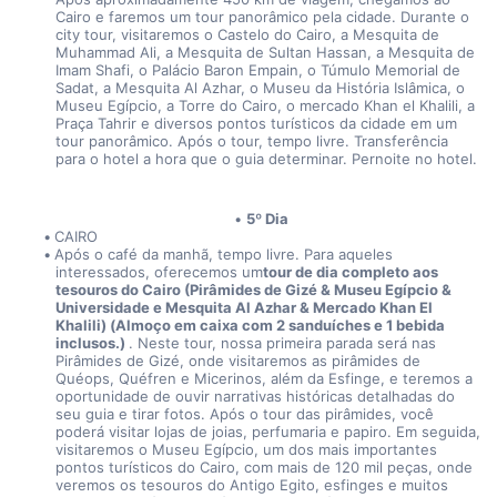
Cairo e faremos um tour panorâmico pela cidade. Durante o 
city tour, visitaremos o Castelo do Cairo, a Mesquita de 
Muhammad Ali, a Mesquita de Sultan Hassan, a Mesquita de 
Imam Shafi, o Palácio Baron Empain, o Túmulo Memorial de 
Sadat, a Mesquita Al Azhar, o Museu da História Islâmica, o 
Museu Egípcio, a Torre do Cairo, o mercado Khan el Khalili, a 
Praça Tahrir e diversos pontos turísticos da cidade em um 
tour panorâmico. Após o tour, tempo livre. Transferência 
para o hotel a hora que o guia determinar. Pernoite no hotel.
5º Dia
CAIRO
Após o café da manhã, tempo livre. Para aqueles 
interessados, oferecemos um
tour de dia completo aos 
tesouros do Cairo (Pirâmides de Gizé & Museu Egípcio & 
Universidade e Mesquita Al Azhar & Mercado Khan El 
Khalili) (Almoço em caixa com 2 sanduíches e 1 bebida 
inclusos.) 
. Neste tour, nossa primeira parada será nas 
Pirâmides de Gizé, onde visitaremos as pirâmides de 
Quéops, Quéfren e Micerinos, além da Esfinge, e teremos a 
oportunidade de ouvir narrativas históricas detalhadas do 
seu guia e tirar fotos. Após o tour das pirâmides, você 
poderá visitar lojas de joias, perfumaria e papiro. Em seguida, 
visitaremos o Museu Egípcio, um dos mais importantes 
pontos turísticos do Cairo, com mais de 120 mil peças, onde 
veremos os tesouros do Antigo Egito, esfinges e muitos 