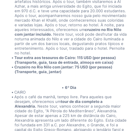
artefatos históricos. Após o tour, também visitaremos a Al 
Azhar, a mais antiga universidade do Egito, que foi iniciada 
em 970 d.C. e teve uma capacidade para 20.000 estudantes. 
Após o tour, acompanharemos nosso guia pelo movimentado 
mercado Khan el Khalili, onde conheceremos suas coloridas 
e variadas lojas. Após o tour, retorno ao hotel. À noite, para 
aqueles interessados, oferecemos um
cruzeiro no Rio Nilo 
com jantar incluído.
 Neste tour, você pode desfrutar da vida 
noturna animada do Nilo e ver a cidade do Cairo iluminada a 
partir de um dos barcos locais, degustando pratos típicos e 
entretenimento. Após o tour, traslado para o hotel. Pernoite 
no hotel.
Tour extra aos tesouros do Cairo: 115 USD (por pessoa) 
(Transporte, guia, taxa de entrada, almoço em caixa) 
Cruzeiro no Rio Nilo com jantar: 75 USD (por pessoa) 
(Transporte, guia, jantar)
6º Dia
CAIRO
Após o café da manhã, tempo livre. Para aqueles que 
desejam, oferecemos um
tour de dia completo a 
Alexandria.
 Neste tour, vamos conhecer a segunda maior 
cidade do Egito, "A Pérola do Mediterrâneo", Alexandria. 
Apesar de estar apenas a 225 km de distância do Cairo, 
Alexandria apresenta um lado diferente do Egito. Esta cidade 
foi fundada em 331 a.C. por Alexandre, o Grande, e foi a 
capital do Egito Greco-Romano, abrigando o lendário farol e 