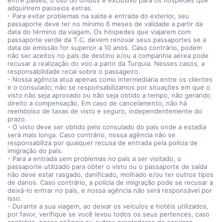
entre países, o uso do ônibus é exclusivo para os hóspedes que
adquirirem passeios extras.
- Para evitar problemas na saída e entrada do exterior, seu
passaporte deve ter no mínimo 6 meses de validade a partir da
data do término da viagem. Os hóspedes que viajarem com
passaporte verde da T.C. devem renovar seus passaportes se a
data de emissão for superior a 10 anos. Caso contrário, podem
não ser aceitos no país de destino e/ou a companhia aérea pode
recusar a realização do voo a partir da Turquia. Nesses casos, a
responsabilidade recai sobre o passageiro.
- Nossa agência atua apenas como intermediária entre os clientes
e o consulado; não se responsabilizamos por situações em que o
visto não seja aprovado ou não seja obtido a tempo, não gerando
direito a compensação. Em caso de cancelamento, não há
reembolso de taxas de visto e seguro, independentemente do
prazo.
- O visto deve ser obtido pelo consulado do país onde a estadia
será mais longa. Caso contrário, nossa agência não se
responsabiliza por qualquer recusa de entrada pela polícia de
imigração do país.
- Para a entrada sem problemas no país a ser visitado, o
passaporte utilizado para obter o visto ou o passaporte de saída
não deve estar rasgado, danificado, molhado e/ou ter outros tipos
de danos. Caso contrário, a polícia de imigração pode se recusar a
deixá-lo entrar no país, e nossa agência não será responsável por
isso.
- Durante a sua viagem, ao deixar os veículos e hotéis utilizados,
por favor, verifique se você levou todos os seus pertences, caso