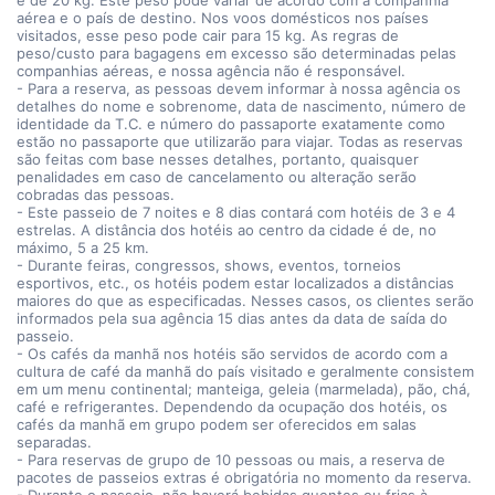
é de 20 kg. Este peso pode variar de acordo com a companhia
aérea e o país de destino. Nos voos domésticos nos países
visitados, esse peso pode cair para 15 kg. As regras de
peso/custo para bagagens em excesso são determinadas pelas
companhias aéreas, e nossa agência não é responsável.
- Para a reserva, as pessoas devem informar à nossa agência os
detalhes do nome e sobrenome, data de nascimento, número de
identidade da T.C. e número do passaporte exatamente como
estão no passaporte que utilizarão para viajar. Todas as reservas
são feitas com base nesses detalhes, portanto, quaisquer
penalidades em caso de cancelamento ou alteração serão
cobradas das pessoas.
- Este passeio de 7 noites e 8 dias contará com hotéis de 3 e 4
estrelas. A distância dos hotéis ao centro da cidade é de, no
máximo, 5 a 25 km.
- Durante feiras, congressos, shows, eventos, torneios
esportivos, etc., os hotéis podem estar localizados a distâncias
maiores do que as especificadas. Nesses casos, os clientes serão
informados pela sua agência 15 dias antes da data de saída do
passeio.
- Os cafés da manhã nos hotéis são servidos de acordo com a
cultura de café da manhã do país visitado e geralmente consistem
em um menu continental; manteiga, geleia (marmelada), pão, chá,
café e refrigerantes. Dependendo da ocupação dos hotéis, os
cafés da manhã em grupo podem ser oferecidos em salas
separadas.
- Para reservas de grupo de 10 pessoas ou mais, a reserva de
pacotes de passeios extras é obrigatória no momento da reserva.