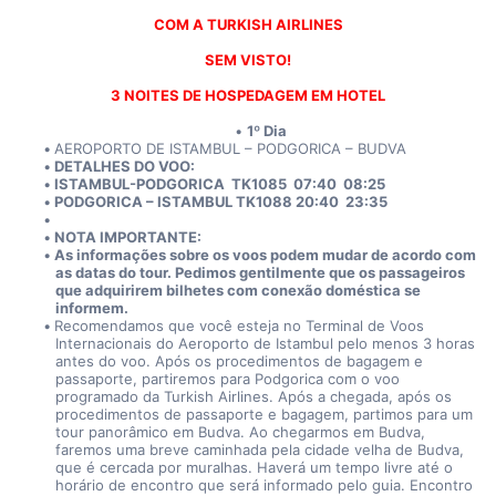
COM A TURKISH AIRLINES
SEM VISTO!
3 NOITES DE HOSPEDAGEM EM HOTEL
1º Dia
AEROPORTO DE ISTAMBUL – PODGORICA – BUDVA
DETALHES DO VOO:
ISTAMBUL-PODGORICA  TK1085  07:40  08:25
PODGORICA – ISTAMBUL TK1088 20:40  23:35
NOTA IMPORTANTE:
As informações sobre os voos podem mudar de acordo com 
as datas do tour. Pedimos gentilmente que os passageiros 
que adquirirem bilhetes com conexão doméstica se 
informem.
Recomendamos que você esteja no Terminal de Voos 
Internacionais do Aeroporto de Istambul pelo menos 3 horas 
antes do voo. Após os procedimentos de bagagem e 
passaporte, partiremos para Podgorica com o voo 
programado da Turkish Airlines. Após a chegada, após os 
procedimentos de passaporte e bagagem, partimos para um 
tour panorâmico em Budva. Ao chegarmos em Budva, 
faremos uma breve caminhada pela cidade velha de Budva, 
que é cercada por muralhas. Haverá um tempo livre até o 
horário de encontro que será informado pelo guia. Encontro 