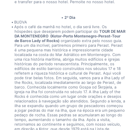
e transfer para o nosso hotel. Pernoite no nosso hotel.
2º Dia
BUDVA
Após o café da manhã no hotel, o dia será livre. Os 
hóspedes que desejarem podem participar do 
TOUR DE MAR 
DA MONTENEGRO  (Kotor-Porto Montenegro-Perast-Tour 
de Barco Lady of Rocks)
 organizado extra pelo nosso guia. 
Para um dia incrível, partiremos primeiro para Perast. Perast 
é uma pequena mas histórica e impressionante cidade 
localizada na costa do Mar Adriático em Montenegro. Com 
uma rica história marítima, abriga muitos edifícios e igrejas 
históricas do período renascentista. Principalmente, os 
edifícios de estilo barroco construídos nos séculos 17 e 18 
refletem a riqueza histórica e cultural de Perast. Aqui você 
pode tirar belas fotos. Em seguida, vamos para a ilha Lady of 
the Rocks, localizada imediatamente ao largo de Perast, de 
barco. Conhecida localmente como Gospa od Škrpjela, a 
igreja na ilha foi construída no século 17. A ilha Lady of the 
Rocks é conhecida como um lugar onde orações e desejos 
relacionados à navegação são atendidos. Segundo a lenda, a 
ilha se expandiu quando um grupo de pescadores começou 
a jogar pedras do mar na ilha, que na época era um pequeno 
pedaço de rocha. Essas pedras se acumularam ao longo do 
tempo, aumentando o tamanho da ilha. Após a visita, 
retornamos ao continente e seguimos, com nosso veículo, 
em direção a Kotor, que desde 1979 está na Lista de 