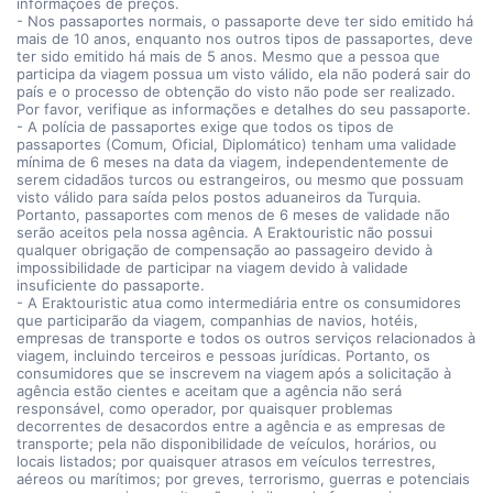
informações de preços.
- Nos passaportes normais, o passaporte deve ter sido emitido há
mais de 10 anos, enquanto nos outros tipos de passaportes, deve
ter sido emitido há mais de 5 anos. Mesmo que a pessoa que
participa da viagem possua um visto válido, ela não poderá sair do
país e o processo de obtenção do visto não pode ser realizado.
Por favor, verifique as informações e detalhes do seu passaporte.
- A polícia de passaportes exige que todos os tipos de
passaportes (Comum, Oficial, Diplomático) tenham uma validade
mínima de 6 meses na data da viagem, independentemente de
serem cidadãos turcos ou estrangeiros, ou mesmo que possuam
visto válido para saída pelos postos aduaneiros da Turquia.
Portanto, passaportes com menos de 6 meses de validade não
serão aceitos pela nossa agência. A Eraktouristic não possui
qualquer obrigação de compensação ao passageiro devido à
impossibilidade de participar na viagem devido à validade
insuficiente do passaporte.
- A Eraktouristic atua como intermediária entre os consumidores
que participarão da viagem, companhias de navios, hotéis,
empresas de transporte e todos os outros serviços relacionados à
viagem, incluindo terceiros e pessoas jurídicas. Portanto, os
consumidores que se inscrevem na viagem após a solicitação à
agência estão cientes e aceitam que a agência não será
responsável, como operador, por quaisquer problemas
decorrentes de desacordos entre a agência e as empresas de
transporte; pela não disponibilidade de veículos, horários, ou
locais listados; por quaisquer atrasos em veículos terrestres,
aéreos ou marítimos; por greves, terrorismo, guerras e potenciais