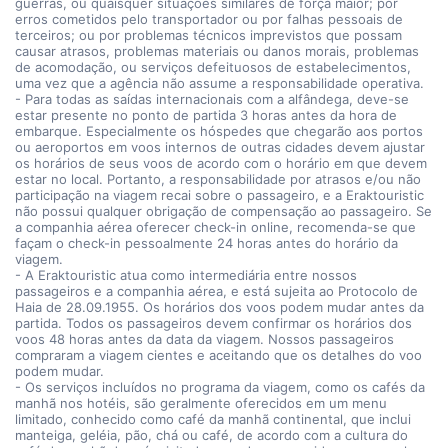
guerras, ou quaisquer situações similares de força maior; por
erros cometidos pelo transportador ou por falhas pessoais de
terceiros; ou por problemas técnicos imprevistos que possam
causar atrasos, problemas materiais ou danos morais, problemas
de acomodação, ou serviços defeituosos de estabelecimentos,
uma vez que a agência não assume a responsabilidade operativa.
- Para todas as saídas internacionais com a alfândega, deve-se
estar presente no ponto de partida 3 horas antes da hora de
embarque. Especialmente os hóspedes que chegarão aos portos
ou aeroportos em voos internos de outras cidades devem ajustar
os horários de seus voos de acordo com o horário em que devem
estar no local. Portanto, a responsabilidade por atrasos e/ou não
participação na viagem recai sobre o passageiro, e a Eraktouristic
não possui qualquer obrigação de compensação ao passageiro. Se
a companhia aérea oferecer check-in online, recomenda-se que
façam o check-in pessoalmente 24 horas antes do horário da
viagem.
- A Eraktouristic atua como intermediária entre nossos
passageiros e a companhia aérea, e está sujeita ao Protocolo de
Haia de 28.09.1955. Os horários dos voos podem mudar antes da
partida. Todos os passageiros devem confirmar os horários dos
voos 48 horas antes da data da viagem. Nossos passageiros
compraram a viagem cientes e aceitando que os detalhes do voo
podem mudar.
- Os serviços incluídos no programa da viagem, como os cafés da
manhã nos hotéis, são geralmente oferecidos em um menu
limitado, conhecido como café da manhã continental, que inclui
manteiga, geléia, pão, chá ou café, de acordo com a cultura do