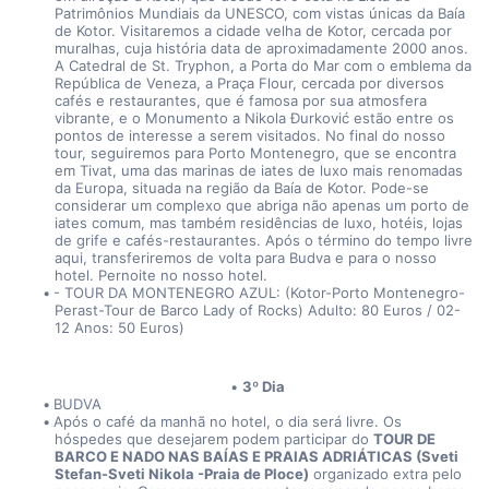
Patrimônios Mundiais da UNESCO, com vistas únicas da Baía 
de Kotor. Visitaremos a cidade velha de Kotor, cercada por 
muralhas, cuja história data de aproximadamente 2000 anos. 
A Catedral de St. Tryphon, a Porta do Mar com o emblema da 
República de Veneza, a Praça Flour, cercada por diversos 
cafés e restaurantes, que é famosa por sua atmosfera 
vibrante, e o Monumento a Nikola Đurković estão entre os 
pontos de interesse a serem visitados. No final do nosso 
tour, seguiremos para Porto Montenegro, que se encontra 
em Tivat, uma das marinas de iates de luxo mais renomadas 
da Europa, situada na região da Baía de Kotor. Pode-se 
considerar um complexo que abriga não apenas um porto de 
iates comum, mas também residências de luxo, hotéis, lojas 
de grife e cafés-restaurantes. Após o término do tempo livre 
aqui, transferiremos de volta para Budva e para o nosso 
hotel. Pernoite no nosso hotel.
- TOUR DA MONTENEGRO AZUL: (Kotor-Porto Montenegro-
Perast-Tour de Barco Lady of Rocks) Adulto: 80 Euros / 02-
12 Anos: 50 Euros)
3º Dia
BUDVA
Após o café da manhã no hotel, o dia será livre. Os 
hóspedes que desejarem podem participar do 
TOUR DE 
BARCO E NADO NAS BAÍAS E PRAIAS ADRIÁTICAS (Sveti 
Stefan-Sveti Nikola -Praia de Ploce)
 organizado extra pelo 