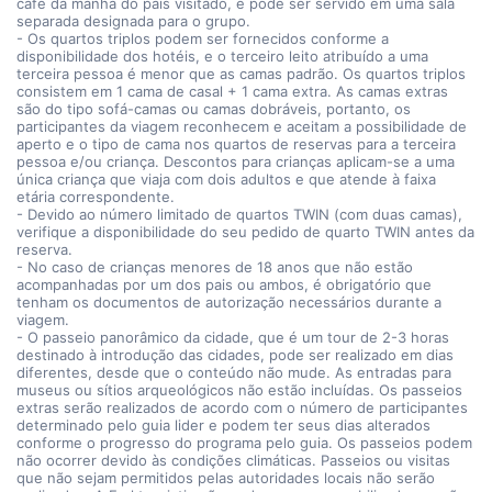
café da manhã do país visitado, e pode ser servido em uma sala
separada designada para o grupo.
- Os quartos triplos podem ser fornecidos conforme a
disponibilidade dos hotéis, e o terceiro leito atribuído a uma
terceira pessoa é menor que as camas padrão. Os quartos triplos
consistem em 1 cama de casal + 1 cama extra. As camas extras
são do tipo sofá-camas ou camas dobráveis, portanto, os
participantes da viagem reconhecem e aceitam a possibilidade de
aperto e o tipo de cama nos quartos de reservas para a terceira
pessoa e/ou criança. Descontos para crianças aplicam-se a uma
única criança que viaja com dois adultos e que atende à faixa
etária correspondente.
- Devido ao número limitado de quartos TWIN (com duas camas),
verifique a disponibilidade do seu pedido de quarto TWIN antes da
reserva.
- No caso de crianças menores de 18 anos que não estão
acompanhadas por um dos pais ou ambos, é obrigatório que
tenham os documentos de autorização necessários durante a
viagem.
- O passeio panorâmico da cidade, que é um tour de 2-3 horas
destinado à introdução das cidades, pode ser realizado em dias
diferentes, desde que o conteúdo não mude. As entradas para
museus ou sítios arqueológicos não estão incluídas. Os passeios
extras serão realizados de acordo com o número de participantes
determinado pelo guia lider e podem ter seus dias alterados
conforme o progresso do programa pelo guia. Os passeios podem
não ocorrer devido às condições climáticas. Passeios ou visitas
que não sejam permitidos pelas autoridades locais não serão