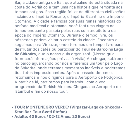
Bar, a cidade antiga de Bar, que atualmente está situada na 
costa do Adriático e tem uma rica história que remonta aos 
tempos antigos. Essa região foi lar de diferentes civilizações, 
incluindo o Império Romano, o Império Bizantino e o Império 
Otomano. A cidade é famosa por suas ruínas históricas do 
período medieval e otomano, você fará uma viagem no 
tempo enquanto passeia pelas ruas com arquitetura da 
época do Império Otomano. Durante o tempo livre, os 
hóspedes podem visitar o castelo da cidade. Encontro e 
seguimos para Virpazar, onde teremos um tempo livre para 
desfrutar dos cafés ou participar do 
Tour de Barco no Lago 
de Shkodra
, que o nosso guia organizará. (Nosso guia 
fornecerá informações prévias à visita) Ao chegar, subiremos 
no barco aguardando por nós e faremos um tour pelo Lago 
de Shkodra, onde teremos momentos incríveis e poderemos 
tirar fotos impressionantes. Após o passeio de barco, 
retornamos e nos dirigimos para o Aeroporto de Podgorica. 
A partir de lá, partiremos para Istambul com o voo 
programado da Turkish Airlines. Chegada ao Aeroporto de 
Istambul e fim do nosso tour.
TOUR MONTENEGRO VERDE: (Virpazar-Lago de Shkodra-
Stari Bar-Tour Sveti Stefan)
Adulto: 40 Euros / 02-12 Anos: 20 Euros)