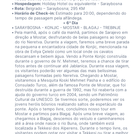
Hospedagem: 
Holiday Hotel ou equivalente - Saraybosna
Rota: 
Belgrado – Saraybosna; 295 KM
Horário de Check-in: 
Estimado para 20:00, dependendo do 
tempo de passagem pela alfândega.
6º Dia
SARAYBOSNA - KONJIC - MOSTAR - BLAGAJ - TREBINJE
Pela manhã, após o café da manhã, partimos de Sarajevo em 
direção a Mostar, desfrutando de belas paisagens ao longo 
do rio Neretva. Durante a viagem, faremos uma breve parada 
na pequena e encantadora cidade de Konjic, mencionada na 
obra de Evliya Çelebi como um local onde os cavalos 
descansam e bebem água. Vendo a Ponte Konjic construída 
durante o governo de IV. Mehmet, teremos a chance de tirar 
fotos antes de continuar até Jablanica. Durante essa viagem, 
os visitantes poderão ver algumas das mais belíssimas 
paisagens formadas pelo Neretva. Chegando a Mostar, 
visitaremos a Mesquita Koski Mehmet Pasha e o edifício do 
Consulado Turco, além da famosa Ponte de Mostar, que foi 
destruída durante a guerra de 1992, mas foi reaberta com a 
ajuda do governo turco em 2004, sendo um Patrimônio 
Cultural da UNESCO. Se tivermos sorte, poderemos ver os 
jovens heróis bósnios realizando saltos de espetáculo da 
ponte. Após o tempo livre, concluímos nosso tour em 
Mostar e partimos para Blagaj. Após uma breve viagem, ao 
chegarmos a Blagaj, descemos do veículo e caminharemos 
até a área onde nasce o rio Buna, onde também está 
localizada a Tekkesi dos Alperens. Durante o tempo livre, os 
visitantes podem optar por visitar a Tekkesi ou tirar a melhor 