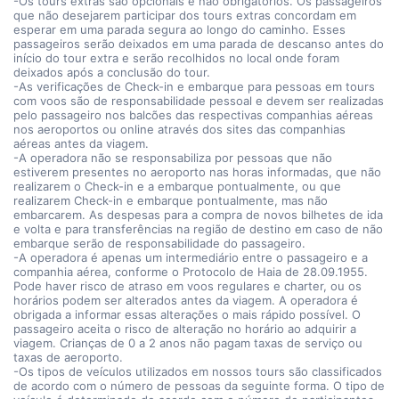
-Os tours extras são opcionais e não obrigatórios. Os passageiros
que não desejarem participar dos tours extras concordam em
esperar em uma parada segura ao longo do caminho. Esses
passageiros serão deixados em uma parada de descanso antes do
início do tour extra e serão recolhidos no local onde foram
deixados após a conclusão do tour.
-As verificações de Check-in e embarque para pessoas em tours
com voos são de responsabilidade pessoal e devem ser realizadas
pelo passageiro nos balcões das respectivas companhias aéreas
nos aeroportos ou online através dos sites das companhias
aéreas antes da viagem.
-A operadora não se responsabiliza por pessoas que não
estiverem presentes no aeroporto nas horas informadas, que não
realizarem o Check-in e a embarque pontualmente, ou que
realizarem Check-in e embarque pontualmente, mas não
embarcarem. As despesas para a compra de novos bilhetes de ida
e volta e para transferências na região de destino em caso de não
embarque serão de responsabilidade do passageiro.
-A operadora é apenas um intermediário entre o passageiro e a
companhia aérea, conforme o Protocolo de Haia de 28.09.1955.
Pode haver risco de atraso em voos regulares e charter, ou os
horários podem ser alterados antes da viagem. A operadora é
obrigada a informar essas alterações o mais rápido possível. O
passageiro aceita o risco de alteração no horário ao adquirir a
viagem. Crianças de 0 a 2 anos não pagam taxas de serviço ou
taxas de aeroporto.
-Os tipos de veículos utilizados em nossos tours são classificados
de acordo com o número de pessoas da seguinte forma. O tipo de