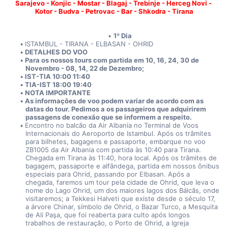
Sarajevo - Konjic - Mostar - Blagaj - Trebinje - Herceg Novi - 
Kotor - Budva - Petrovac - Bar - Shkodra - Tirana
1º Dia
ISTAMBUL - TIRANA - ELBASAN - OHRID
DETALHES DO VOO
Para os nossos tours com partida em 10, 16, 24, 30 de 
Novembro - 08, 14, 22 de Dezembro;
IST-TIA 10:00 11:40
TIA-IST 18:00 19:40
NOTA IMPORTANTE
As informações de voo podem variar de acordo com as 
datas do tour. Pedimos a os passageiros que adquirirem 
passagens de conexão que se informem a respeito. 
Encontro no balcão da Air Albania no Terminal de Voos 
Internacionais do Aeroporto de Istambul. Após os trâmites 
para bilhetes, bagagens e passaporte, embarque no voo 
ZB1005 da Air Albania com partida às 10:40 para Tirana. 
Chegada em Tirana às 11:40, hora local. Após os trâmites de 
bagagem, passaporte e alfândega, partida em nossos ônibus 
especiais para Ohrid, passando por Elbasan. Após a 
chegada, faremos um tour pela cidade de Ohrid, que leva o 
nome do Lago Ohrid, um dos maiores lagos dos Bálcãs, onde 
visitaremos; a Tekkesi Halveti que existe desde o século 17, 
a árvore Chinar, símbolo de Ohrid, o Bazar Turco, a Mesquita 
de Ali Paşa, que foi reaberta para culto após longos 
trabalhos de restauração, o Porto de Ohrid, a Igreja 