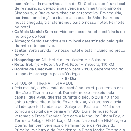
panorâmica da maravilhosa Ilha de St. Stefan, que é um local 
de restauração devido à sua venda a um multimilionário de 
Singapura, e Budva será vista em perspectiva. Em seguida, 
partimos em direção à cidade albanesa de Shkodra. Após 
nossa chegada, transferiremos para o nosso hotel. Pernoite 
no hotel.
Café da Manhã: 
Será servido em nosso hotel e está incluído 
no preço do tour.
Almoço: 
Serão servidos em um local determinado pelo guia 
durante o tempo livre.
Jantar: 
Será servido no nosso hotel e está incluído no preço 
do tour.
Hospedagem: 
Alis Hotel ou equivalente - Shkodra
Rota: 
Trebinje – Kotor; 95 KM, Kotor – Shkodra; 110 KM 
Horário de Check-in: 
Estimado para 20:00, dependendo do 
tempo de passagem pela alfândega.
8º Dia
SHKODRA - TIRANA - ISTAMBUL
Pela manhã, após o café da manhã no hotel, partiremos em 
direção a Tirana, a capital. Durante nosso passeio pela 
capital, que viveu guerras durante o século 20 e 40 anos 
sob o regime ditatorial de Enver Hoxha, visitaremos a bela 
cidade que foi fundada por Suleyman Pasha em 1614 e se 
tornou a capital da Albânia em 1920. Durante nosso tour, 
veremos a Praça Skender Bey com a Mesquita Ethem Bey, a 
Torre do Relógio Histórica, o Museu Nacional de História, e a 
Ópera. Também veremos o Parlamento e os Prédios do 
Primeiro-ministro e do Presidente, a Praça Madre Teresa e a 