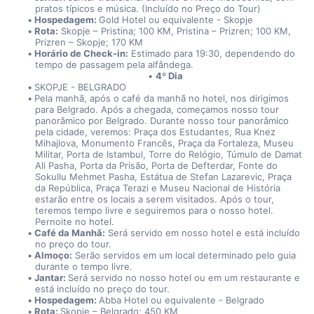
pratos típicos e música. (Incluído no Preço do Tour)
Hospedagem: 
Gold Hotel ou equivalente - Skopje
Rota:
 Skopje – Pristina; 100 KM, Pristina – Prizren; 100 KM, 
Prizren – Skopje; 170 KM
Horário de Check-in:
 Estimado para 19:30, dependendo do 
tempo de passagem pela alfândega.
4º Dia
SKOPJE - BELGRADO
Pela manhã, após o café da manhã no hotel, nos dirigimos 
para Belgrado. Após a chegada, começamos nosso tour 
panorâmico por Belgrado. Durante nosso tour panorâmico 
pela cidade, veremos: Praça dos Estudantes, Rua Knez 
Mihajlova, Monumento Francês, Praça da Fortaleza, Museu 
Militar, Porta de Istambul, Torre do Relógio, Túmulo de Damat 
Ali Pasha, Porta da Prisão, Porta de Defterdar, Fonte do 
Sokullu Mehmet Pasha, Estátua de Stefan Lazarevic, Praça 
da República, Praça Terazi e Museu Nacional de História 
estarão entre os locais a serem visitados. Após o tour, 
teremos tempo livre e seguiremos para o nosso hotel. 
Pernoite no hotel.
Café da Manhã:
 Será servido em nosso hotel e está incluído 
no preço do tour.
Almoço:
 Serão servidos em um local determinado pelo guia 
durante o tempo livre.
Jantar: 
Será servido no nosso hotel ou em um restaurante e 
está incluído no preço do tour.
Hospedagem: 
Abba Hotel ou equivalente - Belgrado
Rota: 
Skopje – Belgrado; 450 KM