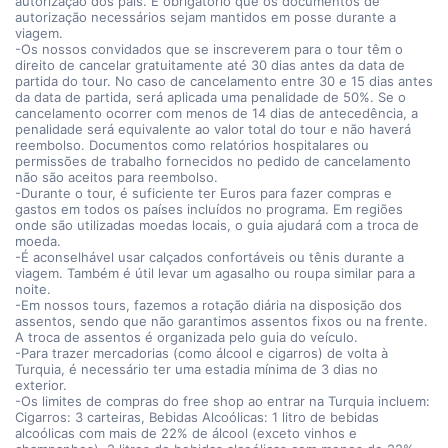
autorização dos pais. É obrigatório que os documentos de
autorização necessários sejam mantidos em posse durante a
viagem.
-Os nossos convidados que se inscreverem para o tour têm o
direito de cancelar gratuitamente até 30 dias antes da data de
partida do tour. No caso de cancelamento entre 30 e 15 dias antes
da data de partida, será aplicada uma penalidade de 50%. Se o
cancelamento ocorrer com menos de 14 dias de antecedência, a
penalidade será equivalente ao valor total do tour e não haverá
reembolso. Documentos como relatórios hospitalares ou
permissões de trabalho fornecidos no pedido de cancelamento
não são aceitos para reembolso.
-Durante o tour, é suficiente ter Euros para fazer compras e
gastos em todos os países incluídos no programa. Em regiões
onde são utilizadas moedas locais, o guia ajudará com a troca de
moeda.
-É aconselhável usar calçados confortáveis ou tênis durante a
viagem. Também é útil levar um agasalho ou roupa similar para a
noite.
-Em nossos tours, fazemos a rotação diária na disposição dos
assentos, sendo que não garantimos assentos fixos ou na frente.
A troca de assentos é organizada pelo guia do veículo.
-Para trazer mercadorias (como álcool e cigarros) de volta à
Turquia, é necessário ter uma estadia mínima de 3 dias no
exterior.
-Os limites de compras do free shop ao entrar na Turquia incluem:
Cigarros: 3 carteiras, Bebidas Alcoólicas: 1 litro de bebidas
alcoólicas com mais de 22% de álcool (exceto vinhos e