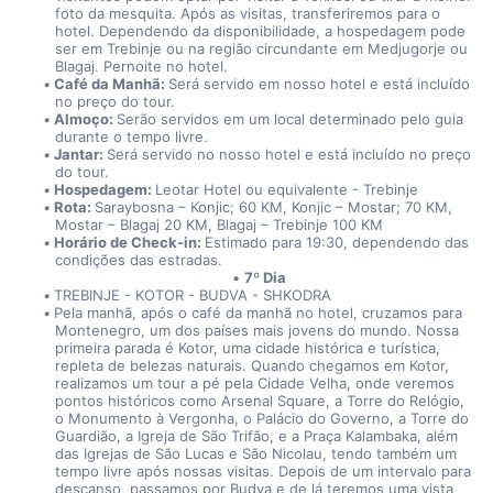
foto da mesquita. Após as visitas, transferiremos para o 
hotel. Dependendo da disponibilidade, a hospedagem pode 
ser em Trebinje ou na região circundante em Medjugorje ou 
Blagaj. Pernoite no hotel.
Café da Manhã: 
Será servido em nosso hotel e está incluído 
no preço do tour.
Almoço: 
Serão servidos em um local determinado pelo guia 
durante o tempo livre.
Jantar: 
Será servido no nosso hotel e está incluído no preço 
do tour.
Hospedagem: 
Leotar Hotel ou equivalente - Trebinje
Rota: 
Saraybosna – Konjic; 60 KM, Konjic – Mostar; 70 KM, 
Mostar – Blagaj 20 KM, Blagaj – Trebinje 100 KM
Horário de Check-in: 
Estimado para 19:30, dependendo das 
condições das estradas.
7º Dia
TREBINJE - KOTOR - BUDVA - SHKODRA
Pela manhã, após o café da manhã no hotel, cruzamos para 
Montenegro, um dos países mais jovens do mundo. Nossa 
primeira parada é Kotor, uma cidade histórica e turística, 
repleta de belezas naturais. Quando chegamos em Kotor, 
realizamos um tour a pé pela Cidade Velha, onde veremos 
pontos históricos como Arsenal Square, a Torre do Relógio, 
o Monumento à Vergonha, o Palácio do Governo, a Torre do 
Guardião, a Igreja de São Trifão, e a Praça Kalambaka, além 
das Igrejas de São Lucas e São Nicolau, tendo também um 
tempo livre após nossas visitas. Depois de um intervalo para 
descanso, passamos por Budva e de lá teremos uma vista 