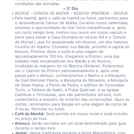
condições das estradas.
3º Dia
SKOPJE - CANION DE MATKA - KOSOVA (PRIZREN) - SKOPJE
Pela manhã, após o café da manhã no hotel, partiremos para 
o deslumbrante Canion de Matka. Durante nossa caminhada, 
teremos a oportunidade de tirar fotos maravilhosas e, após 
um curto tempo livre, iremos nos reunir em nosso veículo e 
partir para visitar a Casa Otomana do século XIX e o Túmulo 
de Murad I, que foi assassinado em Kosovo, um dos maiores 
triunfos do Império Otomano nos Bálcãs, próximo à capital do 
Kosovo, Pristina. Após a visita e uma viagem de 
aproximadamente 100 km, chegamos a Prizren, uma das 
cidades mais encantadoras dos Bálcãs e do Kosovo, 
localizada às margens do rio Bistrica (Akdere). Poderemos 
ver o Castelo de Prizren panoramicamente e, após uma 
pausa para o almoço, conheceremos o Banho e a Mesquita 
de Gazi Mehmet Pasha, a Mesquita do Minarete, a Mesquita 
de Sinan Pasha, a Ponte de Pedra, o edifício do Consulado 
Turco, a Tekkesi de Kadiri, a Praça Şadırvan, e as Igrejas 
Católicas e Ortodoxas, que são patrimônios sérvios, com 
comentários a respeito do exterior das construções. Após as 
visitas, retornamos para Skopje em uma viagem de cerca de 
3 horas. Pernoite no hotel.
Café da Manhã: 
Será servido em nosso hotel e está incluído 
no preço do tour.
Almoço: 
Serão servidos em um local determinado pelo guia 
durante o tempo livre.
Jantar: 
Jantar tradicional durante a Noite Macedônica, com 