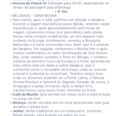
Horário de Check-in: 
Estimado para 20:00, dependendo do 
tempo de passagem pela alfândega.
5º Dia
BELGRADO - SARAYBOSNA
Pela manhã, após o café, partimos em direção a Sarajevo. 
Durante a viagem montanhosa pelos Bálcãs, veremos vistas 
maravilhosas e, após aproximadamente sete horas de 
viagem, iniciaremos nosso tour panorâmico pela cidade. 
Nossa visita começa na Baščaršija, um dos bazares mais 
notáveis da Europa. Inicialmente, veremos a Mesquita 
Baščaršija e a fonte conhecida como Sebil, que é o símbolo 
de Sarajevo. Em seguida, visitaremos o Morica Han e após 
nossos comentários, no pátio da Mesquita de Gazi Hüsrev 
Bey, onde também veremos a Torre do Relógio, o primeiro 
sistema de banheiro turco da Europa e a fonte, aprendendo 
mais sobre cada um deles e sobre Sarajevo, que é 
conhecido como a Jerusalém da Europa, onde as culturas 
oriental e ocidental se encontram. Teremos tempo livre, 
onde os visitantes poderão ver a Ponte Latina, a famosa 
Chama Eterna e a Catedral do Sagrado Coração de Jesus, a 
Sinagoga e a Igreja Ortodoxa. Após o tempo livre, 
transferiremos para nosso hotel. Pernoite no hotel.
Café da Manhã: 
Será servido em nosso hotel e está incluído 
no preço do tour.
Almoço:
 Serão servidos em um local determinado pelo guia 
durante o tempo livre.
Jantar: 
Jantar tradicional em um restaurante, incluindo 
Kebab bósnio, está incluído no preço do tour.