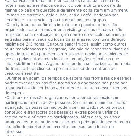
-Os serviços incluídos no tour, como os cafés da manhã nos
hotéis, são apresentados de acordo com a cultura do café da
manhã do país em questão e geralmente consistem em um menu
limitado de manteiga, geleia, pão, chá ou café, podendo ser
servidos em uma sala separada destinada aos grupos.
-Os city tours panorâmicos incluídos no pacote do tour são
organizados para promover uma visão geral das cidades e são
realizados com explicação do guia dentro do veículo, sem incluir
entradas para museus ou locais de interesse, com uma duração
máxima de 2-3 horas. Os tours panorâmicos, assim como outros
tours mencionados no programa, não são de responsabilidade da
operadora se não puderem ser realizados devido a proibições de
acesso pelas autoridades locais ou condições climáticas que
impossibilitem o tour. Alguns tours podem ser realizados por meio
de transporte público ou a pé em áreas onde a entrada de
veículos é restrita.
-Durante a viagem, os tempos de espera nas fronteiras de estrada
podem exceder os padrões normais e a operadora não pode ser
responsabilizada por inconvenientes resultantes desses tempos
de espera.
-Os tours extras são organizados por operadoras locais com
participação mínima de 20 pessoas. Se o número mínimo não for
alcançado, os passeios não podem ser realizados ou os preços,
conteúdo e transporte dos passeios extras podem variar de
acordo com o número de participantes. Além disso, os dias e
horários dos tours podem ser alterados pelo guia de acordo com a
situação de abertura/fechamento dos museus e locais de
interesse.