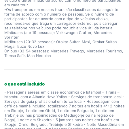
veículo é determinado de acordo com o número de participantes
em cada tour.
-Os transportes em nossos tours são classificados da seguinte
forma de acordo com o número de pessoas. Se o número de
participantes for de acordo com o tipo de veículos abaixo,
recomenda-se que traga um carregador externo, pois carregar
seu telefone nos veículos pode reduzir a vida útil da bateria.
Minibuses (até 19 pessoas): Volkswagen Crafter, Mercedes
Sprinter
Midibuses (20-32 pessoas): Otokar Sultan Maxi, Otokar Sultan
Mega, Isuzu Novo Lux
Ônibus (33-54 pessoas): Mercedes Travego, Mercedes Tourismo,
Temsa Safir, Man Neoplan
o que está incluído
- Passagens aéreas em classe econômica de Istambul – Tirana –
Istambul com a Albania Hava Yolları - Serviços de transporte local -
Serviços de guia profissional em turco local - Hospedagem com
café da manhã incluído, totalizando 7 noites em hotéis 4*: 2 noites
em Skopje, 1 noite em Ohrid, 1 noite em Belgrado, 1 noite em
Trebinje ou nas proximidades de Medjugorje ou na região de
Blagaj, 1 noite em Shkodra - 5 jantares nas noites em hotéis em
Skopje, Ohrid, Belgrado, Trebinje e Shkodra - Noite Macedônia em