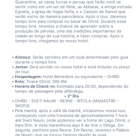
Quarantine, as casas turcas e persas que farão você se 
sentir como em um set de filme, as Abbaras, a antiga estrada 
Egnatia, a Igreja de Hagia Sofía, e o Castelo de Samoil que 
serão vistos de maneira panorâmica. Após o tour, daremos 
tempo livre para compras no bazar de Ohrid. Durante esse 
tempo livre, teremos a chance de aprender sobre a 
produção de pérolas, uma das tradições importantes da 
cidade ao longo de sua história, e fazer compras. Após o 
tempo livre, chegamos ao nosso hotel.
Almoço:
 Serão servidos em um local determinado pelo guia 
durante o tempo livre.
Jantar: 
Será servido no nosso hotel e está incluído no preço 
do tour.
Hospedagem: 
Hotel Belvedere ou equivalente - OHRID
Rota: 
Tirana-Ohrid; 395 KM
Horário de Check-in:
 Estimado para 20:00, dependendo do 
tempo de passagem pela alfândega.
2º Dia
OHRID - SVETI NAUM - RESNE - BITOLA (MANASTIR) - 
SKOPJE
Pela manhã, após o café da manhã, iniciaremos nossa tour, 
começando com uma travessia de aproximadamente 1 hora 
até Sveti Naum, onde podemos ver a fonte do Lago Ohrid, o 
Kara Drin. A vista maravilhosa aqui é de tirar o fôlego. Em 
seguida, partimos para Resne. Em Resne, veremos o Palácio 
de Niyazi, que se tornou famoso devido às suas 