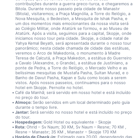
contribuições durante a guerra greco-turca, e chegaremos a 
Bitola. Durante nosso passeio pela cidade de Manastır 
(Bitola), visitaremos; a Praça Magnólia, a Torre do Relógio, a 
Nova Mesquita, o Bedesten, a Mesquita de Ishak Pasha, e 
um dos momentos mais emocionantes da nossa visita será 
ao Colégio Militar, onde Atatürk se formou, e ao Museu de 
Atatürk. Após a visita, seguimos para a capital, Skopje, onde 
iniciamos nosso tour pela cidade. Skopje, a cidade natal de 
Yahya Kemal Beyatlı, será apresentada durante o nosso tour 
panorâmico; nesta cidade chamada de cidade das estátuas, 
veremos o Arco de Makedonia, o monumento à Madre 
Teresa de Calcutá, a Praça Makedon, a estátua do Guerreiro 
a Cavalo (Alexandre, o Grande), a estátua de Justiniano, a 
ponte de Pedra, a Torre do Relógio, o Mercado Velho e as 
belíssimas mesquitas de Mustafa Pasha, Sultan Murad, e o 
Banho de Davut Pasha, Kapan e Sulu como locais a serem 
vistos. Após nossos passeios, continuamos para o nosso 
hotel em Skopje. Pernoite no hotel.
Café da Manhã; será servido em nosso hotel e está incluído 
no preço do tour.
Almoço: 
Serão servidos em um local determinado pelo guia 
durante o tempo livre.
Jantar: 
Será servido no nosso hotel e está incluído no preço 
do tour.
Hospedagem: 
Gold Hotel ou equivalente - Skopje
Rota: 
Ohrid – Sv Naum; 30 KM, Sv Naum – Resne; 70 KM , 
Resne – Manastır; 35 KM , Manastır – Skopje 170 KM
Horário de Check-in:
 Estimado para 20:00, dependendo das 