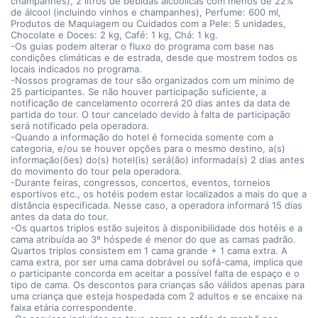
champanhes), 2 litros de bebidas alcoólicas com menos de 22%
de álcool (incluindo vinhos e champanhes), Perfume: 600 ml,
Produtos de Maquiagem ou Cuidados com a Pele: 5 unidades,
Chocolate e Doces: 2 kg, Café: 1 kg, Chá: 1 kg.
-Os guias podem alterar o fluxo do programa com base nas
condições climáticas e de estrada, desde que mostrem todos os
locais indicados no programa.
-Nossos programas de tour são organizados com um mínimo de
25 participantes. Se não houver participação suficiente, a
notificação de cancelamento ocorrerá 20 dias antes da data de
partida do tour. O tour cancelado devido à falta de participação
será notificado pela operadora.
-Quando a informação do hotel é fornecida somente com a
categoria, e/ou se houver opções para o mesmo destino, a(s)
informação(ões) do(s) hotel(is) será(ão) informada(s) 2 dias antes
do movimento do tour pela operadora.
-Durante feiras, congressos, concertos, eventos, torneios
esportivos etc., os hotéis podem estar localizados a mais do que a
distância especificada. Nesse caso, a operadora informará 15 dias
antes da data do tour.
-Os quartos triplos estão sujeitos à disponibilidade dos hotéis e a
cama atribuída ao 3º hóspede é menor do que as camas padrão.
Quartos triplos consistem em 1 cama grande + 1 cama extra. A
cama extra, por ser uma cama dobrável ou sofá-cama, implica que
o participante concorda em aceitar a possível falta de espaço e o
tipo de cama. Os descontos para crianças são válidos apenas para
uma criança que esteja hospedada com 2 adultos e se encaixe na
faixa etária correspondente.