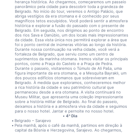
herança histórica. Ao chegarmos, começaremos um passeio 
panorâmico pela cidade para descobrir toda a grandeza de 
Belgrado. No início do tour, veremos o Antigo Palácio, que 
abriga vestígios da era otomana e é conhecido por seus 
magníficos tetos esculpidos. Você poderá sentir a atmosfera 
histórica e explorar a fusão do passado com o presente de 
Belgrado. Em seguida, nos dirigimos ao ponto de encontro 
dos rios Sava e Danúbio, um dos locais mais impressionantes 
da cidade. Essa vista única nos permitirá explorar a área que 
foi o ponto central de inúmeras vitórias ao longo da história. 
Durante nossa continuação na velha cidade, você verá a 
fortaleza de Belgrado, que serviu como um centro de 
suprimentos da marinha otomana. Iremos visitar os principais 
pontos, como a Praça do Castelo e a Praça de Pedra. 
Durante o passeio, visitaremos o Túmulo de Ali Paša, uma 
figura importante da era otomana, e a Mesquita Bayraklı, um 
dos poucos edifícios otomanos que sobreviveram em 
Belgrado. À medida que exploramos, conheceremos melhor 
a rica história da cidade e seu patrimônio cultural que 
permaneceu desde a era otomana. A visita continuará no 
Museu Militar, que apresenta uma coleção impressionante 
sobre a história militar de Belgrado. Ao final do passeio, 
deixamos a história e a atmosfera viva da cidade e seguimos 
para o nosso hotel. Jantar e pernoite no nosso hotel.
4º Dia
Belgrado – Sarajevo
Pela manhã, após o café da manhã, partimos em direção à 
capital da Bósnia e Herzegovina, Sarajevo. Ao chegarmos, 