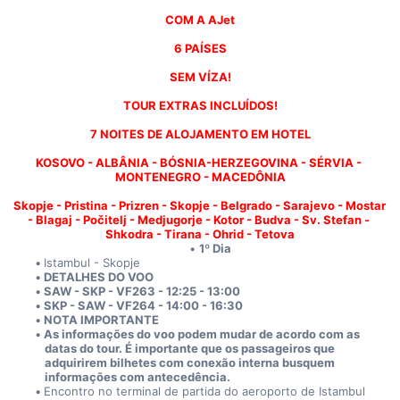
COM A AJet
6 PAÍSES
SEM VÍZA!
TOUR EXTRAS INCLUÍDOS!
7 NOITES DE ALOJAMENTO EM HOTEL
KOSOVO - ALBÂNIA - BÓSNIA-HERZEGOVINA - SÉRVIA - 
MONTENEGRO - MACEDÔNIA
Skopje - Pristina - Prizren - Skopje - Belgrado - Sarajevo - Mostar 
- Blagaj - Počitelj - Medjugorje - Kotor - Budva - Sv. Stefan - 
Shkodra - Tirana - Ohrid - Tetova
1º Dia
Istambul - Skopje
DETALHES DO VOO
SAW - SKP - VF263 - 12:25 - 13:00
SKP - SAW - VF264 - 14:00 - 16:30
NOTA IMPORTANTE
As informações do voo podem mudar de acordo com as 
datas do tour. É importante que os passageiros que 
adquirirem bilhetes com conexão interna busquem 
informações com antecedência.
Encontro no terminal de partida do aeroporto de Istambul 