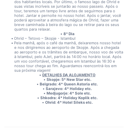
dos habitantes locais. Por último, o famoso lago de Ohrid e 
suas vistas incríveis se juntarão ao nosso passeio. Após o 
tour, teremos um tempo livre antes de seguirmos para o 
hotel. Jantar e pernoite no nosso hotel. Após o jantar, você 
poderá aproveitar a atmosfera mágica de Ohrid, fazer uma 
breve caminhada à beira do lago ou se retirar para os seus 
quartos para relaxar.
8º Dia
Ohrid – Tetovo – Skopje - Istambul
Pela manhã, após o café da manhã, deixaremos nosso hotel 
e nos dirigiremos ao aeroporto de Skopje. Após a chegada 
ao aeroporto e os trâmites de embarque, nosso voo de volta 
à Istambul, pelo AJet, partirá às 14:00 no horário local. Após 
um voo confortável, chegaremos em Istambul às 16:30 e 
nosso tour chega ao fim. Aguardamos reencontrá-los em 
sua próxima viagem!
DETALHES DA ALOJAMENTO
Skopje: 5* New Star etc.
Belgrado: 4* Queen Astoria etc.
Sarajevo: 4* Holiday etc.
Medjugorje: 4* Sole etc.
Shkodra: 4* Holiday Koplik etc.
Ohrid: 4* Hotel Sileks etc.