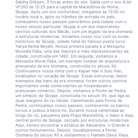
Sabiha Gökçen, 3 horas antes do voo. Saída com o voo AJet 
VF263 às 12:25 para a capital da Macedônia do Norte, 
Skopje. Após um voo confortável, chegamos às 13:00 no 
horário local e, após os trâmites de entrada no país, 
começamos nosso passeio panorâmico pela cidade com o 
nosso veículo particular. Skopje é um dos importantes 
centros culturais dos Bálcãs, com um legado da era otomana 
e estruturas modernas. Iniciamos nosso tour com os locais 
históricos de Skopje, cidade natal do famoso poeta turco 
Yahya Kemal Beyatlı. Nossa primeira parada é a Mesquita 
Mustafa Paša, uma das maiores e mais impressionantes da 
cidade, construída em 1492. Em seguida, visitamos a 
Mesquita Murat Paša, um exemplo notável de arquitetura e 
artesanato da era otomana, construída no século XV. 
Continuamos nossa visita com o Kapan Han e Sulu Han, 
localizados no coração de Skopje. Essas estruturas, belos 
exemplos das hans da era otomana, foram outros centros 
importantes onde comerciantes se hospedavam e 
praticavam comércio. Depois, visitamos a Ponte de Pedra, 
um símbolo de Skopje, construída no século XV, que liga as 
duas margens do rio Vardar. Caminhando pela Ponte de 
Pedra, continuamos nosso passeio, conhecendo os bairros 
turcos e judeus à beira-rio. Durante nossa caminhada ao 
longo do rio, passamos pela Praça Macedônia, o maior e mais 
central ponto de Skopje, cercado por estruturas modernas. 
Aqui, iremos encontrar a estátua de Alexandre, o Grande e 
outros monumentos. Depois, visualizaremos a Ponte 
Otomana do século XV e visitaremos o Hamam Davut Pașa, 