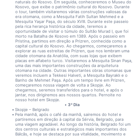
naturais do Kosovo. Em seguida, conheceremos o Museu do 
Kosovo, que exibe o patrimônio cultural do Kosovo. Durante 
o tour, também visitaremos várias construções valiosas da 
era otomana, como a Mesquita Fatih Sultan Mehmed e a 
Mesquita Yaşar Paşa, do século XVIII. Durante este passeio 
pela rica herança histórica da cidade, teremos a 
oportunidade de visitar o túmulo do Sultão Murad I, que foi 
morto na Batalha de Kosovo em 1389. Após o passeio em 
Pristina, partimos em direção a Prizren, conhecida como a 
capital cultural do Kosovo. Ao chegarmos, começaremos a 
explorar as ruas estreitas de Prizren, que nos lembram uma 
cidade otomana da Anatólia, com suas lojas que exibem 
placas em alfabeto turco. Visitaremos a Mesquita Sinan Paşa, 
uma das mais importantes construções da arquitetura 
otomana na cidade. Outras importantes obras otomanas que 
veremos incluem a Tekkesi Halveti, a Mesquita Bayraklı e o 
Banho de Mehmet Paşa. Após um tempo livre em Prizren, 
começaremos nossa viagem de volta a Skopje. Ao 
chegarmos, seremos transferidos para o hotel, e após o 
jantar, nos dirigiremos aos nossos quartos. Pernoite no 
nosso hotel em Skopje.
3º Dia
Skopje – Belgrado
Pela manhã, após o café da manhã, sairemos do hotel e 
partiremos em direção à capital da Sérvia, Belgrado, para 
uma viagem agradável. Ao longo da história, Belgrado foi um 
dos centros culturais e estratégicos mais importantes dos 
Bálcãs, e hoje se destaca por sua vitalidade, movimento e 