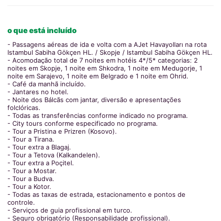
o que está incluído
- Passagens aéreas de ida e volta com a AJet Havayolları na rota
Istambul Sabiha Gökçen HL. / Skopje / Istambul Sabiha Gökçen HL.
- Acomodação total de 7 noites em hotéis 4*/5* categorias: 2
noites em Skopje, 1 noite em Shkodra, 1 noite em Medugorje, 1
noite em Sarajevo, 1 noite em Belgrado e 1 noite em Ohrid.
- Café da manhã incluído.
- Jantares no hotel.
- Noite dos Bálcãs com jantar, diversão e apresentações
folclóricas.
- Todas as transferências conforme indicado no programa.
- City tours conforme especificado no programa.
- Tour a Pristina e Prizren (Kosovo).
- Tour a Tirana.
- Tour extra a Blagaj.
- Tour a Tetova (Kalkandelen).
- Tour extra a Poçitel.
- Tour a Mostar.
- Tour a Budva.
- Tour a Kotor.
- Todas as taxas de estrada, estacionamento e pontos de
controle.
- Serviços de guia profissional em turco.
- Seguro obrigatório (Responsabilidade profissional).