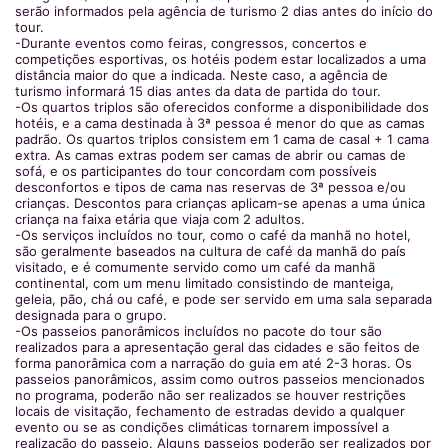
serão informados pela agência de turismo 2 dias antes do início do
tour.
-Durante eventos como feiras, congressos, concertos e
competições esportivas, os hotéis podem estar localizados a uma
distância maior do que a indicada. Neste caso, a agência de
turismo informará 15 dias antes da data de partida do tour.
-Os quartos triplos são oferecidos conforme a disponibilidade dos
hotéis, e a cama destinada à 3ª pessoa é menor do que as camas
padrão. Os quartos triplos consistem em 1 cama de casal + 1 cama
extra. As camas extras podem ser camas de abrir ou camas de
sofá, e os participantes do tour concordam com possíveis
desconfortos e tipos de cama nas reservas de 3ª pessoa e/ou
crianças. Descontos para crianças aplicam-se apenas a uma única
criança na faixa etária que viaja com 2 adultos.
-Os serviços incluídos no tour, como o café da manhã no hotel,
são geralmente baseados na cultura de café da manhã do país
visitado, e é comumente servido como um café da manhã
continental, com um menu limitado consistindo de manteiga,
geleia, pão, chá ou café, e pode ser servido em uma sala separada
designada para o grupo.
-Os passeios panorâmicos incluídos no pacote do tour são
realizados para a apresentação geral das cidades e são feitos de
forma panorâmica com a narração do guia em até 2-3 horas. Os
passeios panorâmicos, assim como outros passeios mencionados
no programa, poderão não ser realizados se houver restrições
locais de visitação, fechamento de estradas devido a qualquer
evento ou se as condições climáticas tornarem impossível a
realização do passeio. Alguns passeios poderão ser realizados por