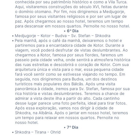
conhecida por seu patrimônio histórico e como a Vila Turca. 
Aqui, visitaremos construções do século XVI, feitas durante 
o domínio otomano. Por fim, nos dirigiremos a Medjugorje, 
famosa por seus visitantes religiosos e por ser um lugar de 
paz. Após chegarmos ao nosso hotel, teremos um tempo 
para descansar em nossos quartos. Pernoite no nosso hotel.
6º Dia
Medjugorje – Kotor – Budva – Sv. Stefan – Shkodra
Pela manhã, após o café da manhã, deixaremos o hotel e 
partiremos para a encantadora cidade de Kotor. Durante a 
viagem, você poderá desfrutar de vistas deslumbrantes. Ao 
chegarmos a Kotor, famosa por seus fiordes, faremos um 
passeio pela cidade velha, onde sentirá a atmosfera histórica 
das ruas estreitas e descobrirá o coração de Kotor. Com sua 
arquitetura única e vista para o mar, essa pequena cidade 
fará você sentir como se estivesse viajando no tempo. Em 
seguida, nos dirigiremos para Budva, um dos destinos 
turísticos mais populares dos Bálcãs. Após uma visita 
panorâmica à cidade, iremos para Sv. Stefan, famosa por sua 
rica história e vistas deslumbrantes. Teremos a chance de 
admirar a vista deste ilha a partir do alto. Cada cantinho 
desse lugar parece uma foto perfeita, ideal para tirar fotos. 
Após essa exploração, vamos nos dirigir à cidade de 
Shkodra, na Albânia. Após o jantar em nosso hotel, teremos 
um tempo para relaxar em nossos quartos. Pernoite no 
nosso hotel.
7º Dia
Shkodra – Tirana - Ohrid