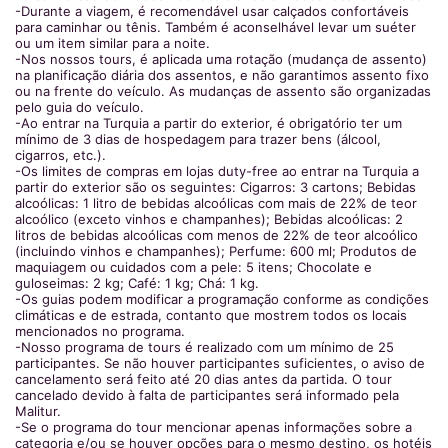
-Durante a viagem, é recomendável usar calçados confortáveis
para caminhar ou tênis. Também é aconselhável levar um suéter
ou um item similar para a noite.
-Nos nossos tours, é aplicada uma rotação (mudança de assento)
na planificação diária dos assentos, e não garantimos assento fixo
ou na frente do veículo. As mudanças de assento são organizadas
pelo guia do veículo.
-Ao entrar na Turquia a partir do exterior, é obrigatório ter um
mínimo de 3 dias de hospedagem para trazer bens (álcool,
cigarros, etc.).
-Os limites de compras em lojas duty-free ao entrar na Turquia a
partir do exterior são os seguintes: Cigarros: 3 cartons; Bebidas
alcoólicas: 1 litro de bebidas alcoólicas com mais de 22% de teor
alcoólico (exceto vinhos e champanhes); Bebidas alcoólicas: 2
litros de bebidas alcoólicas com menos de 22% de teor alcoólico
(incluindo vinhos e champanhes); Perfume: 600 ml; Produtos de
maquiagem ou cuidados com a pele: 5 itens; Chocolate e
guloseimas: 2 kg; Café: 1 kg; Chá: 1 kg.
-Os guias podem modificar a programação conforme as condições
climáticas e de estrada, contanto que mostrem todos os locais
mencionados no programa.
-Nosso programa de tours é realizado com um mínimo de 25
participantes. Se não houver participantes suficientes, o aviso de
cancelamento será feito até 20 dias antes da partida. O tour
cancelado devido à falta de participantes será informado pela
Malitur.
-Se o programa do tour mencionar apenas informações sobre a
categoria e/ou se houver opções para o mesmo destino, os hotéis