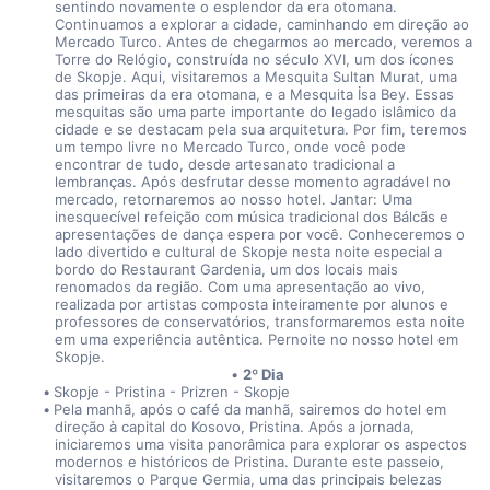
sentindo novamente o esplendor da era otomana. 
Continuamos a explorar a cidade, caminhando em direção ao 
Mercado Turco. Antes de chegarmos ao mercado, veremos a 
Torre do Relógio, construída no século XVI, um dos ícones 
de Skopje. Aqui, visitaremos a Mesquita Sultan Murat, uma 
das primeiras da era otomana, e a Mesquita İsa Bey. Essas 
mesquitas são uma parte importante do legado islâmico da 
cidade e se destacam pela sua arquitetura. Por fim, teremos 
um tempo livre no Mercado Turco, onde você pode 
encontrar de tudo, desde artesanato tradicional a 
lembranças. Após desfrutar desse momento agradável no 
mercado, retornaremos ao nosso hotel. Jantar: Uma 
inesquecível refeição com música tradicional dos Bálcãs e 
apresentações de dança espera por você. Conheceremos o 
lado divertido e cultural de Skopje nesta noite especial a 
bordo do Restaurant Gardenia, um dos locais mais 
renomados da região. Com uma apresentação ao vivo, 
realizada por artistas composta inteiramente por alunos e 
professores de conservatórios, transformaremos esta noite 
em uma experiência autêntica. Pernoite no nosso hotel em 
Skopje. 
2º Dia
Skopje - Pristina - Prizren - Skopje
Pela manhã, após o café da manhã, sairemos do hotel em 
direção à capital do Kosovo, Pristina. Após a jornada, 
iniciaremos uma visita panorâmica para explorar os aspectos 
modernos e históricos de Pristina. Durante este passeio, 
visitaremos o Parque Germia, uma das principais belezas 