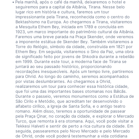
Pela manhã, após o café da manhã, deixaremos o hotel e 
seguiremos para a capital da Albânia, Tirana. Nesse belo 
lugar rico em história e cultura, faremos um tour 
impressionante pela Tirana, reconhecida como o centro do 
Bektashismo na Europa. Ao chegarmos a Tirana, visitaremos 
a Mesquita Ethem Bey, iniciada em 1789 e concluída em 
1923, um marco importante do patrimônio cultural da Albânia. 
Faremos uma breve parada na Praça Skender, onde veremos 
a imponente estátua de Skender Bey. Também visitaremos a 
Torre do Relógio, símbolo da cidade, construída em 1821 por 
Ethem Bey. Em seguida, visitaremos o Sino da Paz, uma obra 
de significado feito por jovens de Shkodra durante a rebelião 
em 1999. Durante este tour, a moderna face de Tirana se 
juntará ao seu passado histórico, proporcionando 
recordações inesquecíveis. Após um tempo livre, partiremos 
para Ohrid. Ao longo do caminho, seremos acompanhados 
por vistas deslumbrantes. Ao chegarmos a Ohrid, 
realizaremos um tour para conhecer essa histórica cidade, 
que foi uma das importantes bases otomanas nos Bálcãs. 
Durante o passeio, veremos monumentos como a Estátua de 
São Cirilo e Metódio, que acreditam ter desenvolvido o 
alfabeto cirílico, a Igreja de Santa Sofia, e o antigo teatro 
romano. Além disso, teremos a oportunidade de passear 
pela Praça Çinar, no coração da cidade, e explorar o Mercado 
Turco, que remonta à era otomana. Aqui, você pode visitar a 
Tekkesi Halveti e sentir de perto a rica cultura da cidade. Em 
seguida, passearemos pelo Novo Mercado e pelo Mercado 
de Ohrid, onde você poderá testemunhar a vida cotidiana 