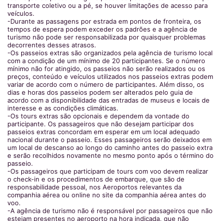
transporte coletivo ou a pé, se houver limitações de acesso para
veículos.
-Durante as passagens por estrada em pontos de fronteira, os
tempos de espera podem exceder os padrões e a agência de
turismo não pode ser responsabilizada por quaisquer problemas
decorrentes desses atrasos.
-Os passeios extras são organizados pela agência de turismo local
com a condição de um mínimo de 20 participantes. Se o número
mínimo não for atingido, os passeios não serão realizados ou os
preços, conteúdo e veículos utilizados nos passeios extras podem
variar de acordo com o número de participantes. Além disso, os
dias e horas dos passeios podem ser alterados pelo guia de
acordo com a disponibilidade das entradas de museus e locais de
interesse e as condições climáticas.
-Os tours extras são opcionais e dependem da vontade do
participante. Os passageiros que não desejam participar dos
passeios extras concordam em esperar em um local adequado
nacional durante o passeio. Esses passageiros serão deixados em
um local de descanso ao longo do caminho antes do passeio extra
e serão recolhidos novamente no mesmo ponto após o término do
passeio.
-Os passageiros que participam de tours com voo devem realizar
o check-in e os procedimentos de embarque, que são de
responsabilidade pessoal, nos Aeroportos relevantes da
companhia aérea ou online no site da companhia aérea antes do
voo.
-A agência de turismo não é responsável por passageiros que não
estejam presentes no aeroporto na hora indicada, que não