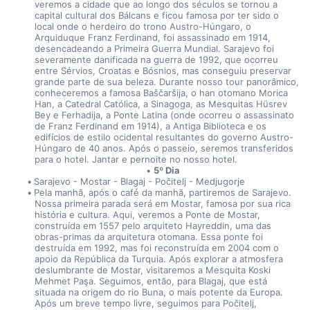
veremos a cidade que ao longo dos séculos se tornou a 
capital cultural dos Bálcans e ficou famosa por ter sido o 
local onde o herdeiro do trono Austro-Húngaro, o 
Arquiduque Franz Ferdinand, foi assassinado em 1914, 
desencadeando a Primeira Guerra Mundial. Sarajevo foi 
severamente danificada na guerra de 1992, que ocorreu 
entre Sérvios, Croatas e Bósnios, mas conseguiu preservar 
grande parte de sua beleza. Durante nosso tour panorâmico, 
conheceremos a famosa Baščaršija, o han otomano Morica 
Han, a Catedral Católica, a Sinagoga, as Mesquitas Hüsrev 
Bey e Ferhadija, a Ponte Latina (onde ocorreu o assassinato 
de Franz Ferdinand em 1914), a Antiga Biblioteca e os 
edifícios de estilo ocidental resultantes do governo Austro-
Húngaro de 40 anos. Após o passeio, seremos transferidos 
para o hotel. Jantar e pernoite no nosso hotel.
5º Dia
Sarajevo - Mostar - Blagaj - Počitelj - Medjugorje
Pela manhã, após o café da manhã, partiremos de Sarajevo. 
Nossa primeira parada será em Mostar, famosa por sua rica 
história e cultura. Aqui, veremos a Ponte de Mostar, 
construída em 1557 pelo arquiteto Hayreddin, uma das 
obras-primas da arquitetura otomana. Essa ponte foi 
destruída em 1992, mas foi reconstruída em 2004 com o 
apoio da República da Turquia. Após explorar a atmosfera 
deslumbrante de Mostar, visitaremos a Mesquita Koski 
Mehmet Paşa. Seguimos, então, para Blagaj, que está 
situada na origem do rio Buna, o mais potente da Europa. 
Após um breve tempo livre, seguimos para Počitelj, 