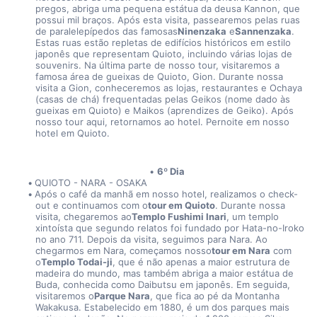
pregos, abriga uma pequena estátua da deusa Kannon, que 
possui mil braços. Após esta visita, passearemos pelas ruas 
de paralelepípedos das famosas
Ninenzaka
 e
Sannenzaka
. 
Estas ruas estão repletas de edifícios históricos em estilo 
japonês que representam Quioto, incluindo várias lojas de 
souvenirs. Na última parte de nosso tour, visitaremos a 
famosa área de gueixas de Quioto, Gion. Durante nossa 
visita a Gion, conheceremos as lojas, restaurantes e Ochaya 
(casas de chá) frequentadas pelas Geikos (nome dado às 
gueixas em Quioto) e Maikos (aprendizes de Geiko). Após 
nosso tour aqui, retornamos ao hotel. Pernoite em nosso 
hotel em Quioto.
6º Dia
QUIOTO - NARA - OSAKA
Após o café da manhã em nosso hotel, realizamos o check-
out e continuamos com o
tour em Quioto
. Durante nossa 
visita, chegaremos ao
Templo Fushimi Inari
, um templo 
xintoísta que segundo relatos foi fundado por Hata-no-Iroko 
no ano 711. Depois da visita, seguimos para Nara. Ao 
chegarmos em Nara, começamos nosso
tour em Nara
 com 
o
Templo Todai-ji
, que é não apenas a maior estrutura de 
madeira do mundo, mas também abriga a maior estátua de 
Buda, conhecida como Daibutsu em japonês. Em seguida, 
visitaremos o
Parque Nara
, que fica ao pé da Montanha 
Wakakusa. Estabelecido em 1880, é um dos parques mais 