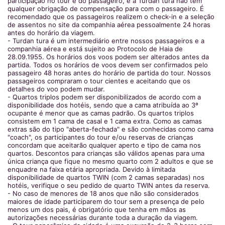
participação no tour é do passageiro, e a Turdan tura não tem
qualquer obrigação de compensação para com o passageiro. É
recomendado que os passageiros realizem o check-in e a seleção
de assentos no site da companhia aérea pessoalmente 24 horas
antes do horário da viagem.
- Turdan tura é um intermediário entre nossos passageiros e a
companhia aérea e está sujeito ao Protocolo de Haia de
28.09.1955. Os horários dos voos podem ser alterados antes da
partida. Todos os horários de voos devem ser confirmados pelo
passageiro 48 horas antes do horário de partida do tour. Nossos
passageiros compraram o tour cientes e aceitando que os
detalhes do voo podem mudar.
- Quartos triplos podem ser disponibilizados de acordo com a
disponibilidade dos hotéis, sendo que a cama atribuída ao 3º
ocupante é menor que as camas padrão. Os quartos triplos
consistem em 1 cama de casal e 1 cama extra. Como as camas
extras são do tipo "aberta-fechada" e são conhecidas como cama
"coach", os participantes do tour e/ou reservas de crianças
concordam que aceitarão qualquer aperto e tipo de cama nos
quartos. Descontos para crianças são válidos apenas para uma
única criança que fique no mesmo quarto com 2 adultos e que se
enquadre na faixa etária apropriada. Devido à limitada
disponibilidade de quartos TWIN (com 2 camas separadas) nos
hotéis, verifique o seu pedido de quarto TWIN antes da reserva.
- No caso de menores de 18 anos que não são considerados
maiores de idade participarem do tour sem a presença de pelo
menos um dos pais, é obrigatório que tenha em mãos as
autorizações necessárias durante toda a duração da viagem.