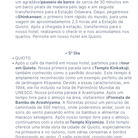
um agradável
passeio de barco
 de cerca de 30 minutos em 
um barco pirata de madeira pelo lago e em seguida 
transferiremos para a Estação Odawara. Daqui, pegaremos 
o
Shinkansen
, o primeiro trem rápido do mundo, para uma 
viagem de aproximadamente 2,5 horas até a Estação de 
Quioto. Após a chegada à estação, transferimos para o 
nosso hotel, realizamos o check-in e nos acomodamos nos 
quartos. Pernoite em nosso hotel em Quioto.
5º Dia
QUIOTO
Após o café da manhã em nosso hotel, partimos para o
tour 
em Quioto
. Nossa primeira parada será o
Templo Kinkakuji
, 
também conhecido como o pavilhão dourado. Este templo é 
amplamente reconhecido como um exemplo perfeito da arte 
de jardinagem Kitayama. Devido a essas características, em 
1994, ele foi incluído na lista de Patrimônio Mundial da 
UNESCO. Nossa próxima parada é Arashiyama. Após um 
tempo livre para o almoço na área, visitaremos a
Floresta de 
Bambu de Arashiyama
. A florestas possui um percurso de 
caminhada de 500 metros, onde poderemos andar, ouvir os 
sons do vento passando entre os bambus e alimentar os 
macacos selvagens. Após nosso tempo livre para o almoço, 
continuamos com a visita ao
Templo Kiyomizu
. Este templo 
oferece uma linda vista da cidade de Quioto, especialmente 
na primavera e no outono, com várias cerejeiras e bordos 
florescendo ao redor. O salão principal, construído sem 