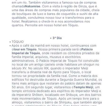
em um rio. Também visitaremos a famosa rua de compras 
chamada
Nakamise
. Com a visita à região de Ginza, que é 
uma das áreas de compras mais populares da cidade, cheia 
de boutiques de luxo e bares de coquetéis e sushi de alta 
qualidade, concluímos nosso tour e transferimos para o 
hotel. Realizamos o check-in e nos acomodamos nos 
quartos. Pernoite em nosso hotel em Tóquio.
3º Dia
TÓQUIO
Após o café da manhã em nosso hotel, continuamos com 
o
tour em Tóquio
. Nossa primeira parada será o
Palácio 
Imperial de Tóquio
, onde residem os cômodos privados da 
família imperial, arquivos, museus e escritórios 
administrativos. O Palácio Imperial de Tóquio foi construído 
no local de um antigo castelo onde habitava um shogun no 
século XV. No século XIX, quando o imperador Meiji 
transferiu a dinastia real de Kyoto para Tóquio, o local 
tornou-se propriedade da família real. Como a maioria dos 
edifícios foi destruída durante a Segunda Guerra Mundial, os 
itens mais antigos que restaram do palácio datam de apenas 
50 anos. Em segundo lugar, visitaremos o
Templo Meiji
, um 
templo xintoísta dedicado aos espíritos do Imperador Meiji e 
da Imperatriz Shōken, localizado em Shibuya, um dos bairros 
mais movimentados de Tóquio. Após um tempo livre para o 
almoço, visitaremos o bairro de Shinjuku, que também abriga 