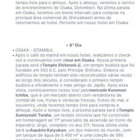
tempo livre para o almoço. Após o almoço, veremos o centro 
de entretenimento de Osaka, Dotombori. Na última parada 
em Osaka, teremos um breve intervalo para compras na 
principal área comercial de Shinsaibashi antes de 
retornarmos ao hotel. Pernoite em nosso hotel em Osaka.
8º Dia
OSAKA - ISTAMBUL
Após o café da manhã em nosso hotel, realizamos o check-
out e continuamos com o
tour em Osaka
. Nossa primeira 
parada será o
Templo Shitennō-ji
, um templo budista que foi 
fundado em 593 d.C. pelo Príncipe Shōtoku. Embora os 
edifícios do templo tenham sido reconstruídos várias vezes 
ao longo dos séculos, é considerado o primeiro templo 
budista e oficialmente o mais antigo do Japão. Após essa 
visita, continuaremos nosso tour pelo
mercado Kuromon 
Ichiba
, que é um mercado aberto com vendedores de 
comida de rua, frutas e verduras frescas, frutos do mar, e 
souvenirs, onde teremos tempo livre para compras e 
almoçar. Após o tempo livre, a próxima parada será o
Templo 
Sumiyoshi Taisha
, um templo xintoísta que foi construído 
em homenagem ao 11º aniversário da ascensão ao trono da 
Imperatriz Jingū, completo no ano 211. Nossa última visita 
será ao
Aquário Kaiyukan
, um dos maiores do mundo, com 
um tanque de água de 5.400 m³ e uma coleção de 580 