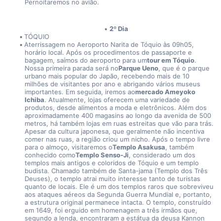
Pernoitaremos no avião.
2º Dia
TÓQUIO
Aterrissagem no Aeroporto Narita de Tóquio às 09h05, 
horário local. Após os procedimentos de passaporte e 
bagagem, saímos do aeroporto para um
tour em Tóquio
. 
Nossa primeira parada será no
Parque Ueno
, que é o parque 
urbano mais popular do Japão, recebendo mais de 10 
milhões de visitantes por ano e abrigando vários museus 
importantes. Em seguida, iremos ao
mercado Ameyoko 
Ichiba
. Atualmente, lojas oferecem uma variedade de 
produtos, desde alimentos a moda e eletrônicos. Além dos 
aproximadamente 400 magasins ao longo da avenida de 500 
metros, há também lojas em ruas estreitas que vão para trás. 
Apesar da cultura japonesa, que geralmente não incentiva 
comer nas ruas, a região criou um nicho. Após o tempo livre 
para o almoço, visitaremos o
Templo Asakusa
, também 
conhecido como
Templo Senso-Ji
, considerado um dos 
templos mais antigos e coloridos de Tóquio e um templo 
budista. Chamado também de Santa-jama (Templo dos Três 
Deuses), o templo atrai muito interesse tanto de turistas 
quanto de locais. Ele é um dos templos raros que sobreviveu 
aos ataques aéreos da Segunda Guerra Mundial e, portanto, 
a estrutura original permanece intacta. O templo, construído 
em 1649, foi erguido em homenagem a três irmãos que, 
segundo a lenda, encontraram a estátua da deusa Kannon 