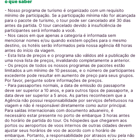
o que saber
- Nosso programa de turismo é organizado com um requisito
mínimo de participação. Se a participação mínima não for alcançada
para o pacote de turismo, o tour pode ser cancelado até 30 dias
antes da partida. O tour cancelado devido à insuficiência de
participantes será informado a você.
- Nos casos em que apenas a categoria é informada sem
mencionar nomes e/ou quando existem opções para o mesmo
destino, os hotéis serão informados pela nossa agência 48 horas
antes do início da viagem.
- Esta lista de preços e o programa são válidos até a publicação de
uma nova lista de preços, invalidando completamente a anterior.
- Os preços de todos os nossos programas de pacotes estão
limitados a um mínimo de 10 pessoas, e o número de participantes
excedente pode resultar em aumento de preço para seus grupos.
Por favor, pergunte sobre informações de preços.
- Para passaportes normais, a data de emissão do passaporte
deve ser superior a 10 anos, e para outros tipos de passaporte, a
data deve ser superior a 5 anos. As partes reconhecem que a
Agência não possui responsabilidade por serviços defeituosos na
viagem e não é responsável diretamente como autor principal.
Para saídas internacionais com documento aduaneiro, é
necessário estar presente no porto de embarque 3 horas antes
do horário de partida do tour. Os hóspedes que chegarem aos
portos ou aeroportos de voos internos de outras cidades devem
ajustar seus horários de voo de acordo com o horário de
embarque. Portanto, a responsabilidade por atrasos e/ou pela não