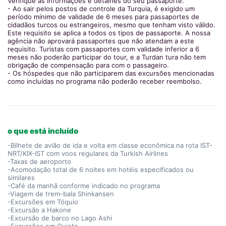
Verifique as informações e detalhes do seu passaporte.
- Ao sair pelos postos de controle da Turquia, é exigido um
período mínimo de validade de 6 meses para passaportes de
cidadãos turcos ou estrangeiros, mesmo que tenham visto válido.
Este requisito se aplica a todos os tipos de passaporte. A nossa
agência não aprovará passaportes que não atendam a este
requisito. Turistas com passaportes com validade inferior a 6
meses não poderão participar do tour, e a Turdan tura não tem
obrigação de compensação para com o passageiro.
- Os hóspedes que não participarem das excursões mencionadas
como incluídas no programa não poderão receber reembolso.
o que está incluído
-Bilhete de avião de ida e volta em classe econômica na rota IST-
NRT/KIX-IST com voos regulares da Turkish Airlines
-Taxas de aeroporto
-Acomodação total de 6 noites em hotéis especificados ou
similares
-Café da manhã conforme indicado no programa
-Viagem de trem-bala Shinkansen
-Excursões em Tóquio
-Excursão a Hakone
-Excursão de barco no Lago Ashi