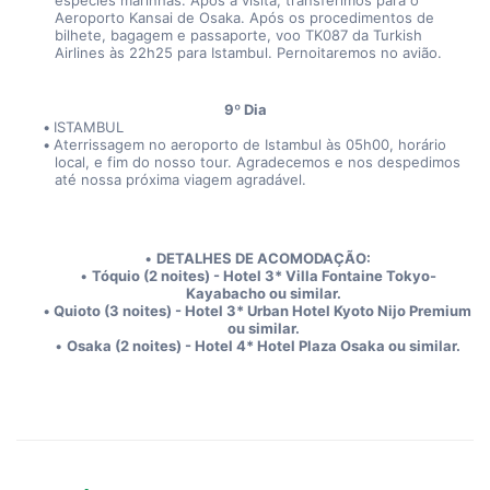
espécies marinhas. Após a visita, transferimos para o 
Aeroporto Kansai de Osaka. Após os procedimentos de 
bilhete, bagagem e passaporte, voo TK087 da Turkish 
Airlines às 22h25 para Istambul. Pernoitaremos no avião.
9º Dia
ISTAMBUL
Aterrissagem no aeroporto de Istambul às 05h00, horário 
local, e fim do nosso tour. Agradecemos e nos despedimos 
até nossa próxima viagem agradável.
DETALHES DE ACOMODAÇÃO:
Tóquio (2 noites) - Hotel 3* Villa Fontaine Tokyo-
Kayabacho ou similar.
Quioto (3 noites) - Hotel 3* Urban Hotel Kyoto Nijo Premium 
ou similar.
Osaka (2 noites) - Hotel 4* Hotel Plaza Osaka ou similar.