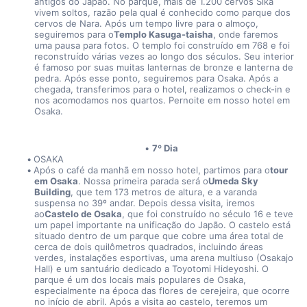
antigos do Japão. No parque, mais de 1.200 cervos Sika 
vivem soltos, razão pela qual é conhecido como parque dos 
cervos de Nara. Após um tempo livre para o almoço, 
seguiremos para o
Templo Kasuga-taisha
, onde faremos 
uma pausa para fotos. O templo foi construído em 768 e foi 
reconstruído várias vezes ao longo dos séculos. Seu interior 
é famoso por suas muitas lanternas de bronze e lanterna de 
pedra. Após esse ponto, seguiremos para Osaka. Após a 
chegada, transferimos para o hotel, realizamos o check-in e 
nos acomodamos nos quartos. Pernoite em nosso hotel em 
Osaka.
7º Dia
OSAKA
Após o café da manhã em nosso hotel, partimos para o
tour 
em Osaka
. Nossa primeira parada será o
Umeda Sky 
Building
, que tem 173 metros de altura, e a varanda 
suspensa no 39º andar. Depois dessa visita, iremos 
ao
Castelo de Osaka
, que foi construído no século 16 e teve 
um papel importante na unificação do Japão. O castelo está 
situado dentro de um parque que cobre uma área total de 
cerca de dois quilômetros quadrados, incluindo áreas 
verdes, instalações esportivas, uma arena multiuso (Osakajo 
Hall) e um santuário dedicado a Toyotomi Hideyoshi. O 
parque é um dos locais mais populares de Osaka, 
especialmente na época das flores de cerejeira, que ocorre 
no início de abril. Após a visita ao castelo, teremos um 