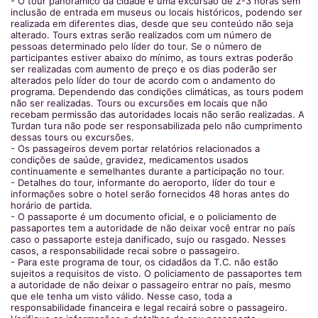
- O tour panorâmico da cidade é uma excursão de 2-3 horas sem
inclusão de entrada em museus ou locais históricos, podendo ser
realizada em diferentes dias, desde que seu conteúdo não seja
alterado. Tours extras serão realizados com um número de
pessoas determinado pelo líder do tour. Se o número de
participantes estiver abaixo do mínimo, as tours extras poderão
ser realizadas com aumento de preço e os dias poderão ser
alterados pelo líder do tour de acordo com o andamento do
programa. Dependendo das condições climáticas, as tours podem
não ser realizadas. Tours ou excursões em locais que não
recebam permissão das autoridades locais não serão realizadas. A
Turdan tura não pode ser responsabilizada pelo não cumprimento
dessas tours ou excursões.
- Os passageiros devem portar relatórios relacionados a
condições de saúde, gravidez, medicamentos usados
continuamente e semelhantes durante a participação no tour.
- Detalhes do tour, informante do aeroporto, líder do tour e
informações sobre o hotel serão fornecidos 48 horas antes do
horário de partida.
- O passaporte é um documento oficial, e o policiamento de
passaportes tem a autoridade de não deixar você entrar no país
caso o passaporte esteja danificado, sujo ou rasgado. Nesses
casos, a responsabilidade recai sobre o passageiro.
- Para este programa de tour, os cidadãos da T.C. não estão
sujeitos a requisitos de visto. O policiamento de passaportes tem
a autoridade de não deixar o passageiro entrar no país, mesmo
que ele tenha um visto válido. Nesse caso, toda a
responsabilidade financeira e legal recairá sobre o passageiro.