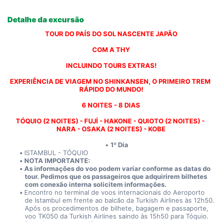
Detalhe da excursão
TOUR DO PAÍS DO SOL NASCENTE JAPÃO
COM A THY
INCLUINDO TOURS EXTRAS!
EXPERIÊNCIA DE VIAGEM NO SHINKANSEN, O PRIMEIRO TREM 
RÁPIDO DO MUNDO!
6 NOITES - 8 DIAS
TÓQUIO (2 NOITES) - FUJİ - HAKONE - QUIOTO (2 NOITES) - 
NARA - OSAKA (2 NOITES) - KOBE
1º Dia
ISTAMBUL - TÓQUIO
NOTA IMPORTANTE:
As informações do voo podem variar conforme as datas do 
tour. Pedimos que os passageiros que adquirirem bilhetes 
com conexão interna solicitem informações.
Encontro no terminal de voos internacionais do Aeroporto 
de Istambul em frente ao balcão da Turkish Airlines às 12h50. 
Após os procedimentos de bilhete, bagagem e passaporte, 
voo TK050 da Turkish Airlines saindo às 15h50 para Tóquio. 