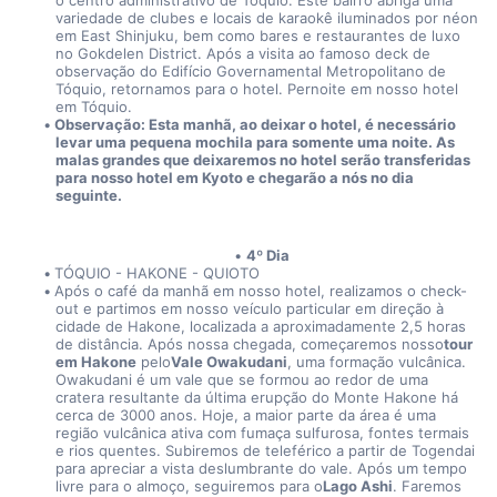
o centro administrativo de Tóquio. Este bairro abriga uma 
variedade de clubes e locais de karaokê iluminados por néon 
em East Shinjuku, bem como bares e restaurantes de luxo 
no Gokdelen District. Após a visita ao famoso deck de 
observação do Edifício Governamental Metropolitano de 
Tóquio, retornamos para o hotel. Pernoite em nosso hotel 
em Tóquio.
Observação: Esta manhã, ao deixar o hotel, é necessário 
levar uma pequena mochila para somente uma noite. As 
malas grandes que deixaremos no hotel serão transferidas 
para nosso hotel em Kyoto e chegarão a nós no dia 
seguinte.
4º Dia
TÓQUIO - HAKONE - QUIOTO
Após o café da manhã em nosso hotel, realizamos o check-
out e partimos em nosso veículo particular em direção à 
cidade de Hakone, localizada a aproximadamente 2,5 horas 
de distância. Após nossa chegada, começaremos nosso
tour 
em Hakone
 pelo
Vale Owakudani
, uma formação vulcânica. 
Owakudani é um vale que se formou ao redor de uma 
cratera resultante da última erupção do Monte Hakone há 
cerca de 3000 anos. Hoje, a maior parte da área é uma 
região vulcânica ativa com fumaça sulfurosa, fontes termais 
e rios quentes. Subiremos de teleférico a partir de Togendai 
para apreciar a vista deslumbrante do vale. Após um tempo 
livre para o almoço, seguiremos para o
Lago Ashi
. Faremos 