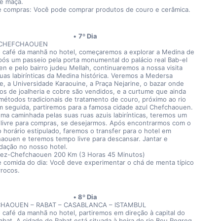
de maçã.
e compras: Você pode comprar produtos de couro e cerâmica.
7º Dia
 CHEFCHAOUEN
 café da manhã no hotel, começaremos a explorar a Medina de 
pós um passeio pela porta monumental do palácio real Bab-el 
n e pelo bairro judeu Mellah, continuaremos a nossa visita 
ruas labirínticas da Medina histórica. Veremos a Medersa 
ne, a Universidade Karaouine, a Praça Nejarine, o bazar onde 
os de joalheria e cobre são vendidos, e a curtume que ainda 
a métodos tradicionais de tratamento de couro, próximo ao rio 
m seguida, partiremos para a famosa cidade azul Chefchaouen. 
ma caminhada pelas suas ruas azuis labirínticas, teremos um 
livre para compras, se desejarmos. Após encontrarmos com o 
o horário estipulado, faremos o transfer para o hotel em 
aouen e teremos tempo livre para descansar. Jantar e 
ação no nosso hotel.
Fez-Chefchaouen 200 Km (3 Horas 45 Minutos)
e comida do dia: Você deve experimentar o chá de menta típico 
rocos.
8º Dia
HAOUEN – RABAT – CASABLANCA – ISTAMBUL
 café da manhã no hotel, partiremos em direção à capital do 
abat. A cidade de Rabat está situada à beira do rio Bou Regreg, 