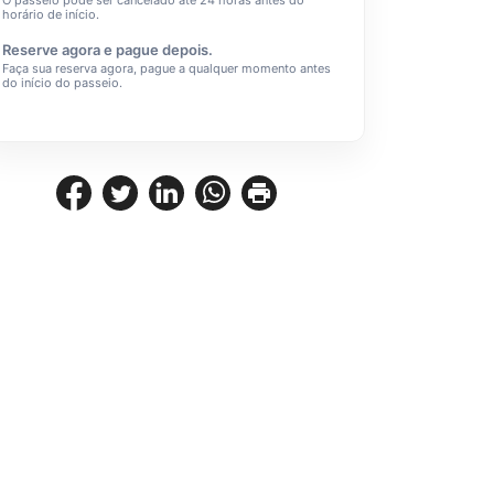
O passeio pode ser cancelado até 24 horas antes do
horário de início.
Reserve agora e pague depois.
Faça sua reserva agora, pague a qualquer momento antes
do início do passeio.