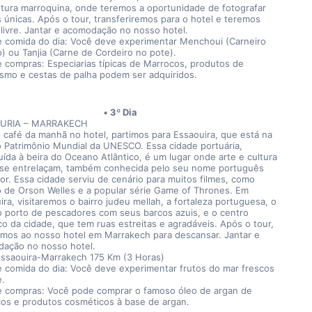
etura marroquina, onde teremos a oportunidade de fotografar 
s únicas. Após o tour, transferiremos para o hotel e teremos 
livre. Jantar e acomodação no nosso hotel. 
e comida do dia: Você deve experimentar Menchoui (Carneiro 
) ou Tanjia (Carne de Cordeiro no pote).
e compras: Especiarias típicas de Marrocos, produtos de 
ismo e cestas de palha podem ser adquiridos. 
3º Dia
URIA – MARRAKECH
 café da manhã no hotel, partimos para Essaouira, que está na 
do Patrimônio Mundial da UNESCO. Essa cidade portuária, 
uída à beira do Oceano Atlântico, é um lugar onde arte e cultura 
 se entrelaçam, também conhecida pelo seu nome português 
r. Essa cidade serviu de cenário para muitos filmes, como 
o de Orson Welles e a popular série Game of Thrones. Em 
ra, visitaremos o bairro judeu mellah, a fortaleza portuguesa, o 
 porto de pescadores com seus barcos azuis, e o centro 
co da cidade, que tem ruas estreitas e agradáveis. Após o tour, 
emos ao nosso hotel em Marrakech para descansar. Jantar e 
ação no nosso hotel.
Essaouira-Marrakech 175 Km (3 Horas)
e comida do dia: Você deve experimentar frutos do mar frescos 
e.
e compras: Você pode comprar o famoso óleo de argan de 
os e produtos cosméticos à base de argan.