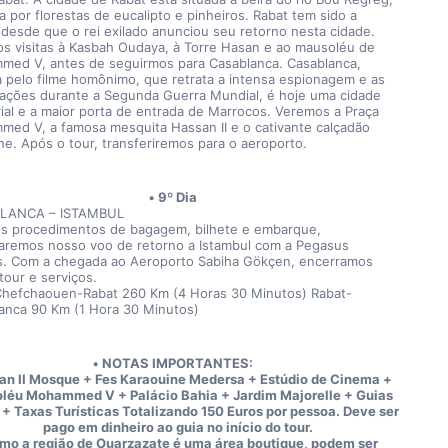
 por florestas de eucalipto e pinheiros. Rabat tem sido a 
l desde que o rei exilado anunciou seu retorno nesta cidade. 
s visitas à Kasbah Oudaya, à Torre Hasan e ao mausoléu de 
ed V, antes de seguirmos para Casablanca. Casablanca, 
 pelo filme homônimo, que retrata a intensa espionagem e as 
ações durante a Segunda Guerra Mundial, é hoje uma cidade 
rial e a maior porta de entrada de Marrocos. Veremos a Praça 
ed V, a famosa mesquita Hassan II e o cativante calçadão 
he. Após o tour, transferiremos para o aeroporto.
9º Dia
LANCA – ISTAMBUL
s procedimentos de bagagem, bilhete e embarque, 
remos nosso voo de retorno a Istambul com a Pegasus 
es. Com a chegada ao Aeroporto Sabiha Gökçen, encerramos 
tour e serviços.
Chefchaouen-Rabat 260 Km (4 Horas 30 Minutos) Rabat-
anca 90 Km (1 Hora 30 Minutos)
NOTAS IMPORTANTES:
an II Mosque + Fes Karaouine Medersa + Estúdio de Cinema + 
léu Mohammed V + Palácio Bahia + Jardim Majorelle + Guias 
 + Taxas Turísticas Totalizando 150 Euros por pessoa. Deve ser 
pago em dinheiro ao guia no início do tour.
mo a região de Ouarzazate é uma área boutique, podem ser 