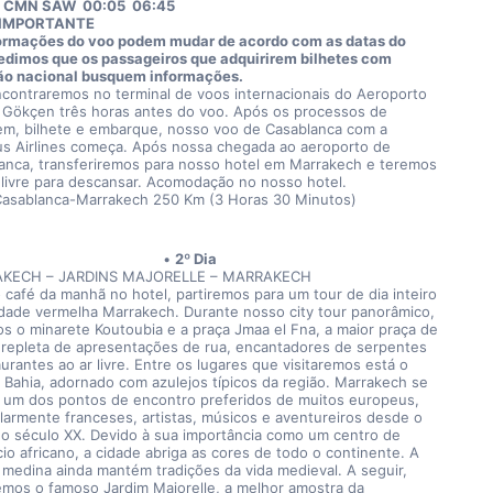
CMN SAW  00:05  06:45  
IMPORTANTE
ormações do voo podem mudar de acordo com as datas do 
Pedimos que os passageiros que adquirirem bilhetes com 
o nacional busquem informações.
contraremos no terminal de voos internacionais do Aeroporto 
 Gökçen três horas antes do voo. Após os processos de 
m, bilhete e embarque, nosso voo de Casablanca com a 
s Airlines começa. Após nossa chegada ao aeroporto de 
anca, transferiremos para nosso hotel em Marrakech e teremos 
livre para descansar. Acomodação no nosso hotel. 
Casablanca-Marrakech 250 Km (3 Horas 30 Minutos)
2º Dia
KECH – JARDINS MAJORELLE – MARRAKECH
 café da manhã no hotel, partiremos para um tour de dia inteiro 
idade vermelha Marrakech. Durante nosso city tour panorâmico, 
s o minarete Koutoubia e a praça Jmaa el Fna, a maior praça de 
, repleta de apresentações de rua, encantadores de serpentes 
urantes ao ar livre. Entre os lugares que visitaremos está o 
o Bahia, adornado com azulejos típicos da região. Marrakech se 
 um dos pontos de encontro preferidos de muitos europeus, 
ularmente franceses, artistas, músicos e aventureiros desde o 
 do século XX. Devido à sua importância como um centro de 
io africano, a cidade abriga as cores de todo o continente. A 
 medina ainda mantém tradições da vida medieval. A seguir, 
remos o famoso Jardim Majorelle, a melhor amostra da 