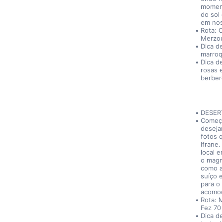
moment
do sol
em no
Rota: 
Merzou
Dica d
marroq
Dica d
rosas 
berber
DESER
Começa
deseja
fotos 
Ifrane
local 
o magní
como a
suíço 
para o
acomod
Rota: 
Fez 70
Dica d