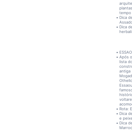
arquit
planta
tempo 
Dica d
Assado
Dica d
herbal
ESSAO
Após o
lista 
constr
antiga
Mogado
Othell
Essaoui
famoso
históri
voltar
acomod
Rota: 
Dica d
e peix
Dica d
Marroc