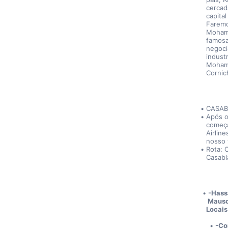
cercada
capita
Faremo
Mohamm
famosa
negoci
indust
Mohamm
Cornic
CASAB
Após o
começa
Airlin
nosso 
Rota: 
Casabl
-Hass
Mauso
Locais
-Co