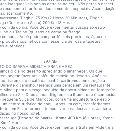
os inesquecíveis sob as estrelas no céu. Não perca o nascer 
 e recomendo tirar fotos dos momentos especiais. Acomodação 
sso acampamento.
Ouarzazate-Tinghir 175 Km (2 Horas 30 Minutos), Tinghir-
ga (Deserto do Saara) 200 Km (3 Horas)
e comida do dia: Você deve experimentar cuscuz ao estilo 
uino ou Tagine (guisado de carne ou frango).
e compras: Você pode comprar fósseis preciosos, água de 
e produtos cosméticos com essência de rosa e tapetes 
es autênticos.
6º Dia
TO DO SAARA – MIDELT – IFRANE – FEZ
mos o dia no deserto apreciando o amanhecer. Os que 
rem podem fazer um safári de camelo no deserto. Após as 
que tiraremos e o café da manhã, partiremos em direção a 
. Durante o caminho, teremos uma parada em um restaurante 
em Midelt para o almoço, seguido da oportunidade de fotografar 
fico vale Ziz. Depois, nos dirigiremos a Ifrane, que é conhecida 
 pequena Suíça de Marrocos, com uma arquitetura de estilo 
e um centro turístico de esqui. Após um café, transferiremos 
 hotel em Fez e teremos tempo livre para descansar. Jantar e 
ação no nosso hotel.
Merzouga (Deserto do Saara) - Ifrane 400 Km (6 Horas), Ifrane-
 Km (1 Hora)
e comida do dia: Você deve experimentar a truta em Midelt e a 