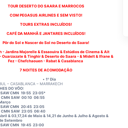
TOUR DESERTO DO SAARA E MARROCOS
COM PEGASUS AIRLINES E SEM VISTO!
TOURS EXTRAS INCLUÍDOS!
CAFÉ DA MANHÃ E JANTARES INCLUÍDOS!
Pôr do Sol e Nascer do Sol no Deserto do Saara!
 - Jardins Majorelle & Essaouira & Estúdios de Cinema & Ait 
Ouarzazate & Tinghir & Deserto do Saara - & Midelt & Ifrane & 
Fez - Chefchaouen - Rabat & Casablanca 
7 NOITES DE ACOMODAÇÃO
1º Dia
BUL – CASABLANCA – MARRAKECH
HES DO VÔO:
 SAW CMN  19:55  23:05*
 CMN SAW  00:10  06:55
 Março
 SAW CMN  20:45  23:05
 CMN SAW  23:05  06:40 
Abril & 03,17,24 de Maio & 14,21 de Junho & Julho & Agosto & 
de Setembro
 SAW CMN  19:45  23:00