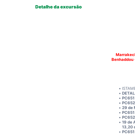
Detalhe da excursão
Marrakech
Benhaddou - 
ISTAM
DETAL
PC651
PC652
29 de
PC651
PC652
19 de 
13,20 
PC651