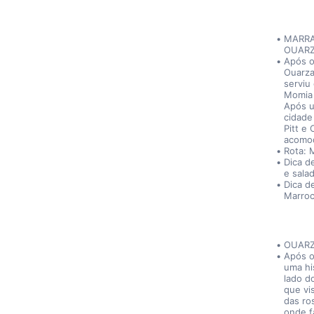
MARRA
OUARZ
Após o
Ouarza
serviu
Momia 
Após u
cidade
Pitt e
acomod
Rota: 
Dica d
e sala
Dica d
Marroc
OUARZ
Após o
uma hi
lado d
que vi
das ro
onde f