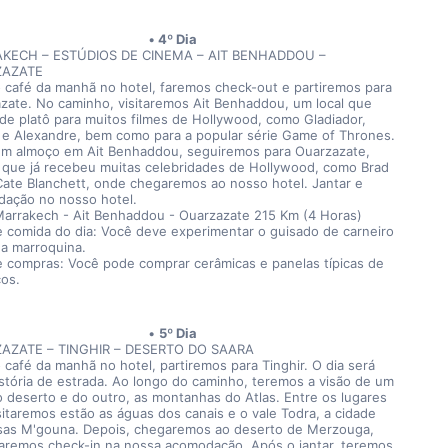
4º Dia
KECH – ESTÚDIOS DE CINEMA – AIT BENHADDOU – 
AZATE
 café da manhã no hotel, faremos check-out e partiremos para 
zate. No caminho, visitaremos Ait Benhaddou, um local que 
 de platô para muitos filmes de Hollywood, como Gladiador, 
e Alexandre, bem como para a popular série Game of Thrones. 
m almoço em Ait Benhaddou, seguiremos para Ouarzazate, 
 que já recebeu muitas celebridades de Hollywood, como Brad 
 Cate Blanchett, onde chegaremos ao nosso hotel. Jantar e 
ação no nosso hotel.
Marrakech - Ait Benhaddou - Ouarzazate 215 Km (4 Horas)
e comida do dia: Você deve experimentar o guisado de carneiro 
da marroquina.
e compras: Você pode comprar cerâmicas e panelas típicas de 
os.
5º Dia
AZATE – TINGHIR – DESERTO DO SAARA
 café da manhã no hotel, partiremos para Tinghir. O dia será 
stória de estrada. Ao longo do caminho, teremos a visão de um 
o deserto e do outro, as montanhas do Atlas. Entre os lugares 
sitaremos estão as águas dos canais e o vale Todra, a cidade 
sas M'gouna. Depois, chegaremos ao deserto de Merzouga, 
aremos check-in na nossa acomodação. Após o jantar, teremos 