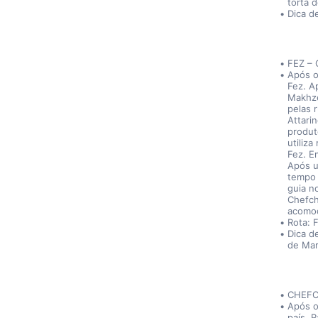
torta 
Dica d
FEZ –
Após o
Fez. A
Makhze
pelas 
Attari
produt
utiliz
Fez. E
Após u
tempo 
guia n
Chefch
acomod
Rota: 
Dica d
de Mar
CHEFC
Após o
país, R