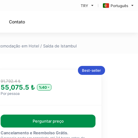
TRY
Português
Contato
Acomodação em Hotel / Saída de Istambul
Best-seller
91,792.4 ₺
55,075.5 ₺
%40
Por pessoa
Perguntar preço
Cancelamento e Reembolso Grátis.