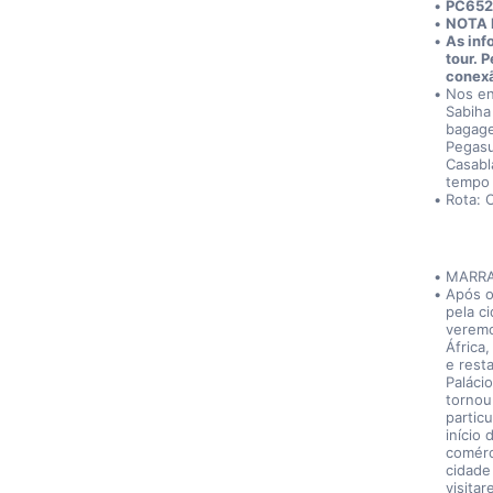
PC652 
NOTA 
As inf
tour. 
conexã
Nos en
Sabiha
bagage
Pegasu
Casabl
tempo 
Rota: 
MARRA
Após o
pela c
veremo
África
e resta
Paláci
tornou
partic
início
comérc
cidade
visita