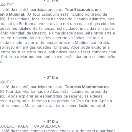
2º Dia
AQUEXE
 café da manhã, participaremos do 
Tour Essaouira, um 
ônio Mundial.
 (O Tour Essaouira está incluído no preço da 
ão). Essa cidade, localizada na costa do Oceano Atlântico, nos 
 da antiga Bodrum à primeira vista e é uma das antigas cidades 
uesas mundialmente famosas. Esta cidade, incluída na lista de 
mônio Mundial" da Unesco, é uma cidade pesqueira onde arte e 
a se entrelaçam. As atrações a serem visitadas incluem a 
eza da cidade, o porto de pescadores e a Medina, construída 
spiração em antigas cidades romanas. Você pode explorar a 
entre as suas estreitas e labirínticas ruas e fazer compras com 
. Retorno a Marraquexe após a excursão. Jantar e acomodação 
el.
3º Dia
AQUEXE
 café da manhã, participaremos do 
Tour das Montanhas do 
 (O Tour das Montanhas do Atlas está incluído no preço da 
ão). Após explorar as esplêndidas paisagens, as aldeias 
es e a geografia, faremos uma parada no Vale Ourika. Após a 
, retornamos a Marraquexe. Jantar e acomodação no hotel.
4º Dia
QUEXE - RABAT - CASABLANCA
 café da manhã, completamos o check-out do hotel e partimos 