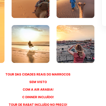
TOUR DAS CIDADES REAIS DO MARROCOS
SEM VISTO
COM A AIR ARABIA!
C DINNER INCLUÍDO!
TOUR DE RABAT INCLUÍDO NO PREÇO!