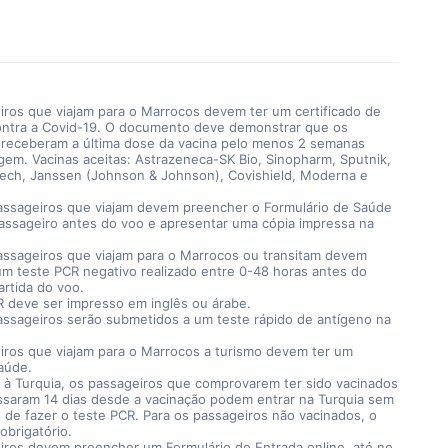
iros que viajam para o Marrocos devem ter um certificado de
ontra a Covid-19. O documento deve demonstrar que os
 receberam a última dose da vacina pelo menos 2 semanas
gem. Vacinas aceitas: Astrazeneca-SK Bio, Sinopharm, Sputnik,
Tech, Janssen (Johnson & Johnson), Covishield, Moderna e
assageiros que viajam devem preencher o Formulário de Saúde
Passageiro antes do voo e apresentar uma cópia impressa na
assageiros que viajam para o Marrocos ou transitam devem
um teste PCR negativo realizado entre 0-48 horas antes do
artida do voo.
R deve ser impresso em inglês ou árabe.
assageiros serão submetidos a um teste rápido de antígeno na
iros que viajam para o Marrocos a turismo devem ter um
aúde.
r à Turquia, os passageiros que comprovarem ter sido vacinados
ssaram 14 dias desde a vacinação podem entrar na Turquia sem
 de fazer o teste PCR. Para os passageiros não vacinados, o
obrigatório.
iros devem preencher um Formulário de Entrada online, até no