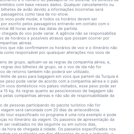
 emitidos com base nesses dados. Qualquer cancelamento ou
 bilhetes de avião devido a informações incorretas será
 passageiros como taxa de no-show.
dos voos pode mudar, e todos os horários devem ser
 por escrito pelos passageiros entrando em contato com o
entral 48 horas antes das datas de partida.
 chegada do voo pode variar. A agência não se responsabiliza
es de horários e possíveis atrasos que possam ocorrer por
ompanhias aéreas.
ros que não confirmarem os horários de voo e o itinerário não
ia como responsável por quaisquer alterações nos voos de
ens de grupo, aplicam-se as regras da companhia aérea, e,
regras dos bilhetes de grupo, se o voo de ida não for
 voo de retorno também não poderá ser utilizado.
o limite de peso para bagagem em voos que partem da Turquia é
sse peso pode variar de acordo com a companhia aérea e o país
 Em voos domésticos nos países visitados, esse peso pode ser
ra 15 kg. As regras quanto ao peso/excesso de bagagem são
s pelas companhias aéreas e não são de responsabilidade da
 de pessoas participando do pacote turístico não for
a viagem será cancelada com 20 dias de antecedência.
io do tour especificado no programa é uma rota exemplo e pode
ças no itinerário da viagem. Os passeios de apresentação da
 ser realizados no dia seguinte ou em outros dias,
da hora de chegada à cidade. Os passeios especificados nos
odem ser realizados em dias diferentes do que o indicado, a