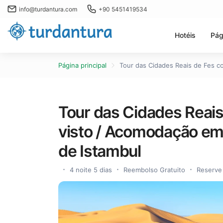
info@turdantura.com
+90 5451419534
Hotéis
Pág
Página principal
Tour das Cidades Reais de Fes co
Tour das Cidades Reais
visto / Acomodação em h
de Istambul
4 noite 5 dias
Reembolso Gratuito
Reserve