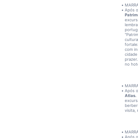
MARR
Após o
Patrim
excurs
lembra
portug
"Patri
cultur
fortal
com in
cidade 
prazer
no hot
MARR
Após o
Atlas.
excurs
berber
visita
MARRA
Após o