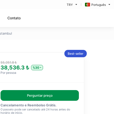
TRY
Português
Contato
Istambul
Best-seller
55,051.8 ₺
38,536.3 ₺
%30
Por pessoa
Perguntar preço
Cancelamento e Reembolso Grátis.
O passeio pode ser cancelado até 24 horas antes do
horário de início.