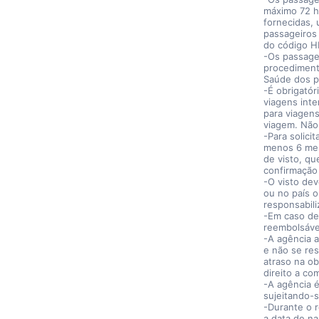
máximo 72 h
fornecidas,
passageiros
do código H
-Os passage
procediment
Saúde dos p
-É obrigató
viagens inte
para viagen
viagem. Não
-Para solici
menos 6 mes
de visto, q
confirmação 
-O visto dev
ou no país o
responsabili
-Em caso de
reembolsáve
-A agência a
e não se res
atraso na ob
direito a c
-A agência é
sujeitando-s
-Durante o r
a data de n