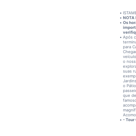
ISTAM
NOTA 
Os hor
import
verifi
Após c
termin
para C
Chegad
veícul
o noss
explor
suas r
exempl
Jardin
o Páti
passei
que de
famoso
acompa
magníf
Acomod
- Tour