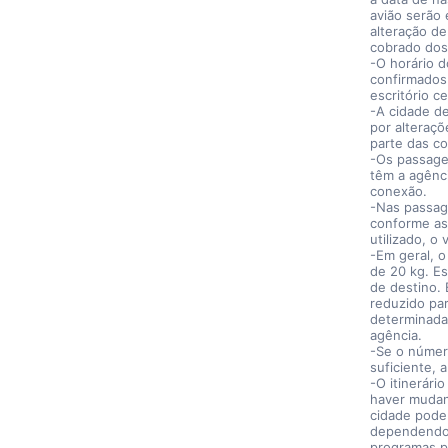
avião serão
alteração de
cobrado dos
-O horário 
confirmados
escritório c
-A cidade de
por alteraçõ
parte das c
-Os passagei
têm a agênc
conexão.
-Nas passag
conforme as 
utilizado, o
-Em geral, 
de 20 kg. E
de destino.
reduzido pa
determinada
agência.
-Se o número
suficiente, 
-O itinerár
haver mudan
cidade podem
dependendo 
programas p