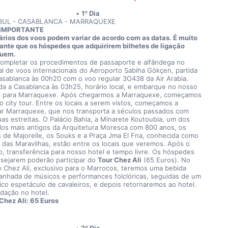
1º Dia
BUL - CASABLANCA - MARRAQUEXE
IMPORTANTE
ários dos voos podem variar de acordo com as datas. É muito 
ante que os hóspedes que adquirirem bilhetes de ligação 
quem.
ompletar os procedimentos de passaporte e alfândega no 
al de voos internacionais do Aeroporto Sabiha Gökçen, partida 
asablanca às 00h20 com o voo regular 3O438 da Air Arabia. 
a a Casablanca às 03h25, horário local, e embarque no nosso 
o para Marraquexe. Após chegarmos a Marraquexe, começamos 
o city tour. Entre os locais a serem vistos, começamos a 
ar Marraquexe, que nos transporta a séculos passados com 
uas estreitas. O Palácio Bahia, a Minarete Koutoubia, um dos 
os mais antigos da Arquitetura Moresca com 800 anos, os 
s de Majorelle, os Souks e a Praça Jma El Fna, conhecida como 
o das Maravilhas, estão entre os locais que veremos. Após o 
o, transferência para nosso hotel e tempo livre. Os hóspedes 
sejarem poderão participar do 
Tour Chez Ali
 (65 Euros). No 
 Chez Ali, exclusivo para o Marrocos, teremos uma bebida 
nhada de músicos e performances folclóricas, seguidas de um 
ico espetáculo de cavaleiros, e depois retornaremos ao hotel. 
ação no hotel.
 Chez Ali: 65 Euros