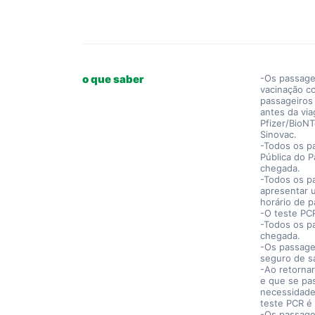
o que saber
-Os passage
vacinação c
passageiros
antes da via
Pfizer/BioN
Sinovac.
-Todos os p
Pública do 
chegada.
-Todos os p
apresentar 
horário de p
-O teste PC
-Todos os p
chegada.
-Os passage
seguro de s
-Ao retorna
e que se pa
necessidade
teste PCR é 
-Os passage