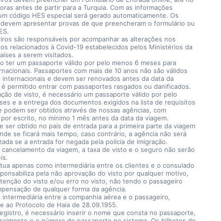
oras antes de partir para a Turquia. Com as informações
 um código HES especial será gerado automaticamente. Os
 devem apresentar provas de que preencheram o formulário ou
ES.
iros são responsáveis por acompanhar as alterações nos
os relacionados à Covid-19 estabelecidos pelos Ministérios da
aíses a serem visitados.
rio ter um passaporte válido por pelo menos 6 meses para
rnacionais. Passaportes com mais de 10 anos não são válidos
s internacionais e devem ser renovados antes da data da
 é permitido entrar com passaportes rasgados ou danificados.
tação de visto, é necessário um passaporte válido por pelo
es e a entrega dos documentos exigidos na lista de requisitos
ue podem ser obtidos através de nossas agências, com
por escrito, no mínimo 1 mês antes da data da viagem.
e ser obtido no país de entrada para a primeira parte da viagem
nde se ficará mais tempo, caso contrário, a agência não será
zada se a entrada for negada pela polícia de imigração.
 cancelamento da viagem, a taxa de visto e o seguro não serão
is.
tua apenas como intermediária entre os clientes e o consulado
ponsabiliza pela não aprovação do visto por qualquer motivo,
tenção do visto e/ou erro no visto, não tendo o passageiro
ompensação de qualquer forma da agência.
 intermediária entre a companhia aérea e o passageiro,
e ao Protocolo de Haia de 28.09.1955.
egistro, é necessário inserir o nome que consta no passaporte,
ascimento e o número do passaporte no sistema. Os bilhetes de