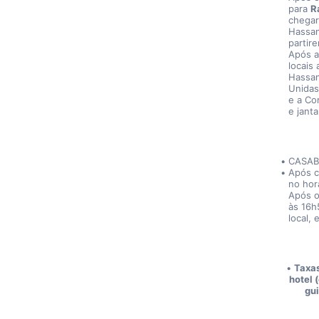
para 
R
chegar
Hassan
partir
Após a
locais
Hassan
Unidas
e a Co
e janta
CASAB
Após c
no hor
Após o
às 16h
local, 
Taxas
hotel 
gui