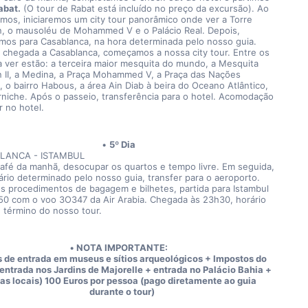
abat.
 (O tour de Rabat está incluído no preço da excursão). Ao 
mos, iniciaremos um city tour panorâmico onde ver a Torre 
, o mausoléu de Mohammed V e o Palácio Real. Depois, 
emos para Casablanca, na hora determinada pelo nosso guia. 
 chegada a Casablanca, começamos a nossa city tour. Entre os 
 a ver estão: a terceira maior mesquita do mundo, a Mesquita 
 II, a Medina, a Praça Mohammed V, a Praça das Nações 
, o bairro Habous, a área Ain Diab à beira do Oceano Atlântico, 
rniche. Após o passeio, transferência para o hotel. Acomodação 
r no hotel.
5º Dia
LANCA - ISTAMBUL
afé da manhã, desocupar os quartos e tempo livre. Em seguida, 
ário determinado pelo nosso guia, transfer para o aeroporto. 
s procedimentos de bagagem e bilhetes, partida para Istambul 
50 com o voo 3O347 da Air Arabia. Chegada às 23h30, horário 
e término do nosso tour.
NOTA IMPORTANTE:
 de entrada em museus e sítios arqueológicos + Impostos do 
(entrada nos Jardins de Majorelle + entrada no Palácio Bahia + 
as locais) 100 Euros por pessoa (pago diretamente ao guia 
durante o tour)