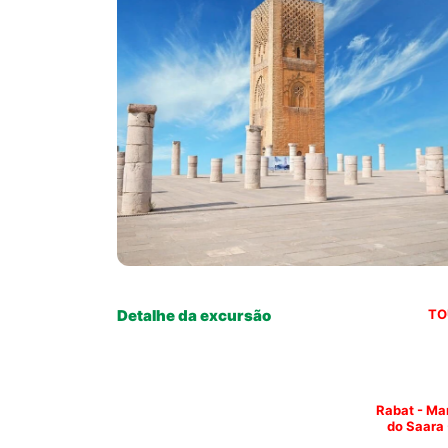
Detalhe da excursão
TO
Rabat - Mar
do Saara -