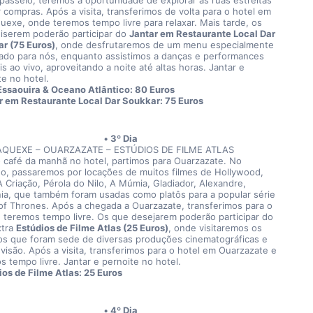
passeio, teremos a oportunidade de explorar as ruas estreitas 
 compras. Após a visita, transferimos de volta para o hotel em 
uexe, onde teremos tempo livre para relaxar. Mais tarde, os 
iserem poderão participar do 
Jantar em Restaurante Local Dar 
r (75 Euros)
, onde desfrutaremos de um menu especialmente 
ado para nós, enquanto assistimos a danças e performances 
s ao vivo, aproveitando a noite até altas horas. Jantar e 
te no hotel.
Essaouira & Oceano Atlântico: 80 Euros
r em Restaurante Local Dar Soukkar: 75 Euros
3º Dia
QUEXE – OUARZAZATE – ESTÚDIOS DE FILME ATLAS
 café da manhã no hotel, partimos para Ouarzazate. No 
o, passaremos por locações de muitos filmes de Hollywood, 
 Criação, Pérola do Nilo, A Múmia, Gladiador, Alexandre, 
nia, que também foram usadas como platôs para a popular série 
f Thrones. Após a chegada a Ouarzazate, transferimos para o 
e teremos tempo livre. Os que desejarem poderão participar do 
tra 
Estúdios de Filme Atlas (25 Euros)
, onde visitaremos os 
os que foram sede de diversas produções cinematográficas e 
evisão. Após a visita, transferimos para o hotel em Ouarzazate e 
s tempo livre. Jantar e pernoite no hotel.
ios de Filme Atlas: 25 Euros
4º Dia