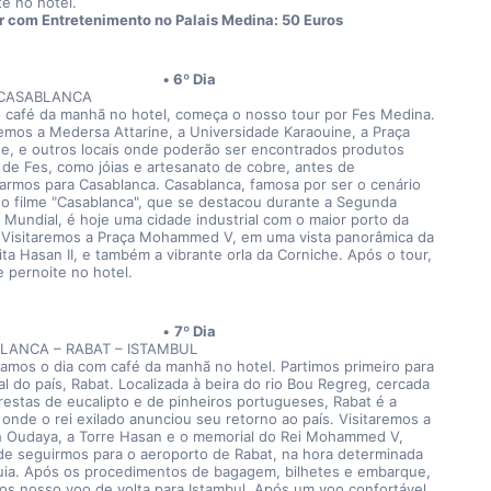
te no hotel.
r com Entretenimento no Palais Medina: 50 Euros
6º Dia
 CASABLANCA
 café da manhã no hotel, começa o nosso tour por Fes Medina. 
remos a Medersa Attarine, a Universidade Karaouine, a Praça 
ne, e outros locais onde poderão ser encontrados produtos 
s de Fes, como jóias e artesanato de cobre, antes de 
darmos para Casablanca. Casablanca, famosa por ser o cenário 
 do filme "Casablanca", que se destacou durante a Segunda 
 Mundial, é hoje uma cidade industrial com o maior porto da 
. Visitaremos a Praça Mohammed V, em uma vista panorâmica da 
ta Hasan II, e também a vibrante orla da Corniche. Após o tour, 
e pernoite no hotel.
7º Dia
LANCA – RABAT – ISTAMBUL
mos o dia com café da manhã no hotel. Partimos primeiro para 
al do país, Rabat. Localizada à beira do rio Bou Regreg, cercada 
orestas de eucalipto e de pinheiros portugueses, Rabat é a 
 onde o rei exilado anunciou seu retorno ao país. Visitaremos a 
 Oudaya, a Torre Hasan e o memorial do Rei Mohammed V, 
de seguirmos para o aeroporto de Rabat, na hora determinada 
uia. Após os procedimentos de bagagem, bilhetes e embarque, 
mos nosso voo de volta para Istambul. Após um voo confortável, 