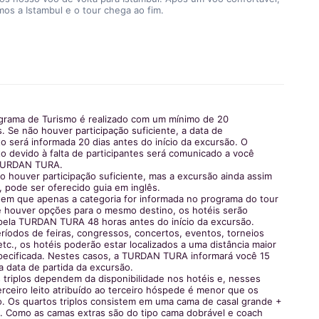
os a Istambul e o tour chega ao fim.
grama de Turismo é realizado com um mínimo de 20
s. Se não houver participação suficiente, a data de
 será informada 20 dias antes do início da excursão. O
o devido à falta de participantes será comunicado a você
 TURDAN TURA.
o houver participação suficiente, mas a excursão ainda assim
a, pode ser oferecido guia em inglês.
 em que apenas a categoria for informada no programa do tour
 houver opções para o mesmo destino, os hotéis serão
pela TURDAN TURA 48 horas antes do início da excursão.
ríodos de feiras, congressos, concertos, eventos, torneios
etc., os hotéis poderão estar localizados a uma distância maior
pecificada. Nestes casos, a TURDAN TURA informará você 15
a data de partida da excursão.
 triplos dependem da disponibilidade nos hotéis e, nesses
erceiro leito atribuído ao terceiro hóspede é menor que os
ão. Os quartos triplos consistem em uma cama de casal grande +
a. Como as camas extras são do tipo cama dobrável e coach