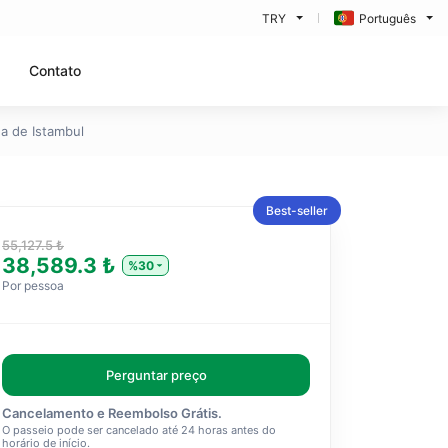
TRY
Português
Contato
a de Istambul
Best-seller
55,127.5 ₺
38,589.3 ₺
%30
Por pessoa
Perguntar preço
Cancelamento e Reembolso Grátis.
O passeio pode ser cancelado até 24 horas antes do
horário de início.