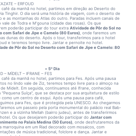
AZATE – ERFOUD
 café da manhã no hotel, partimos em direção ao Deserto do 
via Tinghir. O dia será uma história de viagem, com o deserto de 
o e as montanhas do Atlas do outro. Paradas incluem canais de 
o vale de Todra e M'gouna (cidade das rosas). Os que 
rem poderão participar do tour extra 
Atividade de Pôr do Sol no 
o com Safari de Jipe e Camelo (80 Euros)
, onde faremos um 
 nas dunas do deserto. Após o tour, transferimos para o hotel 
oud e teremos tempo livre. Jantar e pernoite no hotel.
dade de Pôr do Sol no Deserto com Safari de Jipe e Camelo: 80 
5º Dia
 – MİDELT – IFRANE – FES
 café da manhã no hotel, partimos para Fes. Após uma pausa 
otos no lindo vale de Ziz, teremos tempo livre para o almoço na 
 de Midelt. Em seguida, continuamos até Ifrane, conhecida 
 "Pequena Suíça", que se destaca por sua arquitetura de estilo 
e como um centro de esqui. Após uma pausa para café, 
guimos para Fes, que é protegida pela UNESCO. Ao chegarmos 
 faremos um passeio pela porta monumental do palácio real Bab-
hzen e a vizinha Mellah (bairro judeu), antes de transferirmos 
 hotel. Os que desejarem poderão participar do 
Jantar com 
enimento no Palais Medina (50 Euros)
, onde desfrutaremos da 
a marroquina em um Riad decorado com mosaicos, com 
ntações de música tradicional, folclore e dança. Jantar e 