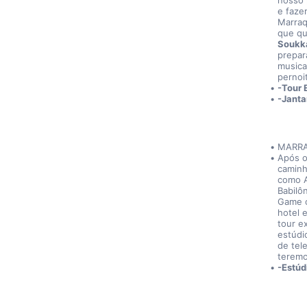
nosso 
e fazer
Marraq
que qu
Soukka
prepar
musicai
pernoi
-Tour 
-Janta
MARRA
Após o
caminh
como A
Babilô
Game o
hotel 
tour ex
estúdi
de tel
teremo
-Estúd