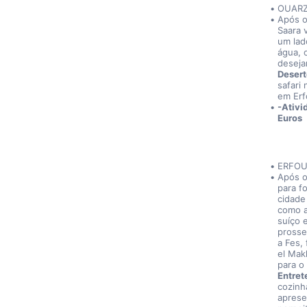
OUARZ
Após o
Saara 
um lad
água, 
deseja
Desert
safari
em Erf
-Ativi
Euros
ERFOUD
Após o
para f
cidade
como a
suíço 
prosse
a Fes,
el Mak
para o
Entret
cozinh
aprese