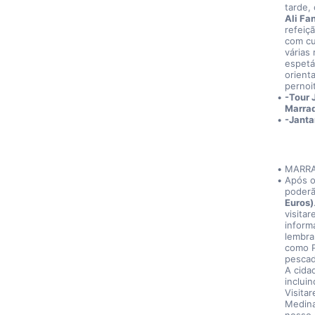
tarde,
Ali Fa
refeiç
com cu
várias
espetá
orienta
pernoi
-Tour 
Marraq
-Janta
MARRA
Após o
poderã
Euros)
visita
inform
lembra
como P
pescad
A cida
inclui
Visita
Medina