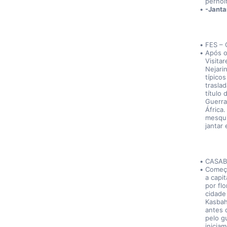
pernoi
-Janta
FES –
Após o
Visita
Nejari
típico
trasla
título
Guerra
África
mesqui
jantar 
CASAB
Começa
a capit
por fl
cidade
Kasbah
antes 
pelo g
inicia