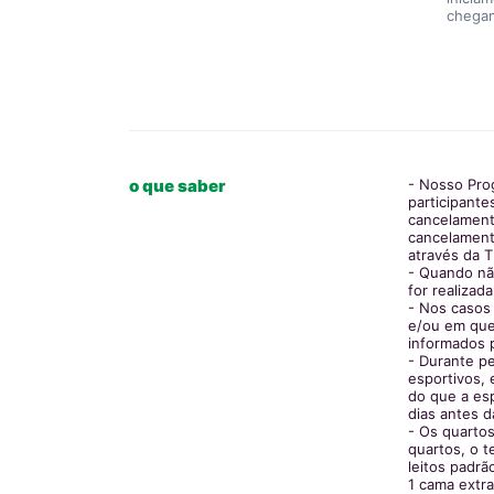
chegam
o que saber
- Nosso Pro
participante
cancelamento
cancelament
através da
- Quando nã
for realizad
- Nos casos
e/ou em que
informados 
- Durante pe
esportivos, 
do que a es
dias antes d
- Os quartos
quartos, o t
leitos padr
1 cama extr