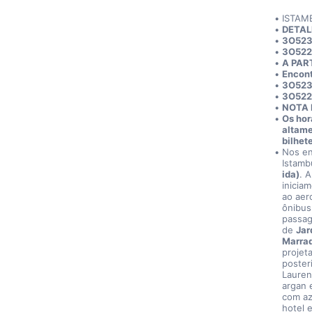
ISTAM
DETAL
3O523 
3O522 
A PAR
Encont
3O523 
3O522 
NOTA 
Os hor
altame
bilhet
Nos en
Istamb
ida)
. 
inicia
ao aer
ônibus
passag
de 
Jar
Marraq
projet
poster
Lauren
argan e
com azu
hotel 