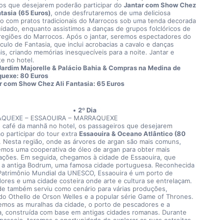
 os que desejarem poderão participar do 
Jantar com Show Chez 
ntasia (65 Euros)
, onde desfrutaremos de uma deliciosa 
ão com pratos tradicionais do Marrocos sob uma tenda decorada 
idado, enquanto assistimos a danças de grupos folclóricos de 
 regiões do Marrocos. Após o jantar, seremos espectadores do 
culo de Fantasia, que inclui acrobacias a cavalo e danças 
is, criando memórias inesquecíveis para a noite. Jantar e 
te no hotel.
Jardim Majorelle & Palácio Bahia & Compras na Medina de 
uexe: 80 Euros
r com Show Chez Ali Fantasia: 65 Euros
2º Dia
QUEXE – ESSAOUIRA – MARRAQUEXE
 café da manhã no hotel, os passageiros que desejarem 
o participar do tour extra 
Essaouira & Oceano Atlântico (80 
. Nesta região, onde as árvores de argan são mais comuns, 
remos uma cooperativa de óleo de argan para obter mais 
ações. Em seguida, chegamos à cidade de Essaouira, que 
 a antiga Bodrum, uma famosa cidade portuguesa. Reconhecida 
atrimônio Mundial da UNESCO, Essaouira é um porto de 
ores e uma cidade costeira onde arte e cultura se entrelaçam. 
de também serviu como cenário para várias produções, 
ndo Othello de Orson Welles e a popular série Game of Thrones. 
remos as muralhas da cidade, o porto de pescadores e a 
, construída com base em antigas cidades romanas. Durante 