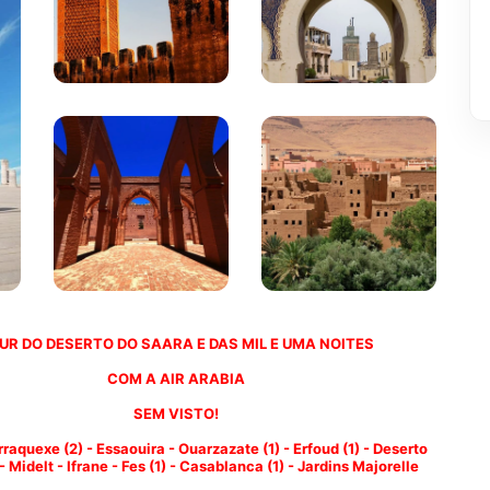
UR DO DESERTO DO SAARA E DAS MIL E UMA NOITES
COM A AIR ARABIA
SEM VISTO!
raquexe (2) - Essaouira - Ouarzazate (1) - Erfoud (1) - Deserto 
 Midelt - Ifrane - Fes (1) - Casablanca (1) - Jardins Majorelle