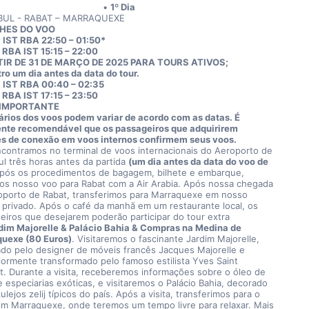
1º Dia
BUL - RABAT – MARRAQUEXE
HES DO VOO
IST RBA 22:50 – 01:50*
RBA IST 15:15 – 22:00
TIR DE 31 DE MARÇO DE 2025 PARA TOURS ATIVOS;
ro um dia antes da data do tour.
IST RBA 00:40 – 02:35
RBA IST 17:15 – 23:50
IMPORTANTE
ários dos voos podem variar de acordo com as datas. É 
nte recomendável que os passageiros que adquirirem 
es de conexão em voos internos confirmem seus voos.
contramos no terminal de voos internacionais do Aeroporto de 
ul três horas antes da partida 
(um dia antes da data do voo de 
Após os procedimentos de bagagem, bilhete e embarque, 
mos nosso voo para Rabat com a Air Arabia. Após nossa chegada 
oporto de Rabat, transferimos para Marraquexe em nosso 
 privado. Após o café da manhã em um restaurante local, os 
eiros que desejarem poderão participar do tour extra 
dim Majorelle & Palácio Bahia & Compras na Medina de 
uexe (80 Euros)
. Visitaremos o fascinante Jardim Majorelle, 
ado pelo designer de móveis francês Jacques Majorelle e 
iormente transformado pelo famoso estilista Yves Saint 
t. Durante a visita, receberemos informações sobre o óleo de 
 especiarias exóticas, e visitaremos o Palácio Bahia, decorado 
lejos zelij típicos do país. Após a visita, transferimos para o 
em Marraquexe, onde teremos um tempo livre para relaxar. Mais 