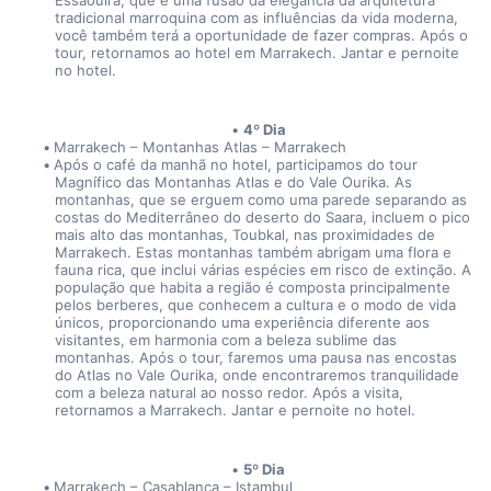
Essaouira, que é uma fusão da elegância da arquitetura 
tradicional marroquina com as influências da vida moderna, 
você também terá a oportunidade de fazer compras. Após o 
tour, retornamos ao hotel em Marrakech. Jantar e pernoite 
no hotel.
4º Dia
Marrakech – Montanhas Atlas – Marrakech
Após o café da manhã no hotel, participamos do tour 
Magnífico das Montanhas Atlas e do Vale Ourika. As 
montanhas, que se erguem como uma parede separando as 
costas do Mediterrâneo do deserto do Saara, incluem o pico 
mais alto das montanhas, Toubkal, nas proximidades de 
Marrakech. Estas montanhas também abrigam uma flora e 
fauna rica, que inclui várias espécies em risco de extinção. A 
população que habita a região é composta principalmente 
pelos berberes, que conhecem a cultura e o modo de vida 
únicos, proporcionando uma experiência diferente aos 
visitantes, em harmonia com a beleza sublime das 
montanhas. Após o tour, faremos uma pausa nas encostas 
do Atlas no Vale Ourika, onde encontraremos tranquilidade 
com a beleza natural ao nosso redor. Após a visita, 
retornamos a Marrakech. Jantar e pernoite no hotel.
5º Dia
Marrakech – Casablanca – Istambul