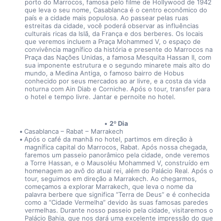
porto do Marrocos, famosa pelo filme de Hollywood de 1942 
que leva o seu nome, Casablanca é o centro econômico do 
país e a cidade mais populosa. Ao passear pelas ruas 
estreitas da cidade, você poderá observar as influências 
culturais ricas da Islã, da França e dos berberes. Os locais 
que veremos incluem a Praça Mohammed V, o espaço de 
convivência magnífico da história e presente do Marrocos na 
Praça das Nações Unidas, a famosa Mesquita Hassan II, com 
sua imponente estrutura e o segundo minarete mais alto do 
mundo, a Medina Antiga, o famoso bairro de Hobus 
conhecido por seus mercados ao ar livre, e a costa da vida 
noturna com Ain Diab e Corniche. Após o tour, transfer para 
o hotel e tempo livre. Jantar e pernoite no hotel.
2º Dia
Casablanca – Rabat – Marrakech
Após o café da manhã no hotel, partimos em direção à 
magnífica capital do Marrocos, Rabat. Após nossa chegada, 
faremos um passeio panorâmico pela cidade, onde veremos 
a Torre Hassan, e o Mausoléu Mohammed V, construído em 
homenagem ao avô do atual rei, além do Palácio Real. Após o 
tour, seguimos em direção a Marrakech. Ao chegarmos, 
começamos a explorar Marrakech, que leva o nome da 
palavra berbere que significa “Terra de Deus” e é conhecida 
como a “Cidade Vermelha” devido às suas famosas paredes 
vermelhas. Durante nosso passeio pela cidade, visitaremos o 
Palácio Bahia, que nos dará uma excelente impressão do que 