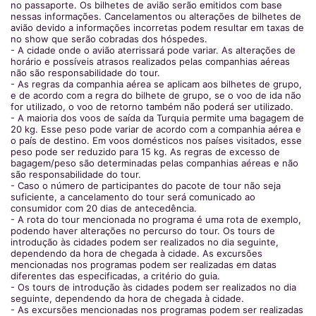
no passaporte. Os bilhetes de avião serão emitidos com base
nessas informações. Cancelamentos ou alterações de bilhetes de
avião devido a informações incorretas podem resultar em taxas de
no show que serão cobradas dos hóspedes.
- A cidade onde o avião aterrissará pode variar. As alterações de
horário e possíveis atrasos realizados pelas companhias aéreas
não são responsabilidade do tour.
- As regras da companhia aérea se aplicam aos bilhetes de grupo,
e de acordo com a regra do bilhete de grupo, se o voo de ida não
for utilizado, o voo de retorno também não poderá ser utilizado.
- A maioria dos voos de saída da Turquia permite uma bagagem de
20 kg. Esse peso pode variar de acordo com a companhia aérea e
o país de destino. Em voos domésticos nos países visitados, esse
peso pode ser reduzido para 15 kg. As regras de excesso de
bagagem/peso são determinadas pelas companhias aéreas e não
são responsabilidade do tour.
- Caso o número de participantes do pacote de tour não seja
suficiente, a cancelamento do tour será comunicado ao
consumidor com 20 dias de antecedência.
- A rota do tour mencionada no programa é uma rota de exemplo,
podendo haver alterações no percurso do tour. Os tours de
introdução às cidades podem ser realizados no dia seguinte,
dependendo da hora de chegada à cidade. As excursões
mencionadas nos programas podem ser realizadas em datas
diferentes das especificadas, a critério do guia.
- Os tours de introdução às cidades podem ser realizados no dia
seguinte, dependendo da hora de chegada à cidade.
- As excursões mencionadas nos programas podem ser realizadas