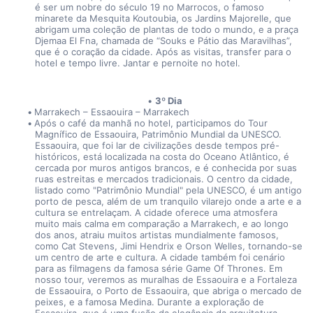
é ser um nobre do século 19 no Marrocos, o famoso 
minarete da Mesquita Koutoubia, os Jardins Majorelle, que 
abrigam uma coleção de plantas de todo o mundo, e a praça 
Djemaa El Fna, chamada de “Souks e Pátio das Maravilhas”, 
que é o coração da cidade. Após as visitas, transfer para o 
hotel e tempo livre. Jantar e pernoite no hotel.
3º Dia
Marrakech – Essaouira – Marrakech
Após o café da manhã no hotel, participamos do Tour 
Magnífico de Essaouira, Patrimônio Mundial da UNESCO. 
Essaouira, que foi lar de civilizações desde tempos pré-
históricos, está localizada na costa do Oceano Atlântico, é 
cercada por muros antigos brancos, e é conhecida por suas 
ruas estreitas e mercados tradicionais. O centro da cidade, 
listado como "Patrimônio Mundial" pela UNESCO, é um antigo 
porto de pesca, além de um tranquilo vilarejo onde a arte e a 
cultura se entrelaçam. A cidade oferece uma atmosfera 
muito mais calma em comparação a Marrakech, e ao longo 
dos anos, atraiu muitos artistas mundialmente famosos, 
como Cat Stevens, Jimi Hendrix e Orson Welles, tornando-se 
um centro de arte e cultura. A cidade também foi cenário 
para as filmagens da famosa série Game Of Thrones. Em 
nosso tour, veremos as muralhas de Essaouira e a Fortaleza 
de Essaouira, o Porto de Essaouira, que abriga o mercado de 
peixes, e a famosa Medina. Durante a exploração de 