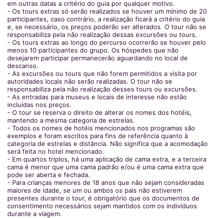
em outras datas a critério do guia por qualquer motivo.
- Os tours extras só serão realizados se houver um mínimo de 20
participantes, caso contrário, a realização ficará a critério do guia
e, se necessário, os preços poderão ser alterados. O tour não se
responsabiliza pela não realização dessas excursões ou tours.
- Os tours extras ao longo do percurso ocorrerão se houver pelo
menos 10 participantes do grupo. Os hóspedes que não
desejarem participar permanecerão aguardando no local de
descanso.
- As excursões ou tours que não forem permitidos a visita por
autoridades locais não serão realizadas. O tour não se
responsabiliza pela não realização desses tours ou excursões.
- As entradas para museus e locais de interesse não estão
incluídas nos preços.
- O tour se reserva o direito de alterar os nomes dos hotéis,
mantendo a mesma categoria de estrelas.
- Todos os nomes de hotéis mencionados nos programas são
exemplos e foram escritos para fins de referência quanto à
categoria de estrelas e distância. Não significa que a acomodação
será feita no hotel mencionado.
- Em quartos triplos, há uma aplicação de cama extra, e a terceira
cama é menor que uma cama padrão e/ou é uma cama extra que
pode ser aberta e fechada.
- Para crianças menores de 18 anos que não sejam consideradas
maiores de idade, se um ou ambos os pais não estiverem
presentes durante o tour, é obrigatório que os documentos de
consentimento necessários sejam mantidos com os indivíduos
durante a viagem.