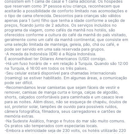
consistem em 1 cama de casal e 1 cama adicional. Os hóspedes
que reservam como 3ª pessoa e/ou criança, reconhecem que
aceitarão a possibilidade de conforto limitado nas acomodações e
o tipo de cama oferecida. Descontos para crianças são válidos
apenas para 1 (um) filho que tenha a idade conforme a seção de
preços, ficando junto de 2 adultos. Os serviços incluídos no
programa da viagem, como cafés da manhã nos hotéis, são
oferecidos conforme a cultura do café da manhã do país visitado,
geralmente como um café da manhã continental, que consiste em
uma seleção limitada de manteiga, geleia, pão, chá ou café, e
pode ser servido em uma sala reservada para grupos.
-A moeda da Indonésia (IDR) é a Rúpia Indonésia.
É aconselhável ter Dólares Americanos (USD) consigo.
-Há um fuso horário de + em relação à Turquia. Quando são 12:00
na Turquia, é 16:00 em todos os três países.
-Seu celular estará disponível para chamadas internacionais
(roaming) se estiver habilitado. Em algumas áreas, a comunicação
pode ser difícil.
-Recomendamos levar camisetas que sejam fáceis de vestir e
remover, camisas de manga curta e longa, calças de algodão,
shorts, calçados confortáveis para caminhada e um casaco leve
para as noites. Além disso, não se esqueça de chapéu, óculos de
sol, protetor solar, tampões de ouvido para possíveis ruídos,
câmera fotográfica, filmadora, seus carregadores e cartões de
memória extras.
-Na Sudeste Asiático, frango e frutos do mar são muito comuns.
Os pratos são temperados com especiarias locais.
-Embora a eletricidade seja de 230 volts, os hotéis utilizarão 220