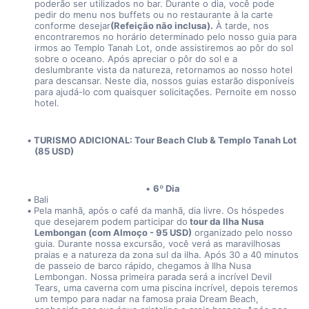
poderão ser utilizados no bar. Durante o dia, você pode 
pedir do menu nos buffets ou no restaurante à la carte 
conforme desejar
(Refeição não inclusa).
 À tarde, nos 
encontraremos no horário determinado pelo nosso guia para 
irmos ao Templo Tanah Lot, onde assistiremos ao pôr do sol 
sobre o oceano. Após apreciar o pôr do sol e a 
deslumbrante vista da natureza, retornamos ao nosso hotel 
para descansar. Neste dia, nossos guias estarão disponíveis 
para ajudá-lo com quaisquer solicitações. Pernoite em nosso 
hotel.
TURISMO ADICIONAL: Tour Beach Club & Templo Tanah Lot 
(85 USD)
6º Dia
Bali
Pela manhã, após o café da manhã, dia livre. Os hóspedes 
que desejarem podem participar do
 tour da Ilha Nusa 
Lembongan (com Almoço - 95 USD)
 organizado pelo nosso 
guia. Durante nossa excursão, você verá as maravilhosas 
praias e a natureza da zona sul da ilha. Após 30 a 40 minutos 
de passeio de barco rápido, chegamos à Ilha Nusa 
Lembongan. Nossa primeira parada será a incrível Devil 
Tears, uma caverna com uma piscina incrível, depois teremos 
um tempo para nadar na famosa praia Dream Beach, 