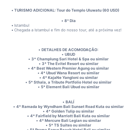
TURISMO ADICIONAL: Tour do Templo Uluwatu (60 USD) 
8º Dia
Istambul
Chegada a Istambul e fim do nosso tour, até a próxima vez!
DETALHES DE ACOMODAÇÃO:
UBUD
3* Champlung Sari Hotel & Spa ou similar
3* The Evitel Resort ou similar
4* Best Western Premier Agung ou similar
4* Ubud Wana Resort ou similar
4* KajaNe Yangloni ou similar
5* Sthala, a Tribute Portfolio Hotel ou similar
5* Element Bali Ubud ou similar
BALÍ
4* Ramada by Wyndham Bali Sunset Road Kuta ou similar
4* Golden Tulip ou similar
4* Fairfield by Marriott Bali Kuta ou similar
4* Mercure Bali Legian ou similar
5* TS Suites ou similar
5* Prama Sanur Beach Hotel Bali ou similar