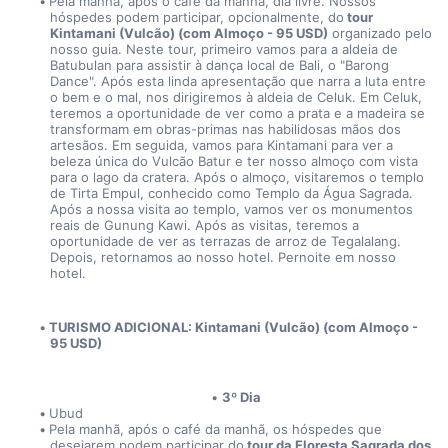
Pela manhã, após o café da manhã, dia livre. Nossos 
hóspedes podem participar, opcionalmente, do
 tour 
Kintamani (Vulcão) (com Almoço - 95 USD)
 organizado pelo 
nosso guia. Neste tour, primeiro vamos para a aldeia de 
Batubulan para assistir à dança local de Bali, o "Barong 
Dance". Após esta linda apresentação que narra a luta entre 
o bem e o mal, nos dirigiremos à aldeia de Celuk. Em Celuk, 
teremos a oportunidade de ver como a prata e a madeira se 
transformam em obras-primas nas habilidosas mãos dos 
artesãos. Em seguida, vamos para Kintamani para ver a 
beleza única do Vulcão Batur e ter nosso almoço com vista 
para o lago da cratera. Após o almoço, visitaremos o templo 
de Tirta Empul, conhecido como Templo da Água Sagrada. 
Após a nossa visita ao templo, vamos ver os monumentos 
reais de Gunung Kawi. Após as visitas, teremos a 
oportunidade de ver as terrazas de arroz de Tegalalang. 
Depois, retornamos ao nosso hotel. Pernoite em nosso 
hotel.
TURISMO ADICIONAL: Kintamani (Vulcão) (com Almoço - 
95 USD)
3º Dia
Ubud
Pela manhã, após o café da manhã, os hóspedes que 
desejarem podem participar do
 tour da Floresta Sagrada dos 