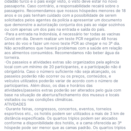
cidadão turco e o país exigir visto, o visto deve estar no novo
passaporte. Caso contrário, a responsabilidade recairá sobre o
passageiro. Recomendamos que nossos hóspedes menores de 18
anos e os pais tenham cuidado com a possibilidade de serem
solicitados pelos agentes da polícia a apresentar um documento
que demonstre a autorização conjunta dos pais ao viajar sozinhos
ou com apenas um dos pais na entrada e saída do país.
-Para a entrada na Indonésia, é necessário ter todas as vacinas
Covid em dia. Devem realizar um teste PCR negativo 48 horas
antes do voo e fazer um novo teste PCR ao chegar e no 3º dia.
Não acreditamos que haverá problemas com a saúde em relação
aos alimentos consumidos. Recomendamos não beber água da
torneira.
-Os passeios e atividades extras são organizados pela agência
local com um mínimo de 20 participantes, e a participação não é
obrigatória. Caso o número suficiente não seja alcançado, os
passeios poderão não ocorrer ou os preços, conteúdos, e
veículos utilizados poderão variar de acordo com o número de
participantes. Além disso, os dias e horários das
atividades/passeios extras poderão ser alterados pelo guia com
base na situação de abertura/fechamento dos museus e locais
visitados ou nas condições climáticas.
ATIVIDADES
-Durante feiras, congressos, concertos, eventos, torneios
esportivos etc., os hotéis podem ser utilizados a mais de 3 km de
distância especificada. Os quartos triplos podem ser alocados
conforme a disponibilidade dos hotéis, e a cama oferecida ao 3º
hóspede pode ser menor que as camas padrão. Os quartos triplos