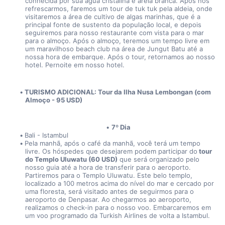
conhecida por sua água cristalina e areia branca. Após nos 
refrescarmos, faremos um tour de tuk tuk pela aldeia, onde 
visitaremos a área de cultivo de algas marinhas, que é a 
principal fonte de sustento da população local, e depois 
seguiremos para nosso restaurante com vista para o mar 
para o almoço. Após o almoço, teremos um tempo livre em 
um maravilhoso beach club na área de Jungut Batu até a 
nossa hora de embarque. Após o tour, retornamos ao nosso 
hotel. Pernoite em nosso hotel. 
TURISMO ADICIONAL: Tour da Ilha Nusa Lembongan (com 
Almoço - 95 USD) 
7º Dia
Bali - Istambul
Pela manhã, após o café da manhã, você terá um tempo 
livre. Os hóspedes que desejarem podem participar do
 tour 
do Templo Uluwatu (60 USD)
 que será organizado pelo 
nosso guia até a hora de transferir para o aeroporto. 
Partiremos para o Templo Uluwatu. Este belo templo, 
localizado a 100 metros acima do nível do mar e cercado por 
uma floresta, será visitado antes de seguirmos para o 
aeroporto de Denpasar. Ao chegarmos ao aeroporto, 
realizamos o check-in para o nosso voo. Embarcaremos em 
um voo programado da Turkish Airlines de volta a Istambul. 