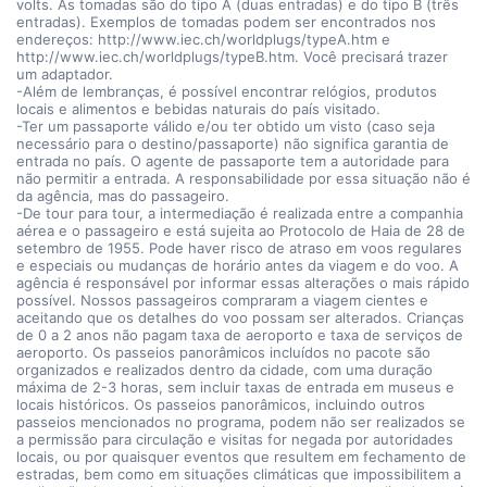
volts. As tomadas são do tipo A (duas entradas) e do tipo B (três
entradas). Exemplos de tomadas podem ser encontrados nos
endereços: http://www.iec.ch/worldplugs/typeA.htm e
http://www.iec.ch/worldplugs/typeB.htm. Você precisará trazer
um adaptador.
-Além de lembranças, é possível encontrar relógios, produtos
locais e alimentos e bebidas naturais do país visitado.
-Ter um passaporte válido e/ou ter obtido um visto (caso seja
necessário para o destino/passaporte) não significa garantia de
entrada no país. O agente de passaporte tem a autoridade para
não permitir a entrada. A responsabilidade por essa situação não é
da agência, mas do passageiro.
-De tour para tour, a intermediação é realizada entre a companhia
aérea e o passageiro e está sujeita ao Protocolo de Haia de 28 de
setembro de 1955. Pode haver risco de atraso em voos regulares
e especiais ou mudanças de horário antes da viagem e do voo. A
agência é responsável por informar essas alterações o mais rápido
possível. Nossos passageiros compraram a viagem cientes e
aceitando que os detalhes do voo possam ser alterados. Crianças
de 0 a 2 anos não pagam taxa de aeroporto e taxa de serviços de
aeroporto. Os passeios panorâmicos incluídos no pacote são
organizados e realizados dentro da cidade, com uma duração
máxima de 2-3 horas, sem incluir taxas de entrada em museus e
locais históricos. Os passeios panorâmicos, incluindo outros
passeios mencionados no programa, podem não ser realizados se
a permissão para circulação e visitas for negada por autoridades
locais, ou por quaisquer eventos que resultem em fechamento de
estradas, bem como em situações climáticas que impossibilitem a