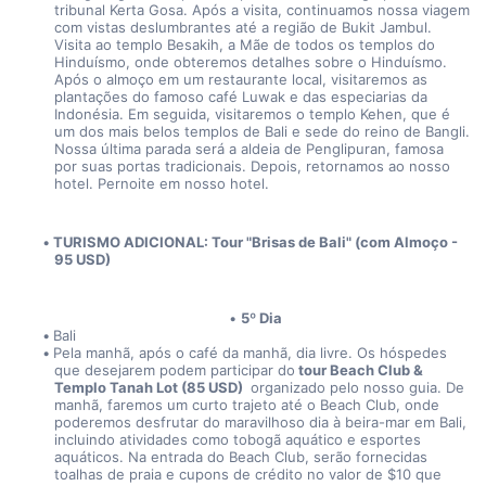
tribunal Kerta Gosa. Após a visita, continuamos nossa viagem 
com vistas deslumbrantes até a região de Bukit Jambul. 
Visita ao templo Besakih, a Mãe de todos os templos do 
Hinduísmo, onde obteremos detalhes sobre o Hinduísmo. 
Após o almoço em um restaurante local, visitaremos as 
plantações do famoso café Luwak e das especiarias da 
Indonésia. Em seguida, visitaremos o templo Kehen, que é 
um dos mais belos templos de Bali e sede do reino de Bangli. 
Nossa última parada será a aldeia de Penglipuran, famosa 
por suas portas tradicionais. Depois, retornamos ao nosso 
hotel. Pernoite em nosso hotel.
TURISMO ADICIONAL: Tour "Brisas de Bali" (com Almoço - 
95 USD) 
5º Dia
Bali
Pela manhã, após o café da manhã, dia livre. Os hóspedes 
que desejarem podem participar do
 tour Beach Club & 
Templo Tanah Lot (85 USD) 
 organizado pelo nosso guia. De 
manhã, faremos um curto trajeto até o Beach Club, onde 
poderemos desfrutar do maravilhoso dia à beira-mar em Bali, 
incluindo atividades como tobogã aquático e esportes 
aquáticos. Na entrada do Beach Club, serão fornecidas 
toalhas de praia e cupons de crédito no valor de $10 que 