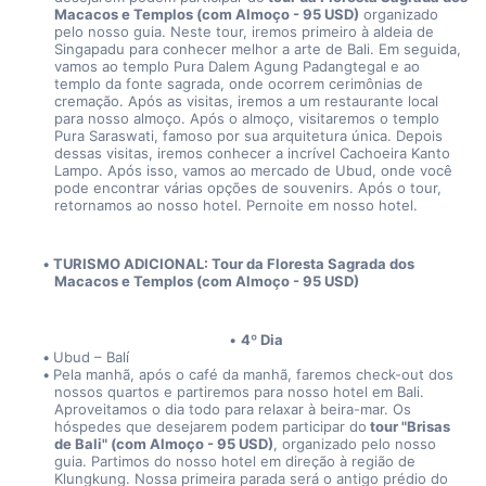
Macacos e Templos (com Almoço - 95 USD)
 organizado 
pelo nosso guia. Neste tour, iremos primeiro à aldeia de 
Singapadu para conhecer melhor a arte de Bali. Em seguida, 
vamos ao templo Pura Dalem Agung Padangtegal e ao 
templo da fonte sagrada, onde ocorrem cerimônias de 
cremação. Após as visitas, iremos a um restaurante local 
para nosso almoço. Após o almoço, visitaremos o templo 
Pura Saraswati, famoso por sua arquitetura única. Depois 
dessas visitas, iremos conhecer a incrível Cachoeira Kanto 
Lampo. Após isso, vamos ao mercado de Ubud, onde você 
pode encontrar várias opções de souvenirs. Após o tour, 
retornamos ao nosso hotel. Pernoite em nosso hotel. 
TURISMO ADICIONAL: Tour da Floresta Sagrada dos 
Macacos e Templos (com Almoço - 95 USD) 
4º Dia
Ubud – Balí
Pela manhã, após o café da manhã, faremos check-out dos 
nossos quartos e partiremos para nosso hotel em Bali. 
Aproveitamos o dia todo para relaxar à beira-mar. Os 
hóspedes que desejarem podem participar do
 tour "Brisas 
de Bali" (com Almoço - 95 USD)
, organizado pelo nosso 
guia. Partimos do nosso hotel em direção à região de 
Klungkung. Nossa primeira parada será o antigo prédio do 