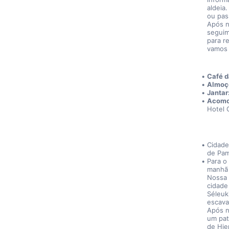
aldeia
ou pass
Após n
seguim
para r
vamos 
Café 
Almoç
Jantar
Acomo
Hotel 
Cidade
de Pam
Para o
manhã 
Nossa 
cidade 
Séleuk
escava
Após n
um pat
de Hie