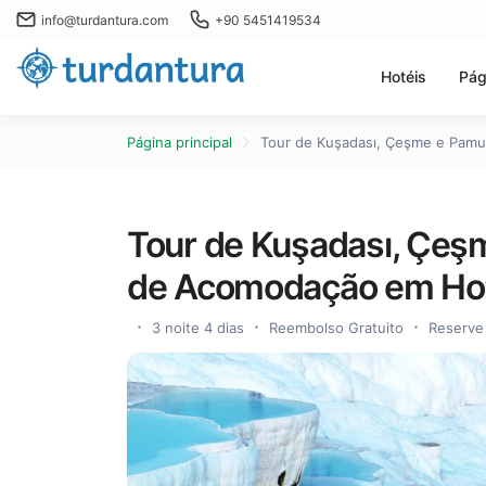
info@turdantura.com
+90 5451419534
Hotéis
Pág
Página principal
Tour de Kuşadası, Çeşme e Pamuk
Tour de Kuşadası, Çeşm
de Acomodação em Hote
3 noite 4 dias
Reembolso Gratuito
Reserve