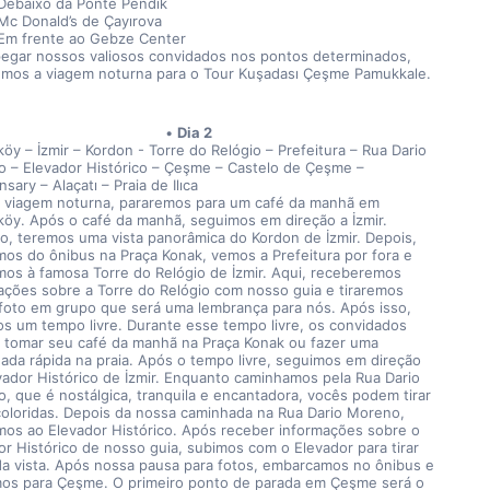
Debaixo da Ponte Pendik
Mc Donald’s de Çayırova
Em frente ao Gebze Center
egar nossos valiosos convidados nos pontos determinados, 
remos a viagem noturna para o Tour Kuşadası Çeşme Pamukkale.
Dia 2
köy – İzmir – Kordon - Torre do Relógio – Prefeitura – Rua Dario 
 – Elevador Histórico – Çeşme – Castelo de Çeşme – 
sary – Alaçatı – Praia de Ilıca
 viagem noturna, pararemos para um café da manhã em 
iköy. Após o café da manhã, seguimos em direção a İzmir. 
ro, teremos uma vista panorâmica do Kordon de İzmir. Depois, 
os do ônibus na Praça Konak, vemos a Prefeitura por fora e 
os à famosa Torre do Relógio de İzmir. Aqui, receberemos 
ações sobre a Torre do Relógio com nosso guia e tiraremos 
foto em grupo que será uma lembrança para nós. Após isso, 
s um tempo livre. Durante esse tempo livre, os convidados 
tomar seu café da manhã na Praça Konak ou fazer uma 
ada rápida na praia. Após o tempo livre, seguimos em direção 
vador Histórico de İzmir. Enquanto caminhamos pela Rua Dario 
, que é nostálgica, tranquila e encantadora, vocês podem tirar 
coloridas. Depois da nossa caminhada na Rua Dario Moreno, 
os ao Elevador Histórico. Após receber informações sobre o 
or Histórico de nosso guia, subimos com o Elevador para tirar 
da vista. Após nossa pausa para fotos, embarcamos no ônibus e 
os para Çeşme. O primeiro ponto de parada em Çeşme será o 