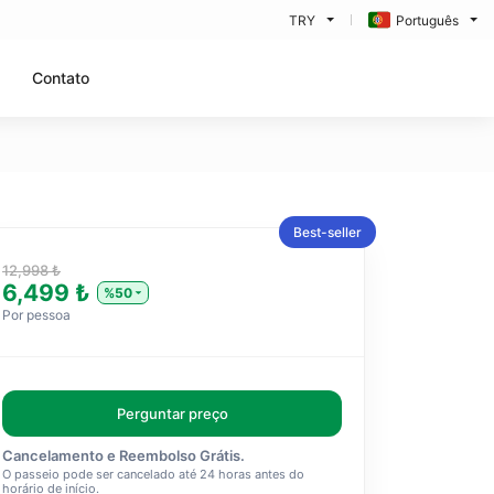
TRY
Português
Contato
Best-seller
12,998 ₺
6,499 ₺
%50
Por pessoa
Perguntar preço
Cancelamento e Reembolso Grátis.
O passeio pode ser cancelado até 24 horas antes do
horário de início.