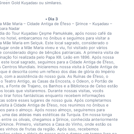
Green Gold Kuşadası ou similares.
Dia 3
a Mãe Maria – Cidade Antiga de Éfeso – Şirince – Kuşadası – 
para Nadar
dia do Tour Kuşadası Çeşme Pamukkale, após nosso café da 
no hotel, embarcamos no ônibus e seguimos para visitar a 
a Mãe Maria em Selçuk. Este local sagrado, considerado o 
lugar onde a Mãe Maria viveu e viu, foi visitado por vários 
e considerado digno de bênçãos patriarcais. A primeira visita de 
inação foi realizada pelo Papa XIII. Leão em 1896. Após nossa 
 a este local sagrado, seguimos para a Cidade Antiga de Éfeso, 
 Centros Mundiais. Iniciaremos nossa visita à Cidade Antiga de 
 que é descrita como um reflexo dos dias de glória do Império 
, com a assistência do nosso guia. As Ruínas de Éfeso, o 
 o Teatro Antigo, as Casas da Encosta, o Odeon, o Portão de 
es, a Fonte de Trajano, os Banhos e a Biblioteca de Celso estão 
os locais que visitaremos. Durante nossas visitas, vocês 
o tirar fotos fantásticas enquanto recebem informações 
icas sobre esses lugares de nosso guia. Após completarmos 
visita à Cidade Antiga de Éfeso, nos reunimos no ônibus e 
os para o almoço. Após nosso almoço, seguiremos para 
e, uma das aldeias mais estéticas da Turquia. Em nossa longa 
 entre os olivais, chegamos a Şirince, conhecida anteriormente 
irkince. Primeiro, visitamos a Casa do Vinho, onde estão os 
es vinhos de frutas da região. Após isso, recebemos 
ações sobre a aldeia de nosso guia e damos um tempo livre na 