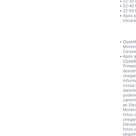
22:30 
22:40 
22:50 
Após p
inicia
Çiçekli
Moreno
Caravan
Após a
Çiçekl
Primei
descem
chegam
inform
nossa 
daremo
podem 
caminh
ao Ele
Moreno
fotos 
chegam
Elevad
fotos 
seguim