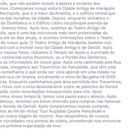
ale, que não podiam resistir à beleza e encanto dos 
tinos. Começamos nossa visita à Cidade Antiga de Hierápolis 
Necropole, que é a maior da Anatólia, e o edifício termal que 
ora das muralhas da cidade. Depois, enquanto visitamos o 
de Domitianus e o Edifício Latino na principal avenida da 
, tiramos fotos. Após isso, subimos ao Teatro Antigo de 
olis, que é uma das estruturas mais bem preservadas da 
ia até os dias atuais, e ouvimos informações sobre o Teatro 
 de nosso guia. O Teatro Antigo de Hierápolis também nos 
rá com a incrível vista da Cidade Antiga e de Denizli. Após 
os nossas fotos, visitamos o Templo de Apolo e a entrada do 
o conhecida como Plutonium, ou o Portão dos Demônios, 
o as informações do nosso guia. Após uma caminhada pela Rua 
ada, chegamos aos Travertinos de Pamukkale, que têm uma 
a semelhante a que pode ser vista apenas em uma cidade na 
, com sua cor branca, encantando o reino de Bergama há 2000 
trás. Enquanto caminhamos pela área permitida dos Travertinos, 
s fotos com a vista deslumbrante sobre as planícies de Denizli 
carão como recordações inesquecíveis para nós. Após 
irmos nosso tempo lá, temos uma pausa para o almoço. Após 
almoço, teremos um breve intervalo para compras nas famosas 
as têxteis de Denizli. Após completarmos nossas compras, 
os ao fim do nosso Tour Kuşadası Çeşme Pamukkale e 
mos nossa viagem de retorno. Nos despedimos de nossos 
os convidados nos pontos de coleta, prometendo nos encontrar 
sa próxima organização de tour.