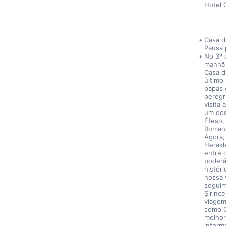
Hotel 
Casa d
Pausa 
No 3º 
manhã 
Casa d
último 
papas 
peregr
visita
um dos
Éfeso,
Romano
Ágora,
Herakl
entre 
poderã
histór
nossa 
seguim
Şirinc
viagem
como Ç
melhor
inform