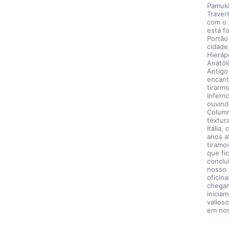
Pamukk
Traver
com o 
está f
Portão 
cidade
Hieráp
Anatól
Antigo
encanta
tirarm
Infern
ouvind
Column
textur
Itália
anos a
tiramo
que fi
conclu
nosso 
oficin
chegam
inicia
valios
em nos