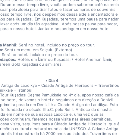
. Durante esse tempo livre, vocês podem saborear café na areia 
ear pela aldeia para tirar fotos e fazer compras de souvenirs. 
osso tempo livre, nos despedimos dessa aldeia encantadora e 
os para Kuşadası. Em Kuşadası, teremos uma pausa para nadar 
elaxar após um dia tão agradável. Após nossa pausa para nadar, 
para o nosso hotel. Jantar e hospedagem em nosso hotel.
da Manhã:
 Será no hotel. Incluído no preço do tour.
o:
 Será um menu em Selçuk. (Externo)
:
 Será no hotel. Incluído no preço do tour.
dações:
 Hotéis em İzmir ou Kuşadası / Hotel Anemon İzmir, 
Green Gold Kuşadası ou similares.
Dia 4
 Antiga de Laodikya – Cidade Antiga de Hierápolis – Travertinos 
ukkale – Istanbul
 Tour Kuşadası Çeşme Pamukkale no 4º dia, após nosso café da 
no hotel, deixamos o hotel e seguimos em direção a Denizli. 
primeira parada em Denizli é a Cidade Antiga de Laodikya. Esta 
foi fundada no século III a.C. pelo Rei II. Antioco da dinastia 
ida em nome de sua esposa Laodice e, uma vez que as 
ções continuam, faremos nossa visita nas áreas permitidas. 
ossa visita, seguimos para a Cidade Antiga de Hierápolis, que é 
rimônio cultural e natural mundial da UNESCO. A Cidade Antiga 
rápolis foi construída há 2000 anos ao lado dos Travertinos de 