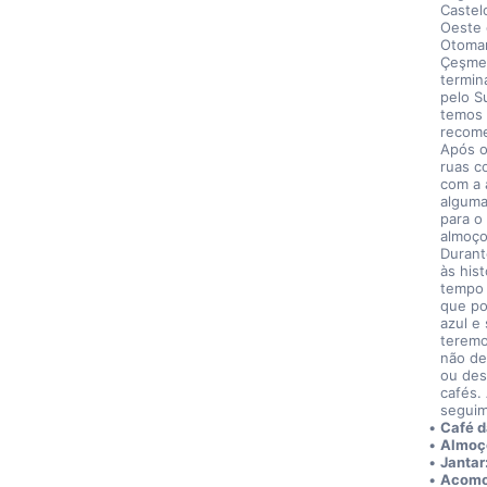
Castel
Oeste 
Otoman
Çeşme 
termin
pelo S
temos 
recome
Após o
ruas c
com a 
alguma
para o
almoço
Durant
às his
tempo l
que po
azul e
teremo
não de
ou des
cafés.
seguim
Café 
Almoço
Jantar
Acomo