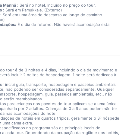
a Manhã :
 Será no hotel. Incluído no preço do tour.
 :
 Será em Pamukkale. (Externo)
:
 Será em uma área de descanso ao longo do caminho. 
no)
dações:
 É o dia de retorno. Não haverá acomodação esta 
do tour é de 3 noites e 4 dias, incluindo o dia de movimento e
everá incluir 2 noites de hospedagem. 1 noite será dedicada à
ur inclui guia, transporte, hospedagem e passeios ambientais
e, não podendo ser consideradas separadamente. Qualquer
ransporte, hospedagem, guia, passeios ambientais, etc., não
não serão reembolsados.
tos para crianças nos pacotes de tour aplicam-se a uma única
mpanhada por 2 adultos. Crianças de 0 a 6 anos podem não ter
da nas acomodações do hotel.
dações de hotéis em quartos triplos, geralmente o 3º hóspede
em uma cama extra.
especificados no programa são os principais locais de
a cada tour. Dependendo da ocupação da região e dos hotéis,