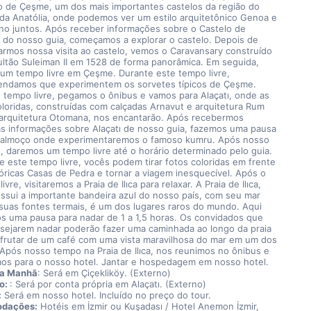
o de Çeşme, um dos mais importantes castelos da região do 
da Anatólia, onde podemos ver um estilo arquitetônico Genoa e 
o juntos. Após receber informações sobre o Castelo de 
do nosso guia, começamos a explorar o castelo. Depois de 
armos nossa visita ao castelo, vemos o Caravansary construído 
ultão Suleiman II em 1528 de forma panorâmica. Em seguida, 
um tempo livre em Çeşme. Durante este tempo livre, 
ndamos que experimentem os sorvetes típicos de Çeşme. 
 tempo livre, pegamos o ônibus e vamos para Alaçatı, onde as 
oloridas, construídas com calçadas Arnavut e arquitetura Rum 
arquitetura Otomana, nos encantarão. Após recebermos 
s informações sobre Alaçatı de nosso guia, fazemos uma pausa 
 almoço onde experimentaremos o famoso kumru. Após nosso 
, daremos um tempo livre até o horário determinado pelo guia. 
e este tempo livre, vocês podem tirar fotos coloridas em frente 
tóricas Casas de Pedra e tornar a viagem inesquecível. Após o 
ivre, visitaremos a Praia de Ilıca para relaxar. A Praia de Ilıca, 
ssui a importante bandeira azul do nosso país, com seu mar 
 suas fontes termais, é um dos lugares raros do mundo. Aqui 
s uma pausa para nadar de 1 a 1,5 horas. Os convidados que 
sejarem nadar poderão fazer uma caminhada ao longo da praia 
frutar de um café com uma vista maravilhosa do mar em um dos 
 Após nosso tempo na Praia de Ilıca, nos reunimos no ônibus e 
os para o nosso hotel. Jantar e hospedagem em nosso hotel.
da Manhã
: Será em Çiçekliköy. (Externo)
: 
: Será por conta própria em Alaçatı. (Externo)
:
 Será em nosso hotel. Incluído no preço do tour.
dações:
 Hotéis em İzmir ou Kuşadası / Hotel Anemon İzmir, 