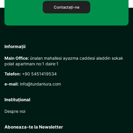
Contactaţi-ne
Informații
Main Office:
ünalan mahallesi ayazma caddesi aladdin sokak
polat apartmanı no:1 daire:1
Telefon:
+90 5451419534
e-mail:
info@turdantura.com
Instituţional
Despre noi
Aboneaza-te la Newsletter