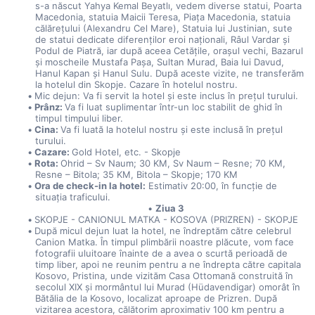
s-a născut Yahya Kemal Beyatlı, vedem diverse statui, Poarta 
Macedonia, statuia Maicii Teresa, Piața Macedonia, statuia 
călărețului (Alexandru Cel Mare), Statuia lui Justinian, sute 
de statui dedicate diferenților eroi naționali, Râul Vardar și 
Podul de Piatră, iar după aceea Cetățile, orașul vechi, Bazarul 
și moscheile Mustafa Pașa, Sultan Murad, Baia lui Davud, 
Hanul Kapan și Hanul Sulu. După aceste vizite, ne transferăm 
la hotelul din Skopje. Cazare în hotelul nostru.
Mic dejun: Va fi servit la hotel și este inclus în prețul turului.
Prânz: 
Va fi luat suplimentar într-un loc stabilit de ghid în 
timpul timpului liber.
Cina: 
Va fi luată la hotelul nostru și este inclusă în prețul 
turului.
Cazare: 
Gold Hotel, etc. - Skopje
Rota: 
Ohrid – Sv Naum; 30 KM, Sv Naum – Resne; 70 KM, 
Resne – Bitola; 35 KM, Bitola – Skopje; 170 KM
Ora de check-in la hotel:
 Estimativ 20:00, în funcție de 
situația traficului.
Ziua 3
SKOPJE - CANIONUL MATKA - KOSOVA (PRIZREN) - SKOPJE
După micul dejun luat la hotel, ne îndreptăm către celebrul 
Canion Matka. În timpul plimbării noastre plăcute, vom face 
fotografii uluitoare înainte de a avea o scurtă perioadă de 
timp liber, apoi ne reunim pentru a ne îndrepta către capitala 
Kosovo, Pristina, unde vizităm Casa Ottomană construită în 
secolul XIX și mormântul lui Murad (Hüdavendigar) omorât în 
Bătălia de la Kosovo, localizat aproape de Prizren. După 
vizitarea acestora, călătorim aproximativ 100 km pentru a 