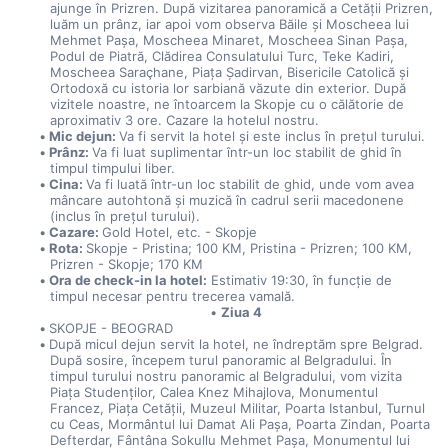
ajunge în Prizren. După vizitarea panoramică a Cetății Prizren, 
luăm un prânz, iar apoi vom observa Băile și Moscheea lui 
Mehmet Pașa, Moscheea Minaret, Moscheea Sinan Pașa, 
Podul de Piatră, Clădirea Consulatului Turc, Teke Kadiri, 
Moscheea Saraçhane, Piața Şadirvan, Bisericile Catolică și 
Ortodoxă cu istoria lor sarbiană văzute din exterior. După 
vizitele noastre, ne întoarcem la Skopje cu o călătorie de 
aproximativ 3 ore. Cazare la hotelul nostru.
Mic dejun: 
Va fi servit la hotel și este inclus în prețul turului.
Prânz: 
Va fi luat suplimentar într-un loc stabilit de ghid în 
timpul timpului liber.
Cina: 
Va fi luată într-un loc stabilit de ghid, unde vom avea 
mâncare autohtonă și muzică în cadrul serii macedonene 
(inclus în prețul turului).
Cazare: 
Gold Hotel, etc. - Skopje
Rota: 
Skopje - Pristina; 100 KM, Pristina - Prizren; 100 KM, 
Prizren - Skopje; 170 KM
Ora de check-in la hotel:
 Estimativ 19:30, în funcție de 
timpul necesar pentru trecerea vamală.
Ziua 4
SKOPJE - BEOGRAD
După micul dejun servit la hotel, ne îndreptăm spre Belgrad. 
După sosire, începem turul panoramic al Belgradului. În 
timpul turului nostru panoramic al Belgradului, vom vizita 
Piața Studenților, Calea Knez Mihajlova, Monumentul 
Francez, Piața Cetății, Muzeul Militar, Poarta Istanbul, Turnul 
cu Ceas, Mormântul lui Damat Ali Pașa, Poarta Zindan, Poarta 
Defterdar, Fântâna Sokullu Mehmet Pașa, Monumentul lui 