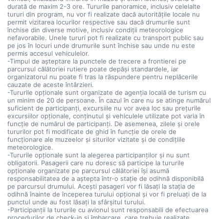
durată de maxim 2-3 ore. Tururile panoramice, inclusiv celelalte
tururi din program, nu vor fi realizate dacă autoritățile locale nu
permit vizitarea locurilor respective sau dacă drumurile sunt
închise din diverse motive, inclusiv condiții meteorologice
nefavorabile. Unele tururi pot fi realizate cu transport public sau
pe jos în locuri unde drumurile sunt închise sau unde nu este
permis accesul vehiculelor.
-Timpul de așteptare la punctele de trecere a frontierei pe
parcursul călătoriei rutiere poate depăși standardele, iar
organizatorul nu poate fi tras la răspundere pentru neplăcerile
cauzate de aceste întârzieri.
-Tururile opționale sunt organizate de agenția locală de turism cu
un minim de 20 de persoane. În cazul în care nu se atinge numărul
suficient de participanți, excursiile nu vor avea loc sau prețurile
excursiilor opționale, conținutul și vehiculele utilizate pot varia în
funcție de numărul de participanți. De asemenea, zilele și orele
tururilor pot fi modificate de ghid în funcție de orele de
funcționare ale muzeelor și siturilor vizitate și de condițiile
meteorologice.
-Tururile opționale sunt la alegerea participanților și nu sunt
obligatorii. Pasagerii care nu doresc să participe la tururile
opționale organizate pe parcursul călătoriei își asumă
responsabilitatea de a aștepta într-o stație de odihnă disponibilă
pe parcursul drumului. Acești pasageri vor fi lăsați la stația de
odihnă înainte de începerea turului opțional și vor fi preluați de la
punctul unde au fost lăsați la sfârșitul turului.
-Participanții la tururile cu avionul sunt responsabili de efectuarea
procedurilor de check-in și îmbarcare, care trebuie realizate