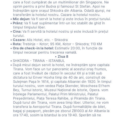
care a fost cumpărat de un multimilionar din Singapore. Ne 
oprim pentru a privi Budva și faimosul St Stefan. Apoi ne 
îndreptăm spre orașul Shkodra din Albania. Odată ajunși, ne 
transferăm la hotelul nostru. Cazare la hotelul nostru.
Mic dejun: 
Va fi servit la hotel și este inclus în prețul turului.
Prânz: 
Va fi luat suplimentar într-un loc stabilit de ghid în 
timpul timpului liber.
Cina: 
Va fi servită la hotelul nostru și este inclusă în prețul 
turului.
Cazare: 
Alis Hotel, etc. - Shkodra
Rota: 
Trebinje – Kotor; 95 KM, Kotor – Shkodra; 110 KM 
Ora de check-in la hotel: 
Estimativ 20:00, în funcție de 
timpul necesar pentru trecerea vamală.
Ziua 8
SHKODRA - TIRANA - ISTANBUL
După micul dejun servit la hotel, ne îndreptăm spre capitala 
Tirana. Vom face un tur panoramic al acestui oraș frumos, 
care a fost învăluit de război în secolul XX și a trăit sub 
dictatura lui Enver Hoxha timp de 40 de ani, construit de 
Sulejman Pașa în 1614, și capitala Albaniei din 1920. În timpul 
turului nostru, vom vedea Piața Skender, Moscheea Et'hem 
Bey, Turnul Istoric, Muzeul Național de Istorie, Opera. vom 
înțelege Parlamentul, Palatul Prim Ministrului, Palatul 
Președintelui, Piața Teresa Rahibe, și Piramida din Tirana. 
După turul din Tirana, vom avea timp liber. Ulterior, ne vom 
transfera la Aeroportul Tirana. După formalitățile de bilet, 
bagaj și pașaport, plecăm pe zborul ZB1003 al Air Albania la 
ora 17:40, sosim la Istanbul la ora 19:40. Sperăm să ne 