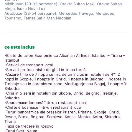
Midibusuri (20-32 persoane): Otokar Sultan Maxi, Otokar Sultan
Mega, Isuzu Novo Lux
Autobuze (33-54 persoane): Mercedes Travego, Mercedes
Tourismo, Temsa Safir, Man Neoplan
ce este inclus
-Bilete de avion Economie cu Albanian Airlines: Istanbul – Tirana –
Istanbul
-Servicii de transport local
-Servicii profesioniste de ghid în limba turcă
-Cazare timp de 7 nopți cu mic dejun inclus în hoteluri de 4*: 2
nopți în Skopje, 1 noapte în Ohrid, 1 noapte în Belgrad, 1 noapte în
Trebinje sau în apropierea zonei Medjugorje sau Blagaj, 1 noapte în
Shkodra
-Cina în 5 serii în hoteluri din Skopje, Ohrid, Belgrad, Trebinje,
Shkodra
-Seara macedoneană într-un restaurant local
-Chiftele bosniace într-un restaurant local
-Tururi panoramice ale orașelor Prizren, Pristina, Skopje, Ohrid,
Resne, Bitola, Belgrad, Sarajevo, Konjic, Mostar, Kotor, Shkodra,
Tirana
-Taxa de trecere în Kosovo
-Turul Sveti Naum