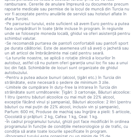
rambursare. Cererile de anulare împreună cu documente precum
rapoarte medicale sau permise de la locul de muncă din Turcia nu
vor fi acceptate pentru anulările de servicii sau hoteluri aflate în
afara Turciei.
-Pe parcursul turului, este suficient să avem Euro pentru a putea
face cumpărături în toate țările incluse în program. În regiunile
unde se folosește moneda locală, ghidul va oferi asistență pentru
schimbul valutar.
-Se recomandă purtarea de pantofi confortabili sau pantofi sport
pe durata călătoriei. Este de asemenea util să aveți o jachetă sau
un alt articol de îmbrăcăminte mai cald pentru seară.
-La tururile noastre, se aplică o rotație zilnică a locurilor în
autobuz, astfel că nu putem oferi garanția unui loc fix sau a unui
loc din față. Schimbările de locuri sunt organizate de ghidul
autobuzului.
-Pentru a putea aduce bunuri (alcool, țigări etc.) în Turcia din
străinătate, este necesară o ședere de minimum 3 zile.
-Limitele de cumpărare în duty-free la intrarea în Turcia din
străinătate sunt următoarele: Țigări: 3 cartonaje, Băuturi alcoolice:
1 litru (pentru băuturi alcoolice cu mai mult de 22% alcool,
excepție făcând vinul și șampania), Băuturi alcoolice: 2 litri (pentru
băuturi cu mai puțin de 22% alcool, inclusiv vin și șampanie),
Parfum: 600 ml, Produse de machiaj sau îngrijire a pielii: 5 articole,
Ciocolată și prăjituri: 2 kg, Cafea: 1 kg, Ceai: 1 kg.
-În cadrul programului turului, ghizii pot face modificări în ordinea
programului în funcție de condițiile meteorologice și de trafic, cu
condiția să arate toate locurile specificate în program.
-Programul turului este organizat cu un minim de 25 de