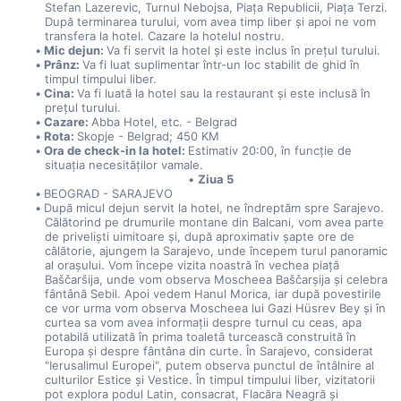
Stefan Lazerevic, Turnul Nebojsa, Piața Republicii, Piața Terzi. 
După terminarea turului, vom avea timp liber și apoi ne vom 
transfera la hotel. Cazare la hotelul nostru.
Mic dejun: 
Va fi servit la hotel și este inclus în prețul turului.
Prânz: 
Va fi luat suplimentar într-un loc stabilit de ghid în 
timpul timpului liber.
Cina: 
Va fi luată la hotel sau la restaurant și este inclusă în 
prețul turului.
Cazare: 
Abba Hotel, etc. - Belgrad
Rota: 
Skopje - Belgrad; 450 KM
Ora de check-in la hotel: 
Estimativ 20:00, în funcție de 
situația necesităților vamale.
Ziua 5
BEOGRAD - SARAJEVO
După micul dejun servit la hotel, ne îndreptăm spre Sarajevo. 
Călătorind pe drumurile montane din Balcani, vom avea parte 
de priveliști uimitoare și, după aproximativ șapte ore de 
călătorie, ajungem la Sarajevo, unde începem turul panoramic 
al orașului. Vom începe vizita noastră în vechea piață 
Baščaršija, unde vom observa Moscheea Baščarșija și celebra 
fântână Sebil. Apoi vedem Hanul Morica, iar după povestirile 
ce vor urma vom observa Moscheea lui Gazi Hüsrev Bey și în 
curtea sa vom avea informații despre turnul cu ceas, apa 
potabilă utilizată în prima toaletă turcească construită în 
Europa și despre fântâna din curte. În Sarajevo, considerat 
"Ierusalimul Europei", putem observa punctul de întâlnire al 
culturilor Estice și Vestice. În timpul timpului liber, vizitatorii 
pot explora podul Latin, consacrat, Flacăra Neagră și 