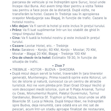
parcarea de vehicule și ne îndreptăm spre Suruc, locul unde 
începe râul Buna. Aici avem timp liber pentru a vizita Tekke 
sau pentru a face poze de la distanță. După vizite, ne 
transferăm la hotel. Cazare în Trebinje sau în apropierea 
orașelor Medjugorje sau Blagaj, în funcție de trafic. Cazare la 
hotelul nostru.
Mic dejun: 
Va fi servit la hotel și este inclus în prețul turului.
Prânz: 
Va fi luat suplimentar într-un loc stabilit de ghid în 
timpul timpului liber.
Cina: 
Va fi luată la hotelul nostru și este inclusă în prețul 
turului.
Cazare: 
Leotar Hotel, etc. - Trebinje
Rota: 
Saraievo - Konjic; 60 KM, Konjic - Mostar; 70 KM, 
Mostar - Blagaj 20 KM, Blagaj - Trebinje 100 KM
Ora de check-in la hotel: 
Estimativ 19:30, în funcție de 
situația de trafic.
Ziua 7
TREBINJE - KOTOR - BUDVA - SHKODRA
După micul dejun servit la hotel, traversăm în țara tinerelor 
generații, Muntenegru. Prima noastră oprire este Kotorul, un 
loc de istorie și natură, cunoscut ca un centru de atracție 
turistică. Aici ne vom plimba prin Stari Grad (Orașul Vechi) și 
vom descoperi medii istorice, cum ar fi Piața Arsenal, Turnul 
cu Ceas, Monumentul Rușinii, Palatul Guvernului, Turnul 
Gardianului, Biserica Sf. Tryphon și Piazza, locul unde se află 
Bisericile Sf. Luca și Nikola. După timpul liber, ne îndreptăm 
spre Budva, deja renumită, care odată era un mic sat de 
pescari, acum într-un stadiu aproape finalizat de restaurare, 