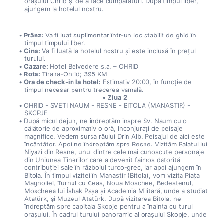
orașului Ohrid și de a face cumpărături. După timpul liber, 
ajungem la hotelul nostru.
Prânz:
 Va fi luat suplimentar într-un loc stabilit de ghid în 
timpul timpului liber.
Cina: 
Va fi luată la hotelul nostru și este inclusă în prețul 
turului.
Cazare: 
Hotel Belvedere s.a. – OHRID
Rota: 
Tirana-Ohrid; 395 KM
Ora de check-in la hotel:
 Estimativ 20:00, în funcție de 
timpul necesar pentru trecerea vamală.
Ziua 2
OHRID - SVETI NAUM - RESNE - BITOLA (MANASTIR) - 
SKOPJE
După micul dejun, ne îndreptăm inspre Sv. Naum cu o 
călătorie de aproximativ o oră, înconjurați de peisaje 
magnifice. Vedem sursa râului Drin Alb. Peisajul de aici este 
încântător. Apoi ne îndreptăm spre Resne. Vizităm Palatul lui 
Niyazi din Resne, unul dintre cele mai cunoscute personaje 
din Uniunea Tinerilor care a devenit faimos datorită 
contribuției sale în războiul turco-grec, iar apoi ajungem în 
Bitola. În timpul vizitei în Manastir (Bitola), vom vizita Piața 
Magnoliei, Turnul cu Ceas, Noua Moschee, Bedestenul, 
Moscheea lui İshak Pașa și Academia Militară, unde a studiat 
Atatürk, și Muzeul Atatürk. După vizitarea Bitola, ne 
îndreptăm spre capitala Skopje pentru a înainta cu turul 
orașului. În cadrul turului panoramic al orașului Skopje, unde 