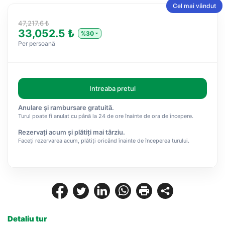
Cel mai vândut
47,217.6 ₺
33,052.5 ₺
%30
Per persoană
Intreaba pretul
Anulare și rambursare gratuită.
Turul poate fi anulat cu până la 24 de ore înainte de ora de începere.
Rezervați acum și plătiți mai târziu.
Faceți rezervarea acum, plătiți oricând înainte de începerea turului.
Detaliu tur