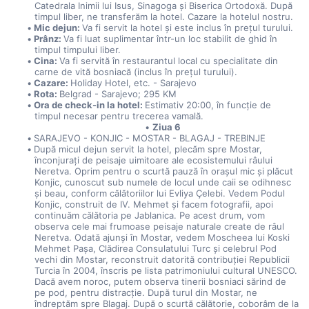
Catedrala Inimii lui Isus, Sinagoga și Biserica Ortodoxă. După 
timpul liber, ne transferăm la hotel. Cazare la hotelul nostru.
Mic dejun: 
Va fi servit la hotel și este inclus în prețul turului.
Prânz: 
Va fi luat suplimentar într-un loc stabilit de ghid în 
timpul timpului liber.
Cina: 
Va fi servită în restaurantul local cu specialitate din 
carne de vită bosniacă (inclus în prețul turului).
Cazare: 
Holiday Hotel, etc. - Sarajevo
Rota: 
Belgrad - Sarajevo; 295 KM
Ora de check-in la hotel: 
Estimativ 20:00, în funcție de 
timpul necesar pentru trecerea vamală.
Ziua 6
SARAJEVO - KONJIC - MOSTAR - BLAGAJ - TREBINJE
După micul dejun servit la hotel, plecăm spre Mostar, 
înconjurați de peisaje uimitoare ale ecosistemului râului 
Neretva. Oprim pentru o scurtă pauză în orașul mic și plăcut 
Konjic, cunoscut sub numele de locul unde caii se odihnesc 
și beau, conform călătoriilor lui Evliya Çelebi. Vedem Podul 
Konjic, construit de IV. Mehmet și facem fotografii, apoi 
continuăm călătoria pe Jablanica. Pe acest drum, vom 
observa cele mai frumoase peisaje naturale create de râul 
Neretva. Odată ajunși în Mostar, vedem Moscheea lui Koski 
Mehmet Pașa, Clădirea Consulatului Turc și celebrul Pod 
vechi din Mostar, reconstruit datorită contribuției Republicii 
Turcia în 2004, înscris pe lista patrimoniului cultural UNESCO. 
Dacă avem noroc, putem observa tinerii bosniaci sărind de 
pe pod, pentru distracție. După turul din Mostar, ne 
îndreptăm spre Blagaj. După o scurtă călătorie, coborâm de la 