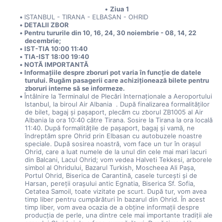
Ziua 1
ISTANBUL - TIRANA - ELBASAN - OHRID
DETALII ZBOR
Pentru tururile din 10, 16, 24, 30 noiembrie - 08, 14, 22 
decembrie;
IST-TIA 10:00 11:40
TIA-IST 18:00 19:40
NOTĂ IMPORTANTĂ
Informațiile despre zboruri pot varia în funcție de datele 
turului. Rugăm pasagerii care achiziționează bilete pentru 
zboruri interne să se informeze.  
Întâlnire la Terminalul de Plecări Internaționale a Aeroportului 
Istanbul, la biroul Air Albania  . După finalizarea formalităților 
de bilet, bagaj și pașaport, plecăm cu zborul ZB1005 al Air 
Albania la ora 10:40 către Tirana. Sosire la Tirana la ora locală 
11:40. După formalitățile de pașaport, bagaj și vamă, ne 
îndreptăm spre Ohrid prin Elbasan cu autobuzele noastre 
speciale. După sosirea noastră, vom face un tur în orașul 
Ohrid, care a luat numele de la unul din cele mai mari lacuri 
din Balcani, Lacul Ohrid; vom vedea Halveti Tekkesi, arborele 
simbol al Ohridului, Bazarul Turkish, Moscheea Ali Pașa, 
Portul Ohrid, Biserica de Carantină, casele turcești și de 
Harsan, pereții orașului antic Egnatia, Biserica Sf. Sofia, 
Cetatea Samoil, toate vizitate pe scurt. După tur, vom avea 
timp liber pentru cumpărături în bazarul din Ohrid. În acest 
timp liber, vom avea ocazia de a obține informații despre 
producția de perle, una dintre cele mai importante tradiții ale 