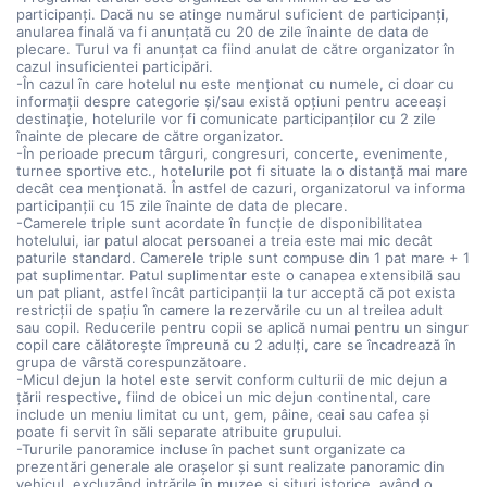
participanți. Dacă nu se atinge numărul suficient de participanți,
anularea finală va fi anunțată cu 20 de zile înainte de data de
plecare. Turul va fi anunțat ca fiind anulat de către organizator în
cazul insuficientei participări.
-În cazul în care hotelul nu este menționat cu numele, ci doar cu
informații despre categorie și/sau există opțiuni pentru aceeași
destinație, hotelurile vor fi comunicate participanților cu 2 zile
înainte de plecare de către organizator.
-În perioade precum târguri, congresuri, concerte, evenimente,
turnee sportive etc., hotelurile pot fi situate la o distanță mai mare
decât cea menționată. În astfel de cazuri, organizatorul va informa
participanții cu 15 zile înainte de data de plecare.
-Camerele triple sunt acordate în funcție de disponibilitatea
hotelului, iar patul alocat persoanei a treia este mai mic decât
paturile standard. Camerele triple sunt compuse din 1 pat mare + 1
pat suplimentar. Patul suplimentar este o canapea extensibilă sau
un pat pliant, astfel încât participanții la tur acceptă că pot exista
restricții de spațiu în camere la rezervările cu un al treilea adult
sau copil. Reducerile pentru copii se aplică numai pentru un singur
copil care călătorește împreună cu 2 adulți, care se încadrează în
grupa de vârstă corespunzătoare.
-Micul dejun la hotel este servit conform culturii de mic dejun a
țării respective, fiind de obicei un mic dejun continental, care
include un meniu limitat cu unt, gem, pâine, ceai sau cafea și
poate fi servit în săli separate atribuite grupului.
-Tururile panoramice incluse în pachet sunt organizate ca
prezentări generale ale orașelor și sunt realizate panoramic din
vehicul, excluzând intrările în muzee și situri istorice, având o