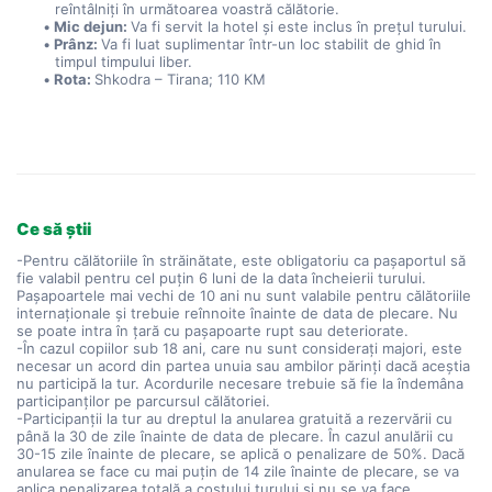
reîntâlniți în următoarea voastră călătorie.
Mic dejun: 
Va fi servit la hotel și este inclus în prețul turului.
Prânz: 
Va fi luat suplimentar într-un loc stabilit de ghid în 
timpul timpului liber.
Rota: 
Shkodra – Tirana; 110 KM
Ce să știi
-Pentru călătoriile în străinătate, este obligatoriu ca pașaportul să
fie valabil pentru cel puțin 6 luni de la data încheierii turului.
Pașapoartele mai vechi de 10 ani nu sunt valabile pentru călătoriile
internaționale și trebuie reînnoite înainte de data de plecare. Nu
se poate intra în țară cu pașapoarte rupt sau deteriorate.
-În cazul copiilor sub 18 ani, care nu sunt considerați majori, este
necesar un acord din partea unuia sau ambilor părinți dacă aceștia
nu participă la tur. Acordurile necesare trebuie să fie la îndemâna
participanților pe parcursul călătoriei.
-Participanții la tur au dreptul la anularea gratuită a rezervării cu
până la 30 de zile înainte de data de plecare. În cazul anulării cu
30-15 zile înainte de plecare, se aplică o penalizare de 50%. Dacă
anularea se face cu mai puțin de 14 zile înainte de plecare, se va
aplica penalizarea totală a costului turului și nu se va face