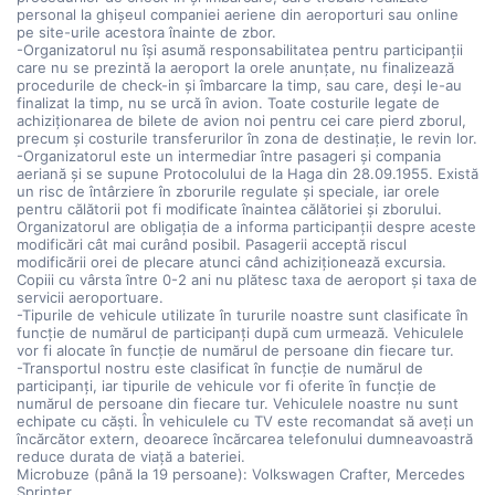
personal la ghișeul companiei aeriene din aeroporturi sau online
pe site-urile acestora înainte de zbor.
-Organizatorul nu își asumă responsabilitatea pentru participanții
care nu se prezintă la aeroport la orele anunțate, nu finalizează
procedurile de check-in și îmbarcare la timp, sau care, deși le-au
finalizat la timp, nu se urcă în avion. Toate costurile legate de
achiziționarea de bilete de avion noi pentru cei care pierd zborul,
precum și costurile transferurilor în zona de destinație, le revin lor.
-Organizatorul este un intermediar între pasageri și compania
aeriană și se supune Protocolului de la Haga din 28.09.1955. Există
un risc de întârziere în zborurile regulate și speciale, iar orele
pentru călătorii pot fi modificate înaintea călătoriei și zborului.
Organizatorul are obligația de a informa participanții despre aceste
modificări cât mai curând posibil. Pasagerii acceptă riscul
modificării orei de plecare atunci când achiziționează excursia.
Copiii cu vârsta între 0-2 ani nu plătesc taxa de aeroport și taxa de
servicii aeroportuare.
-Tipurile de vehicule utilizate în tururile noastre sunt clasificate în
funcție de numărul de participanți după cum urmează. Vehiculele
vor fi alocate în funcție de numărul de persoane din fiecare tur.
-Transportul nostru este clasificat în funcție de numărul de
participanți, iar tipurile de vehicule vor fi oferite în funcție de
numărul de persoane din fiecare tur. Vehiculele noastre nu sunt
echipate cu căști. În vehiculele cu TV este recomandat să aveți un
încărcător extern, deoarece încărcarea telefonului dumneavoastră
reduce durata de viață a bateriei.
Microbuze (până la 19 persoane): Volkswagen Crafter, Mercedes
Sprinter