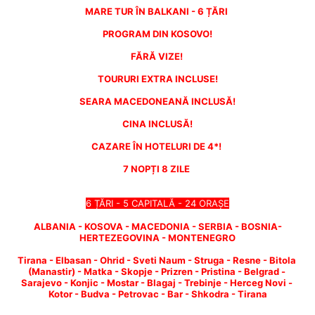
MARE TUR ÎN BALKANI - 6 ȚĂRI 
PROGRAM DIN KOSOVO!
FĂRĂ VIZE! 
TOURURI EXTRA INCLUSE!
SEARA MACEDONEANĂ INCLUSĂ!
CINA INCLUSĂ!
CAZARE ÎN HOTELURI DE 4*! 
7 NOPȚI 8 ZILE 
6 ȚĂRI - 5 CAPITALĂ - 24 ORAȘE
ALBANIA - KOSOVA - MACEDONIA - SERBIA - BOSNIA-
HERTEZEGOVINA - MONTENEGRO
Tirana - Elbasan - Ohrid - Sveti Naum - Struga - Resne - Bitola 
(Manastir) - Matka - Skopje - Prizren - Pristina - Belgrad - 
Sarajevo - Konjic - Mostar - Blagaj - Trebinje - Herceg Novi - 
Kotor - Budva - Petrovac - Bar - Shkodra - Tirana