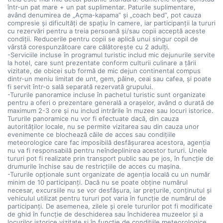
într-un pat mare + un pat suplimentar. Paturile suplimentare,
având denumirea de „Açma-kapama” și „coach bed”, pot cauza
compresie și dificultăți de spațiu în camere, iar participanții la tururi
cu rezervări pentru a treia persoană și/sau copii acceptă aceste
condiții. Reducerile pentru copii se aplică unui singur copil de
vârstă corespunzătoare care călătorește cu 2 adulți.
-Serviciile incluse în programul turistic includ mic dejunurile servite
la hotel, care sunt prezentate conform culturii culinare a țării
vizitate, de obicei sub formă de mic dejun continental compus
dintr-un meniu limitat de unt, gem, pâine, ceai sau cafea, și poate
fi servit într-o sală separată rezervată grupului.
-Tururile panoramice incluse în pachetul turistic sunt organizate
pentru a oferi o prezentare generală a orașelor, având o durată de
maximum 2-3 ore și nu includ intrările în muzee sau locuri istorice.
Tururile panoramice nu vor fi efectuate dacă, din cauza
autorităților locale, nu se permite vizitarea sau din cauza unor
evenimente ce blochează căile de acces sau condițiile
meteorologice care fac imposibilă desfășurarea acestora, agenția
nu va fi responsabilă pentru neîndeplinirea acestor tururi. Unele
tururi pot fi realizate prin transport public sau pe jos, în funcție de
drumurile închise sau de restricțiile de acces cu mașina.
-Tururile opționale sunt organizate de agenția locală cu un număr
minim de 10 participanți. Dacă nu se poate obține numărul
necesar, excursiile nu se vor desfășura, iar prețurile, conținutul și
vehiculul utilizat pentru tururi pot varia în funcție de numărul de
participanți. De asemenea, zilele și orele tururilor pot fi modificate
de ghid în funcție de deschiderea sau închiderea muzeelor și a
locurilor istorice vizitate și în funcție de condițiile meteorologice.