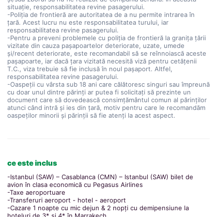
situație, responsabilitatea revine pasagerului.
-Poliția de frontieră are autoritatea de a nu permite intrarea în
țară. Acest lucru nu este responsabilitatea turului, iar
responsabilitatea revine pasagerului.
-Pentru a preveni problemele cu poliția de frontieră la granița țării
vizitate din cauza pașapoartelor deteriorate, uzate, umede
și/recent deteriorate, este recomandabil să se reînnoiască aceste
pașapoarte, iar dacă țara vizitată necesită viză pentru cetățenii
T.C., viza trebuie să fie inclusă în noul pașaport. Altfel,
responsabilitatea revine pasagerului.
-Oaspeții cu vârsta sub 18 ani care călătoresc singuri sau împreună
cu doar unul dintre părinți ar putea fi solicitați să prezinte un
document care să dovedească consimțământul comun al părinților
atunci când intră și ies din țară, motiv pentru care le recomandăm
oaspeților minorii și părinții să fie atenți la acest aspect.
ce este inclus
-Istanbul (SAW) – Casablanca (CMN) – Istanbul (SAW) bilet de
avion în clasa economică cu Pegasus Airlines
-Taxe aeroportuare
-Transferuri aeroport - hotel - aeroport
-Cazare 1 noapte cu mic dejun & 2 nopți cu demipensiune la
hoteluri de 3* și 4* în Marrakech