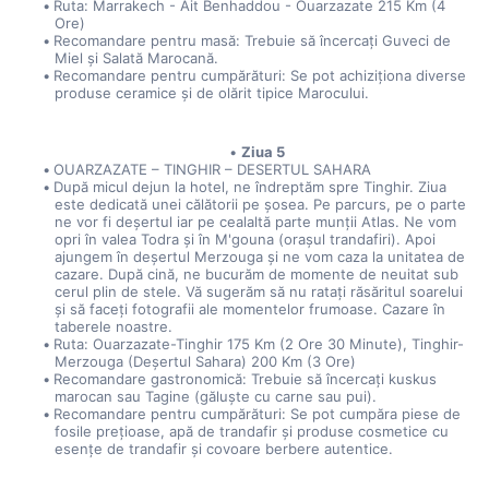
Ruta: Marrakech - Ait Benhaddou - Ouarzazate 215 Km (4 
Ore)
Recomandare pentru masă: Trebuie să încercați Guveci de 
Miel și Salată Marocană.
Recomandare pentru cumpărături: Se pot achiziționa diverse 
produse ceramice și de olărit tipice Marocului.
Ziua 5
OUARZAZATE – TINGHIR – DESERTUL SAHARA
După micul dejun la hotel, ne îndreptăm spre Tinghir. Ziua 
este dedicată unei călătorii pe șosea. Pe parcurs, pe o parte 
ne vor fi deșertul iar pe cealaltă parte munții Atlas. Ne vom 
opri în valea Todra și în M'gouna (orașul trandafiri). Apoi 
ajungem în deșertul Merzouga și ne vom caza la unitatea de 
cazare. După cină, ne bucurăm de momente de neuitat sub 
cerul plin de stele. Vă sugerăm să nu ratați răsăritul soarelui 
și să faceți fotografii ale momentelor frumoase. Cazare în 
taberele noastre.
Ruta: Ouarzazate-Tinghir 175 Km (2 Ore 30 Minute), Tinghir-
Merzouga (Deșertul Sahara) 200 Km (3 Ore)
Recomandare gastronomică: Trebuie să încercați kuskus 
marocan sau Tagine (găluște cu carne sau pui).
Recomandare pentru cumpărături: Se pot cumpăra piese de 
fosile prețioase, apă de trandafir și produse cosmetice cu 
esențe de trandafir și covoare berbere autentice.