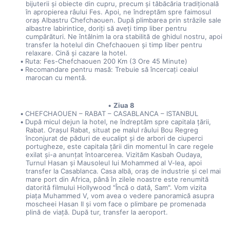
bijuterii și obiecte din cupru, precum și tăbăcăria tradițională 
în apropierea râului Fes. Apoi, ne îndreptăm spre faimosul 
oraș Albastru Chefchaouen. După plimbarea prin străzile sale 
albastre labirintice, doriți să aveți timp liber pentru 
cumpărături. Ne întâlnim la ora stabilită de ghidul nostru, apoi 
transfer la hotelul din Chefchaouen și timp liber pentru 
relaxare. Cină și cazare la hotel.
Ruta: Fes-Chefchaouen 200 Km (3 Ore 45 Minute)
Recomandare pentru masă: Trebuie să încercați ceaiul 
marocan cu mentă.
Ziua 8
CHEFCHAOUEN – RABAT – CASABLANCA – ISTANBUL
După micul dejun la hotel, ne îndreptăm spre capitala țării, 
Rabat. Orașul Rabat, situat pe malul râului Bou Regreg 
înconjurat de păduri de eucalipt și de arbori de ciuperci 
portugheze, este capitala țării din momentul în care regele 
exilat și-a anunțat întoarcerea. Vizităm Kasbah Oudaya, 
Turnul Hasan și Mausoleul lui Mohammed al V-lea, apoi 
transfer la Casablanca. Casa albă, oraș de industrie și cel mai 
mare port din Africa, până în zilele noastre este renumită 
datorită filmului Hollywood "Încă o dată, Sam". Vom vizita 
piața Muhammed V, vom avea o vedere panoramică asupra 
moscheei Hasan II și vom face o plimbare pe promenada 
plină de viață. După tur, transfer la aeroport.