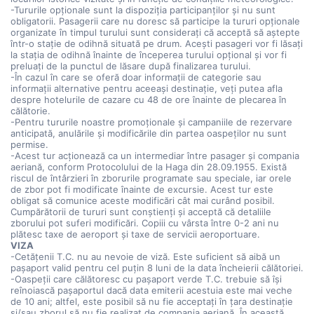
-Tururile opționale sunt la dispoziția participanților și nu sunt
obligatorii. Pasagerii care nu doresc să participe la tururi opționale
organizate în timpul turului sunt considerați că acceptă să aștepte
într-o stație de odihnă situată pe drum. Acești pasageri vor fi lăsați
la stația de odihnă înainte de începerea turului opțional și vor fi
preluați de la punctul de lăsare după finalizarea turului.
-În cazul în care se oferă doar informații de categorie sau
informații alternative pentru aceeași destinație, veți putea afla
despre hotelurile de cazare cu 48 de ore înainte de plecarea în
călătorie.
-Pentru tururile noastre promoționale și campaniile de rezervare
anticipată, anulările și modificările din partea oaspeților nu sunt
permise.
-Acest tur acționează ca un intermediar între pasager și compania
aeriană, conform Protocolului de la Haga din 28.09.1955. Există
riscul de întârzieri în zborurile programate sau speciale, iar orele
de zbor pot fi modificate înainte de excursie. Acest tur este
obligat să comunice aceste modificări cât mai curând posibil.
Cumpărătorii de tururi sunt conștienți și acceptă că detaliile
zborului pot suferi modificări. Copiii cu vârsta între 0-2 ani nu
plătesc taxe de aeroport și taxe de servicii aeroportuare.
VIZA
-Cetățenii T.C. nu au nevoie de viză. Este suficient să aibă un
pașaport valid pentru cel puțin 8 luni de la data încheierii călătoriei.
-Oaspeții care călătoresc cu pașaport verde T.C. trebuie să își
reînoiască pașaportul dacă data emiterii acestuia este mai veche
de 10 ani; altfel, este posibil să nu fie acceptați în țara destinație
și/sau zborul să nu fie realizat de compania aeriană. În această