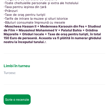
-Toate cheltuielile personale și extra ale hotelului
-Taxa pentru ieșirea din țară
-Prânzuri
-Taxe de oraș pentru turiști
-Tarife de intrare la muzee și situri istorice
-Băuturi consumate împreună cu mesele
-Moscheea Hassan II + Mederesea Karaouin din Fes + Studioul
de Film + Mausoleul Mohammed V + Palatul Bahia + Grădina
Majorelle + Ghiduri locale + Taxe de oraș pentru turiști, în total
150 Euro de persoană. Aceasta va fi plătită în numerar ghidului
nostru la începutul turului.
r.
Limbi în turneu
Turcesc
Scrie o recenzie