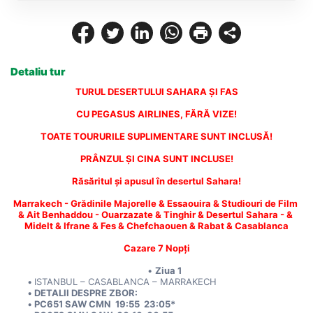
Detaliu tur
TURUL DESERTULUI SAHARA ȘI FAS
CU PEGASUS AIRLINES, FĂRĂ VIZE!
TOATE TOURURILE SUPLIMENTARE SUNT INCLUSĂ!
PRÂNZUL ȘI CINA SUNT INCLUSE!
Răsăritul și apusul în desertul Sahara!
Marrakech - Grădinile Majorelle & Essaouira & Studiouri de Film 
& Ait Benhaddou - Ouarzazate & Tinghir & Desertul Sahara - & 
Midelt & Ifrane & Fes & Chefchaouen & Rabat & Casablanca
Cazare 7 Nopți
Ziua 1
ISTANBUL – CASABLANCA – MARRAKECH
DETALII DESPRE ZBOR:
PC651 SAW CMN  19:55  23:05*