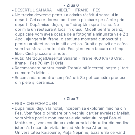
Ziua 6
DESERTUL SAHARA – MIDELT – IFRANE – FES
Ne trezim devreme pentru a admira răsăritul soarelui în 
deșert. Cei care doresc pot face o plimbare pe cămile prin 
deșert. După micul dejun, ne îndreptăm spre Ifrane. Ne 
oprim la un restaurant local în orașul Midelt pentru prânz, 
după care vom avea ocazia de a fotografia minunata vale Ziz. 
Apoi, ajungem în Ifrane, o stațiune montană cunoscută și 
pentru arhitectura sa în stil elvețian. După o pauză de cafea, 
vom transfera la hotelul din Fes și ne vom bucura de timp 
liber. Cină și cazare la hotel.
Ruta: Merzouga(Deșertul Sahara) - Ifrane 400 Km (6 Ore), 
Ifrane - Fes 70 Km (1 Oră)
Recomandare pentru masă: Trebuie să încercați pește și tort 
cu mere în Midelt.
Recomandare pentru cumpărături: Se pot cumpăra produse 
din piele și ceramică.
Ziua 7
FES – CHEFCHAOUEN
După micul dejun la hotel, începem să explorăm medina din 
Fes. Vom face o plimbare prin vechiul cartier evreiesc Mellah, 
vom vizita porțile monumentale ale palatului regal Bab-el 
Makhzen și vom continua explorarea labirinturilor din medina 
istorică. Locuri de vizitat includ Medresa Attarine, 
Universitatea Karaouine, Piața Nejarine, bazarurile ce vând 