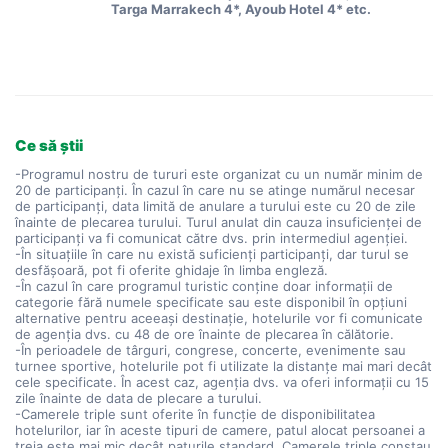
Targa Marrakech 4*, Ayoub Hotel 4* etc.
Ce să știi
-Programul nostru de tururi este organizat cu un număr minim de
20 de participanți. În cazul în care nu se atinge numărul necesar
de participanți, data limită de anulare a turului este cu 20 de zile
înainte de plecarea turului. Turul anulat din cauza insuficienței de
participanți va fi comunicat către dvs. prin intermediul agenției.
-În situațiile în care nu există suficienți participanți, dar turul se
desfășoară, pot fi oferite ghidaje în limba engleză.
-În cazul în care programul turistic conține doar informații de
categorie fără numele specificate sau este disponibil în opțiuni
alternative pentru aceeași destinație, hotelurile vor fi comunicate
de agenția dvs. cu 48 de ore înainte de plecarea în călătorie.
-În perioadele de târguri, congrese, concerte, evenimente sau
turnee sportive, hotelurile pot fi utilizate la distanțe mai mari decât
cele specificate. În acest caz, agenția dvs. va oferi informații cu 15
zile înainte de data de plecare a turului.
-Camerele triple sunt oferite în funcție de disponibilitatea
hotelurilor, iar în aceste tipuri de camere, patul alocat persoanei a
treia este mai mic decât paturile standard. Camerele triple constau