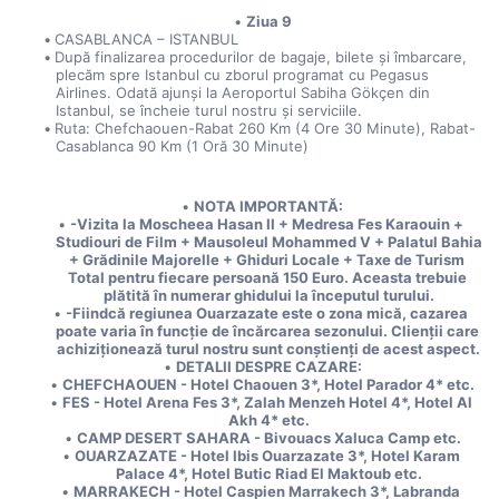
Ziua 9
CASABLANCA – ISTANBUL
După finalizarea procedurilor de bagaje, bilete și îmbarcare, 
plecăm spre Istanbul cu zborul programat cu Pegasus 
Airlines. Odată ajunși la Aeroportul Sabiha Gökçen din 
Istanbul, se încheie turul nostru și serviciile.
Ruta: Chefchaouen-Rabat 260 Km (4 Ore 30 Minute), Rabat-
Casablanca 90 Km (1 Oră 30 Minute)
NOTA IMPORTANTĂ:
-Vizita la Moscheea Hasan II + Medresa Fes Karaouin + 
Studiouri de Film + Mausoleul Mohammed V + Palatul Bahia 
+ Grădinile Majorelle + Ghiduri Locale + Taxe de Turism 
Total pentru fiecare persoană 150 Euro. Aceasta trebuie 
plătită în numerar ghidului la începutul turului.
-Fiindcă regiunea Ouarzazate este o zona mică, cazarea 
poate varia în funcție de încărcarea sezonului. Clienții care 
achiziționează turul nostru sunt conștienți de acest aspect.
DETALII DESPRE CAZARE:
CHEFCHAOUEN - Hotel Chaouen 3*, Hotel Parador 4* etc.
FES - Hotel Arena Fes 3*, Zalah Menzeh Hotel 4*, Hotel Al 
Akh 4* etc.
CAMP DESERT SAHARA - Bivouacs Xaluca Camp etc.
OUARZAZATE - Hotel Ibis Ouarzazate 3*, Hotel Karam 
Palace 4*, Hotel Butic Riad El Maktoub etc.
MARRAKECH - Hotel Caspien Marrakech 3*, Labranda 