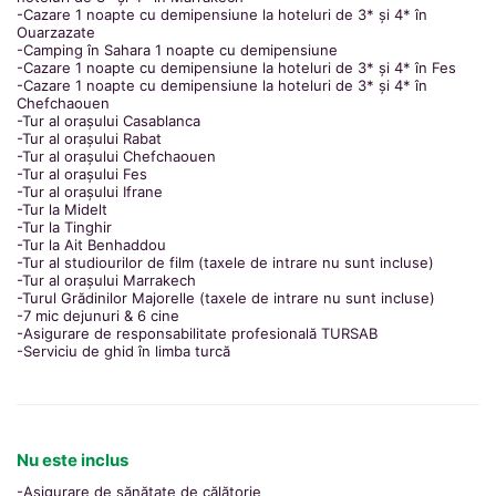
-Cazare 1 noapte cu demipensiune la hoteluri de 3* și 4* în
Ouarzazate
-Camping în Sahara 1 noapte cu demipensiune
-Cazare 1 noapte cu demipensiune la hoteluri de 3* și 4* în Fes
-Cazare 1 noapte cu demipensiune la hoteluri de 3* și 4* în
Chefchaouen
-Tur al orașului Casablanca
-Tur al orașului Rabat
-Tur al orașului Chefchaouen
-Tur al orașului Fes
-Tur al orașului Ifrane
-Tur la Midelt
-Tur la Tinghir
-Tur la Ait Benhaddou
-Tur al studiourilor de film (taxele de intrare nu sunt incluse)
-Tur al orașului Marrakech
-Turul Grădinilor Majorelle (taxele de intrare nu sunt incluse)
-7 mic dejunuri & 6 cine
-Asigurare de responsabilitate profesională TURSAB
-Serviciu de ghid în limba turcă
Nu este inclus
-Asigurare de sănătate de călătorie