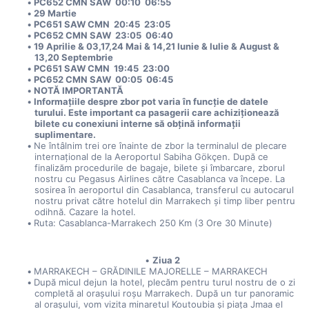
PC652 CMN SAW  00:10  06:55
29 Martie
PC651 SAW CMN  20:45  23:05
PC652 CMN SAW  23:05  06:40 
19 Aprilie & 03,17,24 Mai & 14,21 Iunie & Iulie & August & 
13,20 Septembrie
PC651 SAW CMN  19:45  23:00
PC652 CMN SAW  00:05  06:45  
NOTĂ IMPORTANTĂ
Informațiile despre zbor pot varia în funcție de datele 
turului. Este important ca pasagerii care achiziționează 
bilete cu conexiuni interne să obțină informații 
suplimentare.
Ne întâlnim trei ore înainte de zbor la terminalul de plecare 
internațional de la Aeroportul Sabiha Gökçen. După ce 
finalizăm procedurile de bagaje, bilete și îmbarcare, zborul 
nostru cu Pegasus Airlines către Casablanca va începe. La 
sosirea în aeroportul din Casablanca, transferul cu autocarul 
nostru privat către hotelul din Marrakech și timp liber pentru 
odihnă. Cazare la hotel.
Ruta: Casablanca-Marrakech 250 Km (3 Ore 30 Minute)
Ziua 2
MARRAKECH – GRĂDINILE MAJORELLE – MARRAKECH
După micul dejun la hotel, plecăm pentru turul nostru de o zi 
completă al orașului roșu Marrakech. După un tur panoramic 
al orașului, vom vizita minaretul Koutoubia și piața Jmaa el 