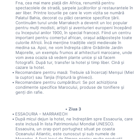
Fna, cea mai mare piață din Africa, renumită pentru 
spectacolele de stradă, șarpele jucătorilor și restaurantele în 
aer liber. Printre locurile pe care le vom vizita se numără 
Palatul Bahia, decorat cu plăci ceramice specifice țării. 
Continuăm turul unde Marrakech a devenit un loc popular 
pentru mulți modisti, artiști și aventurieri europeni începând 
cu începutul anilor 1900, în special francezi. Fiind un centru 
important pentru comerțul african, orașul adăpostește toate 
culorile Africii. Încă menține tradițiile vieții medievale în 
medina sa. Apoi, ne vom îndrepta către Grădinile Jardin 
Majorelle, un exemplu frumos al arhitecturii marocane, unde 
vom avea ocazia să vedem plante unice și să facem 
fotografii. După tur, transfer la hotel și timp liber. Cină și 
cazare la hotel.
Recomandare pentru masă: Trebuie să încercați Menșui (Miel 
la cuptor) sau Tanjia (friptură la ghiveci).
Recomandare pentru cumpărături: Se pot achiziționa 
condimente specifice Marocului, produse de tonifiere și 
genți din rafie.
Ziua 3
ESSAOURIA – MARRAKECH
După micul dejun la hotel, ne îndreptăm spre Essaouria, care 
este inclusă în lista Patrimoniului Mondial UNESCO. 
Essaouira, un oraș-port portughez situat pe coasta 
Oceanului Atlantic, este cunoscut și sub numele de 
Mogador. A fost locul de filmare pentru multe producții, 