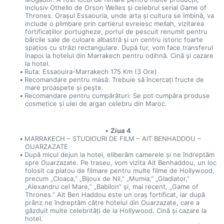
inclusiv Othello de Orson Welles și celebrul serial Game of 
Thrones. Orașul Essaouria, unde arta și cultura se îmbină, va 
include o plimbare prin cartierul evreiesc mellah, vizitarea 
fortificațiilor portugheze, portul de pescuit renumit pentru 
bărcile sale de culoare albastră și un centru istoric foarte 
spațios cu străzi rectangulare. După tur, vom face transferul 
înapoi la hotelul din Marrakech pentru odihnă. Cină și cazare 
la hotel.
Ruta: Essaouira-Marrakech 175 Km (3 Ore)
Recomandare pentru masă: Trebuie să încercați fructe de 
mare proaspete și pește.
Recomandare pentru cumpărături: Se pot cumpăra produse 
cosmetice și ulei de argan celebru din Maroc.
Ziua 4
MARRAKECH – STUDIOURI DE FILM – AIT BENHADDOU – 
OUARZAZATE
După micul dejun la hotel, eliberăm camerele și ne îndreptăm 
spre Ouarzazate. Pe traseu, vom vizita Ait Benhaddou, un loc 
folosit ca platou de filmare pentru multe filme de Hollywood, 
precum „Cloaca,” „Bijoux de Nil,” „Mumia,” „Gladiator,” 
„Alexandru cel Mare,” „Babilon” și, mai recent, „Game of 
Thrones.” Ait Ben Haddou este un oraș fortificat, iar după 
prânz ne îndreptăm către hotelul din Ouarzazate, care a 
găzduit multe celebrități de la Hollywood. Cină și cazare la 
hotel.