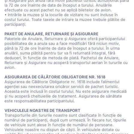
și Asigurare pot anula fără motiv pachetul turistic achiziționat până
la 72 de ore înainte de data de început a turului. Anulările
efectuate cu acest pachet nu se aplică biletelor de avion.
• Intrările la muzee și la locurile de vizitare nu sunt incluse în
costul turului. Toate taxele de intrare la muzee trebuie plătite de
participanți.
PAKET DE ANULARE, RETURNARE ȘI ASIGURARE
Paketele de Anulare, Returnare și Asigurare oferă participantului
posibilitatea de a anula sau a face modificări fără niciun motiv,
până la 72 de ore înainte de data de început a turului. În urma
anulării, suma plătită pentru tur va fi returnată integral, fără
deduceri, în funcție de metoda de plată. Pachetul de Anulare,
Returnare și Asigurare nu acoperă transportul aerian în tururile cu
avion.
ASIGURAREA DE CĂLĂTORIE OBLIGATORIE NR. 1618
Asigurarea de Călătorie Obligatorie nr. 1618 include falimentul
agenției sau neexecutarea oricăror servicii de pachet turistic.
Aceasta este inclusă în costul turului. Nu este asigurare medicală
și nu acoperă cheltuielile de tratament. Asigurarea de sănătate
este responsabilitatea participantului.
VEHICULELE NOASTRE DE TRANSPORT
Transporturile din tururile noastre sunt clasificate în funcție de
numărul de participanți, după cum urmează. În fiecare tur, tipurile
de vehicule sunt alese în funcție de numărul de persoane.
Vehiculele noastre nu dispun de căști. În vehiculele dotate cu