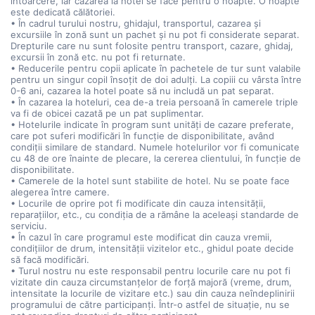
întoarcere, iar cazarea la hotel se face pentru o noapte. O noapte
este dedicată călătoriei.
• În cadrul turului nostru, ghidajul, transportul, cazarea și
excursiile în zonă sunt un pachet și nu pot fi considerate separat.
Drepturile care nu sunt folosite pentru transport, cazare, ghidaj,
excursii în zonă etc. nu pot fi returnate.
• Reducerile pentru copii aplicate în pachetele de tur sunt valabile
pentru un singur copil însoțit de doi adulți. La copiii cu vârsta între
0-6 ani, cazarea la hotel poate să nu includă un pat separat.
• În cazarea la hoteluri, cea de-a treia persoană în camerele triple
va fi de obicei cazată pe un pat suplimentar.
• Hotelurile indicate în program sunt unități de cazare preferate,
care pot suferi modificări în funcție de disponibilitate, având
condiții similare de standard. Numele hotelurilor vor fi comunicate
cu 48 de ore înainte de plecare, la cererea clientului, în funcție de
disponibilitate.
• Camerele de la hotel sunt stabilite de hotel. Nu se poate face
alegerea între camere.
• Locurile de oprire pot fi modificate din cauza intensității,
reparațiilor, etc., cu condiția de a rămâne la aceleași standarde de
serviciu.
• În cazul în care programul este modificat din cauza vremii,
condițiilor de drum, intensității vizitelor etc., ghidul poate decide
să facă modificări.
• Turul nostru nu este responsabil pentru locurile care nu pot fi
vizitate din cauza circumstanțelor de forță majoră (vreme, drum,
intensitate la locurile de vizitare etc.) sau din cauza neîndeplinirii
programului de către participanți. Într-o astfel de situație, nu se