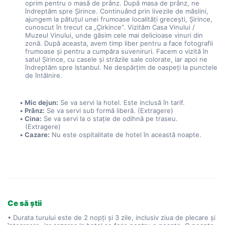
oprim pentru o masă de prânz. După masa de prânz, ne 
îndreptăm spre Şirince. Continuând prin livezile de măslini, 
ajungem la pătuțul unei frumoase localități grecești, Şirince, 
cunoscut în trecut ca „Çirkince”. Vizităm Casa Vinului / 
Muzeul Vinului, unde găsim cele mai delicioase vinuri din 
zonă. După aceasta, avem timp liber pentru a face fotografii 
frumoase și pentru a cumpăra suveniruri. Facem o vizită în 
satul Şirince, cu casele și străzile sale colorate, iar apoi ne 
îndreptăm spre Istanbul. Ne despărțim de oaspeți la punctele 
de întâlnire.
Mic dejun:
 Se va servi la hotel. Este inclusă în tarif.
Prânz:
 Se va servi sub formă liberă. (Extragere)
Cina:
 Se va servi la o stație de odihnă pe traseu. 
(Extragere) 
Cazare:
 Nu este ospitalitate de hotel în această noapte.
Ce să știi
• Durata turului este de 2 nopți și 3 zile, inclusiv ziua de plecare și