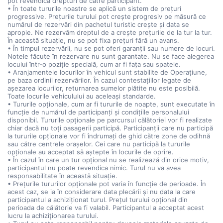
pot revendica drepturi de către participant.
• În toate tururile noastre se aplică un sistem de prețuri
progressive. Prețurile turului pot crește progresiv pe măsură ce
numărul de rezervări din pachetul turistic crește și data se
apropie. Ne rezervăm dreptul de a crește prețurile de la tur la tur.
În această situație, nu se pot fixa prețuri fără un avans.
• În timpul rezervării, nu se pot oferi garanții sau numere de locuri.
Notele făcute în rezervare nu sunt garantate. Nu se face alegerea
locului într-o poziție specială, cum ar fi fața sau spatele.
• Aranjamentele locurilor în vehicul sunt stabilite de Operațiune,
pe baza ordinii rezervărilor. În cazul contestațiilor legate de
așezarea locurilor, returnarea sumelor plătite nu este posibilă.
Toate locurile vehiculului au aceleași standarde.
• Tururile opționale, cum ar fi tururile de noapte, sunt executate în
funcție de numărul de participanți și condițiile personalului
disponibil. Tururile opționale pe parcursul călătoriei vor fi realizate
chiar dacă nu toți pasagerii participă. Participanții care nu participă
la tururile opționale vor fi îndrumați de ghid către zone de odihnă
sau către centrele orașelor. Cei care nu participă la tururile
opționale au acceptat să aștepte în locurile de oprire.
• În cazul în care un tur opțional nu se realizează din orice motiv,
participantul nu poate revendica nimic. Turul nu va avea
responsabilitate în această situație.
• Prețurile tururilor opționale pot varia în funcție de perioade. În
acest caz, se ia în considerare data plecării și nu data la care
participantul a achiziționat turul. Prețul turului opțional din
perioada de călătorie va fi valabil. Participantul a acceptat acest
lucru la achiziționarea turului.