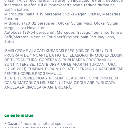
unități TV, vă recomandăm să aveți un încărcător extern, deoarece
încărcarea telefonului dumneavoastră poate reduce durata de
viață a bateriei.
Microbuze (până la 19 persoane): Volkswagen Crafter, Mercedes
Sprinter
Midibusuri (20-32 persoane): Otokar Sultan Maxi, Otokar Sultan
Mega, Isuzu Novo Lux
Autobuze (33-54 persoane): Mercedes Travego/Tourismo, Temsa
Safir/Maraton, Neoplan Tourliner/Cityliner, Man Fortuna/Lions,
Setra
IZMIR ÇEŞME ALAÇATI KUŞADASI EFES ŞİRİNCE TURU / TUR
PROGRAM DE 1 NOAPTE LA HOTEL, ELABORAT ÎN MOD EXCLUSIV
DE TURDAN TURA. COPIEREA ȘI PUBLICAREA PROGRAMULUI
SUNT INTERZISE. TOATE DREPTURILE APARȚIN TURDAN TURA.
(12.06.2021) TURDAN TURA NU POATE FI TRASĂ LA RĂSPUNDERE
PENTRU COPIILE PROGRAMULUI.
TOATE TURURILE NOASTRE SUNT ELABORATE CONFORM LEGII
CONSUMATORILOR NR. 6502. ULTIMA CIRCULARE PUBLICATĂ
ANULEAZĂ CIRCULARA ANTERIOARĂ.
ce este inclus
• Cazare 1 noapte la hotelul specificat