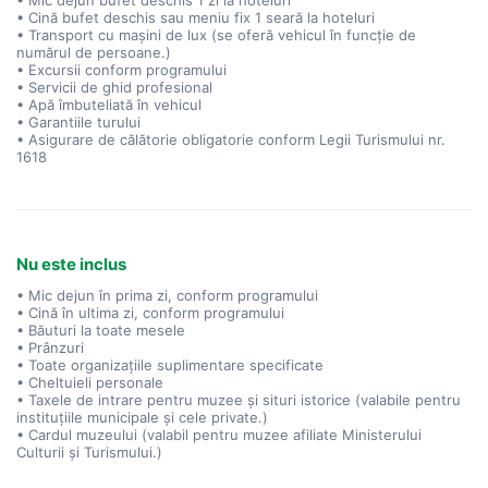
• Mic dejun bufet deschis 1 zi la hoteluri
• Cină bufet deschis sau meniu fix 1 seară la hoteluri
• Transport cu mașini de lux (se oferă vehicul în funcție de
numărul de persoane.)
• Excursii conform programului
• Servicii de ghid profesional
• Apă îmbuteliată în vehicul
• Garantiile turului
• Asigurare de călătorie obligatorie conform Legii Turismului nr.
1618
Nu este inclus
• Mic dejun în prima zi, conform programului
• Cină în ultima zi, conform programului
• Băuturi la toate mesele
• Prânzuri
• Toate organizațiile suplimentare specificate
• Cheltuieli personale
• Taxele de intrare pentru muzee și situri istorice (valabile pentru
instituțiile municipale și cele private.)
• Cardul muzeului (valabil pentru muzee afiliate Ministerului
Culturii și Turismului.)