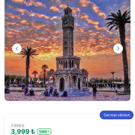
Cel mai vândut
7,998 ₺
3,999 ₺
%50