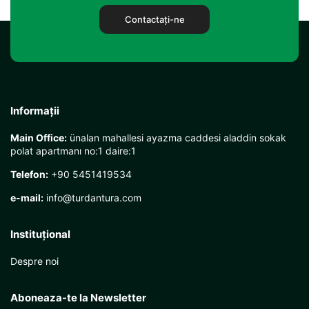
Contactaţi-ne
Informații
Main Office:
ünalan mahallesi ayazma caddesi aladdin sokak
polat apartmanı no:1 daire:1
Telefon:
+90 5451419534
e-mail:
info@turdantura.com
Instituţional
Despre noi
Aboneaza-te la Newsletter