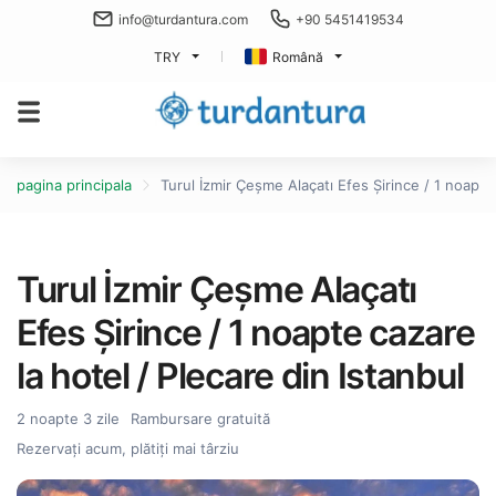
info@turdantura.com
+90 5451419534
TRY
Română
pagina principala
Turul İzmir Çeşme Alaçatı Efes Şirince / 1 noapte 
Turul İzmir Çeşme Alaçatı
Efes Şirince / 1 noapte cazare
la hotel / Plecare din Istanbul
2 noapte 3 zile
Rambursare gratuită
Rezervați acum, plătiți mai târziu