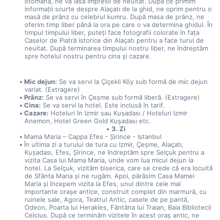
otomană, ne va lăsa impresii de neuitat. După ce primim 
informații scurte despre Alaçatı de la ghid, ne oprim pentru o 
masă de prânz cu celebrul kumru. După masa de prânz, ne 
oferim timp liber până la ora pe care o va determina ghidul. În 
timpul timpului liber, puteți face fotografii colorate în fața 
Caselor de Piatră istorice din Alaçatı pentru a face turul de 
neuitat. După terminarea timpului nostru liber, ne îndreptăm 
spre hotelul nostru pentru cina și cazare.
Mic dejun:
 Se va servi la Çiçekli Köy sub formă de mic dejun 
variat. (Extragere)
Prânz:
 Se va servi în Çeşme sub formă liberă. (Extragere)
Cina:
 Se va servi la hotel. Este inclusă în tarif.
Cazare:
 Hoteluri în Izmir sau Kuşadası / Hoteluri Izmir 
Anemon, Hotel Green Gold Kuşadası etc.
3. Zi
Mama Maria – Cappa Efes - Şirince - Istanbul
În ultima zi a turului de tura cu Izmir, Çeşme, Alaçatı, 
Kuşadası, Efes, Şirince, ne îndreptăm spre Selçuk pentru a 
vizita Casa lui Mama Maria, unde vom lua micul dejun la 
hotel. La Selçuk, vizităm biserica, care se crede că era locuită 
de Sfânta Maria și ne rugăm. Apoi, părăsim Casa Mamei 
Maria și începem vizita la Efes, unul dintre cele mai 
importante orașe antice, construit complet din marmură, cu 
ruinele sale, Agora, Teatrul Antic, casele de pe pantă, 
Odeon, Poarta lui Herakles, Fântâna lui Traian, Baia Bibliotecii 
Celcius. După ce terminăm vizitele în acest oraș antic, ne 