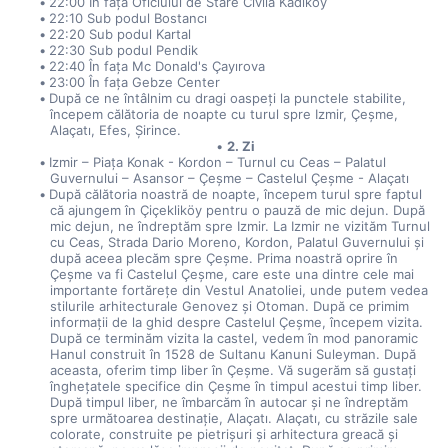
22:00 În fața Oficiului de Stare Civilă Kadıköy
22:10 Sub podul Bostancı
22:20 Sub podul Kartal
22:30 Sub podul Pendik
22:40 În fața Mc Donald's Çayırova
23:00 În fața Gebze Center
După ce ne întâlnim cu dragi oaspeți la punctele stabilite, 
începem călătoria de noapte cu turul spre Izmir, Çeşme, 
Alaçatı, Efes, Şirince.
2. Zi
Izmir – Piața Konak - Kordon – Turnul cu Ceas – Palatul 
Guvernului – Asansor – Çeşme – Castelul Çeşme - Alaçatı
După călătoria noastră de noapte, începem turul spre faptul 
că ajungem în Çiçekliköy pentru o pauză de mic dejun. După 
mic dejun, ne îndreptăm spre Izmir. La Izmir ne vizităm Turnul 
cu Ceas, Strada Dario Moreno, Kordon, Palatul Guvernului și 
după aceea plecăm spre Çeşme. Prima noastră oprire în 
Çeşme va fi Castelul Çeşme, care este una dintre cele mai 
importante fortărețe din Vestul Anatoliei, unde putem vedea 
stilurile arhitecturale Genovez și Otoman. După ce primim 
informații de la ghid despre Castelul Çeşme, începem vizita. 
După ce terminăm vizita la castel, vedem în mod panoramic 
Hanul construit în 1528 de Sultanu Kanuni Suleyman. După 
aceasta, oferim timp liber în Çeşme. Vă sugerăm să gustați 
înghețatele specifice din Çeşme în timpul acestui timp liber. 
După timpul liber, ne îmbarcăm în autocar și ne îndreptăm 
spre următoarea destinație, Alaçatı. Alaçatı, cu străzile sale 
colorate, construite pe pietrișuri și arhitectura greacă și 