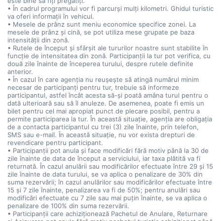
este bine să fiți pregătiți.
• În cadrul programului vor fi parcurși mulți kilometri. Ghidul turistic
va oferi informații în vehicul.
• Mesele de prânz sunt meniu economice specifice zonei. La
mesele de prânz și cină, se pot utiliza mese grupate pe baza
intensității din zonă.
• Rutele de început și sfârșit ale tururilor noastre sunt stabilite în
funcție de intensitatea din zonă. Participanții la tur pot verifica, cu
două zile înainte de începerea turului, despre rutele definite
anterior.
• În cazul în care agenția nu reușește să atingă numărul minim
necesar de participanți pentru tur, trebuie să informeze
participantul, astfel încât acesta să-și poată amâna turul pentru o
dată ulterioară sau să îl anuleze. De asemenea, poate fi emis un
bilet pentru cel mai apropiat punct de plecare posibil, pentru a
permite participarea la tur. În această situație, agenția are obligația
de a contacta participantul cu trei (3) zile înainte, prin telefon,
SMS sau e-mail. În această situație, nu vor exista drepturi de
revendicare pentru participant.
• Participanții pot anula și face modificări fără motiv până la 30 de
zile înainte de data de început a serviciului, iar taxa plătită va fi
returnată. În cazul anulării sau modificărilor efectuate între 29 și 15
zile înainte de data turului, se va aplica o penalizare de 30% din
suma rezervării; în cazul anulărilor sau modificărilor efectuate între
15 și 7 zile înainte, penalizarea va fi de 50%; pentru anulări sau
modificări efectuate cu 7 zile sau mai puțin înainte, se va aplica o
penalizare de 100% din suma rezervării.
• Participanții care achiziționează Pachetul de Anulare, Returnare