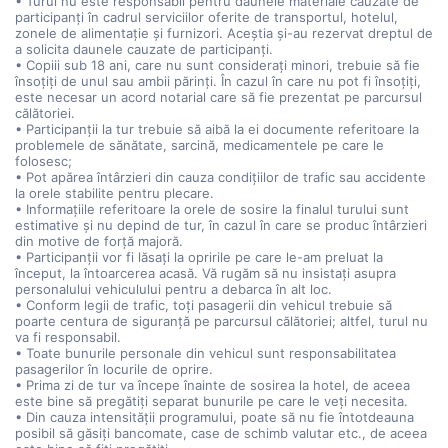
• Turul nu este responsabil pentru daunele materiale cauzate de
participanți în cadrul serviciilor oferite de transportul, hotelul,
zonele de alimentație și furnizori. Aceștia și-au rezervat dreptul de
a solicita daunele cauzate de participanți.
• Copiii sub 18 ani, care nu sunt considerați minori, trebuie să fie
însoțiți de unul sau ambii părinți. În cazul în care nu pot fi însoțiți,
este necesar un acord notarial care să fie prezentat pe parcursul
călătoriei.
• Participanții la tur trebuie să aibă la ei documente referitoare la
problemele de sănătate, sarcină, medicamentele pe care le
folosesc;
• Pot apărea întârzieri din cauza condițiilor de trafic sau accidente
la orele stabilite pentru plecare.
• Informațiile referitoare la orele de sosire la finalul turului sunt
estimative și nu depind de tur, în cazul în care se produc întârzieri
din motive de forță majoră.
• Participanții vor fi lăsați la opririle pe care le-am preluat la
început, la întoarcerea acasă. Vă rugăm să nu insistați asupra
personalului vehiculului pentru a debarca în alt loc.
• Conform legii de trafic, toți pasagerii din vehicul trebuie să
poarte centura de siguranță pe parcursul călătoriei; altfel, turul nu
va fi responsabil.
• Toate bunurile personale din vehicul sunt responsabilitatea
pasagerilor în locurile de oprire.
• Prima zi de tur va începe înainte de sosirea la hotel, de aceea
este bine să pregătiți separat bunurile pe care le veți necesita.
• Din cauza intensității programului, poate să nu fie întotdeauna
posibil să găsiți bancomate, case de schimb valutar etc., de aceea