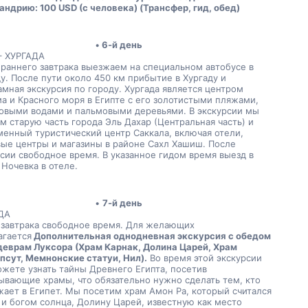
ндрию: 100 USD (с человека) (Трансфер, гид, обед)
6-й день
– ХУРГАДА
раннего завтрака выезжаем на специальном автобусе в 
у. После пути около 450 км прибытие в Хургаду и 
мная экскурсия по городу. Хургада является центром 
а и Красного моря в Египте с его золотистыми пляжами, 
овыми водами и пальмовыми деревьями. В экскурсии мы 
м старую часть города Эль Дахар (Центральная часть) и 
енный туристический центр Саккала, включая отели, 
ые центры и магазины в районе Сахл Хашиш. После 
сии свободное время. В указанное гидом время выезд в 
 Ночевка в отеле.
7-й день
ДА
 завтрака свободное время. Для желающих 
агается
 Дополнительная однодневная экскурсия с обедом 
деврам Луксора (Храм Карнак, Долина Царей, Храм 
псут, Мемнонские статуи, Нил).
 Во время этой экскурсии 
жете узнать тайны Древнего Египта, посетив 
ывающие храмы, что обязательно нужно сделать тем, кто 
ает в Египет. Мы посетим храм Амон Ра, который считался 
и богом солнца, Долину Царей, известную как место 