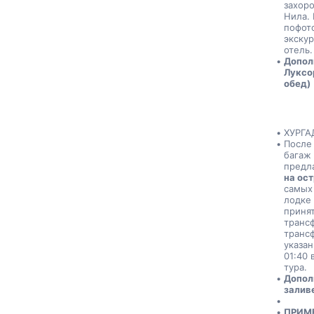
захоро
Нила.
пофото
экскур
отель.
Допол
Луксор
обед)
ХУРГА
После 
багаж
предла
на ост
самых 
лодке 
принят
трансф
трансф
указан
01:40 
тура. 
Дополн
заливе
ПРИМЕ