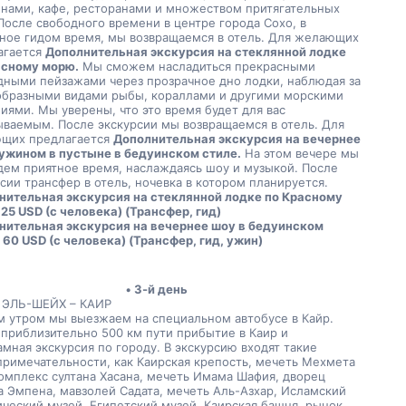
инами, кафе, ресторанами и множеством притягательных 
После свободного времени в центре города Сохо, в 
нное гидом время, мы возвращаемся в отель. Для желающих 
гается 
Дополнительная экскурсия на стеклянной лодке 
асному морю.
 Мы сможем насладиться прекрасными 
дными пейзажами через прозрачное дно лодки, наблюдая за 
образными видами рыбы, кораллами и другими морскими 
иями. Мы уверены, что это время будет для вас 
ваемым. После экскурсии мы возвращаемся в отель. Для 
щих предлагается 
Дополнительная экскурсия на вечернее 
 ужином в пустыне в бедуинском стиле.
 На этом вечере мы 
ем приятное время, наслаждаясь шоу и музыкой. После 
сии трансфер в отель, ночевка в котором планируется.
нительная экскурсия на стеклянной лодке по Красному 
25 USD (с человека) (Трансфер, гид)
нительная экскурсия на вечернее шоу в бедуинском 
 60 USD (с человека) (Трансфер, гид, ужин)
3-й день
ЭЛЬ-ШЕЙХ – КАИР
м утром мы выезжаем на специальном автобусе в Кайр. 
приблизительно 500 км пути прибытие в Каир и 
мная экскурсия по городу. В экскурсию входят такие 
римечательности, как Каирская крепость, мечеть Мехмета 
омплекс султана Хасана, мечеть Имама Шафия, дворец 
 Эмпена, мавзолей Садата, мечеть Аль-Азхар, Исламский 
ческий музей, Египетский музей, Каирская башня, рынок 