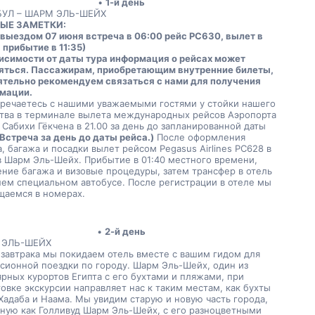
1-й день
УЛ – ШАРМ ЭЛЬ-ШЕЙХ
ЫЕ ЗАМЕТКИ:
 выездом 07 июня встреча в 06:00 рейс PC630, вылет в 
 прибытие в 11:35) 
висимости от даты тура информация о рейсах может 
яться. Пассажирам, приобретающим внутренние билеты, 
ятельно рекомендуем связаться с нами для получения 
мации. 
тречаетесь с нашими уважаемыми гостями у стойки нашего 
ства в терминале вылета международных рейсов Аэропорта 
Сабихи Гёкчена в 21.00 за день до запланированной даты 
(Встреча за день до даты рейса.)
 После оформления 
, багажа и посадки вылет рейсом Pegasus Airlines PC628 в 
в Шарм Эль-Шейх. Прибытие в 01:40 местного времени, 
ние багажа и визовые процедуры, затем трансфер в отель 
ем специальном автобусе. После регистрации в отеле мы 
щаемся в номерах. 
2-й день
 ЭЛЬ-ШЕЙХ
завтрака мы покидаем отель вместе с вашим гидом для 
сионной поездки по городу. Шарм Эль-Шейх, один из 
рных курортов Египта с его бухтами и пляжами, при 
овке экскурсии направляет нас к таким местам, как бухты 
Хадаба и Наама. Мы увидим старую и новую часть города, 
ную как Голливуд Шарм Эль-Шейх, с его разноцветными 