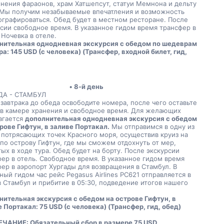
нения фараонов, храм Хатшепсут, статуи Мемнона и дельту 
 Мы получим незабываемые впечатления и возможность 
графироваться. Обед будет в местном ресторане. После 
сии свободное время. В указанное гидом время трансфер в 
 Ночевка в отеле.
нительная однодневная экскурсия с обедом по шедеврам 
а: 145 USD (с человека) (Трансфер, входной билет, гид, 
8-й день
ДА - СТАМБУЛ
завтрака до обеда освободите номера, после чего оставьте 
 в камере хранения и свободное время. Для желающих 
гается 
дополнительная однодневная экскурсия с обедом 
рове Гифтун, в заливе Портакал.
 Мы отправимся в одну из 
потрясающих точек Красного моря, осуществив круиз на 
по острову Гифтун, где мы сможем отдохнуть от мер, 
ых в ходе тура. Обед будет на борту. После экскурсии 
ер в отель. Свободное время. В указанное гидом время 
ер в аэропорт Хургады для возвращения в Стамбул. В 
ный гидом час рейс Pegasus Airlines PC621 отправляется в 
в Стамбул и прибитие в 05:30, подведение итогов нашего 
ительная экскурсия с обедом на острове Гифтун, в 
 Портакал: 75 USD (с человека) (Трансфер, гид, обед)
ЧАНИЕ: Обязательный сбор в размере 75 USD, 