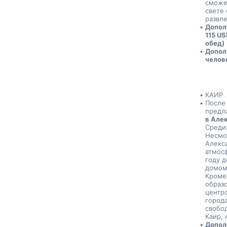
сможе
свете 
развле
Допол
115 US
обед)
Дополн
челове
КАИР
После
предла
в Але
Средиз
Несмот
Алекса
атмос
году д
домом 
Кроме 
образо
центро
города
свобод
Каир, 
Допол