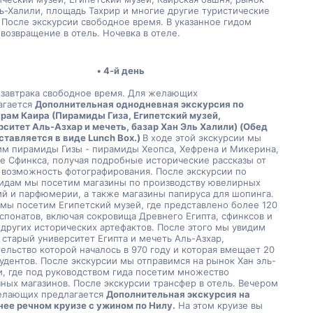
ь-Халили, площадь Тахрир и многие другие туристические 
 После экскурсии свободное время. В указанное гидом 
возвращение в отель. Ночевка в отеле.
4-й день
 завтрака свободное время. Для желающих 
гается 
Дополнительная однодневная экскурсия по 
рам Каира (Пирамиды Гиза, Египетский музей, 
ситет Аль-Азхар и мечеть, базар Хан Эль Халили) 
(Обед 
тавляется в виде Lunch Box.) 
В ходе этой экскурсии мы 
им пирамиды Гизы - пирамиды Хеопса, Хефрена и Микерина, 
е Сфинкса, получая подробные исторические рассказы от 
 возможность фотографирования. После экскурсии по 
идам мы посетим магазины по производству ювелирных 
й и парфюмерии, а также магазины папируса для шопинга. 
мы посетим Египетский музей, где представлено более 120 
спонатов, включая сокровища Древнего Египта, сфинксов и 
других исторических артефактов. После этого мы увидим 
старый университет Египта и мечеть Аль-Азхар, 
ельство которой началось в 970 году и которая вмещает 20 
удентов. После экскурсии мы отправимся на рынок Хан эль-
, где под руководством гида посетим множество 
ных магазинов. После экскурсии трансфер в отель. Вечером 
елающих предлагается 
Дополнительная экскурсия на 
нее речном круизе с ужином по Нилу.
 На этом круизе вы 