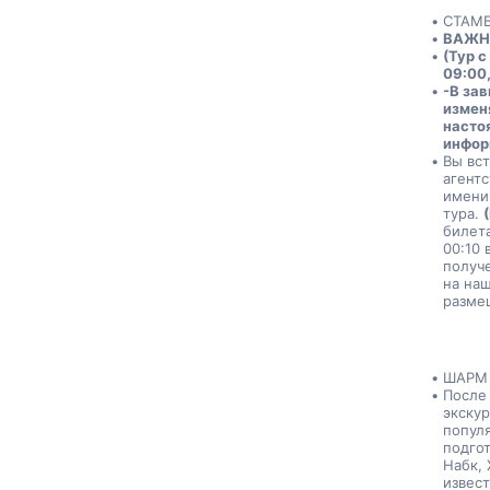
СТАМБ
ВАЖН
(Тур с
09:00,
-В за
измен
насто
инфор
Вы вс
агент
имени 
тура. 
билета
00:10 
получе
на наш
разме
ШАРМ
После 
экскур
популя
подгот
Набк, 
извест