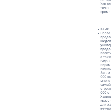
Хан эл
точки.
время 
КАИР
После
предла
шедев
универ
предос
посет
а такж
гида и
пирам
издели
Затем 
000 эк
много 
самый 
строит
000 ст
Халили
красоч
для ж
вечер