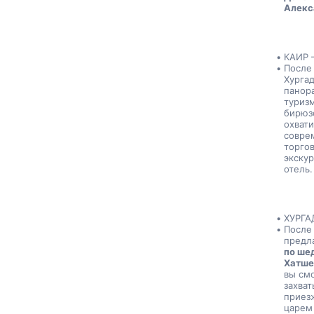
Алекса
КАИР 
После 
Хургад
панора
туризм
бирюз
охвати
соврем
торгов
экскур
отель.
ХУРГА
После
предл
по ше
Хатше
вы смо
захват
приезж
царем 