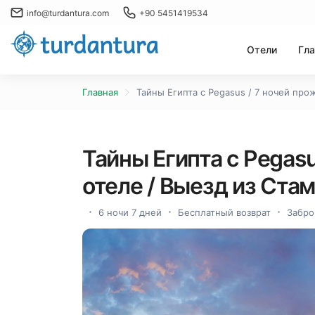
info@turdantura.com
+90 5451419534
Отели
Гла
Главная
Тайны Египта с Pegasus / 7 ночей про
Тайны Египта с Pegasu
отеле / Выезд из Ста
6 ночи 7 дней
Бесплатный возврат
Забро