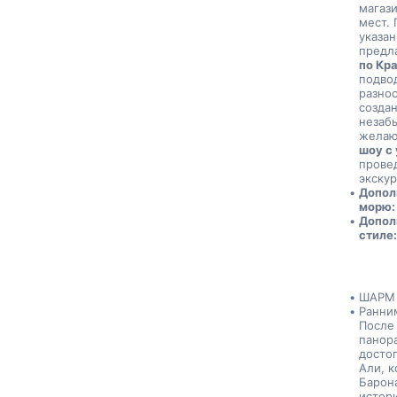
магаз
мест. 
указа
предла
по Кр
подво
разно
создан
незабы
желаю
шоу с
провед
экскур
Допол
морю: 
Допол
стиле:
ШАРМ 
Ранни
После 
панора
достоп
Али, к
Барона
истори