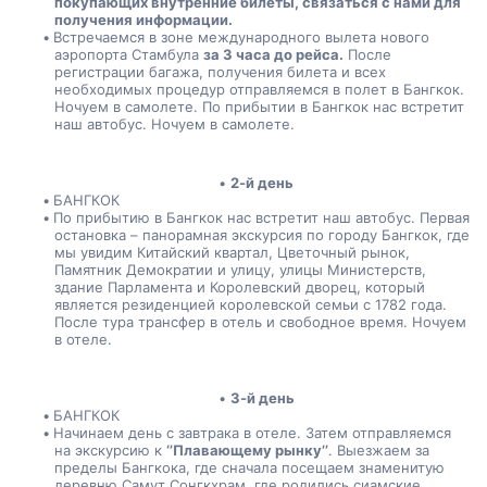
покупающих внутренние билеты, связаться с нами для 
получения информации.
Встречаемся в зоне международного вылета нового 
аэропорта Стамбула 
за 3 часа до рейса.
 После 
регистрации багажа, получения билета и всех 
необходимых процедур отправляемся в полет в Бангкок. 
Ночуем в самолете. По прибытии в Бангкок нас встретит 
наш автобус. Ночуем в самолете.
2-й день
БАНГКОК
По прибытию в Бангкок нас встретит наш автобус. Первая 
остановка – панорамная экскурсия по городу Бангкок, где 
мы увидим Китайский квартал, Цветочный рынок, 
Памятник Демократии и улицу, улицы Министерств, 
здание Парламента и Королевский дворец, который 
является резиденцией королевской семьи с 1782 года. 
После тура трансфер в отель и свободное время. Ночуем 
в отеле.
3-й день
БАНГКОК
Начинаем день с завтрака в отеле. Затем отправляемся 
на экскурсию к 
‘’Плавающему рынку’’
. Выезжаем за 
пределы Бангкока, где сначала посещаем знаменитую 
деревню Самут Сонгкхрам, где родились сиамские 