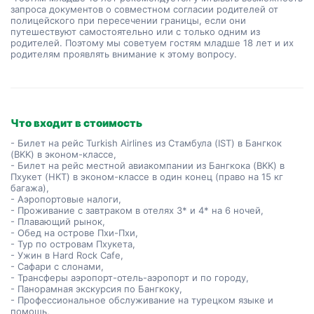
запроса документов о совместном согласии родителей от
полицейского при пересечении границы, если они
путешествуют самостоятельно или с только одним из
родителей. Поэтому мы советуем гостям младше 18 лет и их
родителям проявлять внимание к этому вопросу.
Что входит в стоимость
- Билет на рейс Turkish Airlines из Стамбула (IST) в Бангкок
(BKK) в эконом-классе,
- Билет на рейс местной авиакомпании из Бангкока (BKK) в
Пхукет (HKT) в эконом-классе в один конец (право на 15 кг
багажа),
- Аэропортовые налоги,
- Проживание с завтраком в отелях 3* и 4* на 6 ночей,
- Плавающий рынок,
- Обед на острове Пхи-Пхи,
- Тур по островам Пхукета,
- Ужин в Hard Rock Cafe,
- Сафари с слонами,
- Трансферы аэропорт-отель-аэропорт и по городу,
- Панорамная экскурсия по Бангкоку,
- Профессиональное обслуживание на турецком языке и
помощь,