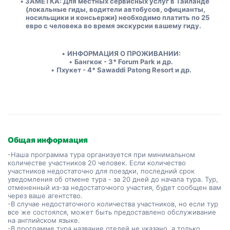
ЗАМЕТКА: Для местных сервисных услуг в Таиланде 
(локальные гиды, водители автобусов, официанты, 
носильщики и консьержи) необходимо платить по 25 
евро с человека во время экскурсии вашему гиду.
ИНФОРМАЦИЯ О ПРОЖИВАНИИ:
Бангкок - 3* Forum Park и др.
Пхукет - 4* Sawaddi Patong Resort и др.
Общая информация
-Наша программа тура организуется при минимальном
количестве участников 20 человек. Если количество
участников недостаточно для поездки, последний срок
уведомления об отмене тура - за 20 дней до начала тура. Тур,
отмененный из-за недостаточного участия, будет сообщен вам
через ваше агентство.
-В случае недостаточного количества участников, но если тур
все же состоялся, может быть предоставлено обслуживание
на английском языке.
-В программе тура название отелей не указано, а только