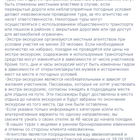
быть отменены местными властями в случае, если
перекрытые дороги или неблагоприятные погодные условия
делают невозможным проведение тура, за что агентство не
несет ответственности. Некоторые туры могут
осуществляться с использованием общественного транспорта
или пешком в районах с закрытыми дорогами или где доступ
для автомобилей ограничен.
-Экстра-экскурсии организуются местным агентством при
условии участия не менее 20 человек. Если необходимое
количество не набрано, поездки не проводятся или цены на
экстра-экскурсии, содержание и используемые транспортные
средства могут изменяться в зависимости от числа участников.
Кроме того, дни и часы экскурсий могут быть изменены гидом
в зависимости от открытия/закрытия музеев и исторических
мест на месте и погодных условий.
-Экстра-экскурсии являются необязательными и зависят от
желания участников. Пассажиры, которые не хотят участвовать
в экстра-экскурсиях, согласны ожидать в подходящем месте
для отдыха на пути. Эти пассажиры будут доставлены в место
отдыха до начала экскурсии и будут забраны по окончании
экскурсии из того места, где они были оставлены.
-Если указана только информация о категории и/или есть
альтернативные варианты по одному направлению, вы
сможете узнать о своих отелях за 48 часов до начала поездки.
-В наших турах с акциями и ранним бронированием изменения
и отмены со стороны клиента невозможны.
-Агентство является посредником между авиакомпанией и
пассажирами и подчиняется Гаагской конвенции от 28.09.1955.