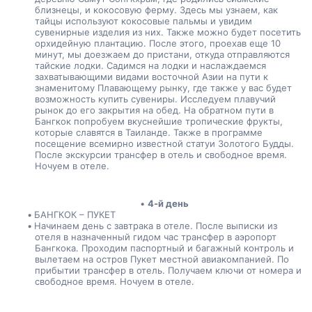
близнецы, и кокосовую ферму. Здесь мы узнаем, как 
тайцы используют кокосовые пальмы и увидим 
сувенирные изделия из них. Также можно будет посетить 
орхидейную плантацию. После этого, проехав еще 10 
минут, мы доезжаем до пристани, откуда отправляются 
тайские лодки. Садимся на лодки и наслаждаемся 
захватывающими видами восточной Азии на пути к 
знаменитому Плавающему рынку, где также у вас будет 
возможность купить сувениры. Исследуем плавучий 
рынок до его закрытия на обед. На обратном пути в 
Бангкок попробуем вкуснейшие тропические фрукты, 
которые славятся в Таиланде. Также в программе 
посещение всемирно известной статуи Золотого Будды. 
После экскурсии трансфер в отель и свободное время. 
Ночуем в отеле.
4-й день
БАНГКОК – ПУКЕТ
Начинаем день с завтрака в отеле. После выписки из 
отеля в назначенный гидом час трансфер в аэропорт 
Бангкока. Проходим паспортный и багажный контроль и 
вылетаем на остров Пукет местной авиакомпанией. По 
прибытии трансфер в отель. Получаем ключи от номера и 
свободное время. Ночуем в отеле.