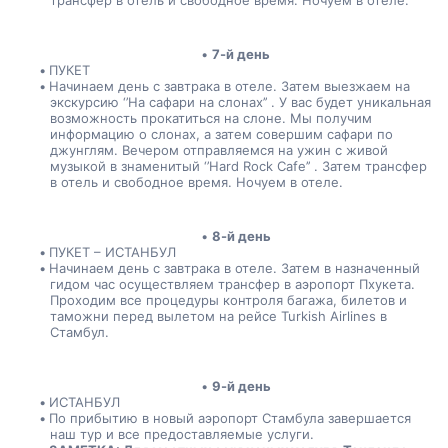
трансфер в отель и свободное время. Ночуем в отеле.
7-й день
ПУКЕТ
Начинаем день с завтрака в отеле. Затем выезжаем на 
экскурсию ‘’На сафари на слонах’’ . У вас будет уникальная 
возможность прокатиться на слоне. Мы получим 
информацию о слонах, а затем совершим сафари по 
джунглям. Вечером отправляемся на ужин с живой 
музыкой в знаменитый ‘’Hard Rock Cafe’’ . Затем трансфер 
в отель и свободное время. Ночуем в отеле.
8-й день
ПУКЕТ – ИСТАНБУЛ
Начинаем день с завтрака в отеле. Затем в назначенный 
гидом час осуществляем трансфер в аэропорт Пхукета. 
Проходим все процедуры контроля багажа, билетов и 
таможни перед вылетом на рейсе Turkish Airlines в 
Стамбул.
9-й день
ИСТАНБУЛ
По прибытию в новый аэропорт Стамбула завершается 
наш тур и все предоставляемые услуги.