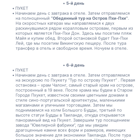
5-й день
ПУКЕТ
Начинаем день с завтрака в отеле. Затем отправляемся 
на полноценный 
‘’Обеденный тур на Остров Пхи-Пхи’’
. 
На скоростных катерах мы направляемся к двух 
раскинувшимся рядом коралловым островам, первым из 
которых является Пхи-Пхи Дон. Здесь мы посетим пляж 
Майя и купим обед. Второй остановкой будет Пхи-Пхи 
Лей, где мы посетим Викингскую пещеру. После тура 
трансфер в отель и свободное время. Ночуем в отеле.
6-й день
ПУКЕТ
Начинаем день с завтрака в отеле. Затем отправляемся 
на экскурсию по Пхукету ‘’Тур по острову Пхукет’’ . Первая 
остановка – храм Чалонг, самый старый храм на острове, 
построенный в 19 веке. После храма мы будем в Старом 
Городе Пхукет, известном своими цветными домами в 
стиле синo-португальской архитектуры, маленькими 
магазинами и уличными торговцами. Затем мы 
поднимаемся на холм Большого Будды, третьей по 
высоте статуи Будды в Таиланде, откуда открывается 
панорамный вид на Пхукет. Завершим тур посещением 
завода ‘’Ювелирной фабрики’’, где мы увидим 
драгоценные камни всех форм и размеров, имеющих 
большое значение для экономики Таиланда. После тура 