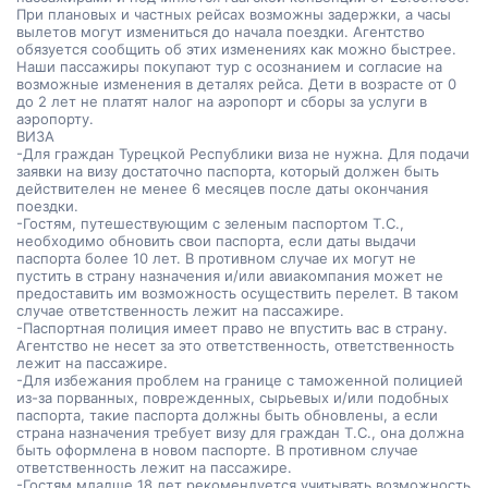
При плановых и частных рейсах возможны задержки, а часы
вылетов могут измениться до начала поездки. Агентство
обязуется сообщить об этих изменениях как можно быстрее.
Наши пассажиры покупают тур с осознанием и согласие на
возможные изменения в деталях рейса. Дети в возрасте от 0
до 2 лет не платят налог на аэропорт и сборы за услуги в
аэропорту.
ВИЗА
-Для граждан Турецкой Республики виза не нужна. Для подачи
заявки на визу достаточно паспорта, который должен быть
действителен не менее 6 месяцев после даты окончания
поездки.
-Гостям, путешествующим с зеленым паспортом Т.C.,
необходимо обновить свои паспорта, если даты выдачи
паспорта более 10 лет. В противном случае их могут не
пустить в страну назначения и/или авиакомпания может не
предоставить им возможность осуществить перелет. В таком
случае ответственность лежит на пассажире.
-Паспортная полиция имеет право не впустить вас в страну.
Агентство не несет за это ответственность, ответственность
лежит на пассажире.
-Для избежания проблем на границе с таможенной полицией
из-за порванных, поврежденных, сырьевых и/или подобных
паспорта, такие паспорта должны быть обновлены, а если
страна назначения требует визу для граждан Т.C., она должна
быть оформлена в новом паспорте. В противном случае
ответственность лежит на пассажире.
-Гостям младше 18 лет рекомендуется учитывать возможность