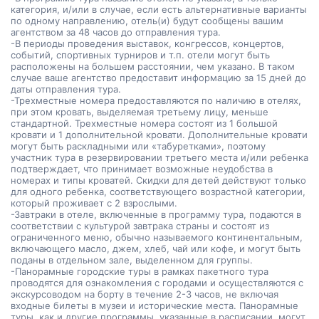
категория, и/или в случае, если есть альтернативные варианты
по одному направлению, отель(и) будут сообщены вашим
агентством за 48 часов до отправления тура.
-В периоды проведения выставок, конгрессов, концертов,
событий, спортивных турниров и т.п. отели могут быть
расположены на большем расстоянии, чем указано. В таком
случае ваше агентство предоставит информацию за 15 дней до
даты отправления тура.
-Трехместные номера предоставляются по наличию в отелях,
при этом кровать, выделяемая третьему лицу, меньше
стандартной. Трехместные номера состоят из 1 большой
кровати и 1 дополнительной кровати. Дополнительные кровати
могут быть раскладными или «табуретками», поэтому
участник тура в резервировании третьего места и/или ребенка
подтверждает, что принимает возможные неудобства в
номерах и типы кроватей. Скидки для детей действуют только
для одного ребенка, соответствующего возрастной категории,
который проживает с 2 взрослыми.
-Завтраки в отеле, включенные в программу тура, подаются в
соответствии с культурой завтрака страны и состоят из
ограниченного меню, обычно называемого континентальным,
включающего масло, джем, хлеб, чай или кофе, и могут быть
поданы в отдельном зале, выделенном для группы.
-Панорамные городские туры в рамках пакетного тура
проводятся для ознакомления с городами и осуществляются с
экскурсоводом на борту в течение 2-3 часов, не включая
входные билеты в музеи и исторические места. Панорамные
туры, как и другие программы, указанные в расписании, могут