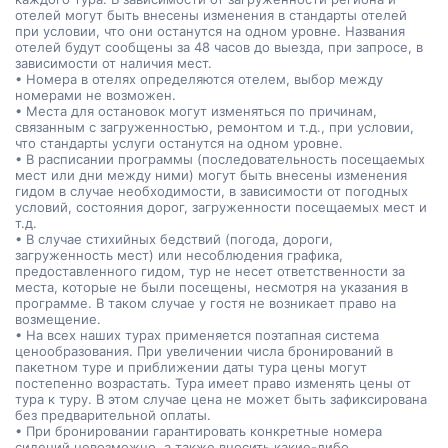
отелей могут быть внесены изменения в стандарты отелей
при условии, что они останутся на одном уровне. Названия
отелей будут сообщены за 48 часов до выезда, при запросе, в
зависимости от наличия мест.
• Номера в отелях определяются отелем, выбор между
номерами не возможен.
• Места для остановок могут изменяться по причинам,
связанным с загруженностью, ремонтом и т.д., при условии,
что стандарты услуги останутся на одном уровне.
• В расписании программы (последовательность посещаемых
мест или дни между ними) могут быть внесены изменения
гидом в случае необходимости, в зависимости от погодных
условий, состояния дорог, загруженности посещаемых мест и
т.д.
• В случае стихийных бедствий (погода, дороги,
загруженность мест) или несоблюдения графика,
предоставленного гидом, тур не несет ответственности за
места, которые не были посещены, несмотря на указания в
программе. В таком случае у гостя не возникает право на
возмещение.
• На всех наших турах применяется поэтапная система
ценообразования. При увеличении числа бронирований в
пакетном туре и приближении даты тура цены могут
постепенно возрастать. Тура имеет право изменять цены от
тура к туру. В этом случае цена не может быть зафиксирована
без предварительной оплаты.
• При бронировании гарантировать конкретные номера
сидений невозможно, а также вносить какие-либо