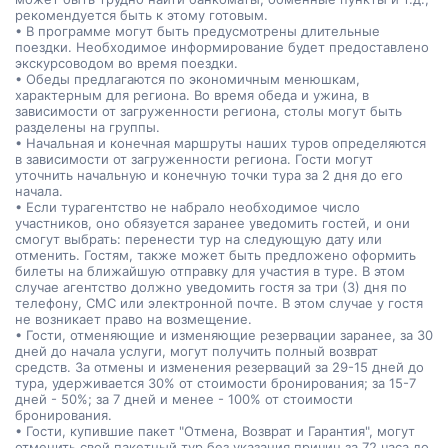
рекомендуется быть к этому готовым.
• В программе могут быть предусмотрены длительные
поездки. Необходимое информирование будет предоставлено
экскурсоводом во время поездки.
• Обеды предлагаются по экономичным менюшкам,
характерным для региона. Во время обеда и ужина, в
зависимости от загруженности региона, столы могут быть
разделены на группы.
• Начальная и конечная маршруты наших туров определяются
в зависимости от загруженности региона. Гости могут
уточнить начальную и конечную точки тура за 2 дня до его
начала.
• Если турагентство не набрало необходимое число
участников, оно обязуется заранее уведомить гостей, и они
смогут выбрать: перенести тур на следующую дату или
отменить. Гостям, также может быть предложено оформить
билеты на ближайшую отправку для участия в туре. В этом
случае агентство должно уведомить гостя за три (3) дня по
телефону, СМС или электронной почте. В этом случае у гостя
не возникает право на возмещение.
• Гости, отменяющие и изменяющие резервации заранее, за 30
дней до начала услуги, могут получить полный возврат
средств. За отмены и изменения резерваций за 29-15 дней до
тура, удерживается 30% от стоимости бронирования; за 15-7
дней - 50%; за 7 дней и менее - 100% от стоимости
бронирования.
• Гости, купившие пакет "Отмена, Возврат и Гарантия", могут
отменить свой пакетный тур без указания причин за 72 часа до