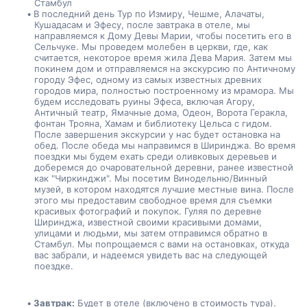
Стамбул
В последний день Тур по Измиру, Чешме, Алачаты, 
Кушадасам и Эфесу, после завтрака в отеле, мы 
направляемся к Дому Девы Марии, чтобы посетить его в 
Сельчуке. Мы проведем молебен в церкви, где, как 
считается, некоторое время жила Дева Мария. Затем мы 
покинем дом и отправляемся на экскурсию по Античному 
городу Эфес, одному из самых известных древних 
городов мира, полностью построенному из мрамора. Мы 
будем исследовать руины Эфеса, включая Агору, 
Античный театр, Ямачные дома, Одеон, Ворота Геракла, 
фонтан Трояна, Хамам и библиотеку Цельса с гидом. 
После завершения экскурсии у нас будет остановка на 
обед. После обеда мы направимся в Ширинджа. Во время 
поездки мы будем ехать среди оливковых деревьев и 
доберемся до очаровательной деревни, ранее известной 
как "Чиркинджи". Мы посетим Винодельню/Винный 
музей, в котором находятся лучшие местные вина. После 
этого мы предоставим свободное время для съемки 
красивых фотографий и покупок. Гуляя по деревне 
Ширинджа, известной своими красивыми домами, 
улицами и людьми, мы затем отправимся обратно в 
Стамбул. Мы попрощаемся с вами на остановках, откуда 
вас забрали, и надеемся увидеть вас на следующей 
поездке.
Завтрак:
 Будет в отеле (включено в стоимость тура).