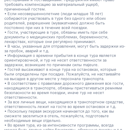
требовать компенсацию за материальный ущерб,
причиненный гостем.
• Если несовершеннолетние (люди младше 18 лет)
собираются участвовать в туре без одного или обоих
родителей, разрешение (мувакатнамэ) должно быть
постоянно при них в течение всей поездки.
• Гости, участвующие в туре, обязаны иметь при себе
документы о медицинских проблемах, беременности,
лекарствах, которые они регулярно принимают.
• В часы, указанные для отправления, могут быть задержки из-
за пробок, аварий и т.д.
• Информация о времени прибытия в конце тура является
ориентировочной, и тур не несет ответственности за
задержки, возникшие по причинам силы majeure.
• Гостей высаживают в конце тура на остановках, которые
были определены при посадке. Пожалуйста, не настаивайте
на высадке в другом месте у персонала транспорта.
• В соответствии с правилами дорожного движения все гости,
находящиеся в транспорте, обязаны пристегиваться ремнями
безопасности во время поездки, иначе тур не несет
ответственности.
• За все личные вещи, находящиеся в транспортном средстве,
ответственность лежит на госте во время остановок и т.д.
• Поскольку первая экскурсия начинается до того, как вы
сможете заселиться в отель, пожалуйста, подготовьте
необходимые вещи отдельно.
• Во время тура, из-за интенсивности программы, всегда
может быть трудно найти банкоматы, обменные пункты и т.д.,