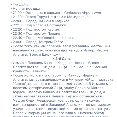
1-й ДЕНЬ
Ночная поездка
21:00 - Остановка в паркинге Yenibosna Airport Avm
21:30 - Перед Торун Центром в Мечидийекёе
22:00 - Перед ЗАГСом в Кадыкёе
22:10 - Под мостом Бостанджи
22:20 - Под мостом Картал
22:30 - Под мостом Пендик
22:40 - Перед McDonald's в Чайрове
23:00 - Перед Центром Гебзе
После того, как мы соберем вас в указанных местах, мы 
начинаем нашу ночную поездку на тур в Измир, Чешме, 
Алачаты, Эфес и Ширинджи.
2-й День
Измир – Площадь Конак – Кордон – Часовая башня – 
Правительственный дом – Лифт – Чешме – Чешмецкая 
крепость - Алачаты
После ночного пути с Туром по Измиру, Чешме и 
Алачаты, мы останавливаемся в Чичекли Кёй для завтрака 
"Серпе", после чего отправляемся в Измир. В Измире мы 
посетим Исторический Лифт, улицу Дарио М Moreno, 
Кордон, Часовую башню и Правительственный дом, а 
затем направляемся в Чешме. Первой остановкой в 
Чешме будет Чешмецкая крепость, одна из самых 
важных крепостей в Западной Анатолии, где мы сможем 
увидеть сочетание генуэзской и османской архитектуры. 
После информации от нашего гида мы начнем обход 