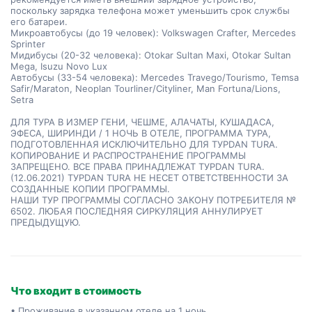
поскольку зарядка телефона может уменьшить срок службы
его батареи.
Микроавтобусы (до 19 человек): Volkswagen Crafter, Mercedes
Sprinter
Мидибусы (20-32 человека): Otokar Sultan Maxi, Otokar Sultan
Mega, Isuzu Novo Lux
Автобусы (33-54 человека): Mercedes Travego/Tourismo, Temsa
Safir/Maraton, Neoplan Tourliner/Cityliner, Man Fortuna/Lions,
Setra
ДЛЯ ТУРА В ИЗМЕР ГЕНИ, ЧЕШМЕ, АЛАЧАТЫ, КУШАДАСА,
ЭФЕСА, ШИРИНДИ / 1 НОЧЬ В ОТЕЛЕ, ПРОГРАММА ТУРА,
ПОДГОТОВЛЕННАЯ ИСКЛЮЧИТЕЛЬНО ДЛЯ ТУРDAN TURA.
КОПИРОВАНИЕ И РАСПРОСТРАНЕНИЕ ПРОГРАММЫ
ЗАПРЕЩЕНО. ВСЕ ПРАВА ПРИНАДЛЕЖАТ ТУРDAN TURA.
(12.06.2021) ТУРDAN TURA НЕ НЕСЕТ ОТВЕТСТВЕННОСТИ ЗА
СОЗДАННЫЕ КОПИИ ПРОГРАММЫ.
НАШИ ТУР ПРОГРАММЫ СОГЛАСНО ЗАКОНУ ПОТРЕБИТЕЛЯ №
6502. ЛЮБАЯ ПОСЛЕДНЯЯ СИРКУЛЯЦИЯ АННУЛИРУЕТ
ПРЕДЫДУЩУЮ.
Что входит в стоимость
• Проживание в указанном отеле на 1 ночь