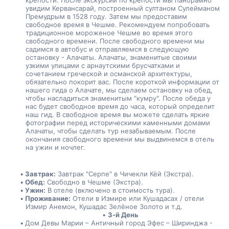
крепости. После экскурсии по крепости мы панорамно 
увидим Кервансарай, построенный султаном Сулейманом 
Премудрым в 1528 году. Затем мы предоставим 
свободное время в Чешме. Рекомендуем попробовать 
традиционное мороженое Чешме во время этого 
свободного времени. После свободного времени мы 
садимся в автобус и отправляемся в следующую 
остановку - Алачаты. Алачаты, знаменитые своими 
узкими улицами с арнаутскими брусчатками и 
сочетанием греческой и османской архитектуры, 
обязательно покорит вас. После короткой информации от 
нашего гида о Алачате, мы сделаем остановку на обед, 
чтобы насладиться знаменитым "кумру". После обеда у 
нас будет свободное время до часа, который определит 
наш гид. В свободное время вы можете сделать яркие 
фотографии перед историческими каменными домами 
Алачаты, чтобы сделать тур незабываемым. После 
окончания свободного времени мы выдвинемся в отель 
на ужин и ночлег.
Завтрак:
 Завтрак "Серпе" в Чичекли Кёй (Экстра).
Обед:
 Свободно в Чешме (Экстра).
Ужин:
 В отеле (включено в стоимость тура).
Проживание:
 Отели в Измире или Кушадасах / отели 
Измир Анемон, Кушадас Зелёное Золото и т.д.
3-й День
Дом Девы Марии – Античный город Эфес – Ширинджа - 