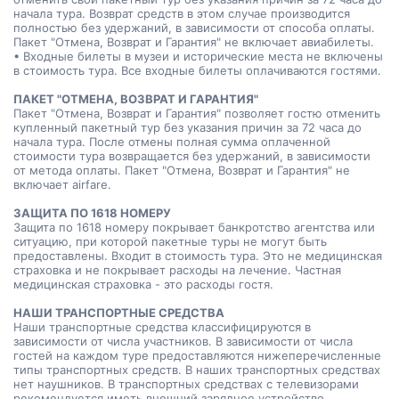
начала тура. Возврат средств в этом случае производится
полностью без удержаний, в зависимости от способа оплаты.
Пакет "Отмена, Возврат и Гарантия" не включает авиабилеты.
• Входные билеты в музеи и исторические места не включены
в стоимость тура. Все входные билеты оплачиваются гостями.
ПАКЕТ "ОТМЕНА, ВОЗВРАТ И ГАРАНТИЯ"
Пакет "Отмена, Возврат и Гарантия" позволяет гостю отменить
купленный пакетный тур без указания причин за 72 часа до
начала тура. После отмены полная сумма оплаченной
стоимости тура возвращается без удержаний, в зависимости
от метода оплаты. Пакет "Отмена, Возврат и Гарантия" не
включает airfare.
ЗАЩИТА ПО 1618 НОМЕРУ
Защита по 1618 номеру покрывает банкротство агентства или
ситуацию, при которой пакетные туры не могут быть
предоставлены. Входит в стоимость тура. Это не медицинская
страховка и не покрывает расходы на лечение. Частная
медицинская страховка - это расходы гостя.
НАШИ ТРАНСПОРТНЫЕ СРЕДСТВА
Наши транспортные средства классифицируются в
зависимости от числа участников. В зависимости от числа
гостей на каждом туре предоставляются нижеперечисленные
типы транспортных средств. В наших транспортных средствах
нет наушников. В транспортных средствах с телевизорами
рекомендуется иметь внешний зарядное устройство,