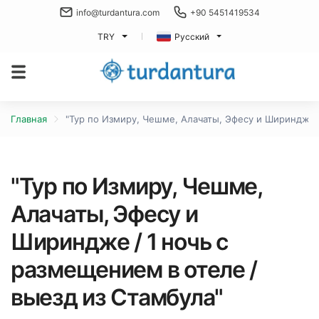
info@turdantura.com
+90 5451419534
TRY
Русский
Главная
"Тур по Измиру, Чешме, Алачаты, Эфесу и Шириндже /
"Тур по Измиру, Чешме,
Алачаты, Эфесу и
Шириндже / 1 ночь с
размещением в отеле /
выезд из Стамбула"