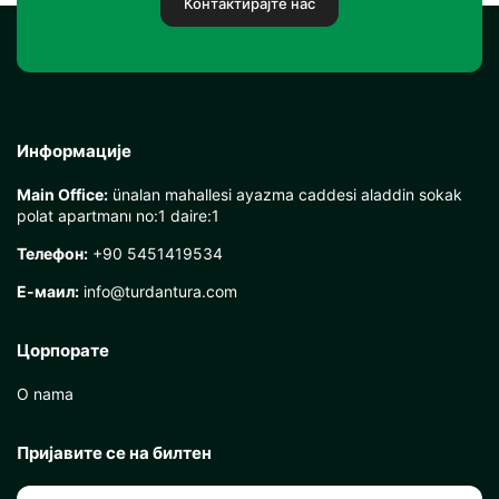
Контактирајте нас
Информације
Main Office:
ünalan mahallesi ayazma caddesi aladdin sokak
polat apartmanı no:1 daire:1
Телефон:
+90 5451419534
Е-маил:
info@turdantura.com
Цорпорате
O nama
Пријавите се на билтен