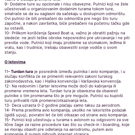
9- Dodatne ture su opcionale i nisu obavezne. Putnici koji ne žele
učestvovati u organizovanim dodatnim turama tokom ture,
smatraće se da su saglasni da sačekaju u dostupnom odmorištu.
Ovi putnici će biti prebačeni do odmorišta pre nego što turu
započne, a nakon završetka, biće prebačeni na početnu tačku gde
su ostavili.
10- Prilikom korišćenja Speed Boat-a, važno je obratiti pažnju na
sledeće: ne jesti teške obroke neposredno pre ukrcavanja i ne piti
previše vode. Putnici koji imaju probleme sa stomakom, leđima ili
vratu, kao i trudnice, trebaju obavestiti svoje vodiče o svom
stanju.
O letovima
11
- Turdan tura
je posrednik između putnika i avio kompanije, i u
slučaju konflikta će se primeniti relevantni zakoni turskog
zakonodavstva, kao i Haška konvencija i Varšavska konvencija.
12- Na redovnim i čarter letovima može doći do kašnjenja ili
promene vremena leta. Turdan tura je obavezna da obavesti
putnike o tim promenama što je pre moguće. Putnici su kupivši
turu prihvatili rizik promene/otkazivanja leta.
13- Deca uzrasta 0-2 godine plaćaju samo taksu za aerodrom.
14- Prema pravilima avio kompanija, ukoliko ne iskoristite polazak
(gidiš uçuş), povratni let će biti otkazan od strane avio kompanije.
15- Putnici koji učestvuju u turama s avionom su odgovorni za sve
lične čage za razne procedure kao što su check-in i boarding, koje
se moraju obaviti pre odletanja na aerodromu, putem avio
kompanije ili putem njihovih internet stranica.