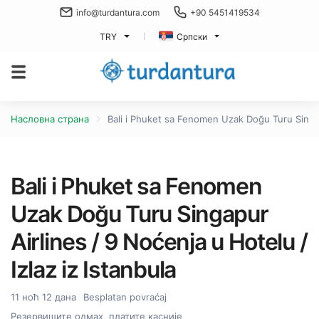
info@turdantura.com
+90 5451419534
TRY
Српски
Насловна страна
Bali i Phuket sa Fenomen Uzak Doğu Turu Singapu
Bali i Phuket sa Fenomen
Uzak Doğu Turu Singapur
Airlines / 9 Noćenja u Hotelu /
Izlaz iz Istanbula
11 ноћ 12 дана
Besplatan povraćaj
Резервишите одмах, платите касније