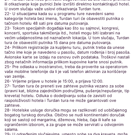
ili otkazivanje koje putnici žele izvršiti direktno kontaktirajući hotel.
U ovom slučaju važe uslovi otkazivanja Turdan ture.
22- U situacijama kada su u programu ture navedeni samo
kategorije hotela bez imena, Turdan turi će obavestiti putnika o
tačnom hotelu 48 sati pre datuma putovanja.
23- Tokom specijalnih događaja kao što su sajmovi, kongresi,
koncerti, sportska takmičenja itd., hoteli mogu biti izabrani na
većim udaljenostima od naznačenih lokacija. U tom slučaju, Turdan
tura će obavestiti putnika 15 dana pre datuma putovanja.
24- Prilikom registracije za kupljenu turu, putnik treba da unese
tačno ime koje je navedeno u pasošu, datum rođenja i broj pasoša.
Avionske karte se izdaju na osnovu ovih podataka. Troškovi nastali
zbog netačnih informacija prilikom kupovine karte snosi putnik.
25- Pre odlaska u inostranstvo, treba da proverite sa operatorom
vaše mobilne telefonije da li je vaš telefon aktiviran za korišćenje
van zemlje.
26- Vrijeme prijave u hotele je 15:00, a prijava 12:00.
27- Turdan tura će preneti sve zahteve putnika vezano za sobe
(pravni kat, blizina zajedničkim područjima, pušenje/nepušenje, tip
kreveta) hotelu. Odluka o dodeljivanju soba će zavisiti od
raspoloživosti hotela i Turdan tura ne može garantovati ove
zahteve.
28- Hotelske usluge doručka mogu se razlikovati od uobičajenog
bogatog turskog doručka. Obično se nudi kontinentalni doručak
koji se sastoji od margarina, džemova, hleba, čaja ili kafe sa
ograničenim izborom, a za grupe se može servirati u odvojenim
salama.
29- U određenim slučajevima, umesto sobe sa dva kreveta, može