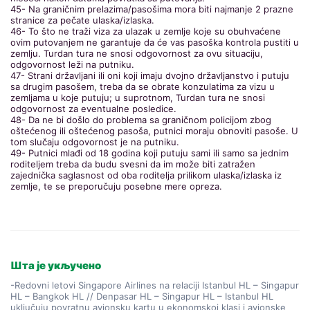
45- Na graničnim prelazima/pasošima mora biti najmanje 2 prazne
stranice za pečate ulaska/izlaska.
46- To što ne traži viza za ulazak u zemlje koje su obuhvaćene
ovim putovanjem ne garantuje da će vas pasoška kontrola pustiti u
zemlju. Turdan tura ne snosi odgovornost za ovu situaciju,
odgovornost leži na putniku.
47- Strani državljani ili oni koji imaju dvojno državljanstvo i putuju
sa drugim pasošem, treba da se obrate konzulatima za vizu u
zemljama u koje putuju; u suprotnom, Turdan tura ne snosi
odgovornost za eventualne posledice.
48- Da ne bi došlo do problema sa graničnom policijom zbog
oštećenog ili oštećenog pasoša, putnici moraju obnoviti pasoše. U
tom slučaju odgovornost je na putniku.
49- Putnici mlađi od 18 godina koji putuju sami ili samo sa jednim
roditeljem treba da budu svesni da im može biti zatražen
zajednička saglasnost od oba roditelja prilikom ulaska/izlaska iz
zemlje, te se preporučuju posebne mere opreza.
Шта је укључено
-Redovni letovi Singapore Airlines na relaciji Istanbul HL – Singapur
HL – Bangkok HL // Denpasar HL – Singapur HL – Istanbul HL
uključuju povratnu avionsku kartu u ekonomskoj klasi i avionske