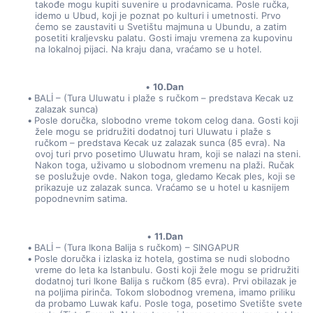
takođe mogu kupiti suvenire u prodavnicama. Posle ručka, 
idemo u Ubud, koji je poznat po kulturi i umetnosti. Prvo 
ćemo se zaustaviti u Svetištu majmuna u Ubundu, a zatim 
posetiti kraljevsku palatu. Gosti imaju vremena za kupovinu 
na lokalnoj pijaci. Na kraju dana, vraćamo se u hotel.
10.Dan
BALİ – (Tura Uluwatu i plaže s ručkom – predstava Kecak uz 
zalazak sunca)
Posle doručka, slobodno vreme tokom celog dana. Gosti koji 
žele mogu se pridružiti dodatnoj turi Uluwatu i plaže s 
ručkom – predstava Kecak uz zalazak sunca (85 evra). Na 
ovoj turi prvo posetimo Uluwatu hram, koji se nalazi na steni. 
Nakon toga, uživamo u slobodnom vremenu na plaži. Ručak 
se poslužuje ovde. Nakon toga, gledamo Kecak ples, koji se 
prikazuje uz zalazak sunca. Vraćamo se u hotel u kasnijem 
popodnevnim satima.
11.Dan
BALİ – (Tura Ikona Balija s ručkom) – SINGAPUR
Posle doručka i izlaska iz hotela, gostima se nudi slobodno 
vreme do leta ka Istanbulu. Gosti koji žele mogu se pridružiti 
dodatnoj turi Ikone Balija s ručkom (85 evra). Prvi obilazak je 
na poljima pirinča. Tokom slobodnog vremena, imamo priliku 
da probamo Luwak kafu. Posle toga, posetimo Svetište svete 