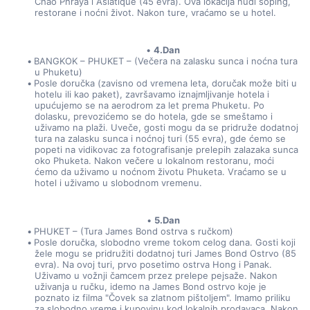
Chao Phraya i Asiatique (45 evra). Ova lokacija nudi šoping, 
restorane i noćni život. Nakon ture, vraćamo se u hotel.
4.Dan
BANGKOK – PHUKET – (Večera na zalasku sunca i noćna tura 
u Phuketu)
Posle doručka (zavisno od vremena leta, doručak može biti u 
hotelu ili kao paket), završavamo iznajmljivanje hotela i 
upućujemo se na aerodrom za let prema Phuketu. Po 
dolasku, prevozićemo se do hotela, gde se smeštamo i 
uživamo na plaži. Uveče, gosti mogu da se pridruže dodatnoj 
tura na zalasku sunca i noćnoj turi (55 evra), gde ćemo se 
popeti na vidikovac za fotografisanje prelepih zalazaka sunca 
oko Phuketa. Nakon večere u lokalnom restoranu, moći 
ćemo da uživamo u noćnom životu Phuketa. Vraćamo se u 
hotel i uživamo u slobodnom vremenu.
5.Dan
PHUKET – (Tura James Bond ostrva s ručkom)
Posle doručka, slobodno vreme tokom celog dana. Gosti koji 
žele mogu se pridružiti dodatnoj turi James Bond Ostrvo (85 
evra). Na ovoj turi, prvo posetimo ostrva Hong i Panak. 
Uživamo u vožnji čamcem przez prelepe pejsaže. Nakon 
uživanja u ručku, idemo na James Bond ostrvo koje je 
poznato iz filma "Čovek sa zlatnom pištoljem". Imamo priliku 
za slobodno vreme i kupovinu kod lokalnih prodavaca. Nakon 