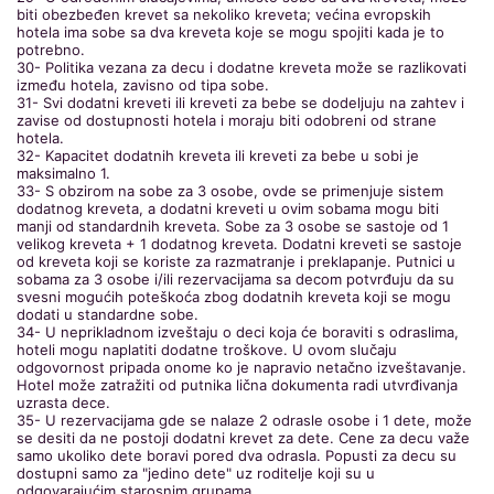
biti obezbeđen krevet sa nekoliko kreveta; većina evropskih
hotela ima sobe sa dva kreveta koje se mogu spojiti kada je to
potrebno.
30- Politika vezana za decu i dodatne kreveta može se razlikovati
između hotela, zavisno od tipa sobe.
31- Svi dodatni kreveti ili kreveti za bebe se dodeljuju na zahtev i
zavise od dostupnosti hotela i moraju biti odobreni od strane
hotela.
32- Kapacitet dodatnih kreveta ili kreveti za bebe u sobi je
maksimalno 1.
33- S obzirom na sobe za 3 osobe, ovde se primenjuje sistem
dodatnog kreveta, a dodatni kreveti u ovim sobama mogu biti
manji od standardnih kreveta. Sobe za 3 osobe se sastoje od 1
velikog kreveta + 1 dodatnog kreveta. Dodatni kreveti se sastoje
od kreveta koji se koriste za razmatranje i preklapanje. Putnici u
sobama za 3 osobe i/ili rezervacijama sa decom potvrđuju da su
svesni mogućih poteškoća zbog dodatnih kreveta koji se mogu
dodati u standardne sobe.
34- U neprikladnom izveštaju o deci koja će boraviti s odraslima,
hoteli mogu naplatiti dodatne troškove. U ovom slučaju
odgovornost pripada onome ko je napravio netačno izveštavanje.
Hotel može zatražiti od putnika lična dokumenta radi utvrđivanja
uzrasta dece.
35- U rezervacijama gde se nalaze 2 odrasle osobe i 1 dete, može
se desiti da ne postoji dodatni krevet za dete. Cene za decu važe
samo ukoliko dete boravi pored dva odrasla. Popusti za decu su
dostupni samo za "jedino dete" uz roditelje koji su u
odgovarajućim starosnim grupama.