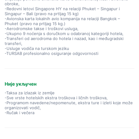
obroke,
-Redovni letovi Singapore HY na relaciji Phuket – Singapur i
Singapur – Bali (pravo na prtljag 15 kg)
-Avionska karta lokalnih avio kompanija na relaciji Bangkok –
Phuket (pravo na prtljag 15 kg.)
-Aerodromske takse i troškovi usluga,
-Ukupno 9 noćenja s doručkom u odabranoj kategoriji hotela,
-Transferi od aerodroma do hotela i nazad, kao i međugradski
transferi,
-Usluge vodiča na turskom jeziku
-TURSAB profesionalno osiguranje odgovornosti
Није укључен
-Taksa za izlazak iz zemlje
-Sve vrste hotelskih ekstra troškova i ličnih troškova,
-Programom navedene/nepomenute, ekstra ture i izleti koje može
organizovati vodič,
-Ručak i večera