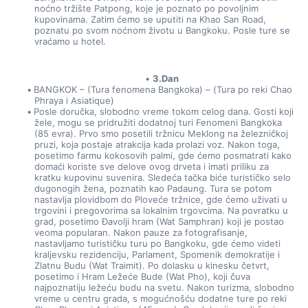
noćno tržište Patpong, koje je poznato po povoljnim 
kupovinama. Zatim ćemo se uputiti na Khao San Road, 
poznatu po svom noćnom životu u Bangkoku. Posle ture se 
vraćamo u hotel.
3.Dan
BANGKOK – (Tura fenomena Bangkoka) – (Tura po reki Chao 
Phraya i Asiatique)
Posle doručka, slobodno vreme tokom celog dana. Gosti koji 
žele, mogu se pridružiti dodatnoj turi Fenomeni Bangkoka 
(85 evra). Prvo smo posetili tržnicu Meklong na železničkoj 
pruzi, koja postaje atrakcija kada prolazi voz. Nakon toga, 
posetimo farmu kokosovih palmi, gde ćemo posmatrati kako 
domaći koriste sve delove ovog drveta i imati priliku za 
kratku kupovinu suvenira. Sledeća tačka biće turističko selo 
dugonogih žena, poznatih kao Padaung. Tura se potom 
nastavlja plovidbom do Ploveće tržnice, gde ćemo uživati u 
trgovini i pregovorima sa lokalnim trgovcima. Na povratku u 
grad, posetimo Đavolji hram (Wat Samphran) koji je postao 
veoma popularan. Nakon pauze za fotografisanje, 
nastavljamo turističku turu po Bangkoku, gde ćemo videti 
kraljevsku rezidenciju, Parlament, Spomenik demokratije i 
Zlatnu Budu (Wat Traimit). Po dolasku u kinesku četvrt, 
posetimo i Hram Ležeće Bude (Wat Pho), koji čuva 
najpoznatiju ležeću budu na svetu. Nakon turizma, slobodno 
vreme u centru grada, s mogućnošću dodatne ture po reki 