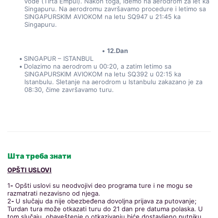
vode (Tirta Empul). Nakon toga, idemo na aerodrom za let ka 
Singapuru. Na aerodromu završavamo procedure i letimo sa 
SINGAPURSKIM AVIOKOM na letu SQ947 u 21:45 ka 
Singapuru.
12.Dan
SINGAPUR – ISTANBUL
Dolazimo na aerodrom u 00:20, a zatim letimo sa 
SINGAPURSKIM AVIOKOM na letu SQ392 u 02:15 ka 
Istanbulu. Sletanje na aerodrom u Istanbulu zakazano je za 
08:30, čime završavamo turu.
Шта треба знати
OPŠTI USLOVI
1
-
Opšti uslovi su neodvojivi deo programa ture i ne mogu se
razmatrati nezavisno od njega.
2
-
U slučaju da nije obezbeđena dovoljna prijava za putovanje;
Turdan tura može otkazati turu do 21 dan pre datuma polaska. U
tom slučaju, obaveštenje o otkazivanju biće dostavljeno putniku.