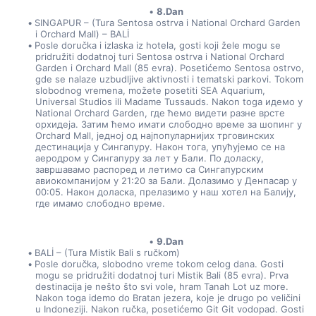
8.Dan
SINGAPUR – (Tura Sentosa ostrva i National Orchard Garden 
i Orchard Mall) – BALİ
Posle doručka i izlaska iz hotela, gosti koji žele mogu se 
pridružiti dodatnoj turi Sentosa ostrva i National Orchard 
Garden i Orchard Mall (85 evra). Posetićemo Sentosa ostrvo, 
gde se nalaze uzbudljive aktivnosti i tematski parkovi. Tokom 
slobodnog vremena, možete posetiti SEA Aquarium, 
Universal Studios ili Madame Tussauds. Nakon toga идемо у 
National Orchard Garden, где ћемо видети разне врсте 
орхидеја. Затим ћемо имати слободно време за шопинг у 
Orchard Mall, једној од најпопуларнијих трговинских 
дестинација у Сингапуру. Након тога, упућујемо се на 
аеродром у Сингапуру за лет у Бали. По доласку, 
завршавамо распоред и летимо са Сингапурским 
авиокомпанијом у 21:20 за Бали. Долазимо у Денпасар у 
00:05. Након доласка, прелазимо у наш хотел на Балију, 
где имамо слободно време.
9.Dan
BALİ – (Tura Mistik Bali s ručkom)
Posle doručka, slobodno vreme tokom celog dana. Gosti 
mogu se pridružiti dodatnoj turi Mistik Bali (85 evra). Prva 
destinacija je nešto što svi vole, hram Tanah Lot uz more. 
Nakon toga idemo do Bratan jezera, koje je drugo po veličini 
u Indoneziji. Nakon ručka, posetićemo Git Git vodopad. Gosti 