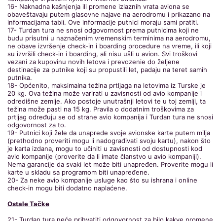
16- Naknadna kašnjenja ili promene izlaznih vrata aviona se
obaveštavaju putem glasovne najave na aerodromu i prikazano na
informacijama tabli. Ove informacije putnici moraju sami pratiti.
17- Turdan tura ne snosi odgovornost prema putnicima koji ne
budu prisutni u naznačenim vremenskim terminima na aerodromu,
ne obave izvršenje check-in i boarding procedure na vreme, ili koji
su izvršili check-in i boarding, ali nisu ušli u avion. Svi troškovi
vezani za kupovinu novih letova i prevozenie do željene
destinacije za putnike koji su propustili let, padaju na teret samih
putnika.
18- Općenito, maksimalna težina prtljaga na letovima iz Turske je
20 kg. Ova težina može varirati u zavisnosti od avio kompanije i
odredišne zemlje. Ako postoje unutrašnji letovi te u toj zemlji, ta
težina može pasti na 15 kg. Pravila o dodatnim troškovima za
prtljag određuju se od strane avio kompanija i Turdan tura ne snosi
odgovornost za to.
19- Putnici koji žele da unaprede svoje avionske karte putem milja
(prethodno proveriti mogu li nadograđivati svoju kartu), nakon što
je karta izdana, mogu to učiniti u zavisnosti od dostupnosti kod
avio kompanije (proverite da li imate članstvo u avio kompaniji).
Nema garancije da svaki let može biti unapređen. Proverite mogu li
karte u skladu sa programom biti unapređene.
20- Za neke avio kompanije usluge kao što su ishrana i online
check-in mogu biti dodatno naplaćene.
Ostale Tačke
21- Turdan tura neće prihvatiti odgovornost za bilo kakve promene