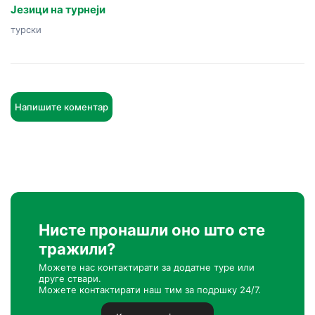
Језици на турнеји
турски
Напишите коментар
Нисте пронашли оно што сте
тражили?
Можете нас контактирати за додатне туре или
друге ствари.
Можете контактирати наш тим за подршку 24/7.