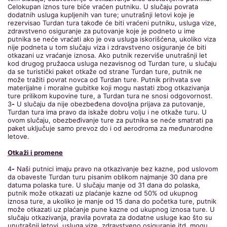
Celokupan iznos ture biće vraćen putniku. U slučaju povrata
dodatnih usluga kupljenih van ture; unutrašnji letovi koje je
rezervisao Turdan tura takođe će biti vraćeni putniku, usluga vize,
zdravstveno osiguranje za putovanje koje je podneto u ime
putnika se neće vraćati ako je ova usluga iskorišćena, ukoliko viza
nije podneta u tom slučaju viza i zdravstveno osiguranje će biti
otkazani uz vraćanje iznosa. Ako putnik rezerviše unutrašnji let
kod drugog pružaoca usluga nezavisnog od Turdan ture, u slučaju
da se turistički paket otkaže od strane Turdan ture, putnik ne
može tražiti povrat novca od Turdan ture. Putnik prihvata sve
materijalne i moralne gubitke koji mogu nastati zbog otkazivanja
ture prilikom kupovine ture, a Turdan tura ne snosi odgovornost.
3
-
U slučaju da nije obezbeđena dovoljna prijava za putovanje,
Turdan tura ima pravo da iskaže dobru volju i ne otkaže turu. U
ovom slučaju, obezbeđivanje ture za putnika se neće smatrati pa
paket uključuje samo prevoz do i od aerodroma za međunarodne
letove.
Otkaži i promene
4
-
Naši putnici imaju pravo na otkazivanje bez kazne, pod uslovom
da obaveste Turdan turu pisanim oblikom najmanje 30 dana pre
datuma polaska ture. U slučaju manje od 31 dana do polaska,
putnik može otkazati uz plaćanje kazne od 50% od ukupnog
iznosa ture, a ukoliko je manje od 15 dana do početka ture, putnik
može otkazati uz plaćanje pune kazne od ukupnog iznosa ture. U
slučaju otkazivanja, pravila povrata za dodatne usluge kao što su
unutrašnji letovi, usluga vize, zdravstveno osiguranje itd. mogu