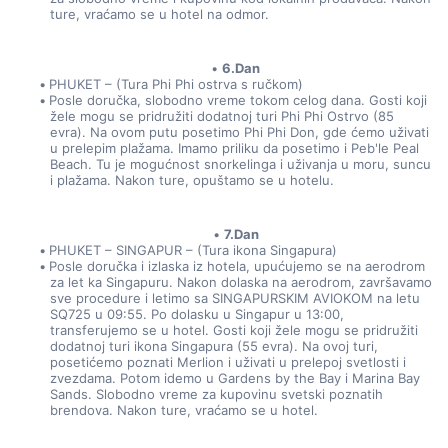
ture, vraćamo se u hotel na odmor.
6.Dan
PHUKET – (Tura Phi Phi ostrva s ručkom)
Posle doručka, slobodno vreme tokom celog dana. Gosti koji 
žele mogu se pridružiti dodatnoj turi Phi Phi Ostrvo (85 
evra). Na ovom putu posetimo Phi Phi Don, gde ćemo uživati 
u prelepim plažama. Imamo priliku da posetimo i Peb'le Peal 
Beach. Tu je mogućnost snorkelinga i uživanja u moru, suncu 
i plažama. Nakon ture, opuštamo se u hotelu.
7.Dan
PHUKET – SINGAPUR – (Tura ikona Singapura)
Posle doručka i izlaska iz hotela, upućujemo se na aerodrom 
za let ka Singapuru. Nakon dolaska na aerodrom, završavamo 
sve procedure i letimo sa SINGAPURSKIM AVIOKOM na letu 
SQ725 u 09:55. Po dolasku u Singapur u 13:00, 
transferujemo se u hotel. Gosti koji žele mogu se pridružiti 
dodatnoj turi ikona Singapura (55 evra). Na ovoj turi, 
posetićemo poznati Merlion i uživati u prelepoj svetlosti i 
zvezdama. Potom idemo u Gardens by the Bay i Marina Bay 
Sands. Slobodno vreme za kupovinu svetski poznatih 
brendova. Nakon ture, vraćamo se u hotel.