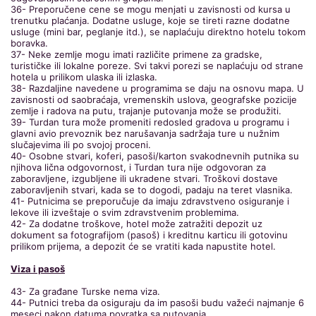
36- Preporučene cene se mogu menjati u zavisnosti od kursa u
trenutku plaćanja. Dodatne usluge, koje se tireti razne dodatne
usluge (mini bar, peglanje itd.), se naplaćuju direktno hotelu tokom
boravka.
37- Neke zemlje mogu imati različite primene za gradske,
turističke ili lokalne poreze. Svi takvi porezi se naplaćuju od strane
hotela u prilikom ulaska ili izlaska.
38- Razdaljine navedene u programima se daju na osnovu mapa. U
zavisnosti od saobraćaja, vremenskih uslova, geografske pozicije
zemlje i radova na putu, trajanje putovanja može se produžiti.
39- Turdan tura može promeniti redosled gradova u programu i
glavni avio prevoznik bez narušavanja sadržaja ture u nužnim
slučajevima ili po svojoj proceni.
40- Osobne stvari, koferi, pasoši/karton svakodnevnih putnika su
njihova lična odgovornost, i Turdan tura nije odgovoran za
zaboravljene, izgubljene ili ukradene stvari. Troškovi dostave
zaboravljenih stvari, kada se to dogodi, padaju na teret vlasnika.
41- Putnicima se preporučuje da imaju zdravstveno osiguranje i
lekove ili izveštaje o svim zdravstvenim problemima.
42- Za dodatne troškove, hotel može zatražiti depozit uz
dokument sa fotografijom (pasoš) i kreditnu karticu ili gotovinu
prilikom prijema, a depozit će se vratiti kada napustite hotel.
Viza i pasoš
43- Za građane Turske nema viza.
44- Putnici treba da osiguraju da im pasoši budu važeći najmanje 6
meseci nakon datuma povratka sa putovanja.