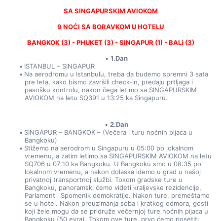
SA SINGAPURSKIM AVIOKOM
9 NOĆI SA BORAVKOM U HOTELU
BANGKOK (3) - PHUKET (3) - SINGAPUR (1) - BALi (3)
1.Dan
ISTANBUL – SINGAPUR
Na aerodromu u Istanbulu, treba da budemo spremni 3 sata 
pre leta, kako bismo završili check-in, predaju prtljaga i 
pasošku kontrolu, nakon čega letimo sa SINGAPURSKIM 
AVIOKOM na letu SQ391 u 13:25 ka Singapuru.
2.Dan
SINGAPUR – BANGKOK – (Večera i turu noćnih pijaca u 
Bangkoku)
Stižemo na aerodrom u Singapuru u 05:00 po lokalnom 
vremenu, a zatim letimo sa SINGAPURSKIM AVIOKOM na letu 
SQ706 u 07:10 ka Bangkoku. U Bangkoku smo u 08:35 po 
lokalnom vremenu, a nakon dolaska idemo u grad u našoj 
privatnoj transportnoj službi. Tokom gradske ture u 
Bangkoku, panoramski ćemo videti kraljevske rezidencije, 
Parlament i Spomenik demokratije. Nakon ture, premeštamo 
se u hotel. Nakon preuzimanja soba i kratkog odmora, gosti 
koji žele mogu da se pridruže večernjoj ture noćnih pijaca u 
Bangkoku (50 evra). Tokom ove ture, prvo ćemo posetiti 