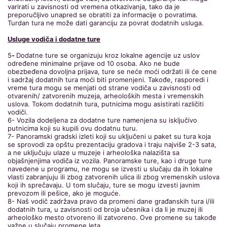
varirati u zavisnosti od vremena otkazivanja, tako da je
preporučljivo unapred se obratiti za informacije o povratima.
Turdan tura ne može dati garanciju za povrat dodatnih usluga.
Usluge vodiča i dodatne ture
5
-
Dodatne ture se organizuju kroz lokalne agencije uz uslov
određene minimalne prijave od 10 osoba. Ako ne bude
obezbeđena dovoljna prijava, ture se neće moći održati ili će cene
i sadržaj dodatnih tura moći biti promenjeni. Takođe, rasporedi i
vreme tura mogu se menjati od strane vodiča u zavisnosti od
otvarenih/ zatvorenih muzeja, arheoloških mesta i vremenskih
uslova. Tokom dodatnih tura, putnicima mogu asistirati različiti
vodiči.
6- Vozila dodeljena za dodatne ture namenjena su isključivo
putnicima koji su kupili ovu dodatnu turu.
7- Panoramski gradski izleti koji su uključeni u paket su tura koja
se sprovodi za opštu prezentaciju gradova i traju najviše 2-3 sata,
a ne uključuju ulaze u muzeje i arheološka nalazišta sa
objašnjenjima vodiča iz vozila. Panoramske ture, kao i druge ture
navedene u programu, ne mogu se izvesti u slučaju da ih lokalne
vlasti zabranjuju ili zbog zatvorenih ulica ili zbog vremenskih uslova
koji ih sprečavaju. U tom slučaju, ture se mogu izvesti javnim
prevozom ili pešice, ako je moguće.
8- Naš vodič zadržava pravo da promeni dane građanskih tura i/ili
dodatnih tura, u zavisnosti od broja učesnika i da li je muzej ili
arheološko mesto otvoreno ili zatvoreno. Ove promene su takođe
važne u slučaju promene leta.